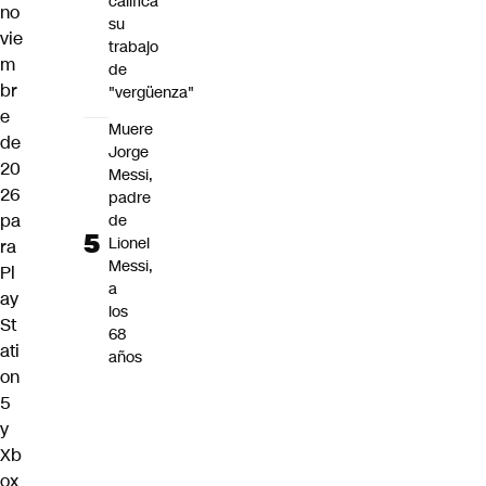
califica
no
su
vie
trabajo
m
de
br
"vergüenza"
e
Muere
de
Jorge
20
Messi,
26
padre
pa
de
Lionel
ra
Messi,
Pl
a
ay
los
St
68
ati
años
on
5
y
Xb
ox