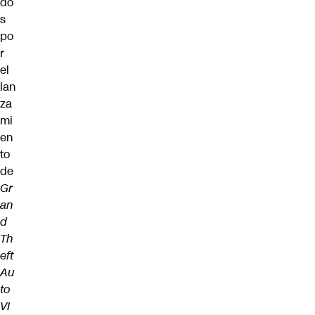
do
s
po
r
el
lan
za
mi
en
to
de
Gr
an
d
Th
eft
Au
to
VI