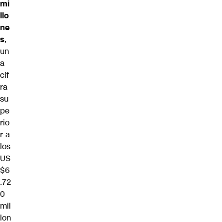
mi
llo
ne
s
,
un
a
cif
ra
su
pe
rio
r a
los
US
$6
.72
0
mil
lon