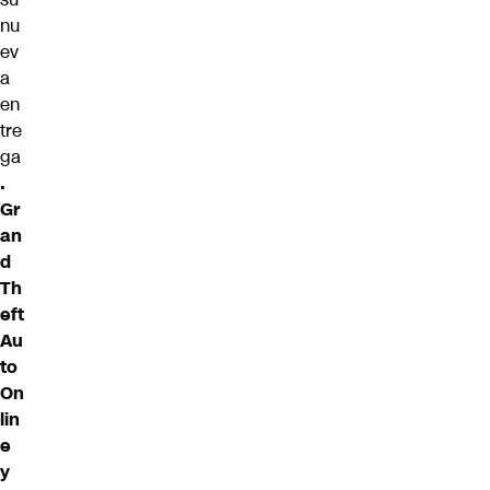
nu
ev
a
en
tre
ga
.
Gr
an
d
Th
eft
Au
to
On
lin
e
y