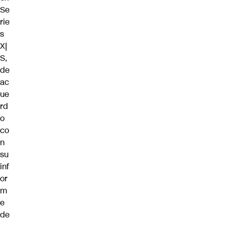
Se
rie
s
X|
S,
de
ac
ue
rd
o
co
n
su
inf
or
m
e
de