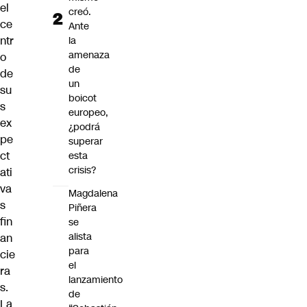
el
creó.
ce
Ante
ntr
la
amenaza
o
de
de
un
su
boicot
s
europeo,
ex
¿podrá
pe
superar
ct
esta
crisis?
ati
va
Magdalena
s
Piñera
fin
se
alista
an
para
cie
el
ra
lanzamiento
s.
de
La