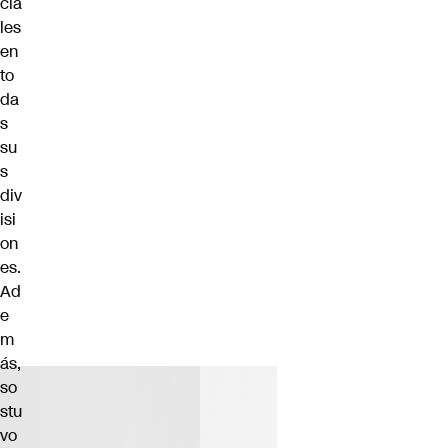
cia
les
en
to
da
s
su
s
div
isi
on
es.
Ad
e
m
ás,
so
stu
vo