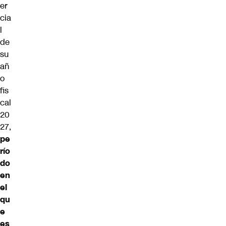
er
cia
l
de
su
añ
o
fis
cal
20
27,
pe
río
do
en
el
qu
e
es