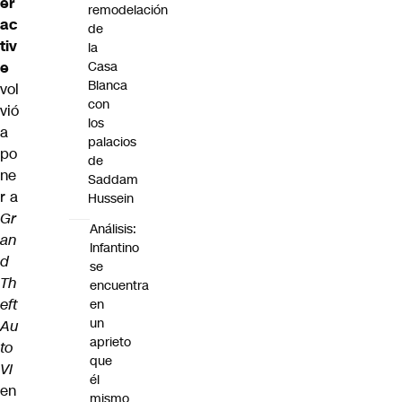
er
remodelación
ac
de
tiv
la
e
Casa
Blanca
vol
con
vió
los
a
palacios
po
de
ne
Saddam
r a
Hussein
Gr
Análisis:
an
Infantino
d
se
Th
encuentra
eft
en
un
Au
aprieto
to
que
VI
él
en
mismo