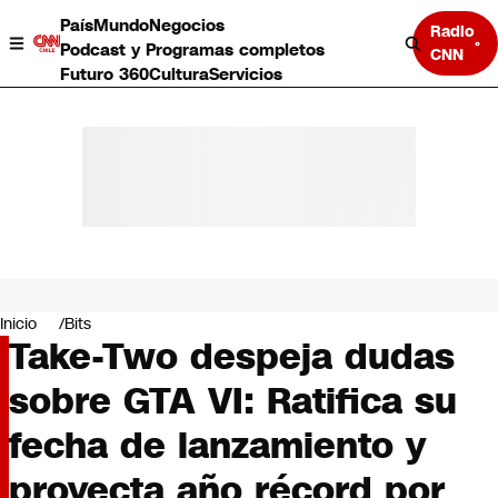
País
Mundo
Negocios
Radio
Podcast y Programas completos
CNN
Futuro 360
Cultura
Servicios
País
Mundo
Negocios
Inicio
Bits
Take-Two despeja dudas
Deportes
Programas completos
sobre GTA VI: Ratifica su
Cultura
Servicios
fecha de lanzamiento y
Bits
CNN Data
proyecta año récord por
CNN tiempo