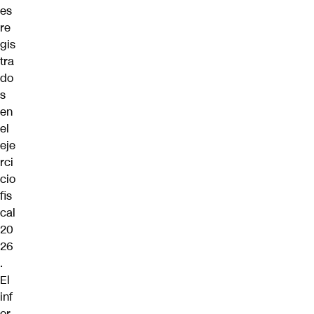
es
re
gis
tra
do
s
en
el
eje
rci
cio
fis
cal
20
26
.
El
inf
or