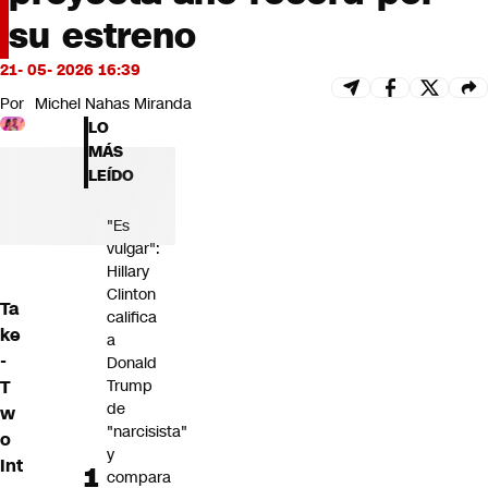
Futuro 360
su estreno
Opinión
21- 05- 2026 16:39
Por
Michel Nahas Miranda
LO
MÁS
LEÍDO
"Es
vulgar":
Hillary
Clinton
Ta
califica
ke
a
-
Donald
T
Trump
de
w
"narcisista"
o
y
Int
compara