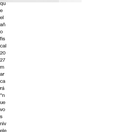
qu
e
el
añ
o
fis
cal
20
27
m
ar
ca
rá
“n
ue
vo
s
niv
ele