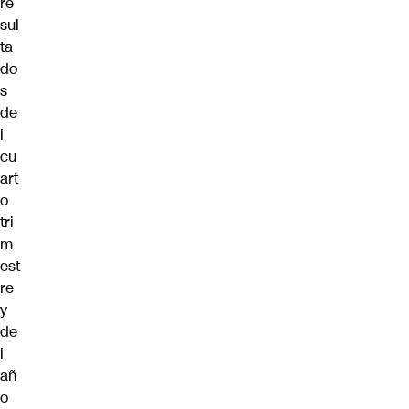
re
sul
ta
do
s
de
l
cu
art
o
tri
m
est
re
y
de
l
añ
o