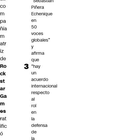
“Sebastián
co
Piñera
m
Echenique
en
pa
50
ñía
voces
m
globales”
atr
y
iz
afirma
de
que
Ro
“hay
un
ck
acuerdo
st
internacional
ar
respecto
Ga
al
m
rol
es
en
rat
la
defensa
ific
de
ó
la