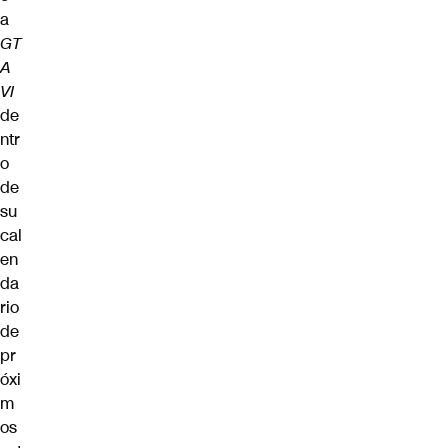
a
GT
A
VI
de
ntr
o
de
su
cal
en
da
rio
de
pr
óxi
m
os