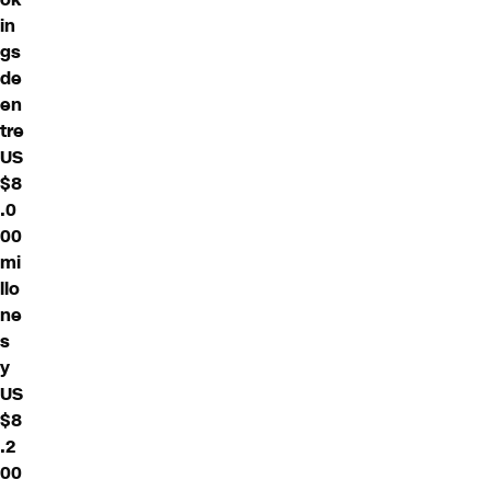
in
gs
de
en
tre
US
$8
.0
00
mi
llo
ne
s
y
US
$8
.2
00