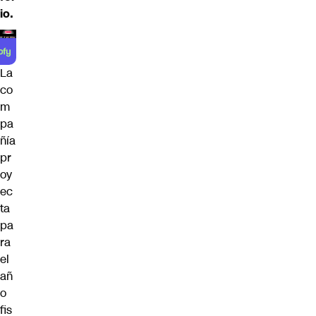
io.
La
co
m
pa
ñía
pr
oy
ec
ta
pa
ra
el
añ
o
fis