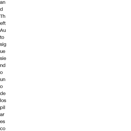
an
d
Th
eft
Au
to
sig
ue
sie
nd
o
un
o
de
los
pil
ar
es
co