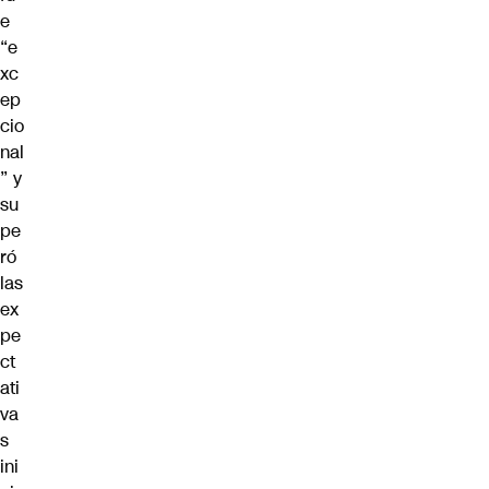
e
“e
xc
ep
cio
nal
” y
su
pe
ró
las
ex
pe
ct
ati
va
s
ini