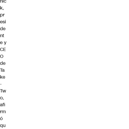
nic
k,
pr
esi
de
nt
e y
CE
O
de
Ta
ke
-
Tw
o,
afi
rm
ó
qu