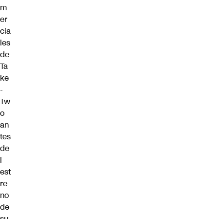
m
er
cia
les
de
Ta
ke
-
Tw
o
an
tes
de
l
est
re
no
de
su