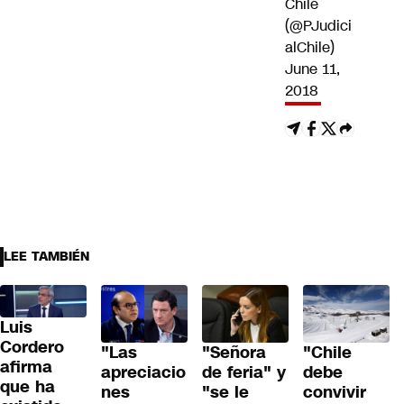
Chile
(@PJudici
alChile)
June 11,
2018
LEE TAMBIÉN
Luis
Cordero
"Las
"Señora
"Chile
afirma
apreciacio
de feria" y
debe
que ha
nes
"se le
convivir