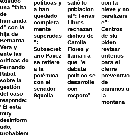
existido
políticas y
salió lo
con la
una "falta
a han
poblacion
nieve y no
de
quedado
al": Ferias
paralizars
humanida
completa
Libres
e":
d" con la
mente
rechazan
Centros
hija de
superadas
dichos de
de ski
Bernarda
":
Camila
piden
Vera y
Subsecret
Flores y
revisar
ante las
ario Pavez
llaman a
criterios
críticas de
se refiere
que "el
para el
Fernando
a la
debate
cierre
Rabat
polémica
político se
preventivo
sobre la
con el
desarrolle
de
gestión
senador
con
caminos a
del caso
Squella
respeto"
la
responde:
montaña
"Él está
muy
desinform
ado,
probablem