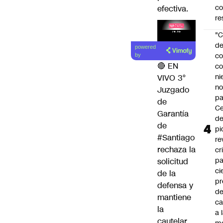
c
efectiva.
re
"C
d
powered
co
by
🔴 EN
co
ni
VIVO 3°
n
Juzgado
pa
de
Ce
Garantía
de
de
pi
#Santiago
re
rechaza la
cr
pa
solicitud
ci
de la
pr
defensa y
d
mantiene
c
la
a 
cautelar