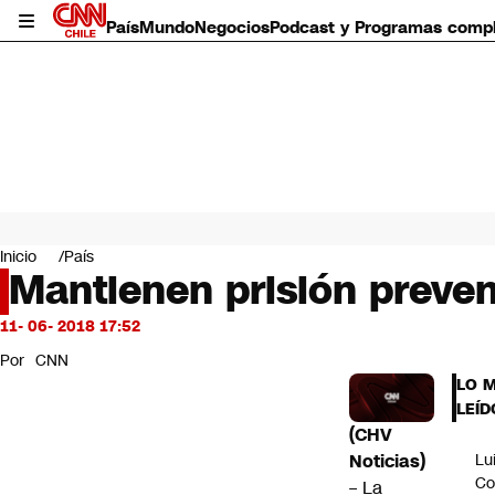
País
Mundo
Negocios
Podcast y Programas comp
País
Mundo
Inicio
País
Negocios
Mantienen prisión preven
Deportes
Programas completos
11- 06- 2018 17:52
Cultura
Por
CNN
Servicios
LO 
Bits
LEÍD
CNN Data
(CHV
CNN tiempo
Noticias)
Lu
Futuro 360
Co
– La
Opinión