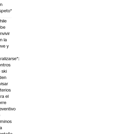
on
speto"
hile
ebe
nvivir
n la
eve y
o
ralizarse":
ntros
 ski
den
visar
iterios
ra el
erre
eventivo
e
aminos
la