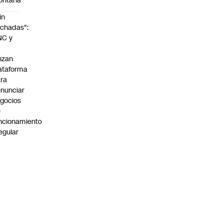
ontaña
in
chadas":
NC y
nzan
ataforma
ra
nunciar
gocios
e
ncionamiento
regular