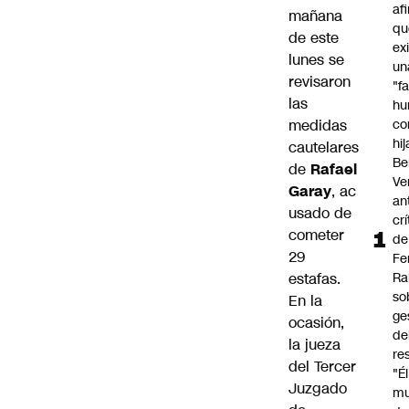
af
mañana
qu
de este
ex
lunes se
un
revisaron
"f
las
hu
medidas
co
hi
cautelares
Be
de
Rafael
Ve
Garay
, ac
an
usado de
cr
cometer
de
29
Fe
estafas.
Ra
so
En la
ge
ocasión,
de
la jueza
re
del Tercer
"É
Juzgado
m