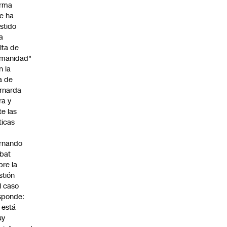
irma
e ha
istido
a
alta de
manidad"
n la
ja de
rnarda
ra y
te las
íticas
rnando
bat
bre la
stión
l caso
sponde:
l está
uy