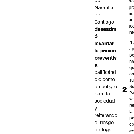
de
de
Garantía
pr
no
de
en
Santiago
to
desestim
in
ó
"L
levantar
ap
la prisión
po
preventiv
h
a
,
q
calificánd
c
olo como
su
un peligro
Su
P
para la
se
sociedad
re
y
la
reiterando
po
el riesgo
co
de fuga.
se