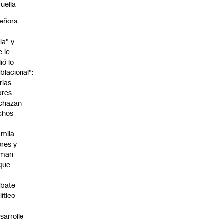
uella
eñora
e
ria" y
e le
lió lo
blacional":
rias
bres
chazan
chos
e
mila
ores y
aman
que
l
ebate
lítico
sarrolle