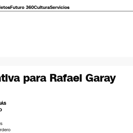
letos
Futuro 360
Cultura
Servicios
tiva para Rafael Garay
MÁS
O
is
rdero