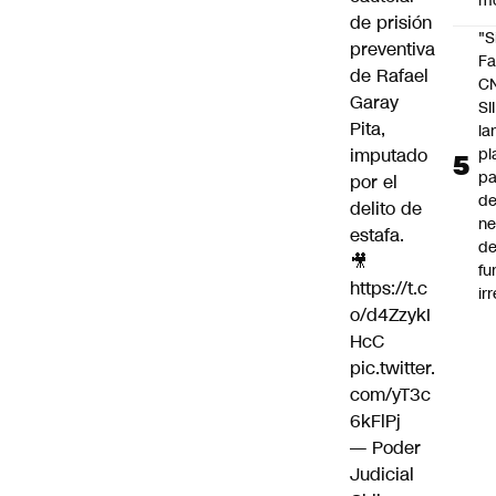
m
de prisión
"S
preventiva
Fa
de Rafael
C
Garay
SII
Pita,
la
pl
imputado
pa
por el
de
delito de
ne
estafa.
d
🎥
fu
https://t.c
ir
o/d4ZzykI
HcC
pic.twitter.
com/yT3c
6kFlPj
— Poder
Judicial