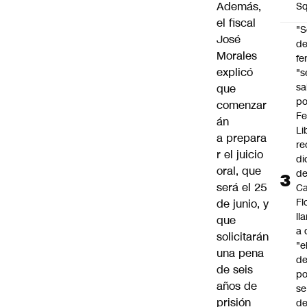
Además,
Sq
el fiscal
"S
José
d
Morales
fe
explicó
"s
sa
que
po
comenzar
Fe
án
Li
a prepara
re
r el juicio
di
oral, que
d
será el 25
Ca
Fl
de junio, y
ll
que
a 
solicitarán
"e
una pena
d
de seis
po
años de
se
prisión
de