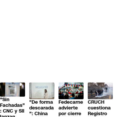
"Sin
"De forma
Fedecarne
CRUCH
Fachadas"
descarada
advierte
cuestiona
: CNC y SII
": China
por cierre
Registro
lanzan