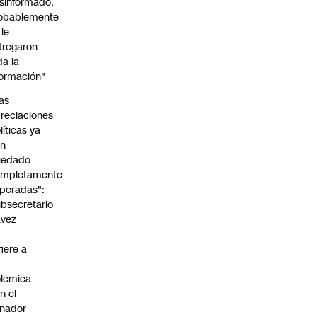
sinformado,
obablemente
 le
tregaron
da la
formación"
as
reciaciones
líticas ya
an
uedado
ompletamente
peradas":
bsecretario
avez
fiere a
lémica
n el
nador