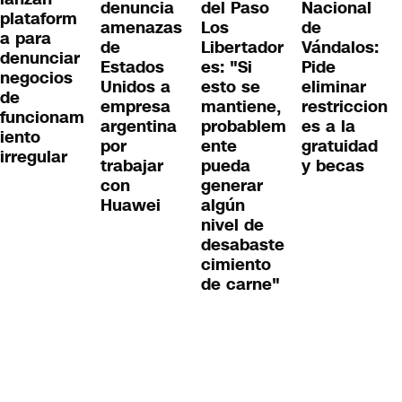
denuncia
del Paso
Nacional
plataform
amenazas
Los
de
a para
de
Libertador
Vándalos:
denunciar
Estados
es: "Si
Pide
negocios
Unidos a
esto se
eliminar
de
empresa
mantiene,
restriccion
funcionam
argentina
probablem
es a la
iento
por
ente
gratuidad
irregular
trabajar
pueda
y becas
con
generar
Huawei
algún
nivel de
desabaste
cimiento
de carne"