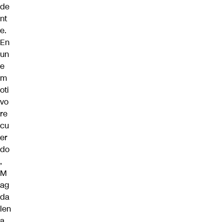
de
nt
e.
En
un
e
m
oti
vo
re
cu
er
do
,
M
ag
da
len
a