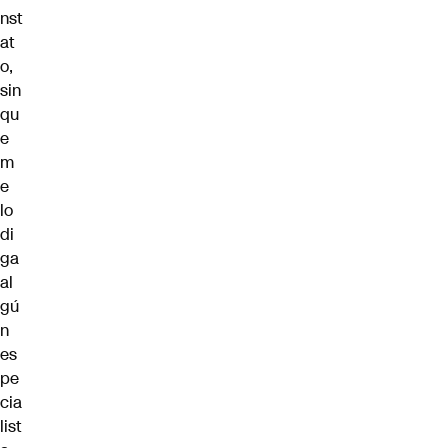
nst
at
o,
sin
qu
e
m
e
lo
di
ga
al
gú
n
es
pe
cia
list