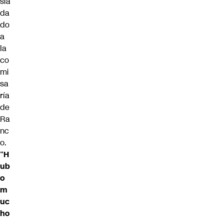
sla
da
do
a
la
co
mi
sa
ría
de
Ra
nc
o.
“
H
ub
o
m
uc
ho