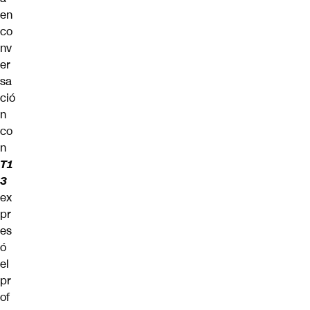
en
co
nv
er
sa
ció
n
co
n
T1
3
ex
pr
es
ó
el
pr
of