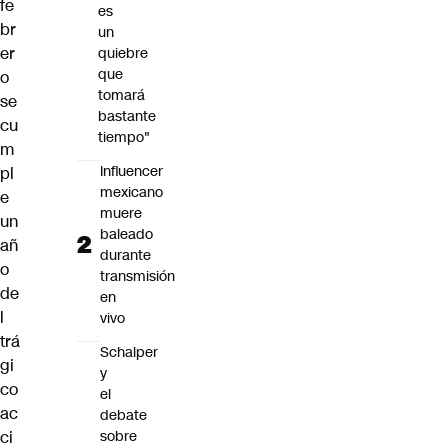
fe
es
br
un
er
quiebre
que
o
tomará
se
bastante
cu
tiempo"
m
Influencer
pl
mexicano
e
muere
un
baleado
añ
durante
o
transmisión
de
en
l
vivo
trá
Schalper
gi
y
co
el
ac
debate
sobre
ci