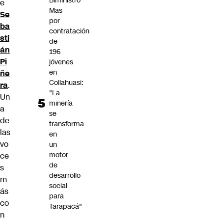
Biministro
e
Mas
Se
por
ba
contratación
sti
de
án
196
Pi
jóvenes
en
ñe
Collahuasi:
ra
.
"La
Un
minería
a
se
de
transforma
las
en
vo
un
motor
ce
de
s
desarrollo
m
social
ás
para
co
Tarapacá"
n