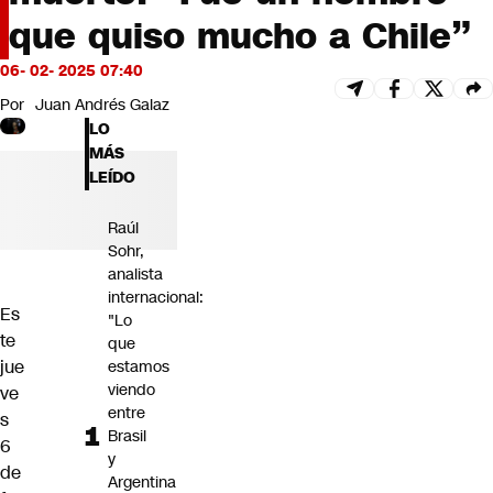
Futuro 360
que quiso mucho a Chile”
Opinión
06- 02- 2025 07:40
Por
Juan Andrés Galaz
LO
MÁS
LEÍDO
Raúl
Sohr,
analista
internacional:
Es
"Lo
te
que
jue
estamos
viendo
ve
entre
s
Brasil
6
y
de
Argentina