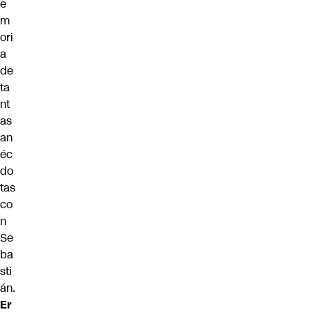
e
m
ori
a
de
ta
nt
as
an
éc
do
tas
co
n
Se
ba
sti
án.
Er