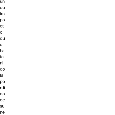
un
do
im
pa
ct
o
qu
e
ha
te
ni
do
la
pé
rdi
da
de
su
he