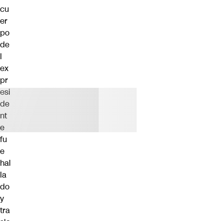
cu
er
po
de
l
ex
pr
esi
de
nt
e
fu
e
hal
la
do
y
tra