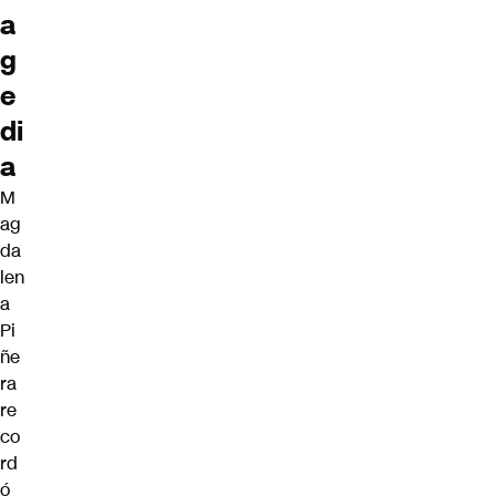
a
g
e
di
a
M
ag
da
len
a
Pi
ñe
ra
re
co
rd
ó