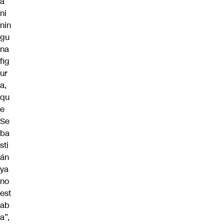
a
ni
nin
gu
na
fig
ur
a,
qu
e
Se
ba
sti
án
ya
no
est
ab
a”,