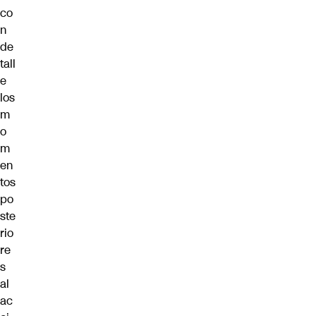
co
n
de
tall
e
los
m
o
m
en
tos
po
ste
rio
re
s
al
ac