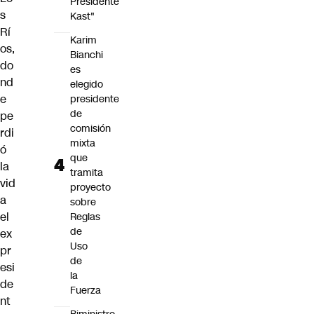
Presidente
s
Kast"
Rí
Karim
os,
Bianchi
do
es
nd
elegido
e
presidente
de
pe
comisión
rdi
mixta
ó
que
la
tramita
vid
proyecto
a
sobre
el
Reglas
de
ex
Uso
pr
de
esi
la
de
Fuerza
nt