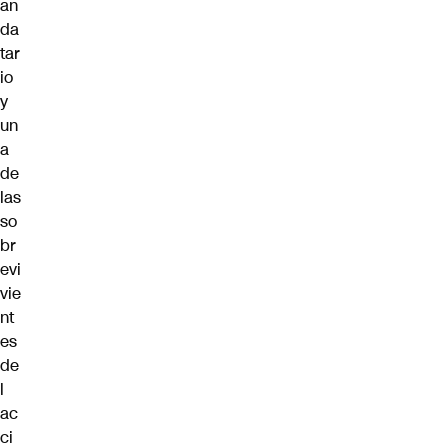
an
da
tar
io
y
un
a
de
las
so
br
evi
vie
nt
es
de
l
ac
ci