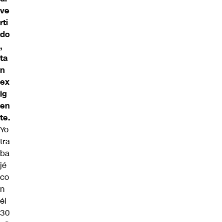
ve
rti
do
,
ta
n
ex
ig
en
te.
Yo
tra
ba
jé
co
n
él
30