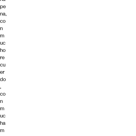
pe
na,
co
n
m
uc
ho
re
cu
er
do
,
co
n
m
uc
ha
m