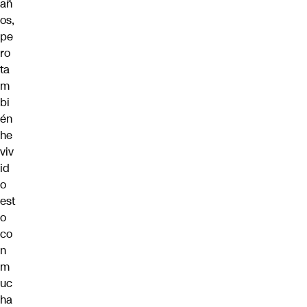
añ
os,
pe
ro
ta
m
bi
én
he
viv
id
o
est
o
co
n
m
uc
ha