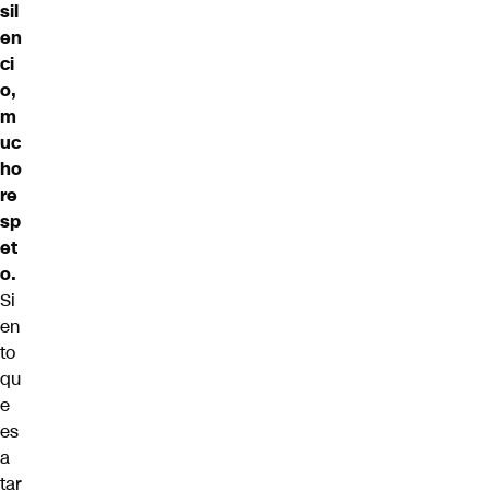
sil
en
ci
o,
m
uc
ho
re
sp
et
o.
Si
en
to
qu
e
es
a
tar