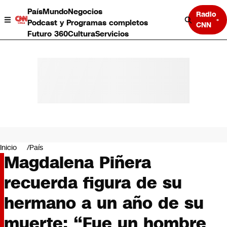
País
Mundo
Negocios
Radio
Podcast y Programas completos
CNN
Futuro 360
Cultura
Servicios
País
Mundo
Negocios
Inicio
País
Magdalena Piñera
Deportes
Programas completos
recuerda figura de su
Cultura
Servicios
hermano a un año de su
Bits
CNN Data
muerte: “Fue un hombre
CNN tiempo