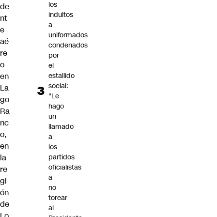
los
de
indultos
nt
a
e
uniformados
aé
condenados
re
por
o
el
estallido
en
social:
La
"Le
go
hago
Ra
un
nc
llamado
o,
a
en
los
partidos
la
oficialistas
re
a
gi
no
ón
torear
de
al
Lo