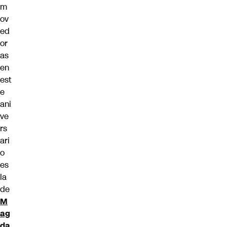
m
ov
ed
or
as
en
est
e
ani
ve
rs
ari
o
es
la
de
M
ag
da