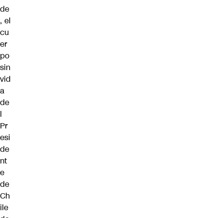
de
, el
cu
er
po
sin
vid
a
de
l
Pr
esi
de
nt
e
de
Ch
ile