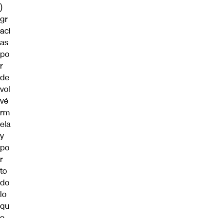
)
gr
aci
as
po
r
de
vol
vé
rm
ela
y
po
r
to
do
lo
qu
e