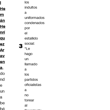
los
l
indultos
He
a
rn
uniformados
án
condenados
He
por
nrí
el
qu
estallido
social:
ez
"Le
Ar
hago
av
un
en
llamado
a
,
a
do
los
nd
partidos
oficialistas
e
a
un
no
a
torear
be
al
bé