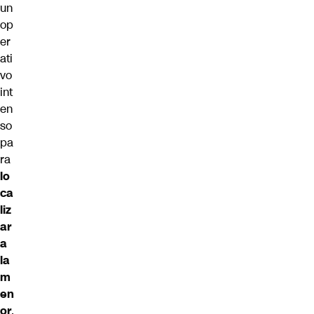
un
op
er
ati
vo
int
en
so
pa
ra
lo
ca
liz
ar
a
la
m
en
or
,