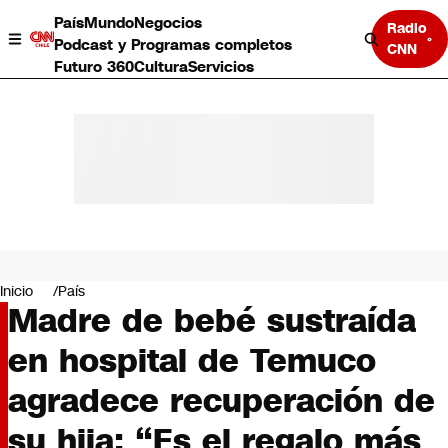
País
Mundo
Negocios
Radio
Podcast y Programas completos
CNN
Futuro 360
Cultura
Servicios
País
Mundo
Negocios
Inicio
País
Madre de bebé sustraída
Deportes
Programas completos
en hospital de Temuco
Cultura
Servicios
agradece recuperación de
Bits
CNN Data
su hija: “Es el regalo más
CNN tiempo