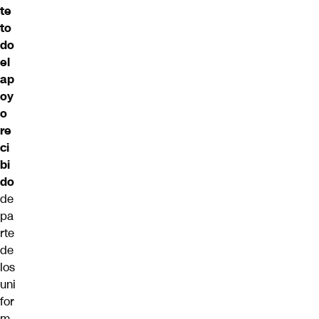
te
to
do
el
ap
oy
o
re
ci
bi
do
de
pa
rte
de
los
uni
for
m