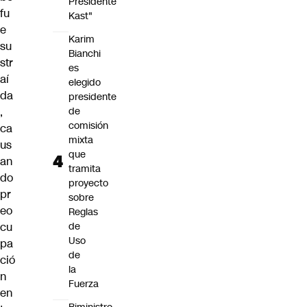
Presidente
fu
Kast"
e
Karim
su
Bianchi
str
es
aí
elegido
da
presidente
,
de
comisión
ca
mixta
us
que
an
tramita
do
proyecto
pr
sobre
eo
Reglas
cu
de
Uso
pa
de
ció
la
n
Fuerza
en