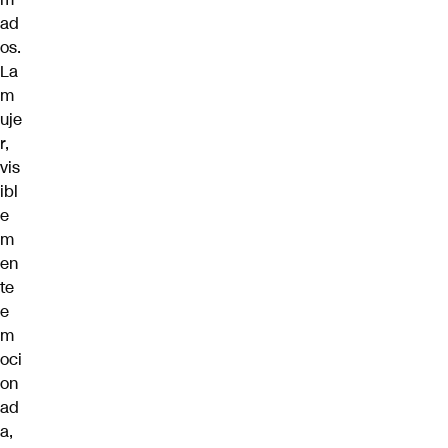
ad
os.
La
m
uje
r,
vis
ibl
e
m
en
te
e
m
oci
on
ad
a,