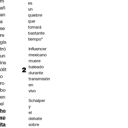
m
es
añ
un
an
quiebre
a
que
tomará
se
bastante
re
tiempo"
gis
tró
Influencer
mexicano
un
muere
ins
baleado
ólit
durante
o
transmisión
ro
en
bo
vivo
en
Schalper
el
y
ho
el
sp
debate
ita
sobre