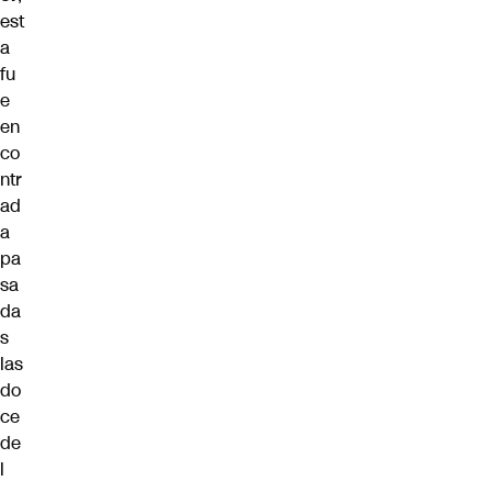
est
a
fu
e
en
co
ntr
ad
a
pa
sa
da
s
las
do
ce
de
l