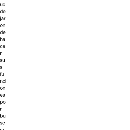
ue
de
jar
on
de
ha
ce
r
su
s
fu
nci
on
es
po
r
bu
sc
ar