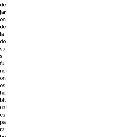
de
jar
on
de
la
do
su
s
fu
nci
on
es
ha
bit
ual
es
pa
ra
bu