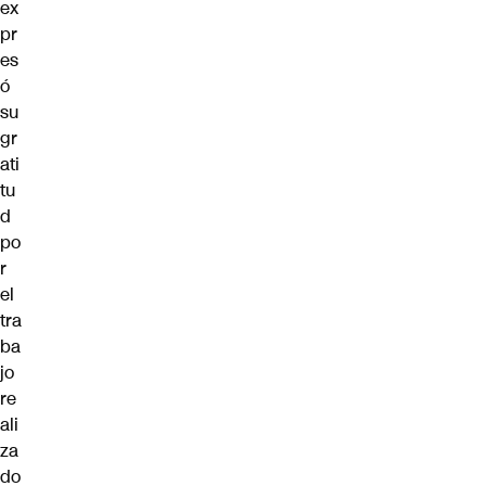
ex
pr
es
ó
su
gr
ati
tu
d
po
r
el
tra
ba
jo
re
ali
za
do