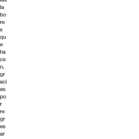
la
bo
re
s
qu
e
ha
ce
n,
gr
aci
as
po
r
re
gr
es
ar