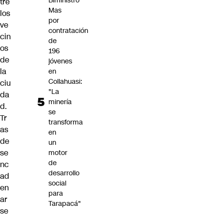
Biministro
tre
Mas
los
por
ve
contratación
cin
de
os
196
de
jóvenes
la
en
Collahuasi:
ciu
"La
da
minería
d.
se
Tr
transforma
as
en
de
un
se
motor
de
nc
desarrollo
ad
social
en
para
ar
Tarapacá"
se