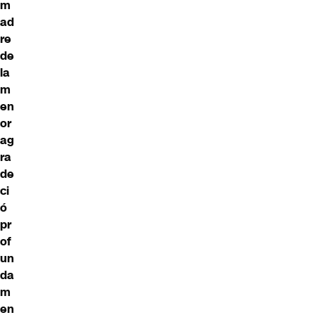
m
ad
re
de
la
m
en
or
ag
ra
de
ci
ó
pr
of
un
da
m
en