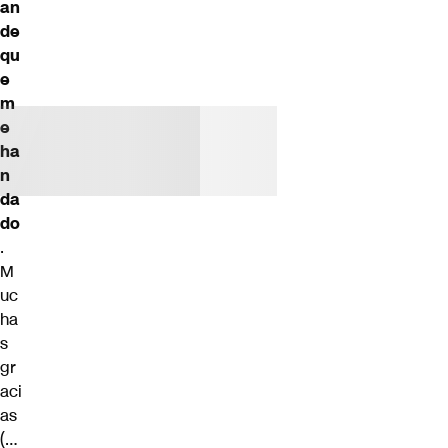
an
de
qu
e
m
e
ha
n
da
do
.
M
uc
ha
s
gr
aci
as
(…