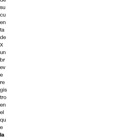
su
cu
en
ta
de
X
un
br
ev
e
re
gis
tro
en
el
qu
e
la