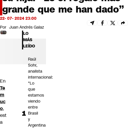
Futuro 360
grande que me han dado”
Opinión
22- 07- 2024 23:00
Por
Juan Andrés Galaz
LO
MÁS
LEÍDO
Raúl
Sohr,
analista
internacional:
En
"Lo
Te
que
m
estamos
uc
viendo
entre
o
,
Brasil
est
y
a
Argentina