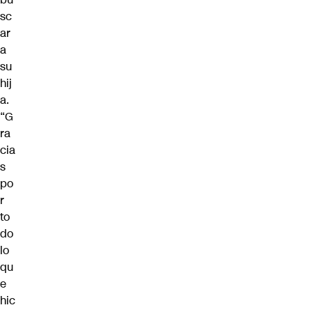
sc
ar
a
su
hij
a.
“G
ra
cia
s
po
r
to
do
lo
qu
e
hic