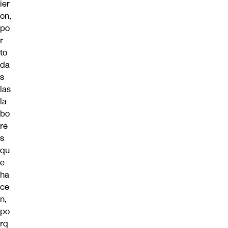
ier
on,
po
r
to
da
s
las
la
bo
re
s
qu
e
ha
ce
n,
po
rq