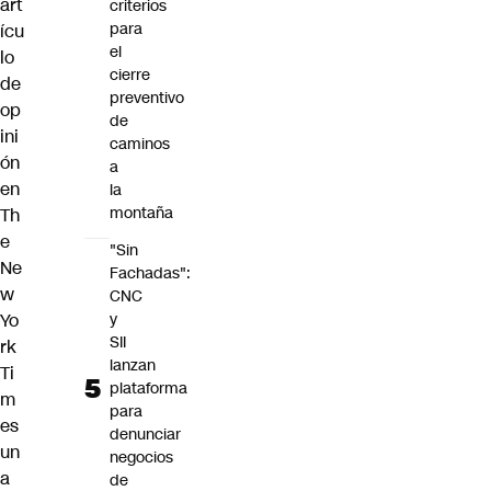
art
criterios
para
ícu
el
lo
cierre
de
preventivo
op
de
ini
caminos
ón
a
en
la
montaña
Th
e
"Sin
Ne
Fachadas":
w
CNC
Yo
y
SII
rk
lanzan
Ti
plataforma
m
para
es
denunciar
un
negocios
a
de