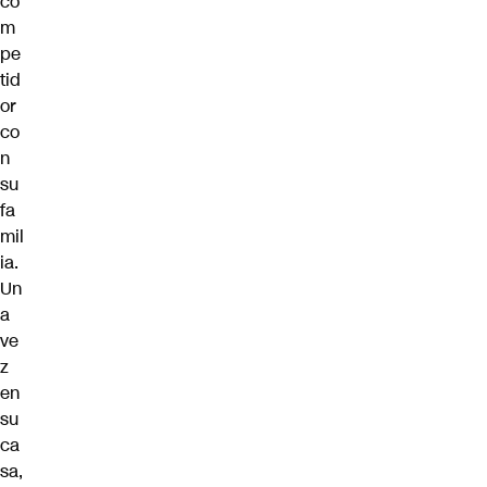
co
m
pe
tid
or
co
n
su
fa
mil
ia.
Un
a
ve
z
en
su
ca
sa,