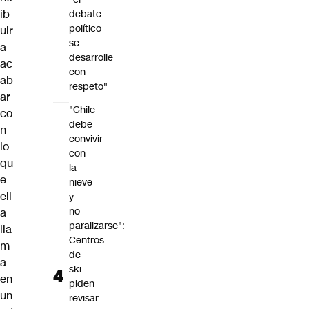
ib
debate
político
uir
se
a
desarrolle
ac
con
ab
respeto"
ar
"Chile
co
debe
n
convivir
lo
con
qu
la
e
nieve
ell
y
no
a
paralizarse":
lla
Centros
m
de
a
ski
en
piden
un
revisar