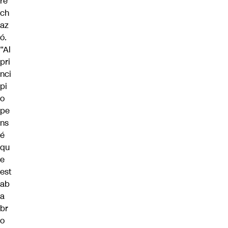
re
ch
az
ó.
“Al
pri
nci
pi
o
pe
ns
é
qu
e
est
ab
a
br
o