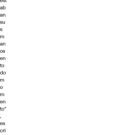
est
ab
an
su
s
m
an
os
en
to
do
m
o
m
en
to”
,
es
cri