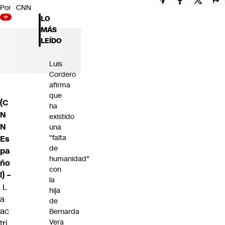
Por
CNN
Futuro 360
LO
Opinión
MÁS
LEÍDO
Luis
Cordero
afirma
que
(C
ha
N
existido
N
una
"falta
Es
de
pa
humanidad"
ño
con
l) –
la
L
hija
a
de
ac
Bernarda
Vera
tri