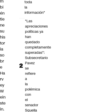
m
toda
bi
la
información"
én
tie
"Las
ne
apreciaciones
su
políticas ya
his
han
quedado
tor
completamente
ia
superadas":
so
Subsecretario
br
Pavez
e
se
Ha
refiere
rv
a
la
ey
polémica
W
con
ein
el
ste
senador
in.
Squella