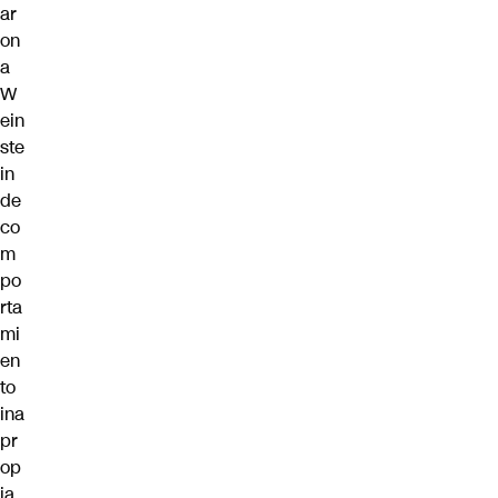
ar
on
a
W
ein
ste
in
de
co
m
po
rta
mi
en
to
ina
pr
op
ia