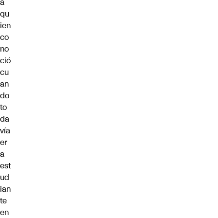
a
qu
ien
co
no
ció
cu
an
do
to
da
vía
er
a
est
ud
ian
te
en