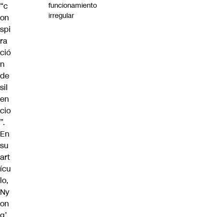
“c
funcionamiento
irregular
on
spi
ra
ció
n
de
sil
en
cio
”.
En
su
art
ícu
lo,
Ny
on
g’