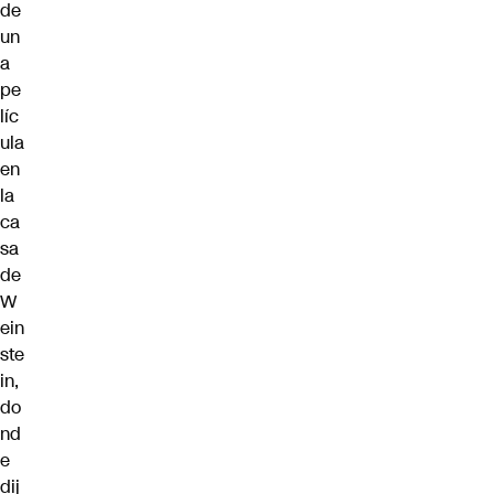
de
un
a
pe
líc
ula
en
la
ca
sa
de
W
ein
ste
in,
do
nd
e
dij