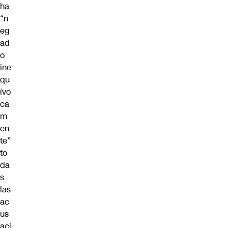
ha
“n
eg
ad
o
ine
qu
ívo
ca
m
en
te”
to
da
s
las
ac
us
aci