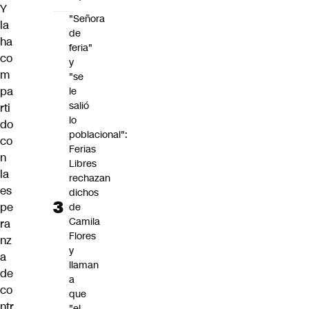
Y
"Señora
la
de
ha
feria"
co
y
m
"se
pa
le
salió
rti
lo
do
poblacional":
co
Ferias
n
Libres
la
rechazan
es
dichos
pe
de
Camila
ra
Flores
nz
y
a
llaman
de
a
co
que
ntr
"el