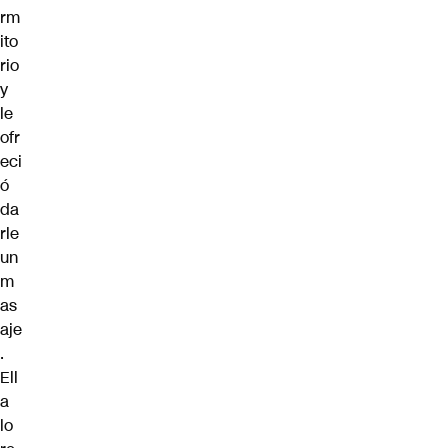
rm
ito
rio
y
le
ofr
eci
ó
da
rle
un
m
as
aje
.
Ell
a
lo