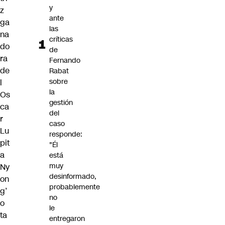
y
z
ante
ga
las
na
críticas
do
de
ra
Fernando
de
Rabat
sobre
l
la
Os
gestión
ca
del
r
caso
Lu
responde:
pit
"Él
a
está
muy
Ny
desinformado,
on
probablemente
g’
no
o
le
ta
entregaron