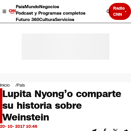
País
Mundo
Negocios
Radio
Podcast y Programas completos
CNN
Futuro 360
Cultura
Servicios
País
Mundo
Negocios
Inicio
País
Lupita Nyong’o comparte
Deportes
Programas completos
su historia sobre
Cultura
Servicios
Weinstein
Bits
CNN Data
20- 10- 2017 10:46
CNN tiempo