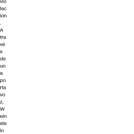
vio
lac
ión
.
A
tra
vé
s
de
un
a
po
rta
vo
z,
W
ein
ste
in