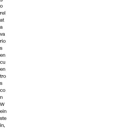
o
rel
at
a
va
rio
s
en
cu
en
tro
s
co
n
W
ein
ste
in,