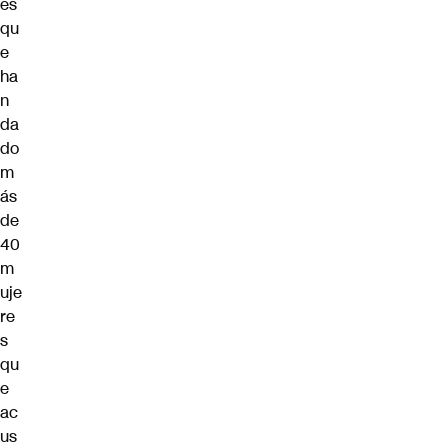
es
qu
e
ha
n
da
do
m
ás
de
40
m
uje
re
s
qu
e
ac
us