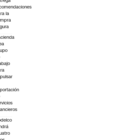
trega
ecomendaciones
ra la
ompra
gura
cienda
ea
rupo
e
abajo
ra
pulsar
portación
e
rvicios
nancieros
delco
ndrá
uatro
os