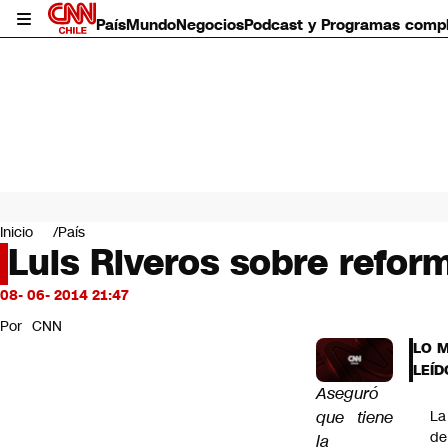
País
Mundo
Negocios
Podcast y Programas comp
País
Mundo
Inicio
País
Negocios
Luis Riveros sobre refor
Deportes
Programas completos
08- 06- 2014 21:47
Cultura
Por
CNN
Servicios
LO 
Bits
LEÍD
CNN Data
Aseguró
CNN tiempo
que tiene
La
Futuro 360
de
la
Opinión