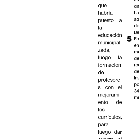
que
di
habría
L
ad
puesto a
d
la
Be
educación
Fo
municipali
e
zada,
m
luego la
d
formación
re
d
de
in
profesore
po
s con el
34
mejorami
mi
ento de
los
currículos,
para
luego dar