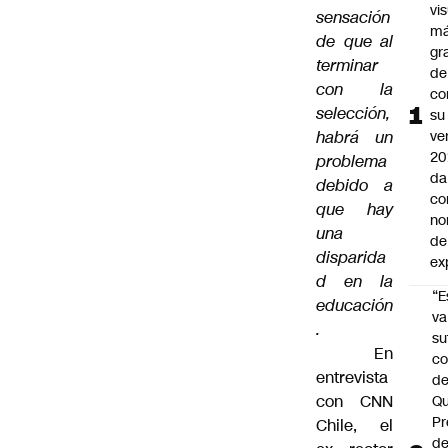
vi
sensación
m
de que al
gr
terminar
de
con la
co
selección,
su
habrá un
ve
20
problema
da
debido a
co
que hay
no
una
de
disparida
ex
d en la
“E
educación
va
.
su
En
co
entrevista
d
con CNN
Qu
Pr
Chile, el
de