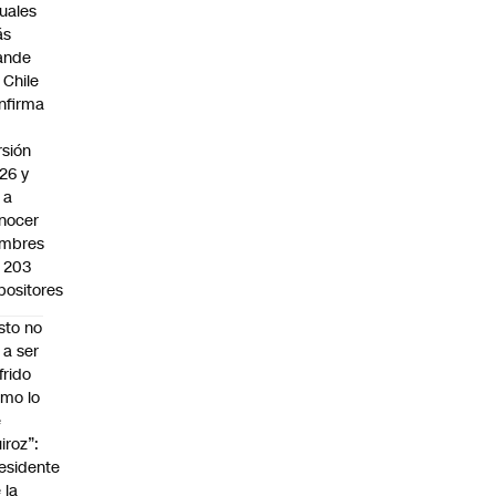
suales
ás
ande
 Chile
nfirma
rsión
26 y
 a
nocer
mbres
 203
positores
sto no
 a ser
frido
mo lo
e
iroz”:
esidente
 la