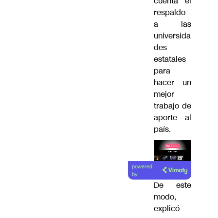
cuenta el
respaldo
a las
universida
des
estatales
para
hacer un
mejor
trabajo de
aporte al
país.
Lea el
powered
artículo
by
De este
modo,
explicó