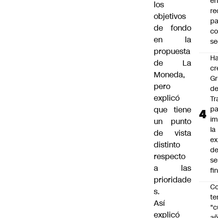
en
los
r
objetivos
pa
de fondo
c
en la
se
propuesta
Ha
de La
cr
Moneda,
G
pero
d
explicó
Tr
que tiene
pa
im
un punto
la
de vista
ex
distinto
d
respecto
se
a las
fi
prioridade
Co
s.
te
Así
"c
explicó
añ