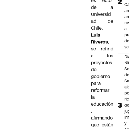
ex rector
C
de la
an
Universid
am
ad de
re
Chile,
a
Luis
pr
d
Riveros
,
se
se refirió
a los
Dí
proyectos
Ni
Se
del
d
gobierno
Sa
para
al
reformar
po
la
ri
educación
d
,
ju
in
afirmando
y
que están