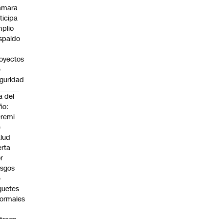
ámara
ticipa
plio
spaldo
oyectos
e
guridad
a del
ño:
remi
e
lud
erta
r
esgos
e
guetes
formales