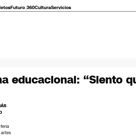
letos
Futuro 360
Cultura
Servicios
ma educacional: “Siento 
MÁS
O
 feria
 artes