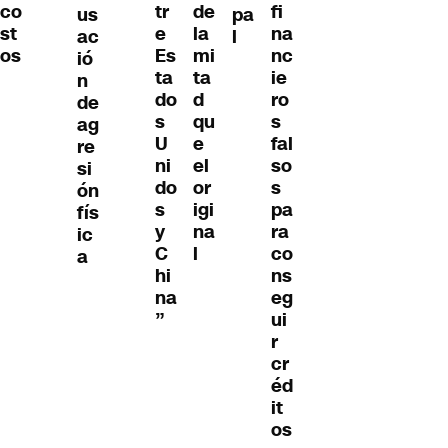
co
tr
de
fi
us
pa
st
e
la
na
ac
l
os
Es
mi
nc
ió
ta
ta
ie
n
do
d
ro
de
s
qu
s
ag
U
e
fal
re
ni
el
so
si
do
or
s
ón
s
igi
pa
fís
y
na
ra
ic
C
l
co
a
hi
ns
na
eg
”
ui
r
cr
éd
it
os