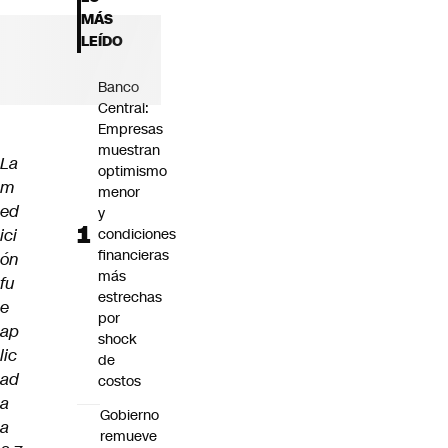
Futuro 360
MÁS
Opinión
LEÍDO
Banco
Central:
Empresas
muestran
La
optimismo
m
menor
ed
y
ici
condiciones
financieras
ón
más
fu
estrechas
e
por
ap
shock
lic
de
ad
costos
a
Gobierno
a
remueve