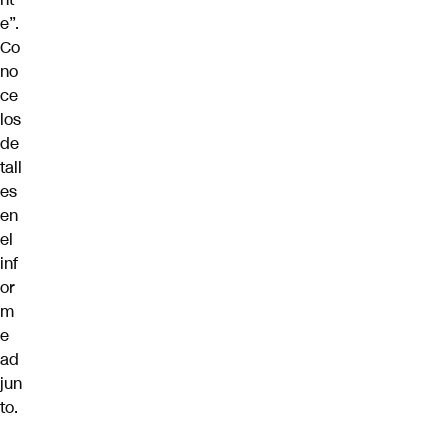
e”.
Co
no
ce
los
de
tall
es
en
el
inf
or
m
e
ad
jun
to.