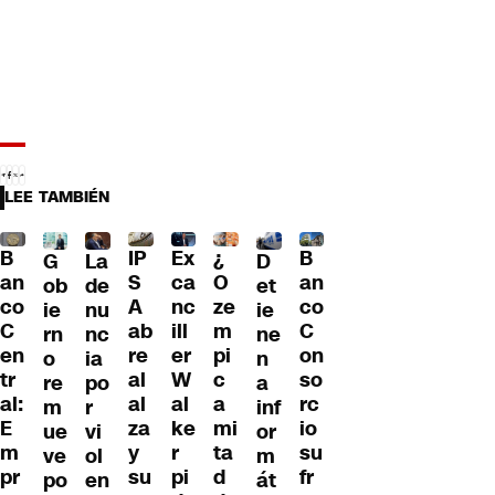
LEE TAMBIÉN
B
IP
Ex
¿
B
G
La
D
an
S
ca
O
an
ob
de
et
co
A
nc
ze
co
ie
nu
ie
C
ab
ill
m
C
rn
nc
ne
en
re
er
pi
on
o
ia
n
tr
al
W
c
so
re
po
a
al:
al
al
a
rc
m
r
inf
E
za
ke
mi
io
ue
vi
or
m
y
r
ta
su
ve
ol
m
pr
su
pi
d
fr
po
en
át