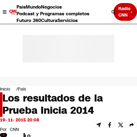
País
Mundo
Negocios
Radio
Podcast y Programas completos
CNN
Futuro 360
Cultura
Servicios
País
Mundo
Negocios
Inicio
País
Los resultados de la
Deportes
Programas completos
Prueba Inicia 2014
Cultura
Servicios
19- 11- 2015 20:08
Bits
CNN Data
Por
CNN
CNN tiempo
LO