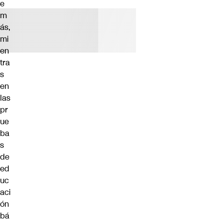
e
m
ás,
mi
en
tra
s
en
las
pr
ue
ba
s
de
ed
uc
aci
ón
bá