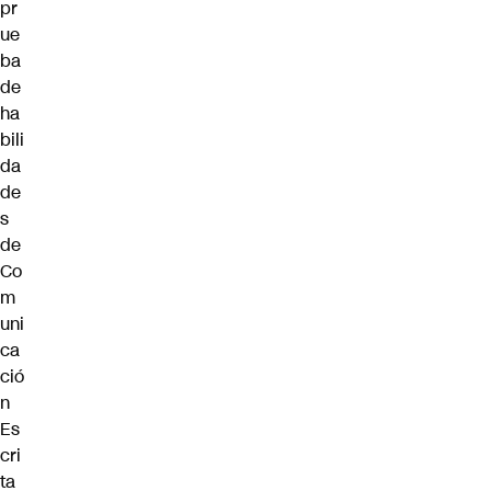
pr
ue
ba
de
ha
bili
da
de
s
de
Co
m
uni
ca
ció
n
Es
cri
ta