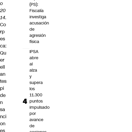
o
(PS):
20
Fiscalía
investiga
14.
acusación
Co
de
rp
agresión
es
física
ca:
IPSA
Qu
abre
er
al
ell
alza
an
y
tes
supera
pi
los
de
11.300
puntos
n
impulsado
sa
por
nci
avance
on
de
es