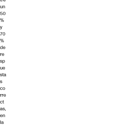
un
50
%
y
70
%
de
re
sp
ue
sta
s
co
rre
ct
as,
en
la