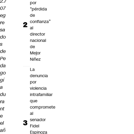
2.7
por
07
“pérdida
eg
de
confianza”
re
al
sa
director
do
nacional
s
de
de
Mejor
Pe
Niñez
da
La
go
denuncia
gí
por
a
violencia
du
intrafamiliar
que
ra
compromete
nt
al
e
senador
el
Fidel
añ
Espinoza