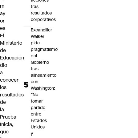
acciones
m
tras
ay
resultados
corporativos
or
es
Excanciller
El
Walker
Ministerio
pide
pragmatismo
de
del
Educación
Gobierno
dio
tras
a
alineamiento
conocer
con
los
Washington:
resultados
“No
tomar
de
partido
la
entre
Prueba
Estados
Inicia,
Unidos
que
y