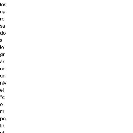
los
eg
re
sa
do
s
lo
gr
ar
on
un
niv
el
“c
o
m
pe
te
nt