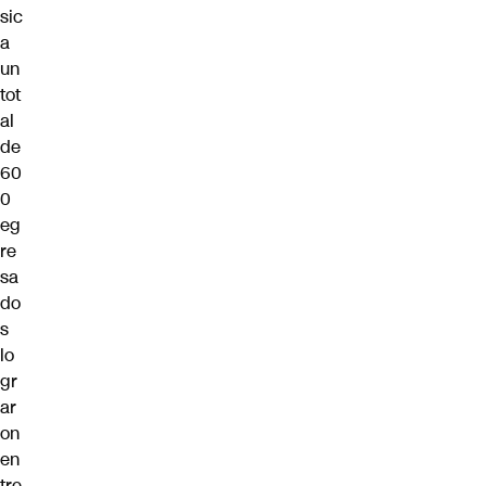
sic
a
un
tot
al
de
60
0
eg
re
sa
do
s
lo
gr
ar
on
en
tre