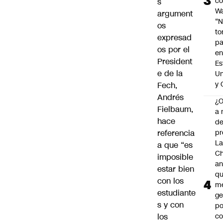
c
s
Wa
argument
“
os
t
expresad
pa
os por el
en
President
Es
e de la
Un
y 
Fech,
Andrés
¿
Fielbaum,
a 
hace
d
referencia
pr
La
a que “es
Ch
imposible
an
estar bien
qu
con los
m
estudiante
ge
s y con
po
los
co