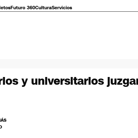
letos
Futuro 360
Cultura
Servicios
ios y universitarios juzga
MÁS
O