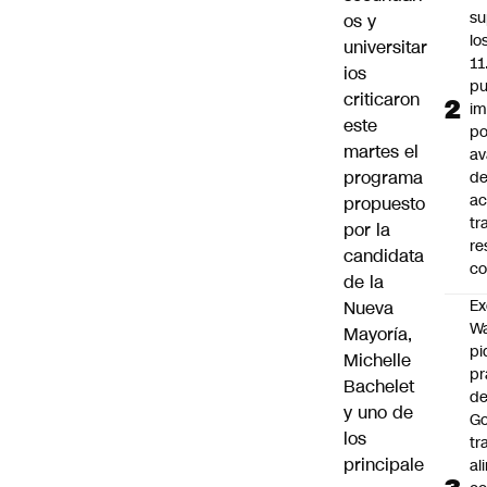
su
os y
lo
universitar
11
ios
pu
criticaron
im
este
po
martes el
a
programa
d
ac
propuesto
tr
por la
re
candidata
co
de la
Ex
Nueva
Wa
Mayoría,
pi
Michelle
p
Bachelet
de
y uno de
Go
los
tr
principale
al