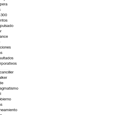
pera
s
.300
ntos
pulsado
r
vance
e
ciones
as
sultados
rporativos
canciller
lker
de
ragmatismo
l
bierno
as
ineamiento