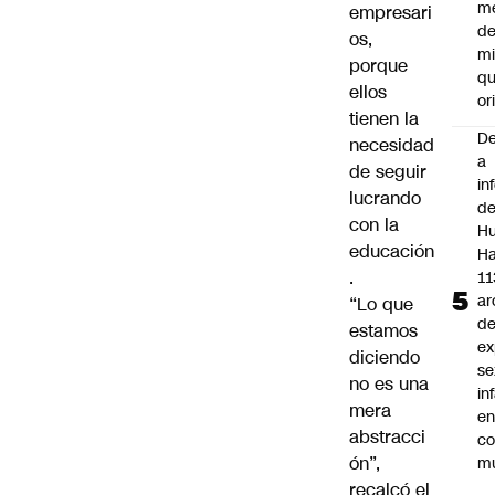
m
empresari
de
os,
mi
porque
qu
ellos
or
tienen la
De
necesidad
a
de seguir
in
lucrando
d
con la
Hu
educación
Ha
.
11
ar
“Lo que
d
estamos
ex
diciendo
se
no es una
in
mera
e
abstracci
c
ón”,
mu
recalcó el