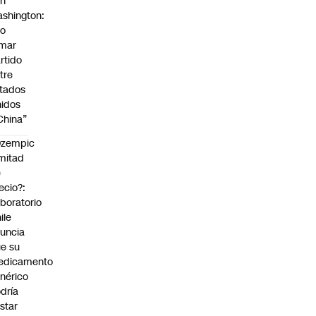
on
shington:
No
omar
rtido
tre
tados
idos
China”
Ozempic
mitad
e
ecio?:
boratorio
ile
uncia
e su
edicamento
nérico
dría
star