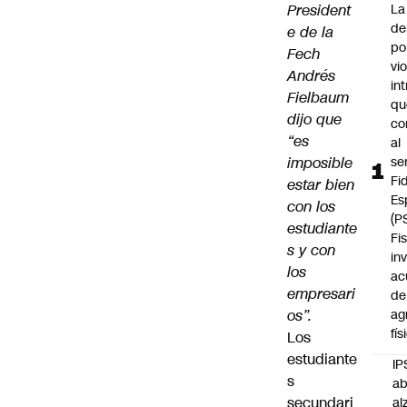
President
La
de
e de la
po
Fech
vi
Andrés
int
Fielbaum
qu
dijo que
co
“es
al
imposible
se
Fi
estar bien
Es
con los
(P
estudiante
Fi
s y con
in
los
ac
empresari
de
os”.
ag
fís
Los
estudiante
IP
s
ab
secundari
al