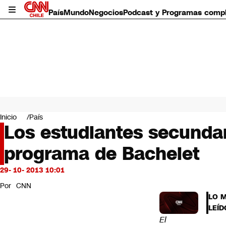
País
Mundo
Negocios
Podcast y Programas comp
País
Mundo
Inicio
País
Negocios
Los estudiantes secundar
Deportes
programa de Bachelet
Programas completos
Cultura
Servicios
29- 10- 2013 10:01
Bits
Por
CNN
CNN Data
LO 
CNN tiempo
LEÍD
Futuro 360
El
Opinión