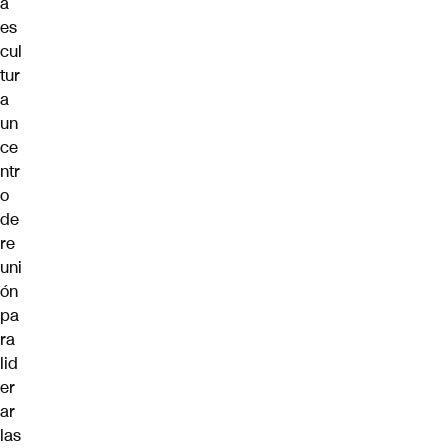
a
es
cul
tur
a
un
ce
ntr
o
de
re
uni
ón
pa
ra
lid
er
ar
las