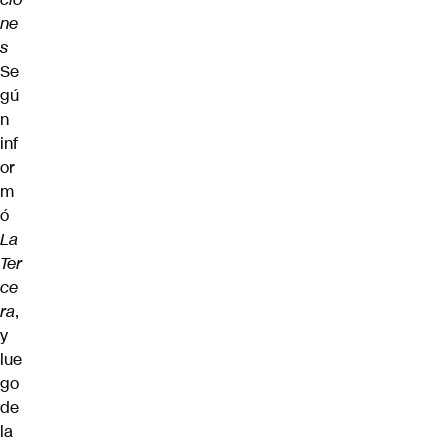
ne
s
Se
gú
n
inf
or
m
ó
La
Ter
ce
ra
,
y
lue
go
de
la