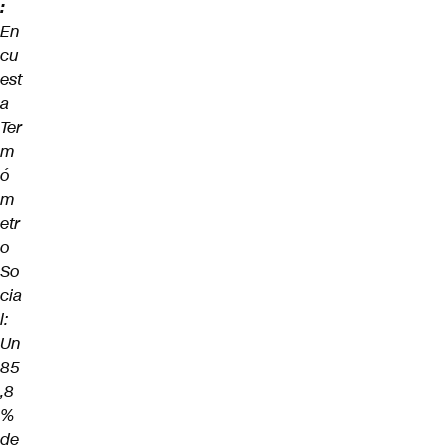
:
En
cu
est
a
Ter
m
ó
m
etr
o
So
cia
l:
Un
85
,8
%
de