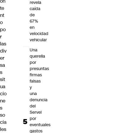
on
revela
te
caída
nt
de
67%
o
en
po
velocidad
r
vehicular
las
Una
div
querella
er
por
sa
presuntas
s
firmas
sit
falsas
ua
y
cio
una
denuncia
ne
del
s
Servel
so
por
cia
eventuales
les
gastos