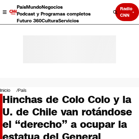
País
Mundo
Negocios
Radio
Podcast y Programas completos
CNN
Futuro 360
Cultura
Servicios
País
Mundo
Negocios
Inicio
País
Hinchas de Colo Colo y la
Deportes
Programas completos
U. de Chile van rotándose
Cultura
Servicios
el “derecho” a ocupar la
Bits
CNN Data
estatua del General
CNN tiempo