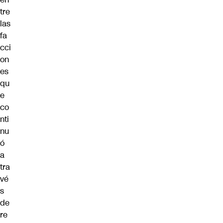
tre
las
fa
cci
on
es
qu
e
co
nti
nu
ó
a
tra
vé
s
de
re