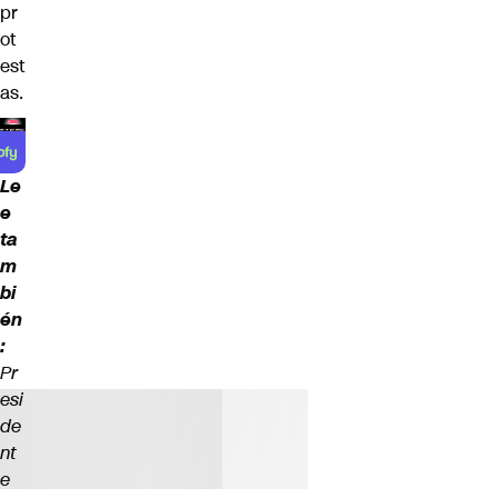
pr
ot
est
as.
Le
e
ta
m
bi
én
:
Pr
esi
de
nt
e