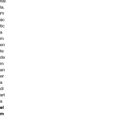
Ital
ia.
Pr
ác
tic
a
m
en
te
de
m
an
er
a
di
ari
a
el
m