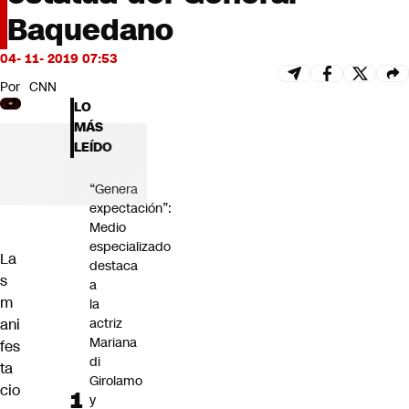
Futuro 360
Baquedano
Opinión
04- 11- 2019 07:53
Por
CNN
LO
MÁS
LEÍDO
“Genera
expectación”:
Medio
especializado
La
destaca
s
a
m
la
ani
actriz
Mariana
fes
di
ta
Girolamo
cio
y