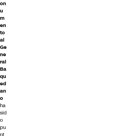
on
u
m
en
to
al
Ge
ne
ral
Ba
qu
ed
an
o
ha
sid
o
pu
nt