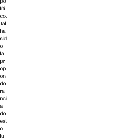
po
líti
co.
Tal
ha
sid
o
la
pr
ep
on
de
ra
nci
a
de
est
e
lu