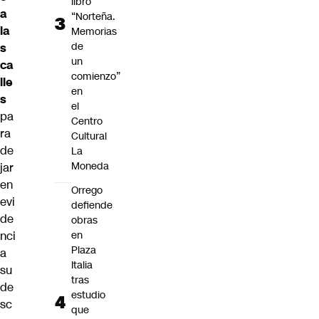
libro
a
“Norteña.
la
Memorias
de
s
un
ca
comienzo”
lle
en
s
el
pa
Centro
ra
Cultural
de
La
Moneda
jar
en
Orrego
evi
defiende
de
obras
nci
en
Plaza
a
Italia
su
tras
de
estudio
sc
que