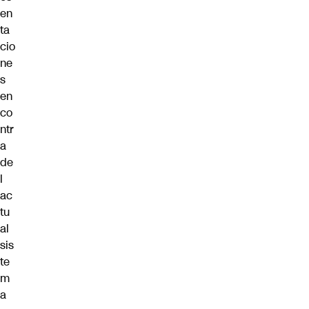
en
ta
cio
ne
s
en
co
ntr
a
de
l
ac
tu
al
sis
te
m
a