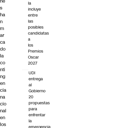
ne
la
s
incluye
ha
entre
n
las
posibles
m
candidatas
ar
a
ca
los
do
Premios
la
Oscar
co
2027
nti
UDI
ng
entrega
en
al
cia
Gobierno
na
20
propuestas
cio
para
nal
enfrentar
en
la
los
emergencia