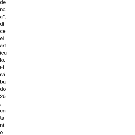
de
nci
a”,
di
ce
el
art
ícu
lo.
El
sá
ba
do
26
,
en
ta
nt
o