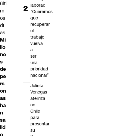
últi
laboral:
m
“Queremos
os
que
recuperar
dí
el
as.
trabajo
Mi
vuelva
llo
a
ne
ser
s
una
de
prioridad
nacional”
pe
rs
Julieta
on
Venegas
as
aterriza
en
ha
Chile
n
para
sa
presentar
lid
su
o