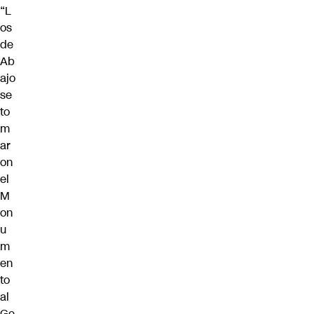
“L
os
de
Ab
ajo
se
to
m
ar
on
el
M
on
u
m
en
to
al
Ge