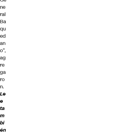
ne
ral
Ba
qu
ed
an
o”,
ag
re
ga
ro
n.
Le
e
ta
m
bi
én