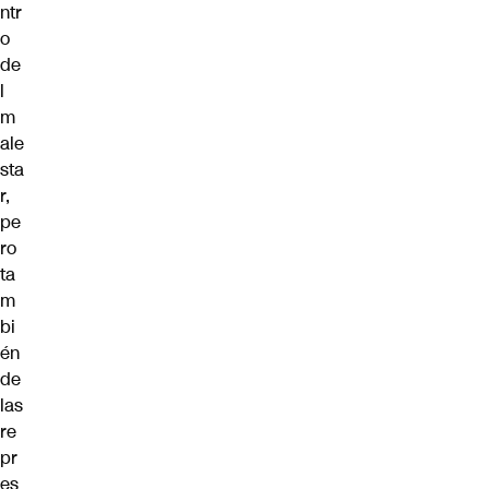
ntr
o
de
l
m
ale
sta
r,
pe
ro
ta
m
bi
én
de
las
re
pr
es