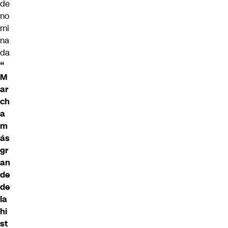
de
no
mi
na
da
“
M
ar
ch
a
m
ás
gr
an
de
de
la
hi
st