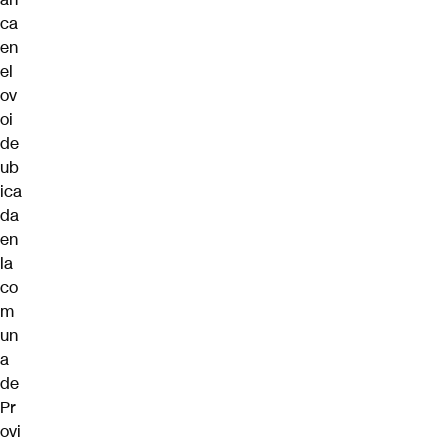
ca
en
el
ov
oi
de
ub
ica
da
en
la
co
m
un
a
de
Pr
ovi