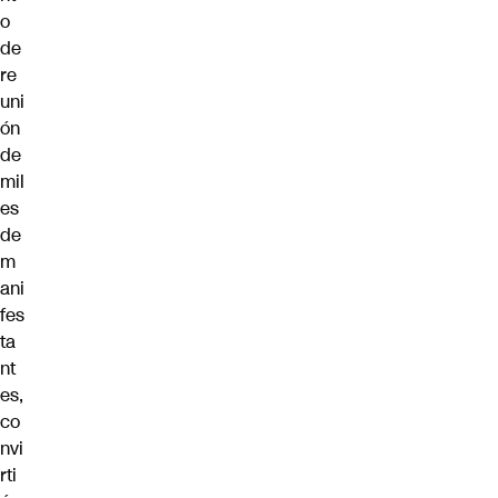
o
de
re
uni
ón
de
mil
es
de
m
ani
fes
ta
nt
es,
co
nvi
rti