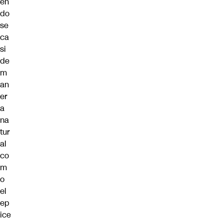
én
do
se
ca
si
de
m
an
er
a
na
tur
al
co
m
o
el
ep
ice