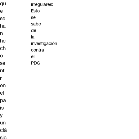
qu
irregulares:
e
Esto
se
se
sabe
ha
de
n
la
he
investigación
ch
contra
o
el
se
PDG
nti
r
en
el
pa
ís
y
un
clá
sic