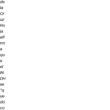
de
la
Cr
uz
Ro
ja
afi
rm
a
qu
e
el
IN
DH
se
“q
ue
dó
co