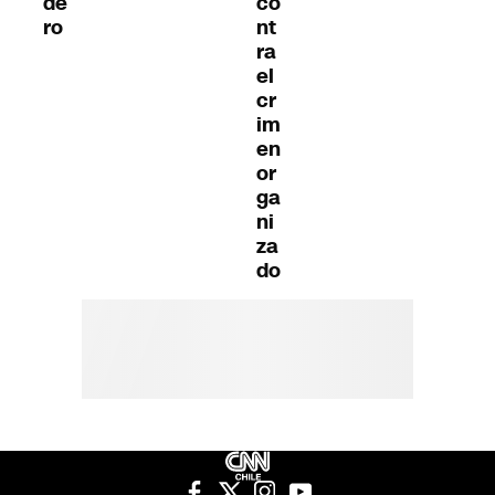
de
co
ro
nt
ra
el
cr
im
en
or
ga
ni
za
do