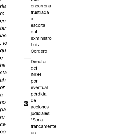
rla
encerrona
frustrada
m
a
en
escolta
tar
del
ias
exministro
, lo
Luis
qu
Cordero
e
Director
ha
del
sta
INDH
ah
por
or
eventual
pérdida
a
de
no
acciones
pa
judiciales:
re
"Sería
ce
francamente
co
un