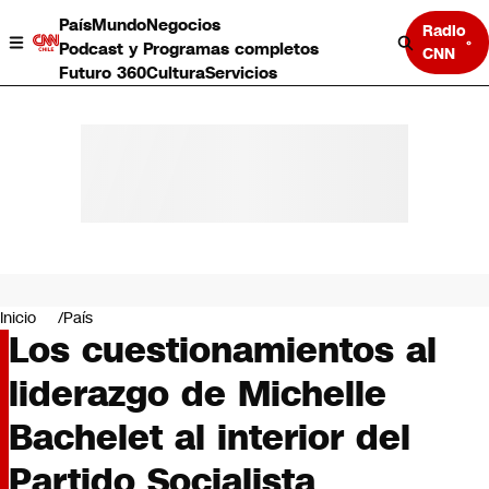
País
Mundo
Negocios
Radio
Podcast y Programas completos
CNN
Futuro 360
Cultura
Servicios
País
Mundo
Negocios
Inicio
País
Los cuestionamientos al
Deportes
Programas completos
liderazgo de Michelle
Cultura
Servicios
Bachelet al interior del
Bits
CNN Data
Partido Socialista
CNN tiempo