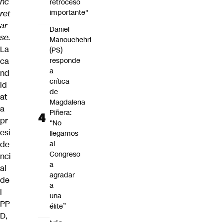
nc
retroceso
importante"
ret
ar
Daniel
se.
Manouchehri
La
(PS)
ca
responde
a
nd
crítica
id
de
at
Magdalena
a
Piñera:
pr
“No
esi
llegamos
de
al
Congreso
nci
a
al
agradar
de
a
l
una
PP
élite”
D,