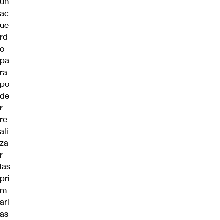
un
ac
ue
rd
o
pa
ra
po
de
r
re
ali
za
r
las
pri
m
ari
as