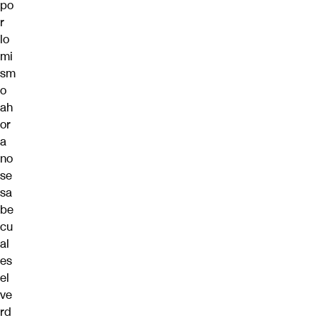
po
r
lo
mi
sm
o
ah
or
a
no
se
sa
be
cu
al
es
el
ve
rd