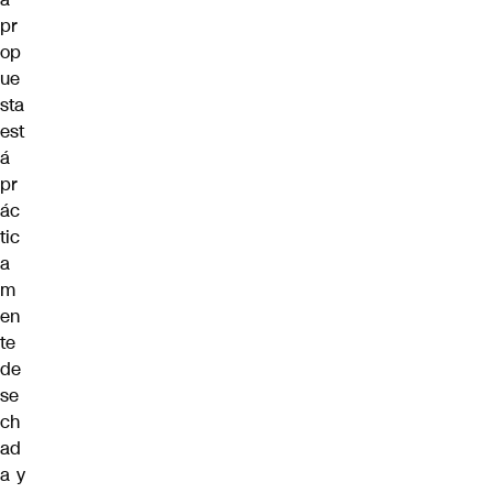
pr
op
ue
sta
est
á
pr
ác
tic
a
m
en
te
de
se
ch
ad
a y