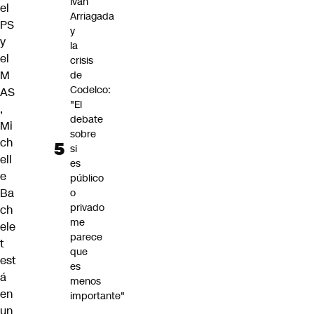
Iván
el
Arriagada
PS
y
y
la
el
crisis
M
de
Codelco:
AS
"El
,
debate
Mi
sobre
ch
si
ell
es
e
público
Ba
o
privado
ch
me
ele
parece
t
que
est
es
á
menos
en
importante"
un