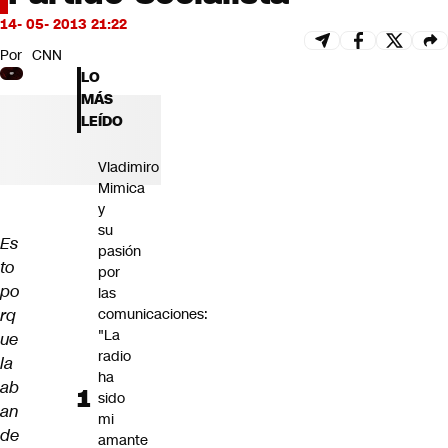
Futuro 360
14- 05- 2013 21:22
Opinión
Por
CNN
LO
MÁS
LEÍDO
Vladimiro
Mimica
y
su
Es
pasión
to
por
po
las
rq
comunicaciones:
"La
ue
radio
la
ha
ab
sido
an
mi
de
amante