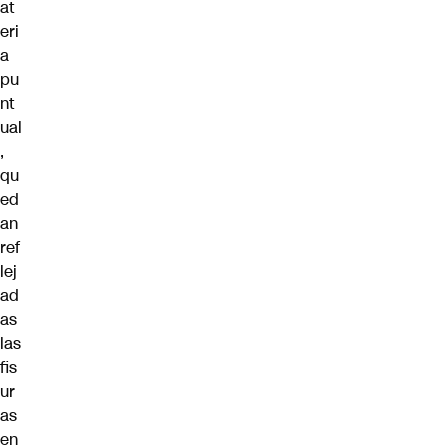
at
eri
a
pu
nt
ual
,
qu
ed
an
ref
lej
ad
as
las
fis
ur
as
en