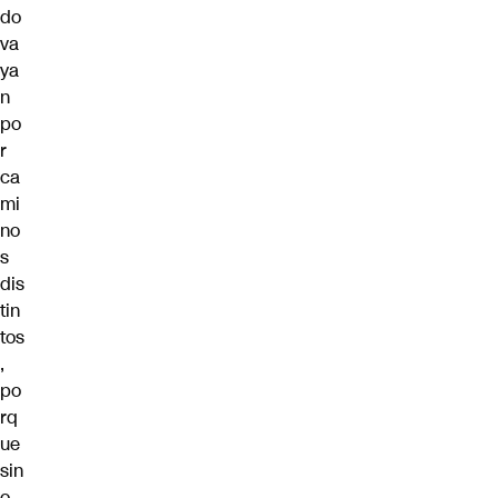
do
va
ya
n
po
r
ca
mi
no
s
dis
tin
tos
,
po
rq
ue
sin
o