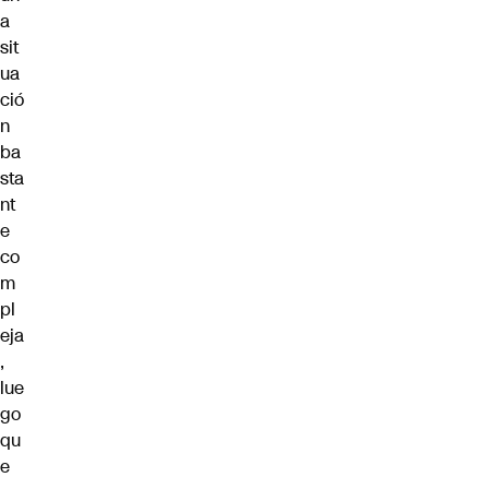
a
sit
ua
ció
n
ba
sta
nt
e
co
m
pl
eja
,
lue
go
qu
e