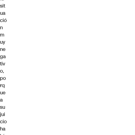
sit
ua
ció
n
m
uy
ne
ga
tiv
o,
po
rq
ue
a
su
jui
cio
ha