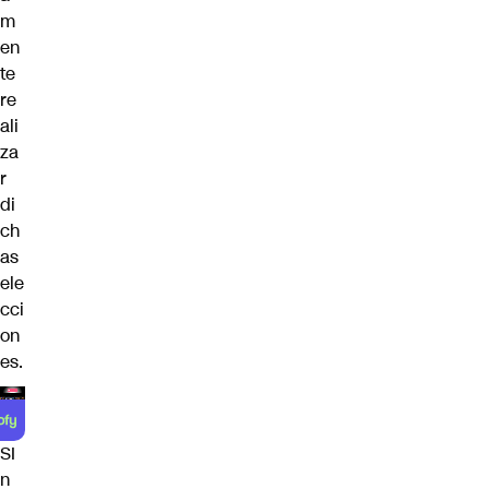
m
en
te
re
ali
za
r
di
ch
as
ele
cci
on
es.
SI
n