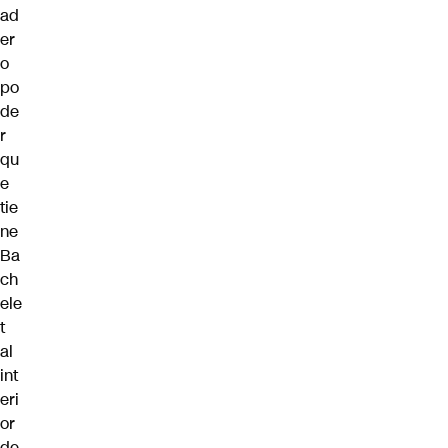
ad
er
o
po
de
r
qu
e
tie
ne
Ba
ch
ele
t
al
int
eri
or
de