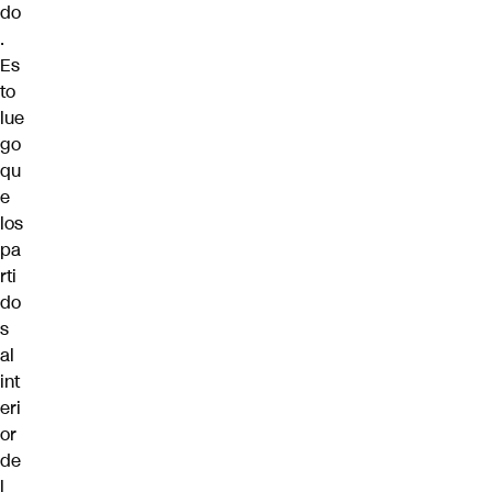
do
.
Es
to
lue
go
qu
e
los
pa
rti
do
s
al
int
eri
or
de
l