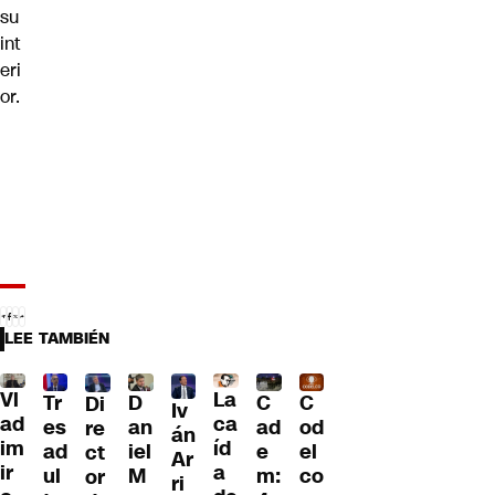
su
int
eri
or.
LEE TAMBIÉN
Vl
La
Tr
D
C
C
Di
Iv
ad
ca
es
an
ad
od
re
án
im
íd
ad
iel
e
el
ct
Ar
ir
a
ul
M
m:
co
or
ri