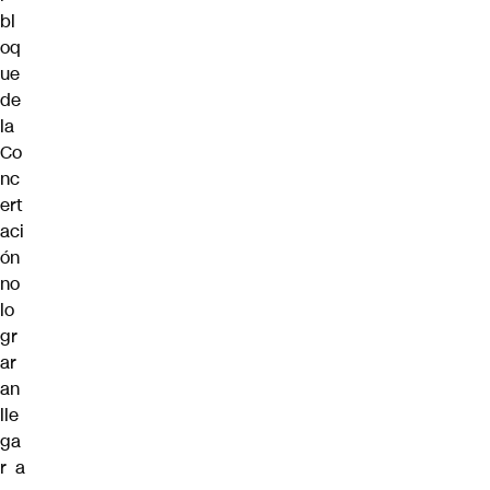
bl
oq
ue
de
la
Co
nc
ert
aci
ón
no
lo
gr
ar
an
lle
ga
r a