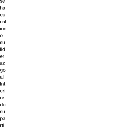
se
ha
cu
est
ion
ó
su
lid
er
az
go
al
int
eri
or
de
su
pa
rti