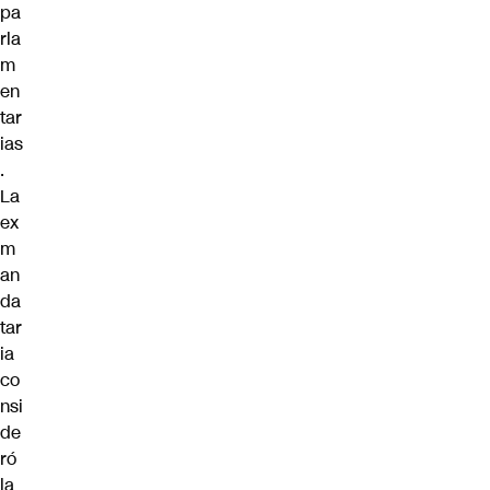
pa
rla
m
en
tar
ias
.
La
ex
m
an
da
tar
ia
co
nsi
de
ró
la