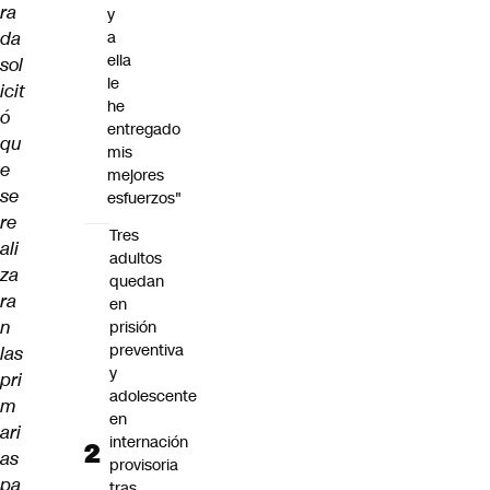
ra
y
da
a
ella
sol
le
icit
he
ó
entregado
qu
mis
e
mejores
se
esfuerzos"
re
Tres
ali
adultos
za
quedan
ra
en
n
prisión
preventiva
las
y
pri
adolescente
m
en
ari
internación
as
provisoria
pa
tras