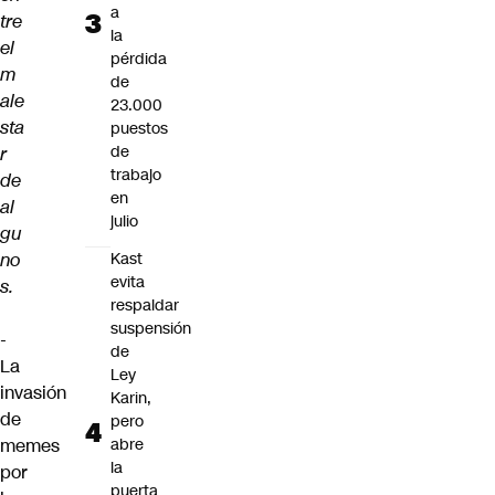
a
tre
la
el
pérdida
m
de
ale
23.000
sta
puestos
de
r
trabajo
de
en
al
julio
gu
no
Kast
evita
s.
respaldar
suspensión
-
de
La
Ley
invasión
Karin,
de
pero
memes
abre
la
por
puerta