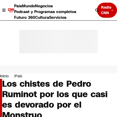
País
Mundo
Negocios
Radio
Podcast y Programas completos
CNN
Futuro 360
Cultura
Servicios
País
Mundo
Negocios
Inicio
País
Los chistes de Pedro
Deportes
Programas completos
Ruminot por los que casi
Cultura
Servicios
es devorado por el
Bits
CNN Data
Monstruo
CNN tiempo