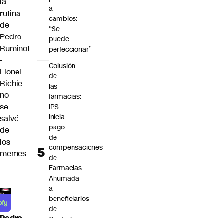
la
a
rutina
cambios:
de
“Se
Pedro
puede
Ruminot
perfeccionar”
-
Colusión
Lionel
de
Richie
las
no
farmacias:
se
IPS
inicia
salvó
pago
de
de
los
compensaciones
memes
de
Farmacias
Ahumada
a
beneficiarios
de
Pedro