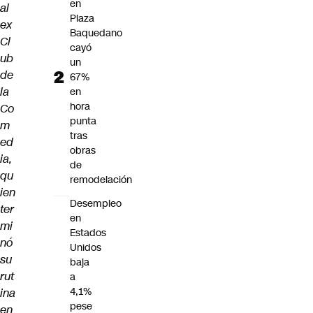
en
al
Plaza
ex
Baquedano
Cl
cayó
ub
un
de
67%
la
en
hora
Co
punta
m
tras
ed
obras
ia,
de
qu
remodelación
ien
Desempleo
ter
en
mi
Estados
nó
Unidos
su
baja
rut
a
4,1%
ina
pese
en