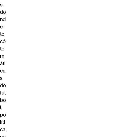
s,
do
nd
e
to
có
te
m
áti
ca
s
de
fút
bo
l,
po
líti
ca,
no