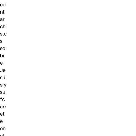
co
nt
ar
chi
ste
s
so
br
e
Je
sú
s y
su
“c
arr
et
e
en
el