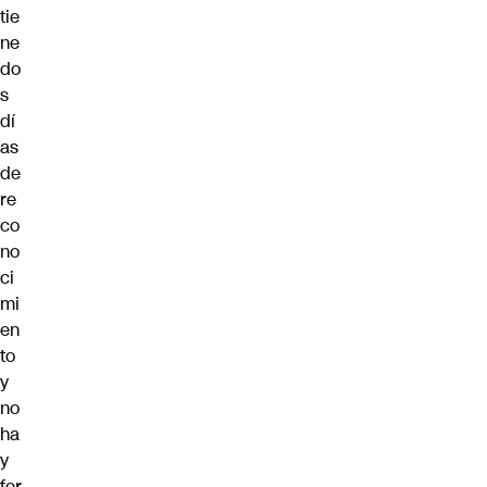
tie
ne
do
s
dí
as
de
re
co
no
ci
mi
en
to
y
no
ha
y
fer