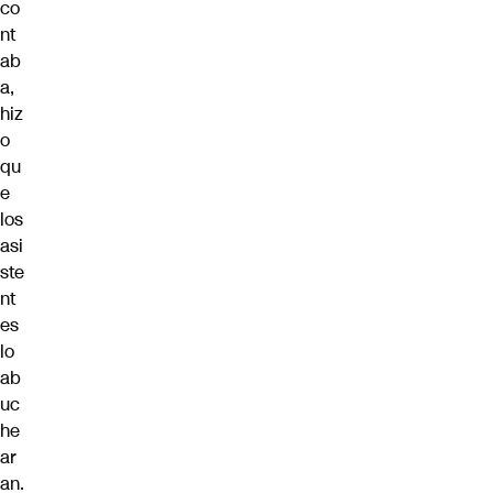
co
nt
ab
a,
hiz
o
qu
e
los
asi
ste
nt
es
lo
ab
uc
he
ar
an.