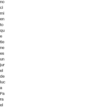
no
ci
mi
en
to
qu
e
tie
ne
es
un
jur
el
de
luc
a
Pa
ra
el