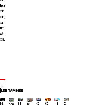
tici
er
os,
en
tre
otr
os.
LEE TAMBIÉN
C
G
C
"T
D
C
Ve
K