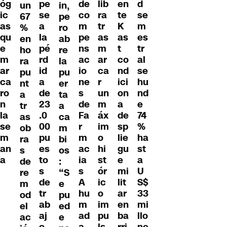
de
óg
lib
en
pe
d
un
in,
co
ic
ra
te
se
se
67
pe
m
as
tr
K
a
m
%
ro
pe
qu
as
as
la
es
en
ab
ns
e
m
t
pé
tr
ho
re
ac
m
ar
co
rd
al
ra
la
io
ar
ca
nd
id
se
pu
pu
ne
ca
r
ici
a
hu
nt
er
s
ro
un
on
de
nd
a
ta
de
n
m
a
23
e
tr
a
Fa
la
áx
de
.0
74
as
ca
r
se
im
sp
00
%
ob
m
m
m
o
lie
pu
ha
ra
bi
ac
an
hi
gu
es
st
s
os
ia
a
st
e
to
a
de
:
s
ór
mi
s
U
re
“S
A
ic
lit
de
S$
m
e
hu
o
ar
tr
33
od
pu
m
im
en
ab
mi
el
ed
ad
pu
ba
aj
llo
ac
e