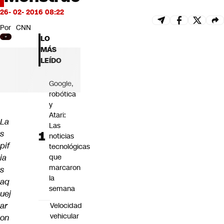
Futuro 360
26- 02- 2016 08:22
Opinión
Por
CNN
LO
MÁS
LEÍDO
Google,
robótica
y
Atari:
La
Las
s
noticias
pif
tecnológicas
ia
que
marcaron
s
la
aq
semana
uej
ar
Velocidad
vehicular
on