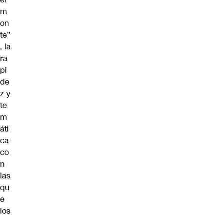
m
on
te”
, la
ra
pi
de
z y
te
m
áti
ca
co
n
las
qu
e
los