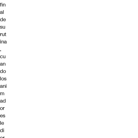
fin
al
de
su
rut
ina
,
cu
an
do
los
ani
m
ad
or
es
le
di
er