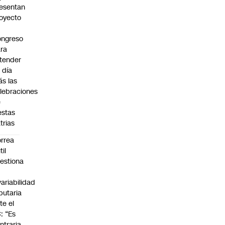
esentan
oyecto
ngreso
ra
tender
 día
s las
lebraciones
e
estas
trias
rrea
til
estiona
variabilidad
ibutaria
te el
: “Es
ntraria