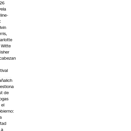
26
vela
line-
:
lvin
rris,
arlotte
 Witte
Fisher
cabezan
tival
ñalich
estiona
st de
ogas
 el
bierno:
a
tad
 a