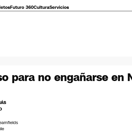
letos
Futuro 360
Cultura
Servicios
o para no engañarse en N
MÁS
O
eamfields
ile