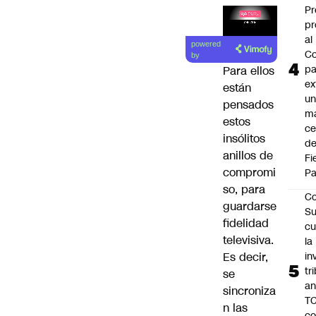
Pr
pr
al
powered
Co
by
pa
Para ellos
ex
están
un
pensados
má
estos
ce
insólitos
d
anillos de
Fi
compromi
Pa
so, para
Co
guardarse
Su
fidelidad
cu
televisiva.
la
in
Es decir,
tr
se
an
sincroniza
TC
n las
co