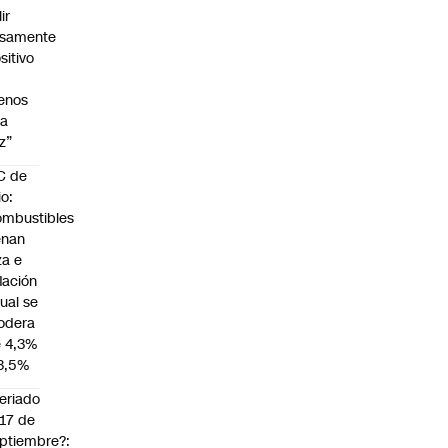
lir
lsamente
sitivo
enos
na
z”
C de
io:
mbustibles
enan
za e
flación
ual se
odera
 4,3%
3,5%
eriado
 17 de
ptiembre?: