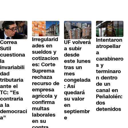
Irregularid
Intentaron
Correa
UF volverá
ades en
atropellar
Sutil
a subir
sueldos y
a
cuestiona
desde
cotizacion
carabinero
la
este lunes
es: Corte
s y
invariabili
tras un
Suprema
terminaro
dad
mes
rechaza
n dentro
tributaria
congelada
recurso de
de un
ante el
: Así
empresa
canal en
TC: “Es
quedará
agrícola y
Peñalolén:
contraria
su valor
confirma
dos
a la
en
multas
detenidos
democraci
septiembr
laborales
a”
e
en su
contra