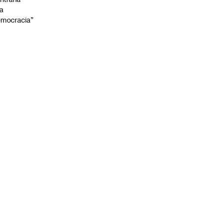
la
mocracia”