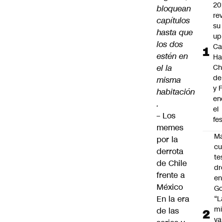
20
bloquean
re
capítulos
su 
hasta que
up
los dos
Ca
estén en
Ha
el la
Ch
de
misma
y 
habitación
en
.
el
–
Los
fes
memes
Ma
por la
cu
derrota
te
de Chile
dr
frente a
en
México
Go
En la era
“L
mi
de las
va