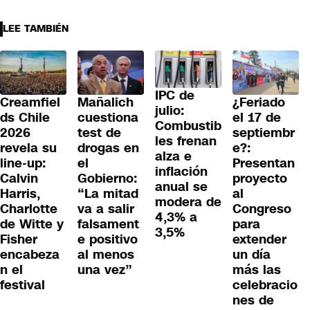
LEE TAMBIÉN
IPC de
¿Feriado
Creamfiel
Mañalich
julio:
el 17 de
ds Chile
cuestiona
Combustib
septiembr
2026
test de
les frenan
e?:
revela su
drogas en
alza e
Presentan
line-up:
el
inflación
proyecto
Calvin
Gobierno:
anual se
al
Harris,
“La mitad
modera de
Congreso
Charlotte
va a salir
4,3% a
para
de Witte y
falsament
3,5%
extender
Fisher
e positivo
un día
encabeza
al menos
más las
n el
una vez”
celebracio
festival
nes de