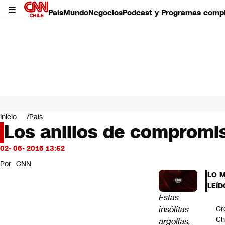
País
Mundo
Negocios
Podcast y Programas comp
País
Mundo
Inicio
País
Negocios
Los anillos de compromis
Deportes
Programas completos
02- 06- 2016 13:52
Cultura
Por
CNN
Servicios
LO 
Bits
LEÍD
CNN Data
Estas
CNN tiempo
insólitas
Cr
Futuro 360
Ch
argollas,
Opinión