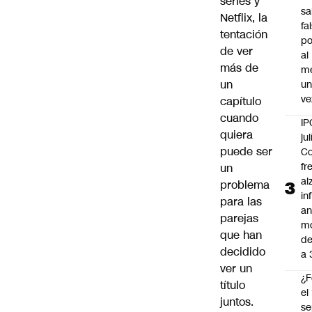
series y
sa
Netflix, la
fa
tentación
po
de ver
al
más de
m
un
u
ve
capítulo
cuando
IP
quiera
jul
puede ser
Co
fr
un
al
problema
in
para las
an
parejas
m
que han
de
decidido
a 
ver un
¿F
título
el
juntos.
se