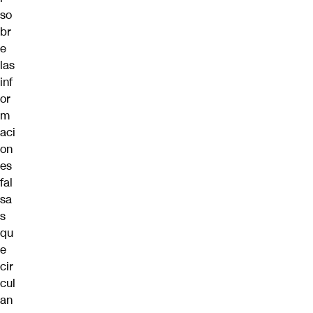
so
br
e
las
inf
or
m
aci
on
es
fal
sa
s
qu
e
cir
cul
an