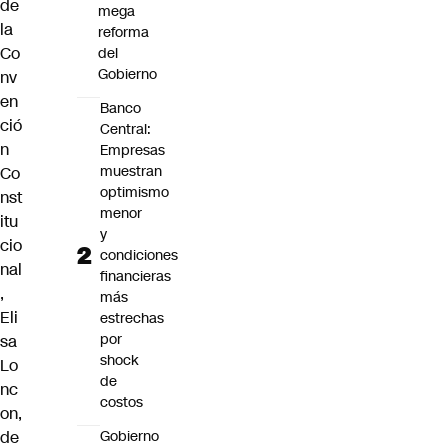
de
mega
la
reforma
Co
del
Gobierno
nv
en
Banco
ció
Central:
n
Empresas
muestran
Co
optimismo
nst
menor
itu
y
cio
condiciones
nal
financieras
,
más
Eli
estrechas
por
sa
shock
Lo
de
nc
costos
on
,
Gobierno
de