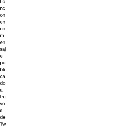
Lo
nc
on
en
un
m
en
saj
e
pu
bli
ca
do
a
tra
vé
s
de
Tw