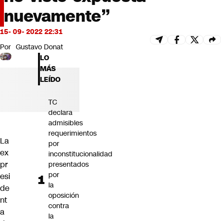
Futuro 360
nuevamente”
Opinión
15- 09- 2022 22:31
Por
Gustavo Donat
LO
MÁS
LEÍDO
TC
declara
admisibles
requerimientos
La
por
ex
inconstitucionalidad
pr
presentados
por
esi
la
de
oposición
nt
contra
a
la