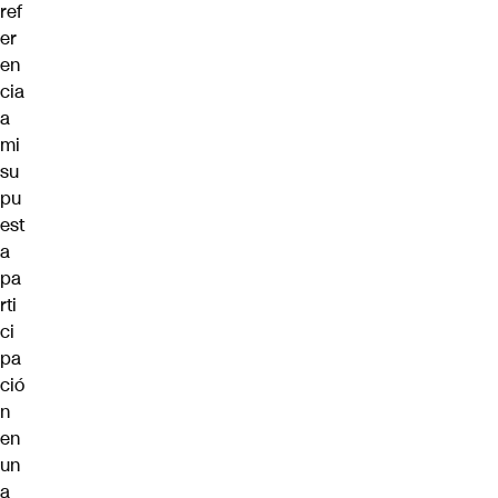
ref
er
en
cia
a
mi
su
pu
est
a
pa
rti
ci
pa
ció
n
en
un
a