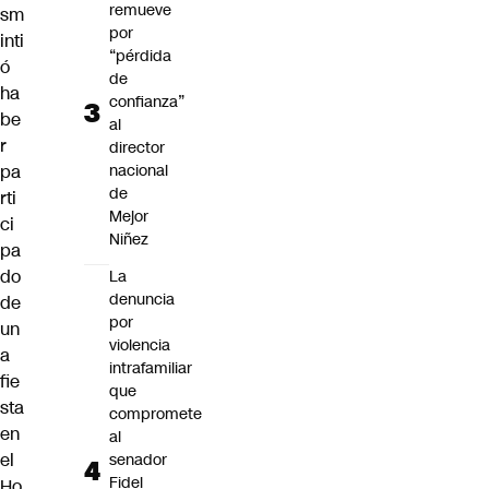
remueve
sm
por
inti
“pérdida
ó
de
ha
confianza”
be
al
r
director
nacional
pa
de
rti
Mejor
ci
Niñez
pa
do
La
denuncia
de
por
un
violencia
a
intrafamiliar
fie
que
sta
compromete
en
al
el
senador
Fidel
Ho