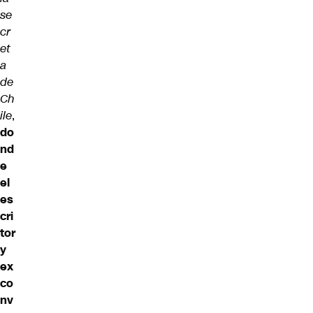
se
cr
et
a
de
Ch
ile
,
do
nd
e
el
es
cri
tor
y
ex
co
nv