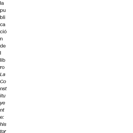
la
pu
bli
ca
ció
n
de
l
lib
ro
La
Co
nst
itu
ye
nt
e:
his
tor