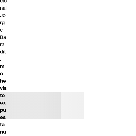
cio
nal
Jo
rg
e
Ba
ra
dit
,
m
e
he
vis
to
ex
pu
es
ta
nu