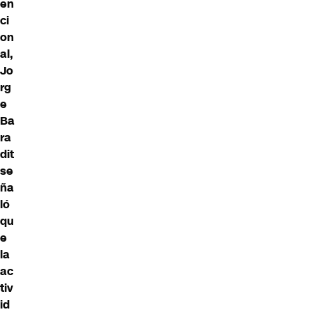
en
ci
on
al,
Jo
rg
e
Ba
ra
dit
se
ña
ló
qu
e
la
ac
tiv
id