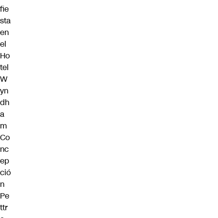
fie
sta
en
el
Ho
tel
W
yn
dh
a
m
Co
nc
ep
ció
n
Pe
ttr