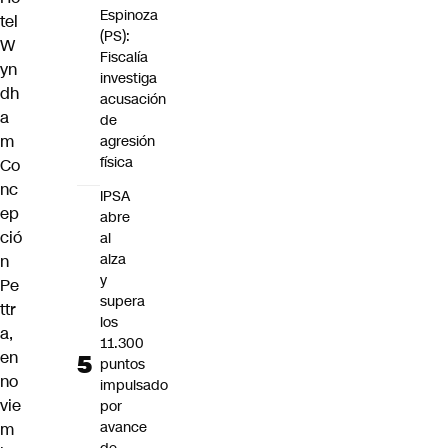
Espinoza
tel
(PS):
W
Fiscalía
yn
investiga
dh
acusación
a
de
m
agresión
física
Co
nc
IPSA
ep
abre
ció
al
alza
n
y
Pe
supera
ttr
los
a,
11.300
en
puntos
no
impulsado
vie
por
avance
m