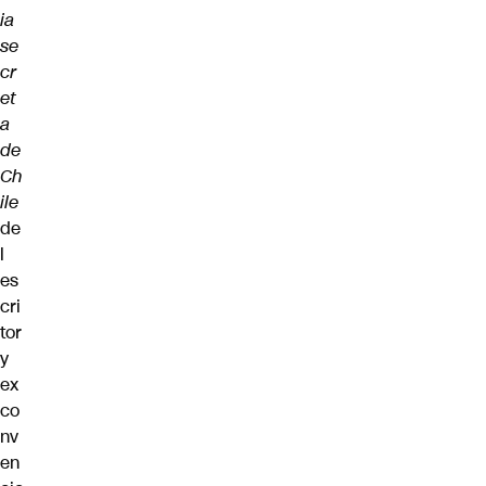
ia
se
cr
et
a
de
Ch
ile
de
l
es
cri
tor
y
ex
co
nv
en