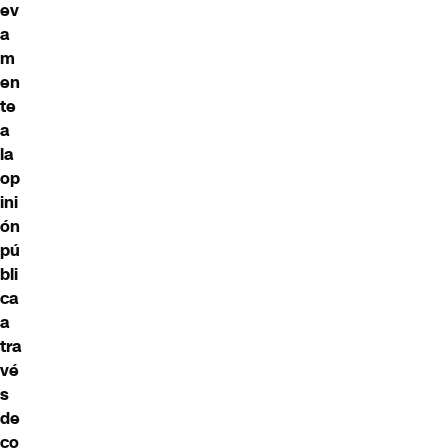
ev
a
m
en
te
a
la
op
ini
ón
pú
bli
ca
a
tra
vé
s
de
co