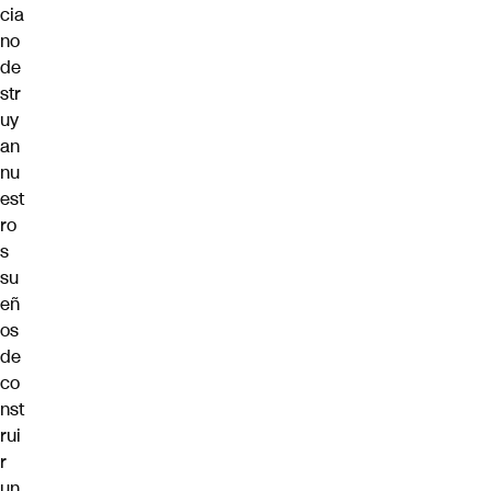
cia
no
de
str
uy
an
nu
est
ro
s
su
eñ
os
de
co
nst
rui
r
un