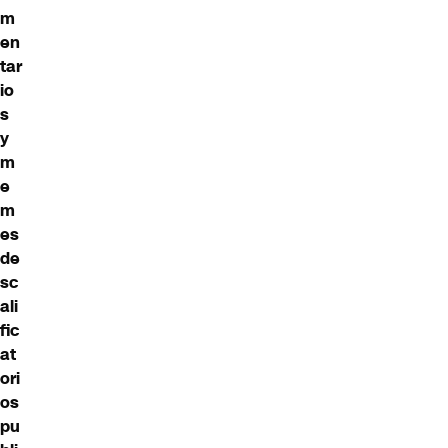
m
en
tar
io
s
y
m
e
m
es
de
sc
ali
fic
at
ori
os
pu