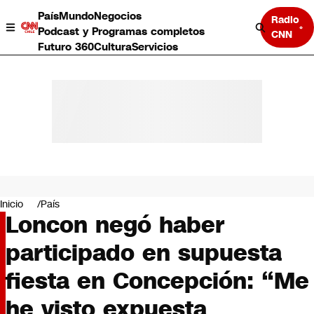
País
Mundo
Negocios
Radio
Podcast y Programas completos
CNN
Futuro 360
Cultura
Servicios
País
Mundo
Negocios
Inicio
País
Loncon negó haber
Deportes
Programas completos
participado en supuesta
Cultura
Servicios
fiesta en Concepción: “Me
Bits
CNN Data
he visto expuesta
CNN tiempo