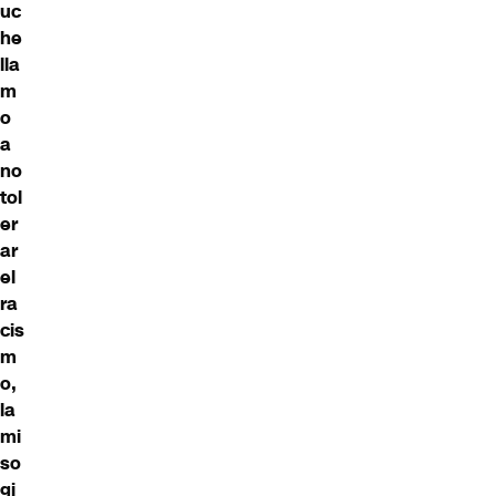
uc
he
lla
m
o
a
no
tol
er
ar
el
ra
cis
m
o,
la
mi
so
gi