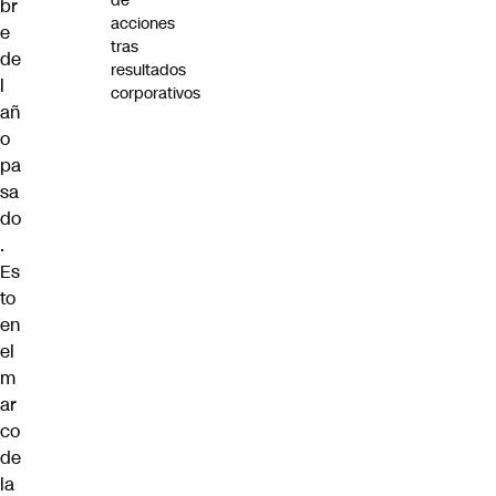
de
br
acciones
e
tras
de
resultados
l
corporativos
añ
o
pa
sa
do
.
Es
to
en
el
m
ar
co
de
la