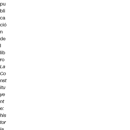
pu
bli
ca
ció
n
de
l
lib
ro
La
Co
nst
itu
ye
nt
e:
his
tor
ia