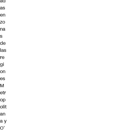
ad
as
en
zo
na
s
de
las
re
gi
on
es
M
etr
op
olit
an
a y
O'