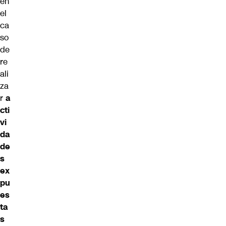
en
el
ca
so
de
re
ali
za
r
a
cti
vi
da
de
s
ex
pu
es
ta
s