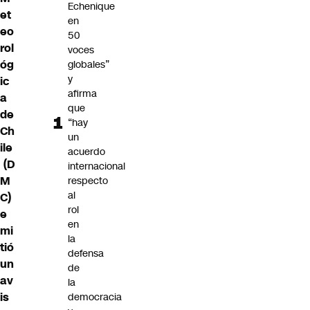
Echenique
et
en
eo
50
rol
voces
óg
globales”
y
ic
afirma
a
que
de
“hay
Ch
un
ile
acuerdo
(D
internacional
M
respecto
al
C)
rol
e
en
mi
la
tió
defensa
un
de
av
la
is
democracia