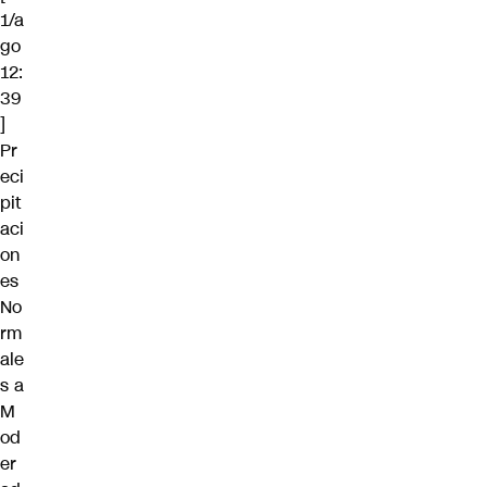
1/a
go
12:
39
]
Pr
eci
pit
aci
on
es
No
rm
ale
s a
M
od
er