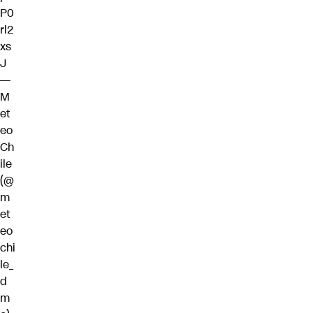
P0
rl2
xs
J
—
M
et
eo
Ch
ile
(@
m
et
eo
chi
le_
d
m