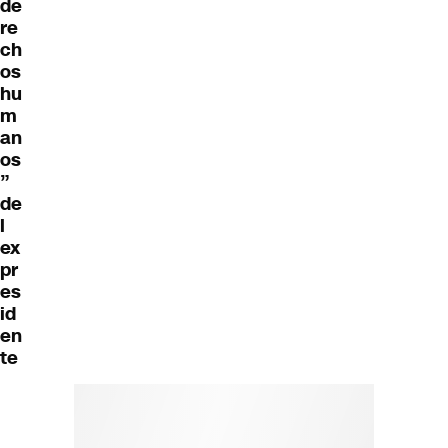
de
re
ch
os
hu
m
an
os
”
de
l
ex
pr
es
id
en
te