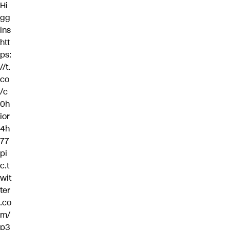
Hi
gg
ins
htt
ps:
//t.
co
/c
0h
ior
4h
77
pi
c.t
wit
ter
.co
m/
p3