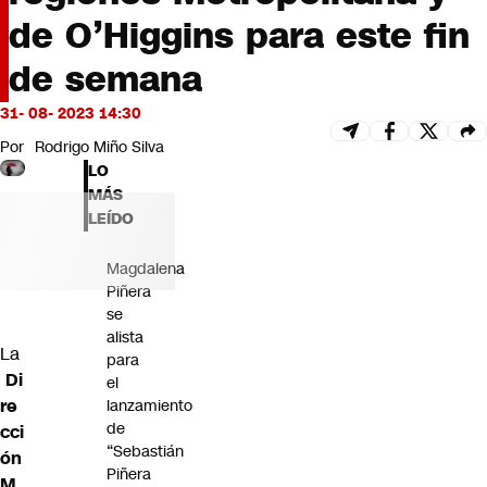
Futuro 360
de O’Higgins para este fin
Opinión
de semana
31- 08- 2023 14:30
Por
Rodrigo Miño Silva
LO
MÁS
LEÍDO
Magdalena
Piñera
se
alista
La
para
Di
el
re
lanzamiento
de
cci
“Sebastián
ón
Piñera
M