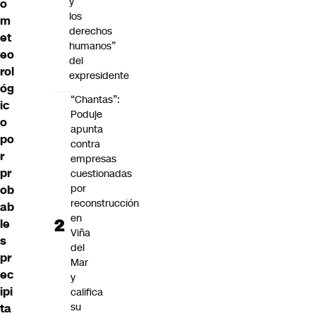
y
o
los
m
derechos
et
humanos”
eo
del
rol
expresidente
óg
“Chantas”:
ic
Poduje
o
apunta
po
contra
r
empresas
pr
cuestionadas
por
ob
reconstrucción
ab
en
le
Viña
s
del
pr
Mar
ec
y
ipi
califica
su
ta