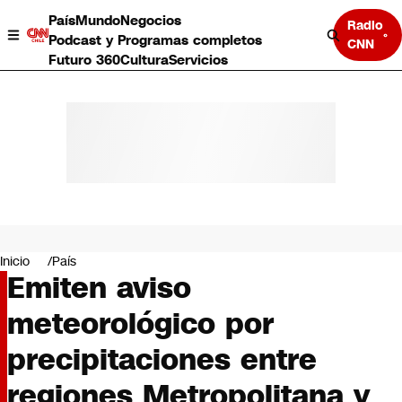
País
Mundo
Negocios
Radio
Podcast y Programas completos
CNN
Futuro 360
Cultura
Servicios
País
Mundo
Negocios
Inicio
País
Emiten aviso
Deportes
Programas completos
meteorológico por
Cultura
Servicios
precipitaciones entre
Bits
CNN Data
regiones Metropolitana y
CNN tiempo