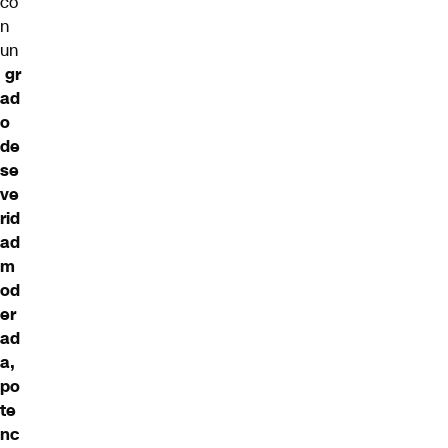
co
n
un
gr
ad
o
de
se
ve
rid
ad
m
od
er
ad
a,
po
te
nc