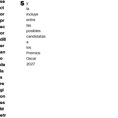
se
y
ct
la
or
incluye
entre
pr
las
ec
posibles
or
candidatas
dill
a
er
los
an
Premios
o
Oscar
2027
de
la
s
re
gi
on
es
M
etr