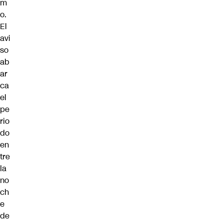
m
o.
El
avi
so
ab
ar
ca
el
pe
rio
do
en
tre
la
no
ch
e
de