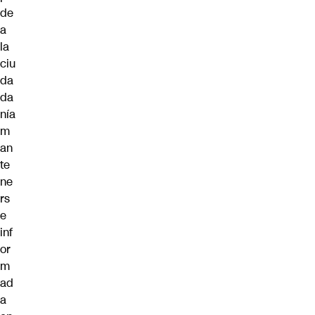
de
a
la
ciu
da
da
nía
m
an
te
ne
rs
e
inf
or
m
ad
a