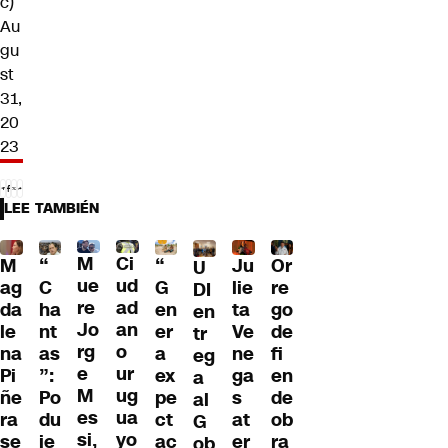
c)
Au
gu
st
31,
20
23
LEE TAMBIÉN
M
Ci
“
M
Ju
Or
“
U
ue
ud
G
ag
lie
re
C
DI
re
ad
en
da
ta
go
ha
en
Jo
an
er
le
Ve
de
nt
tr
rg
o
a
na
ne
fi
as
eg
e
ur
ex
Pi
ga
en
”:
a
M
ug
pe
ñe
s
de
Po
al
es
ua
ct
ra
at
ob
du
G
si,
yo
ac
se
er
ra
je
ob