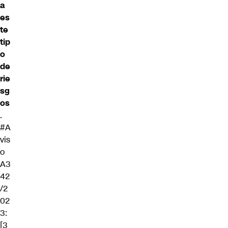
a
es
te
tip
o
de
rie
sg
os
.
#A
vis
o
A3
42
/2
02
3:
[3