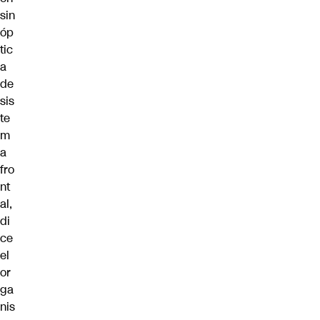
sin
óp
tic
a
de
sis
te
m
a
fro
nt
al
,
di
ce
el
or
ga
nis