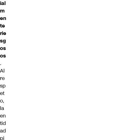
ial
m
en
te
rie
sg
os
os
.
Al
re
sp
et
o,
la
en
tid
ad
pi