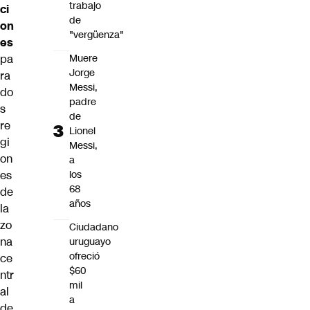
trabajo
ci
de
on
"vergüenza"
es
Muere
pa
Jorge
ra
Messi,
do
padre
s
de
re
Lionel
gi
Messi,
on
a
los
es
68
de
años
la
zo
Ciudadano
na
uruguayo
ofreció
ce
$60
ntr
mil
al
a
de