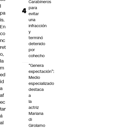
Carabineros
l
para
pa
evitar
ís.
una
infracción
En
y
co
terminó
nc
detenido
ret
por
o,
cohecho
la
“Genera
m
expectación”:
ed
Medio
id
especializado
a
destaca
af
a
la
ec
actriz
tar
Mariana
á
di
al
Girolamo