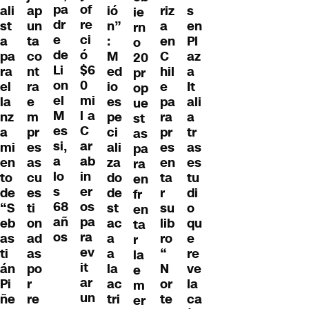
pa
of
ió
ali
riz
s
ap
ie
dr
re
n”
st
a
en
un
rn
e
ci
:
a
en
Pl
ta
o
de
ó
M
pa
C
az
co
20
Li
$6
ed
ra
hil
a
nt
pr
on
0
io
el
e
It
ra
op
el
mi
es
la
pa
ali
e
ue
M
l a
pe
nz
ra
a
m
st
es
C
ci
a
pr
tr
pr
as
si,
ar
ali
mi
es
as
es
pa
a
ab
za
en
en
es
as
ra
lo
in
do
to
ta
tu
cu
en
s
er
de
de
r
di
es
fr
68
os
st
“S
su
o
ti
en
añ
pa
ac
eb
lib
qu
on
ta
os
ra
a
as
ro
e
ad
r
ev
a
ti
“
re
as
la
it
la
án
N
ve
po
e
ar
ac
Pi
or
la
r
m
un
tri
ñe
te
ca
re
er