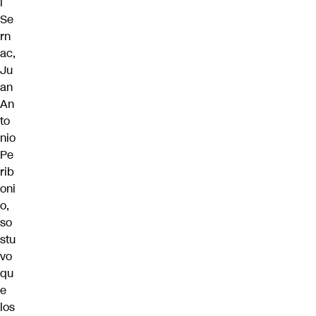
l
Se
rn
ac,
Ju
an
An
to
nio
Pe
rib
oni
o,
so
stu
vo
qu
e
los