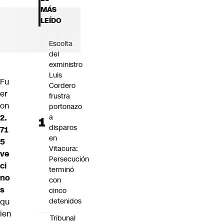
Futuro 360
MÁS
Opinión
LEÍDO
Escolta
del
exministro
Luis
Fu
Cordero
er
frustra
on
portonazo
2.
a
disparos
71
en
5
Vitacura:
ve
Persecución
ci
terminó
no
con
s
cinco
qu
detenidos
ien
Tribunal