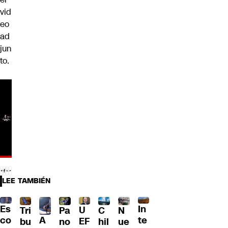
vid
eo
ad
jun
to.
LEE TAMBIÉN
Es
In
U
Tri
Pa
C
N
A
co
te
EF
bu
no
hil
ue