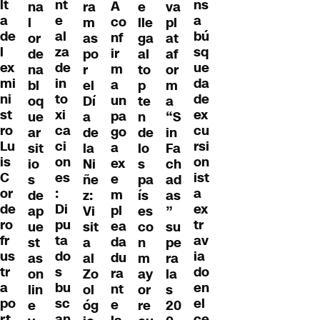
nt
lt
ns
A
na
ra
e
va
e
a
a
co
l
m
lle
pl
al
de
bú
nf
or
as
ga
at
za
l
sq
ir
de
po
al
af
de
ex
ue
m
na
r
to
or
in
mi
da
a
bl
el
p
m
to
ni
de
un
oq
Dí
te
a
xi
st
ex
pa
ue
a
n
“S
ca
ro
cu
go
ar
de
de
in
ci
Lu
rsi
a
sit
la
lo
Fa
on
is
on
ex
io
Ni
s
ch
es
C
ist
e
s
ñe
pa
ad
:
or
a
m
de
z:
ís
as
Di
de
ex
pl
ap
Vi
es
”
pu
ro
tr
ea
ue
sit
co
su
ta
fr
av
da
st
a
n
pe
do
us
ia
du
as
al
m
ra
s
tr
do
ra
on
Zo
ay
la
bu
a
en
nt
lin
ol
or
s
sc
po
el
e
e
óg
re
20
an
rt
ce