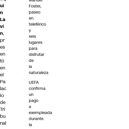
Manuel
uí
Foster,
n
paseo
en
La
teleférico
ví
y
n
,
seis
pr
lugares
es
para
en
disfrutar
tó
de
la
en
naturaleza
el
Pa
UEFA
lac
confirma
un
io
pago
de
a
Tri
exempleada
bu
durante
nal
la