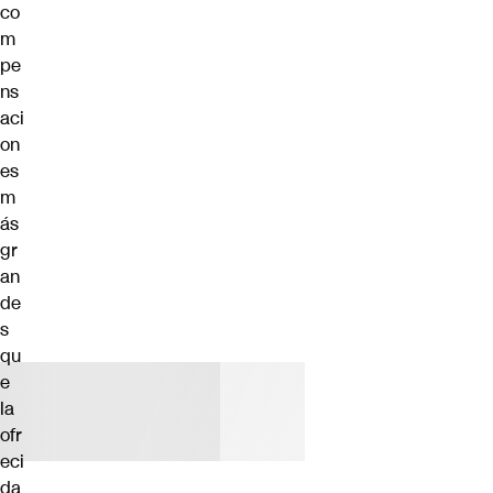
co
m
pe
ns
aci
on
es
m
ás
gr
an
de
s
qu
e
la
ofr
eci
da