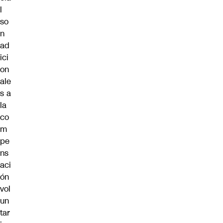
l
so
n
ad
ici
on
ale
s a
la
co
m
pe
ns
aci
ón
vol
un
tar