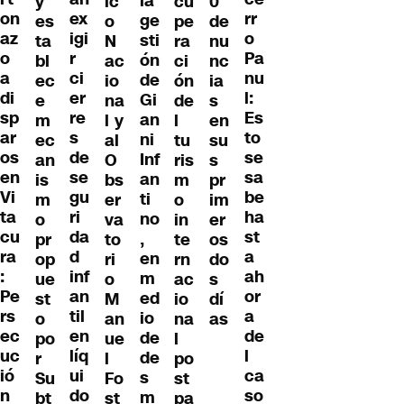
la
y
ic
cu
0
ex
on
rr
ge
es
o
pe
de
igi
az
o
sti
ta
N
ra
nu
r
o
Pa
ón
bl
ac
ci
nc
ci
a
nu
de
ec
io
ón
ia
er
di
l:
Gi
e
na
de
s
re
sp
Es
an
m
l y
l
en
s
ar
to
ni
ec
al
tu
su
de
os
se
Inf
an
O
ris
s
se
en
sa
an
is
bs
m
pr
gu
Vi
be
ti
m
er
o
im
ri
ta
ha
no
o
va
in
er
da
cu
st
,
pr
to
te
os
d
ra
a
en
op
ri
rn
do
inf
:
ah
m
ue
o
ac
s
an
Pe
or
ed
st
M
io
dí
til
rs
a
io
o
an
na
as
en
ec
de
de
po
ue
l
líq
uc
l
de
r
l
po
ui
ió
ca
s
Su
Fo
st
do
n
so
m
bt
st
pa