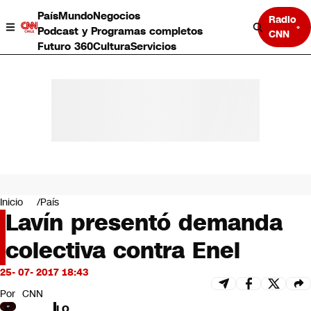
País
Mundo
Negocios
Radio
Podcast y Programas completos
CNN
Futuro 360
Cultura
Servicios
País
Mundo
Negocios
Inicio
País
Lavín presentó demanda
Deportes
Programas completos
colectiva contra Enel
Cultura
Servicios
25- 07- 2017 18:43
Bits
CNN Data
Por
CNN
CNN tiempo
LO