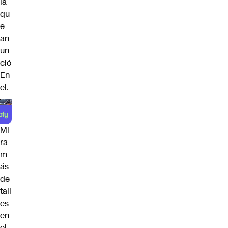
ia
qu
e
an
un
ció
En
el.
Mi
ra
m
ás
de
tall
es
en
el