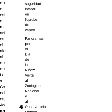
qu
seguridad
e
infantil
en
est
líquidos
e
de
m
vapeo
art
es
Panoramas
por
el
el
alc
Día
al
de
de
la
de
Niñez:
La
Visita
s
al
Zoológico
Co
Nacional
nd
y
es,
al
Jo
Observatorio
aq