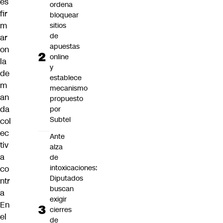
es
ordena
fir
bloquear
m
sitios
de
ar
apuestas
on
online
la
y
de
establece
m
mecanismo
an
propuesto
da
por
Subtel
col
ec
Ante
tiv
alza
a
de
intoxicaciones:
co
Diputados
ntr
buscan
a
exigir
En
cierres
el
de