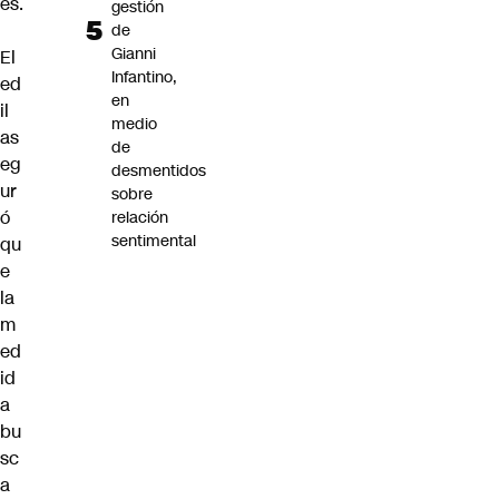
es.
gestión
de
Gianni
El
Infantino,
ed
en
il
medio
as
de
eg
desmentidos
ur
sobre
ó
relación
sentimental
qu
e
la
m
ed
id
a
bu
sc
a