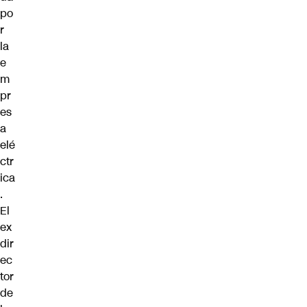
po
r
la
e
m
pr
es
a
elé
ctr
ica
.
El
ex
dir
ec
tor
de