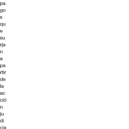
pa
go
s
qu
e
su
rja
n
a
pa
rtir
de
la
ac
ció
n
ju
di
cia