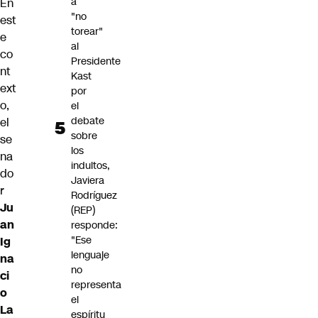
a
En
"no
est
torear"
e
al
co
Presidente
nt
Kast
ext
por
o,
el
debate
el
sobre
se
los
na
indultos,
do
Javiera
r
Rodríguez
Ju
(REP)
an
responde:
"Ese
Ig
lenguaje
na
no
ci
representa
o
el
La
espíritu