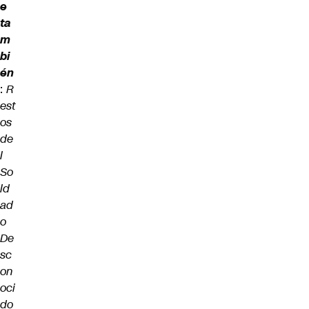
e
ta
m
bi
én
:
R
est
os
de
l
So
ld
ad
o
De
sc
on
oci
do