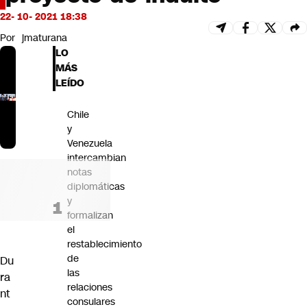
Futuro 360
22- 10- 2021 18:38
Opinión
Por
jmaturana
LO
MÁS
LEÍDO
Chile
y
Venezuela
intercambian
notas
diplomáticas
y
formalizan
el
restablecimiento
de
Du
las
ra
relaciones
nt
consulares