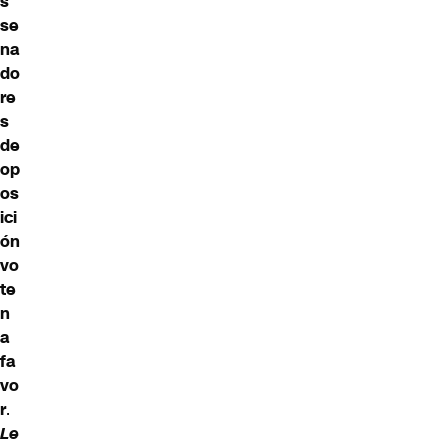
s
se
na
do
re
s
de
op
os
ici
ón
vo
te
n
a
fa
vo
r
.
Le