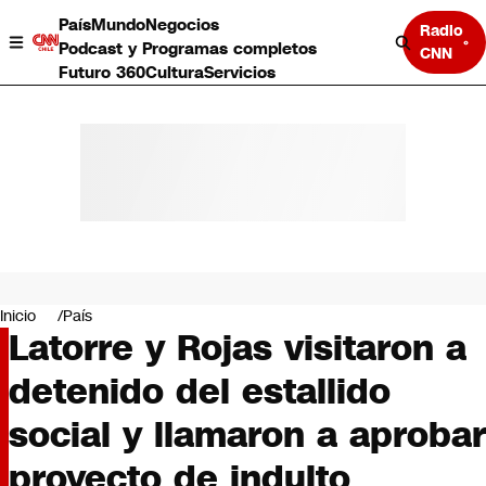
País
Mundo
Negocios
Radio
Podcast y Programas completos
CNN
Futuro 360
Cultura
Servicios
País
Mundo
Negocios
Inicio
País
Latorre y Rojas visitaron a
Deportes
Programas completos
detenido del estallido
Cultura
Servicios
social y llamaron a aprobar
Bits
CNN Data
proyecto de indulto
CNN tiempo