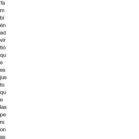
Ta
m
bi
én
ad
vir
tió
qu
e
es
jus
to
qu
e
las
pe
rs
on
as