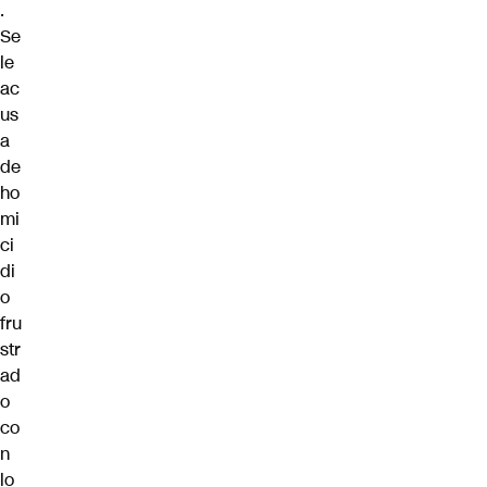
.
Se
le
ac
us
a
de
ho
mi
ci
di
o
fru
str
ad
o
co
n
lo