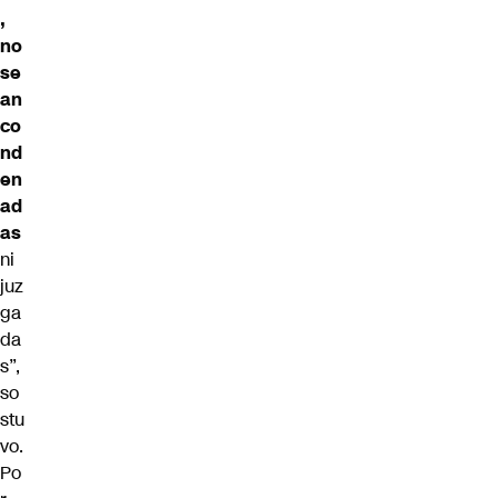
,
no
se
an
co
nd
en
ad
as
ni
juz
ga
da
s”,
so
stu
vo.
Po