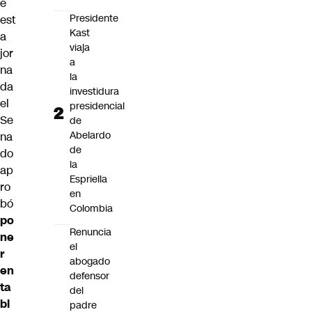
e
Presidente
est
Kast
a
viaja
jor
a
na
la
da
investidura
el
presidencial
Se
de
Abelardo
na
de
do
la
ap
Espriella
ro
en
bó
Colombia
po
Renuncia
ne
el
r
abogado
en
defensor
ta
del
bl
padre