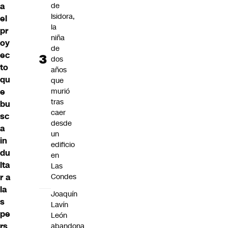
a
de
Isidora,
el
la
pr
niña
oy
de
ec
dos
to
años
qu
que
e
murió
tras
bu
caer
sc
desde
a
un
in
edificio
du
en
lta
Las
r a
Condes
la
Joaquín
s
Lavín
pe
León
rs
abandona