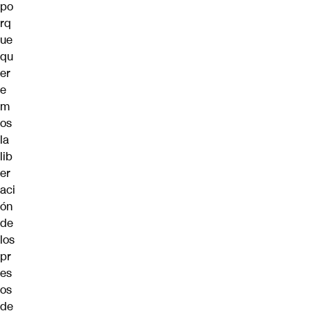
po
rq
ue
qu
er
e
m
os
la
lib
er
aci
ón
de
los
pr
es
os
de