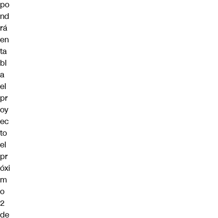
po
nd
rá
en
ta
bl
a
el
pr
oy
ec
to
el
pr
óxi
m
o
2
de