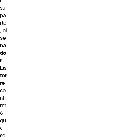
r
su
pa
rte
, el
se
na
do
r
La
tor
re
co
nfi
rm
ó
qu
e
se