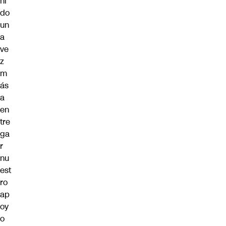
ni
do
un
a
ve
z
m
ás
a
en
tre
ga
r
nu
est
ro
ap
oy
o