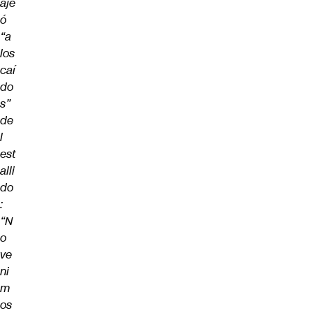
aje
ó
“a
los
caí
do
s”
de
l
est
alli
do
:
“N
o
ve
ni
m
os