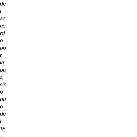
de
l
ac
ue
rd
o
po
r
la
pa
z,
sin
o
qu
e
de
l
18
-