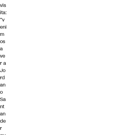
vis
ita:
“v
eni
m
os
a
ve
r a
Jo
rd
an
o
Sa
nt
an
de
r