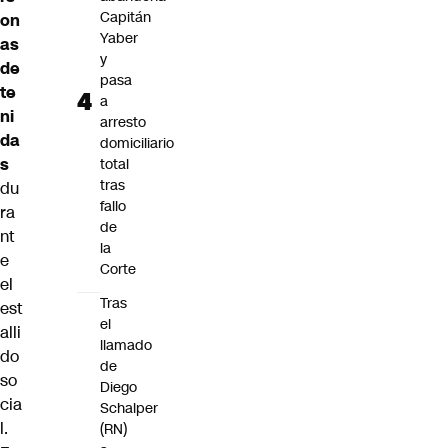
Capitán
on
Yaber
as
y
de
pasa
te
a
ni
arresto
da
domiciliario
s
total
tras
du
fallo
ra
de
nt
la
e
Corte
el
Tras
est
el
alli
llamado
do
de
so
Diego
cia
Schalper
l.
(RN)