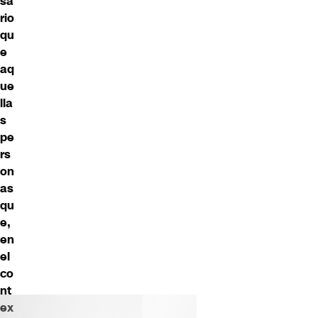
sa
rio
qu
e
aq
ue
lla
s
pe
rs
on
as
qu
e,
en
el
co
nt
ex