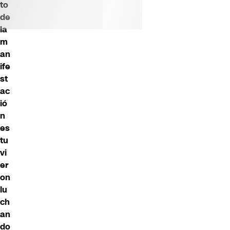
to
de
la
m
an
ife
st
ac
ió
n
es
tu
vi
er
on
lu
ch
an
do