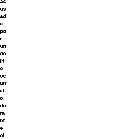
ac
us
ad
a
po
r
un
de
lit
o
oc
urr
id
o
du
ra
nt
e
el