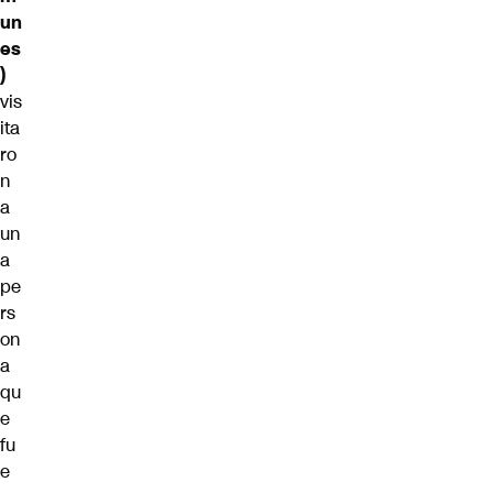
un
es
)
vis
ita
ro
n
a
un
a
pe
rs
on
a
qu
e
fu
e