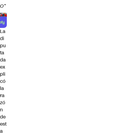
O”
La
di
pu
ta
da
ex
pli
có
la
ra
zó
n
de
est
a