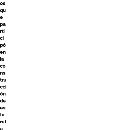
os
qu
e
pa
rti
ci
pó
en
la
co
ns
tru
cci
ón
de
es
ta
rut
a