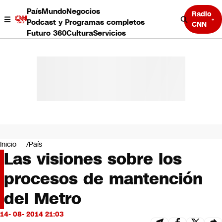
País
Mundo
Negocios
Radio
Podcast y Programas completos
CNN
Futuro 360
Cultura
Servicios
País
Mundo
Negocios
Inicio
País
Las visiones sobre los
Deportes
Programas completos
procesos de mantención
Cultura
Servicios
del Metro
Bits
CNN Data
14- 08- 2014 21:03
CNN tiempo