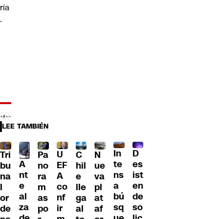
ría
.
LEE TAMBIÉN
D
In
U
Tri
Pa
C
N
A
es
te
EF
bu
no
hil
ue
nt
ist
ns
A
na
ra
e
va
e
en
a
co
l
m
lle
pl
al
de
bú
nf
or
as
ga
at
za
so
sq
ir
de
po
al
af
de
lic
ue
m