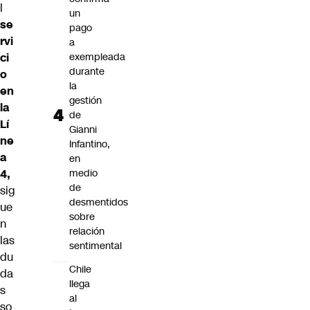
l
un
se
pago
rvi
a
ci
exempleada
durante
o
la
en
gestión
la
de
Lí
Gianni
ne
Infantino,
a
en
4,
medio
de
sig
desmentidos
ue
sobre
n
relación
las
sentimental
du
Chile
da
llega
s
al
so