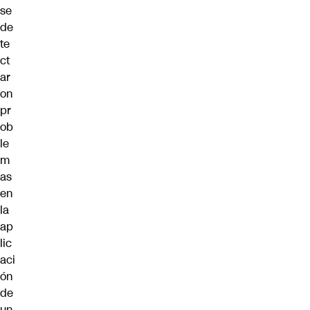
se
de
te
ct
ar
on
pr
ob
le
m
as
en
la
ap
lic
aci
ón
de
un