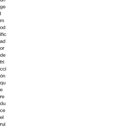
ge
l
m
od
ific
ad
or
de
fri
cci
ón
qu
e
re
du
ce
el
rui