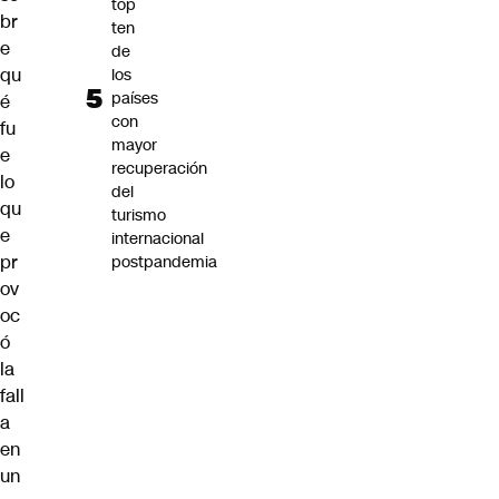
top
br
ten
e
de
qu
los
países
é
con
fu
mayor
e
recuperación
lo
del
qu
turismo
e
internacional
pr
postpandemia
ov
oc
ó
la
fall
a
en
un