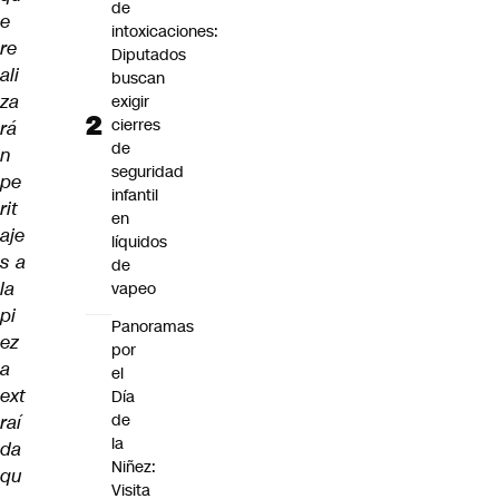
de
e
intoxicaciones:
re
Diputados
ali
buscan
za
exigir
cierres
rá
de
n
seguridad
pe
infantil
rit
en
aje
líquidos
s a
de
la
vapeo
pi
Panoramas
ez
por
a
el
ext
Día
de
raí
la
da
Niñez:
qu
Visita