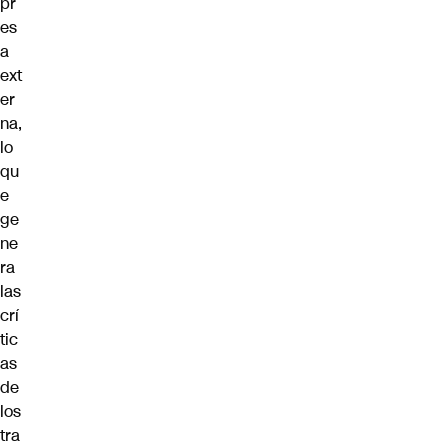
pr
es
a
ext
er
na,
lo
qu
e
ge
ne
ra
las
crí
tic
as
de
los
tra