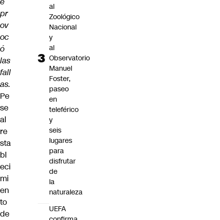
e
al
pr
Zoológico
ov
Nacional
oc
y
al
ó
Observatorio
las
Manuel
fall
Foster,
as.
paseo
Pe
en
se
teleférico
al
y
seis
re
lugares
sta
para
bl
disfrutar
eci
de
mi
la
en
naturaleza
to
UEFA
de
confirma