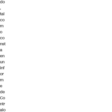
do
,
tal
co
m
o
co
nst
a
en
un
inf
or
m
e
de
Co
ntr
alo