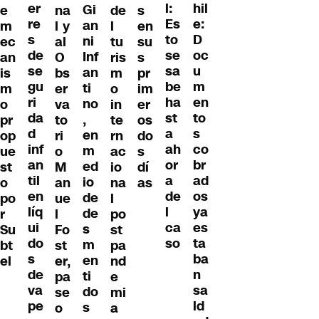
er
hil
l:
Gi
e
na
de
s
re
e:
Es
an
m
l y
l
en
s
D
to
ni
ec
al
tu
su
de
oc
se
Inf
an
O
ris
s
se
u
sa
an
is
bs
m
pr
gu
m
be
ti
m
er
o
im
ri
en
ha
no
o
va
in
er
da
to
st
,
pr
to
te
os
d
s
a
en
op
ri
rn
do
inf
co
ah
m
ue
o
ac
s
an
br
or
ed
st
M
io
dí
til
ad
a
io
o
an
na
as
en
os
de
de
po
ue
l
líq
ya
l
de
r
l
po
ui
es
ca
s
Su
Fo
st
do
ta
so
m
bt
st
pa
s
ba
en
el
er,
nd
de
n
ti
pa
e
va
sa
do
se
mi
pe
ld
s
o
a