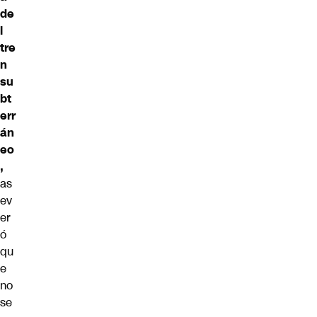
de
l
tre
n
su
bt
err
án
eo
,
as
ev
er
ó
qu
e
no
se