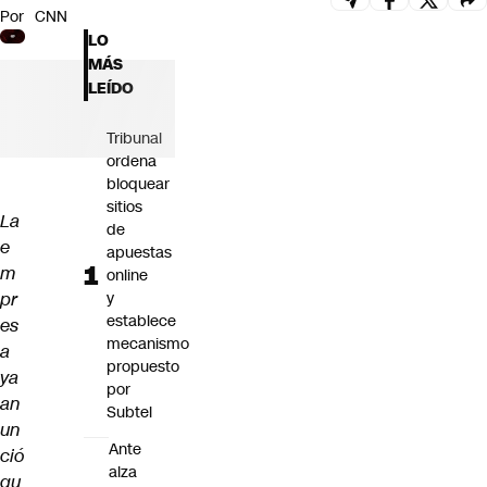
Por
CNN
Futuro 360
LO
Opinión
MÁS
LEÍDO
Tribunal
ordena
bloquear
sitios
La
de
e
apuestas
m
online
pr
y
establece
es
mecanismo
a
propuesto
ya
por
an
Subtel
un
Ante
ció
alza
qu