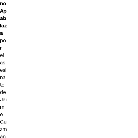
no
Ap
ab
laz
a
po
r
el
as
esi
na
to
de
Jai
m
e
Gu
zm
án,