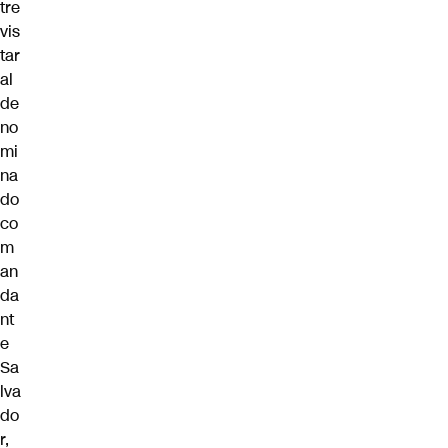
tre
vis
tar
al
de
no
mi
na
do
co
m
an
da
nt
e
Sa
lva
do
r,