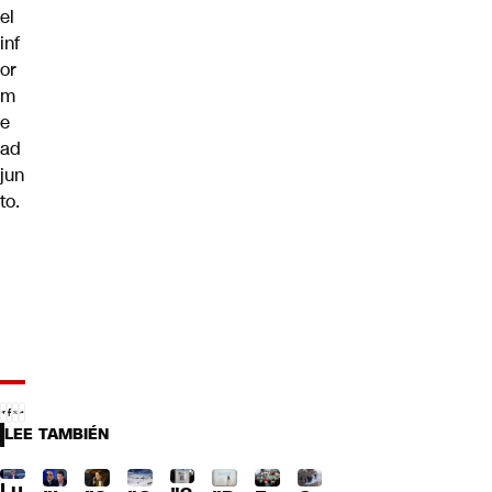
el
inf
or
m
e
ad
jun
to.
LEE TAMBIÉN
Lu