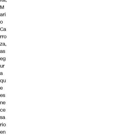
M
ari
o
Ca
rro
za,
as
eg
ur
a
qu
e
es
ne
ce
sa
rio
en