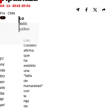
Futuro 360
24- 11- 2015 20:01
Opinión
Por
CNN
LO
MÁS
LEÍDO
Luis
Cordero
afirma
que
El
ha
mi
existido
nis
una
tro
"falta
de
en
humanidad"
vis
con
ita
la
M
hija
ari
de