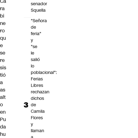
Ca
senador
ra
Squella
bi
"Señora
ne
de
ro
feria"
qu
y
e
"se
se
le
salió
re
lo
sis
poblacional":
tió
Ferias
a
Libres
as
rechazan
alt
dichos
o
de
Camila
en
Flores
Pu
y
da
llaman
hu
a