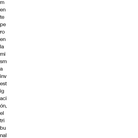
m
en
te
pe
ro
en
la
mi
sm
a
inv
est
ig
aci
ón,
el
tri
bu
nal