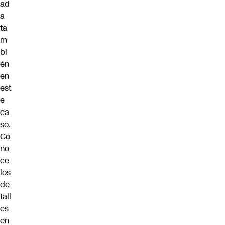
ad
a
ta
m
bi
én
en
est
e
ca
so.
Co
no
ce
los
de
tall
es
en