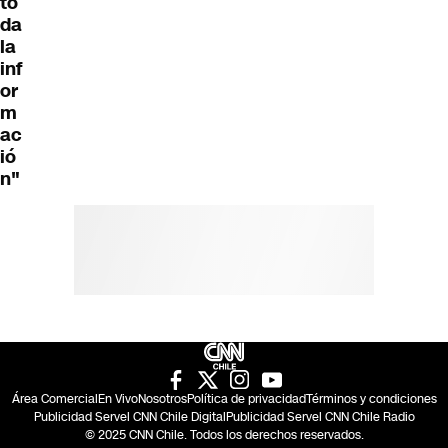
to
da
la
inf
or
m
ac
ió
n"
Área Comercial
En Vivo
Nosotros
Política de privacidad
Términos y condiciones
Publicidad Servel CNN Chile Digital
Publicidad Servel CNN Chile Radio
© 2025 CNN Chile. Todos los derechos reservados.