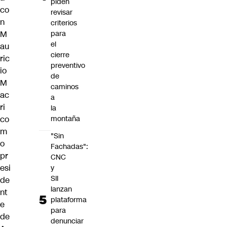
piden
co
revisar
n
criterios
M
para
el
au
cierre
ric
preventivo
io
de
M
caminos
ac
a
ri
la
co
montaña
m
"Sin
o
Fachadas":
pr
CNC
esi
y
SII
de
lanzan
nt
plataforma
e
para
de
denunciar