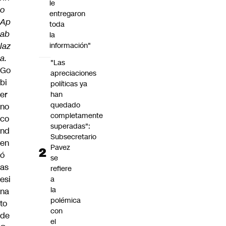
le
o
entregaron
Ap
toda
ab
la
laz
información"
a.
"Las
Go
apreciaciones
bi
políticas ya
er
han
quedado
no
completamente
co
superadas":
nd
Subsecretario
en
Pavez
ó
se
as
refiere
esi
a
la
na
polémica
to
con
de
el