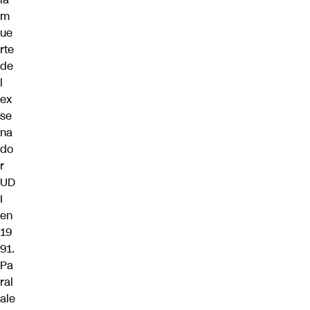
m
ue
rte
de
l
ex
se
na
do
r
UD
I
en
19
91.
Pa
ral
ale