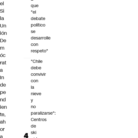
el
que
Si
"el
la
debate
político
Un
se
ión
desarrolle
De
con
m
respeto"
óc
"Chile
rat
debe
a
convivir
In
con
de
la
pe
nieve
nd
y
ien
no
paralizarse":
te,
Centros
ah
de
or
ski
a