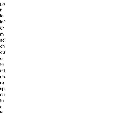
po
r
la
inf
or
m
aci
ón
qu
e
te
nd
ría
re
sp
ec
to
a
la