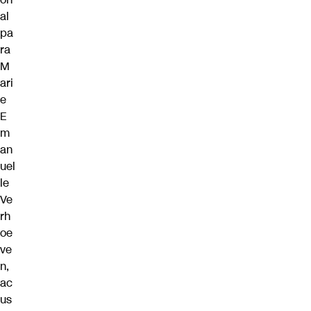
al
pa
ra
M
ari
e
E
m
an
uel
le
Ve
rh
oe
ve
n,
ac
us