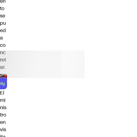
en
to
se
pu
ed
a
co
nc
ret
ar.
El
mi
nis
tro
en
vis
ita,