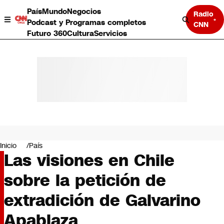
País
Mundo
Negocios
Radio
Podcast y Programas completos
CNN
Futuro 360
Cultura
Servicios
País
Mundo
Negocios
Inicio
País
Las visiones en Chile
Deportes
Programas completos
sobre la petición de
Cultura
Servicios
extradición de Galvarino
Bits
CNN Data
Apablaza
CNN tiempo