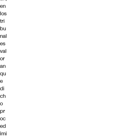
en
los
tri
bu
nal
es
val
or
an
qu
e
di
ch
o
pr
oc
ed
imi