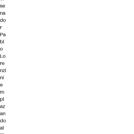
se
na
do
r
Pa
bl
o
Lo
re
nzi
ni
e
m
pl
az
an
do
al