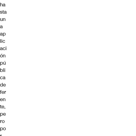
ha
sta
un
a
ap
lic
aci
ón
pú
bli
ca
de
fer
en
te,
pe
ro
po
r