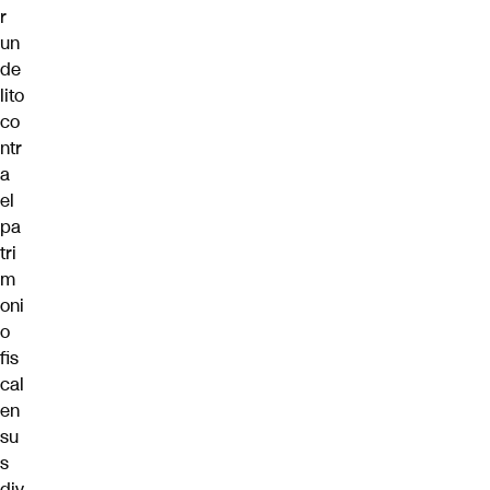
r
un
de
lito
co
ntr
a
el
pa
tri
m
oni
o
fis
cal
en
su
s
div