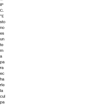
IP
C.
“E
sto
no
es
un
te
m
a
pa
ra
ec
ha
rle
la
cul
pa