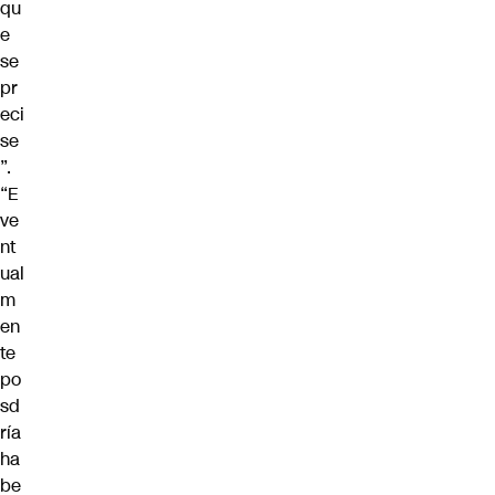
qu
e
se
pr
eci
se
”.
“E
ve
nt
ual
m
en
te
po
sd
ría
ha
be