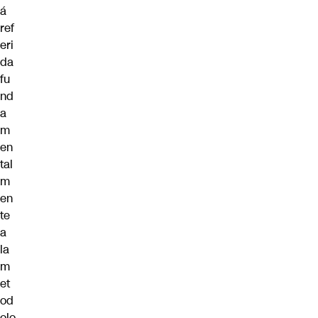
á
ref
eri
da
fu
nd
a
m
en
tal
m
en
te
a
la
m
et
od
olo