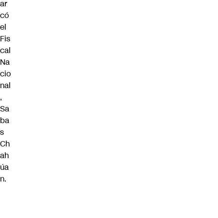
ar
có
el
Fis
cal
Na
cio
nal
,
Sa
ba
s
Ch
ah
úa
n.