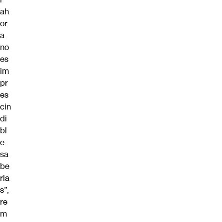
ah
or
a
no
es
im
pr
es
cin
di
bl
e
sa
be
rla
s”,
re
m