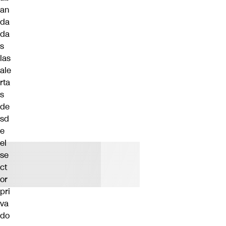
an
da
da
s
las
ale
rta
s
de
sd
e
el
se
ct
or
pri
va
do