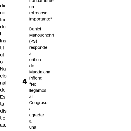
francamente
dir
un
ec
retroceso
importante"
tor
de
Daniel
l
Manouchehri
Ins
(PS)
tit
responde
a
ut
crítica
o
de
Na
Magdalena
cio
Piñera:
nal
“No
de
llegamos
Es
al
Congreso
ta
a
dís
agradar
tic
a
as,
una