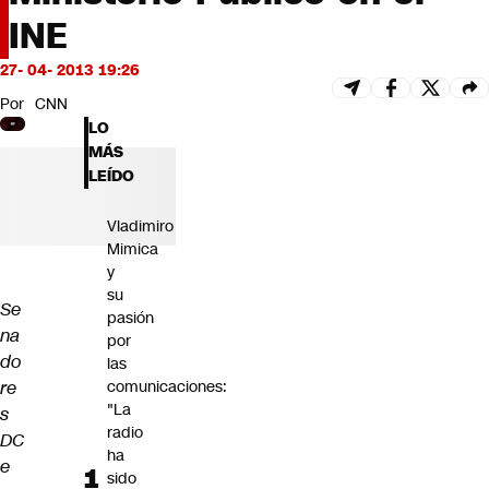
Futuro 360
INE
Opinión
27- 04- 2013 19:26
Por
CNN
LO
MÁS
LEÍDO
Vladimiro
Mimica
y
su
Se
pasión
na
por
do
las
re
comunicaciones:
"La
s
radio
DC
ha
e
sido