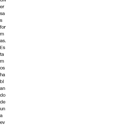
er
sa
s
for
m
as.
Es
ta
m
os
ha
bl
an
do
de
un
a
ev