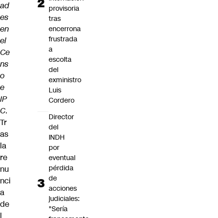
ad
provisoria
es
tras
en
encerrona
frustrada
el
a
Ce
escolta
ns
del
o
exministro
e
Luis
IP
Cordero
C
.
Director
Tr
del
as
INDH
la
por
re
eventual
pérdida
nu
de
nci
acciones
a
judiciales:
de
"Sería
l