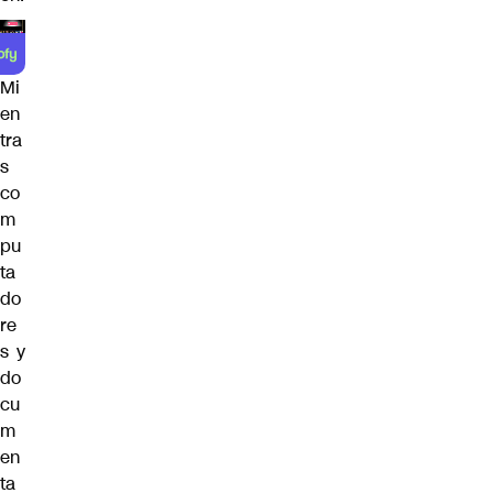
Mi
en
tra
s
co
m
pu
ta
do
re
s y
do
cu
m
en
ta