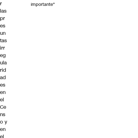
r
importante"
las
pr
es
un
tas
irr
eg
ula
rid
ad
es
en
el
Ce
ns
o y
en
el