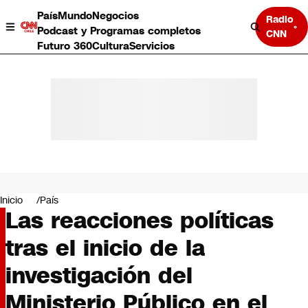
País
Mundo
Negocios
Radio
Podcast y Programas completos
CNN
Futuro 360
Cultura
Servicios
País
Mundo
Negocios
Inicio
País
Las reacciones políticas
Deportes
Programas completos
tras el inicio de la
Cultura
Servicios
investigación del
Bits
CNN Data
Ministerio Público en el
CNN tiempo