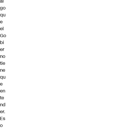
al
go
qu
e
el
Go
bi
er
no
tie
ne
qu
e
en
te
nd
er.
Es
o