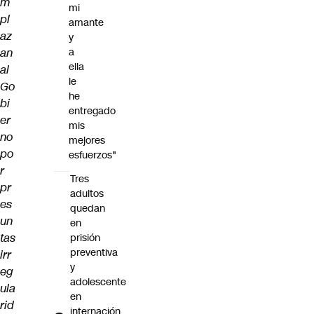
m
mi
pl
amante
az
y
an
a
ella
al
le
Go
he
bi
entregado
er
mis
no
mejores
po
esfuerzos"
r
Tres
pr
adultos
es
quedan
un
en
tas
prisión
preventiva
irr
y
eg
adolescente
ula
en
rid
internación