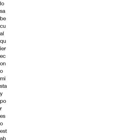
lo
sa
be
cu
al
qu
ier
ec
on
o
mi
sta
y
po
r
es
o
est
ab