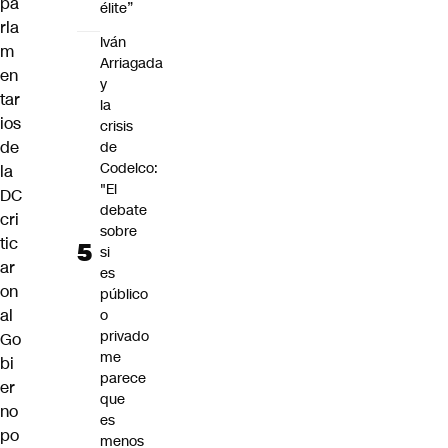
pa
élite”
rla
Iván
m
Arriagada
en
y
tar
la
ios
crisis
de
de
Codelco:
la
"El
DC
debate
cri
sobre
tic
si
ar
es
on
público
al
o
privado
Go
me
bi
parece
er
que
no
es
po
menos