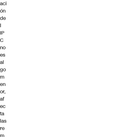
aci
ón
de
l
IP
C
no
es
al
go
m
en
or,
af
ec
ta
las
re
m