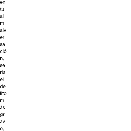
en
tu
al
m
alv
er
sa
ció
n,
se
ría
el
de
lito
m
ás
gr
av
e,