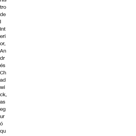
tro
de
l
Int
eri
or,
An
dr
és
Ch
ad
wi
ck,
as
eg
ur
ó
qu