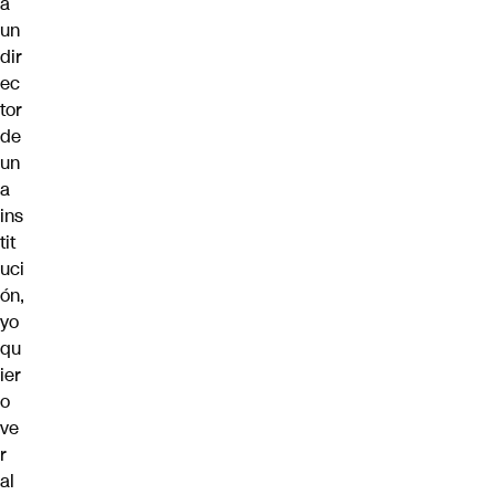
a
un
dir
ec
tor
de
un
a
ins
tit
uci
ón,
yo
qu
ier
o
ve
r
al