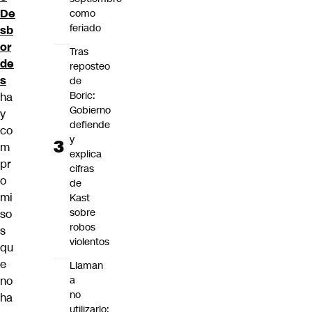
De
como
feriado
sb
or
Tras
de
reposteo
s
de
Boric:
ha
Gobierno
y
defiende
co
y
m
explica
pr
cifras
o
de
mi
Kast
sobre
so
robos
s
violentos
qu
e
Llaman
no
a
no
ha
utilizarlo: