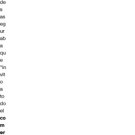
de
s
as
eg
ur
ab
a
qu
e
“in
vit
o
a
to
do
el
co
m
er