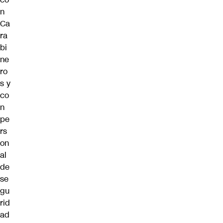
n
Ca
ra
bi
ne
ro
s y
co
n
pe
rs
on
al
de
se
gu
rid
ad