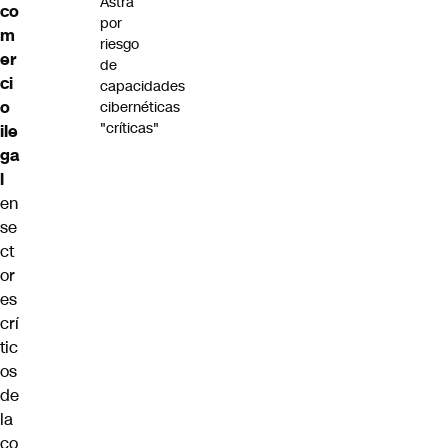
Astra
co
por
m
riesgo
er
de
ci
capacidades
o
cibernéticas
"críticas"
ile
ga
l
en
se
ct
or
es
crí
tic
os
de
la
co