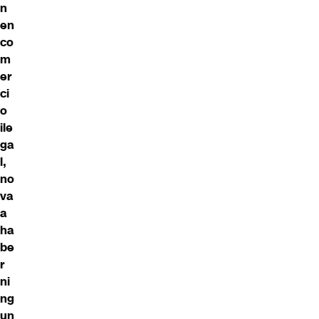
n
en
co
m
er
ci
o
ile
ga
l,
no
va
a
ha
be
r
ni
ng
un