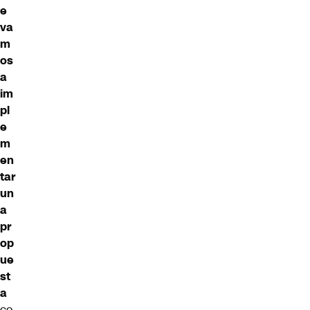
e
va
m
os
a
im
pl
e
m
en
tar
un
a
pr
op
ue
st
a
co