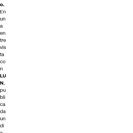
o.
En
un
a
en
tre
vis
ta
co
n
LU
N
,
pu
bli
ca
da
un
dí
a