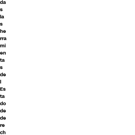
da
s
la
s
he
rra
mi
en
ta
s
de
l
Es
ta
do
de
de
re
ch