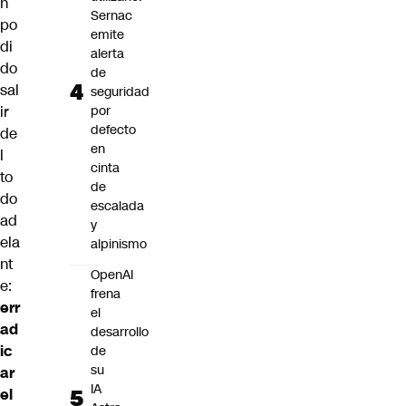
n
Sernac
po
emite
di
alerta
do
de
sal
seguridad
ir
por
defecto
de
en
l
cinta
to
de
do
escalada
ad
y
ela
alpinismo
nt
OpenAI
e:
frena
err
el
ad
desarrollo
ic
de
su
ar
IA
el