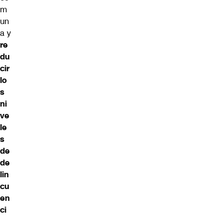
m
un
a y
re
du
cir
lo
s
ni
ve
le
s
de
de
lin
cu
en
ci