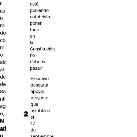
r
está
as
poniendo
octubrista,
u
poner
mi
todo
do
en
co
la
m
Constitución
o
no
alc
debería
pasar"
al
de
Ejecutivo
de
descarta
Sa
apoyar
proyecto
nti
que
ag
establece
o,
el
M
17
ari
de
o
septiembre