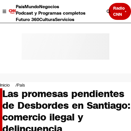
País
Mundo
Negocios
Radio
Podcast y Programas completos
CNN
Futuro 360
Cultura
Servicios
País
Mundo
Negocios
Inicio
País
Las promesas pendientes
Deportes
Programas completos
de Desbordes en Santiago:
Cultura
Servicios
comercio ilegal y
Bits
CNN Data
delincuencia
CNN tiempo