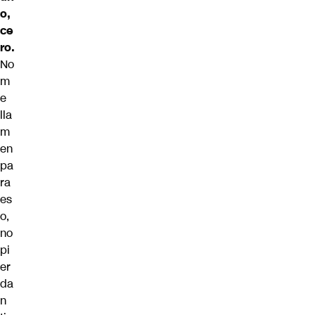
o,
ce
ro.
No
m
e
lla
m
en
pa
ra
es
o,
no
pi
er
da
n