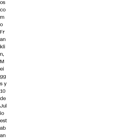
os
co
m
o
Fr
an
kli
n,
M
ei
gg
s y
10
de
Jul
io
est
ab
an