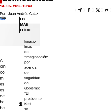
Futuro 360
14- 05- 2025 10:43
Opinión
Por
Juan Andrés Galaz
LO
MÁS
LEÍDO
Ignacio
Imas
de
"Imaginacción"
A
por
cin
agenda
co
de
m
seguridad
del
es
Gobierno:
es
"El
de
presidente
ha
Kast
be
se