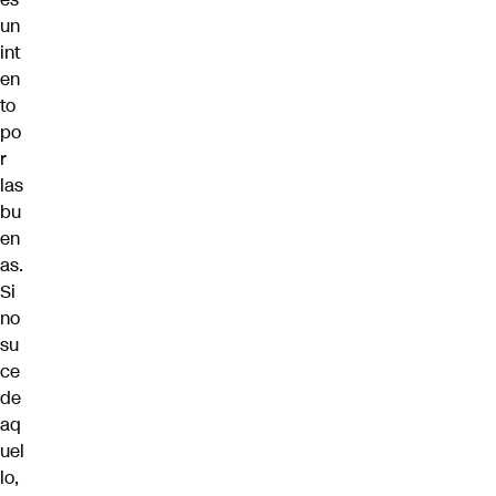
un
int
en
to
po
r
las
bu
en
as.
Si
no
su
ce
de
aq
uel
lo,