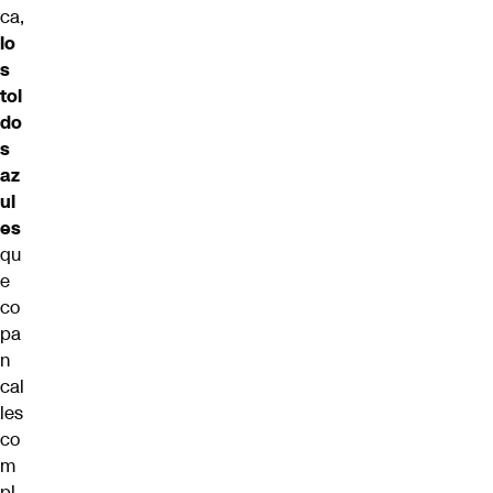
ca,
lo
s
tol
do
s
az
ul
es
qu
e
co
pa
n
cal
les
co
m
pl