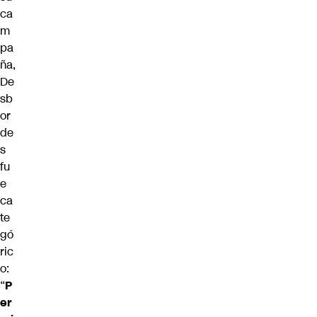
ca
m
pa
ña,
De
sb
or
de
s
fu
e
ca
te
gó
ric
o:
“
P
er