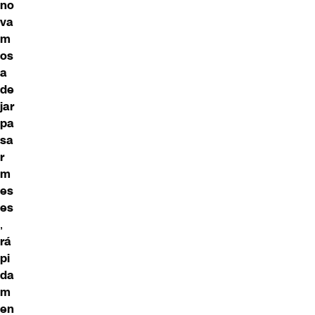
no
va
m
os
a
de
jar
pa
sa
r
m
es
es
,
rá
pi
da
m
en