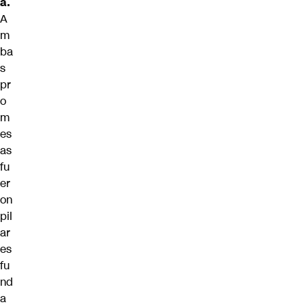
a.
A
m
ba
s
pr
o
m
es
as
fu
er
on
pil
ar
es
fu
nd
a