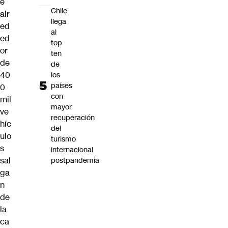
e
Chile
alr
llega
ed
al
ed
top
or
ten
de
de
40
los
países
0
con
mil
mayor
ve
recuperación
híc
del
ulo
turismo
s
internacional
sal
postpandemia
ga
n
de
la
ca