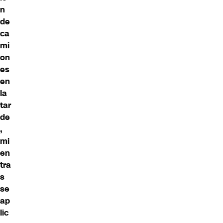
n
de
ca
mi
on
es
en
la
tar
de
,
mi
en
tra
s
se
ap
lic