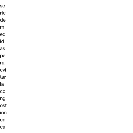
se
rie
de
m
ed
id
as
pa
ra
evi
tar
la
co
ng
est
ión
en
ca