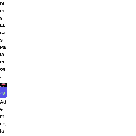
bli
ca
s,
Lu
ca
s
Pa
la
ci
os
.
Ad
e
m
ás,
la