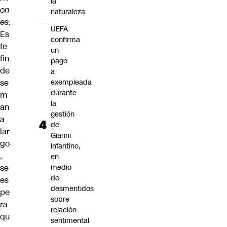
la
on
naturaleza
es.
UEFA
Es
confirma
te
un
fin
pago
de
a
se
exempleada
durante
m
la
an
gestión
a
de
lar
Gianni
go
Infantino,
,
en
se
medio
de
es
desmentidos
pe
sobre
ra
relación
qu
sentimental