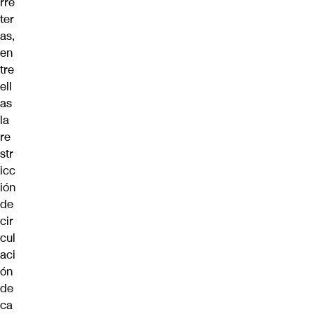
rre
ter
as,
en
tre
ell
as
la
re
str
icc
ión
de
cir
cul
aci
ón
de
ca