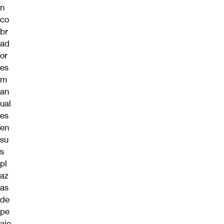
n
co
br
ad
or
es
m
an
ual
es
en
su
s
pl
az
as
de
pe
aje