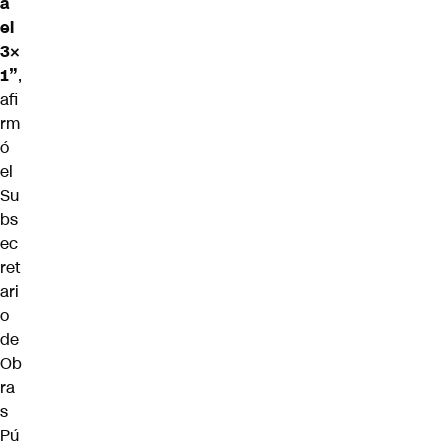
a
el
3×
1”
,
afi
rm
ó
el
Su
bs
ec
ret
ari
o
de
Ob
ra
s
Pú