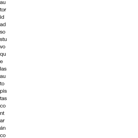
au
tor
id
ad
so
stu
vo
qu
e
las
au
to
pis
tas
co
nt
ar
án
co