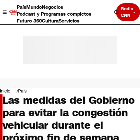
País
Mundo
Negocios
Radio
Podcast y Programas completos
CNN
Futuro 360
Cultura
Servicios
País
Mundo
Negocios
Inicio
País
Las medidas del Gobierno
Deportes
Programas completos
para evitar la congestión
Cultura
Servicios
vehicular durante el
Bits
CNN Data
próximo fin de semana
CNN tiempo