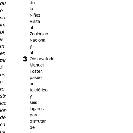
de
qu
la
e
Niñez:
se
Visita
im
al
pl
Zoológico
e
Nacional
m
y
al
en
Observatorio
tar
Manuel
á
Foster,
un
paseo
a
en
re
teleférico
str
y
seis
icc
lugares
ión
para
de
disfrutar
ca
de
mi