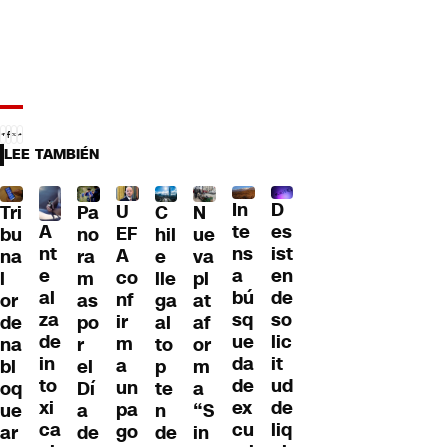
LEE TAMBIÉN
D
In
U
Tri
Pa
C
N
A
es
te
EF
bu
no
hil
ue
nt
ist
ns
A
na
ra
e
va
e
en
a
co
l
m
lle
pl
al
de
bú
nf
or
as
ga
at
za
so
sq
ir
de
po
al
af
de
lic
ue
m
na
r
to
or
in
it
da
a
bl
el
p
m
to
ud
de
un
oq
Dí
te
a
xi
de
ex
pa
ue
a
n
“S
ca
liq
cu
go
ar
de
de
in