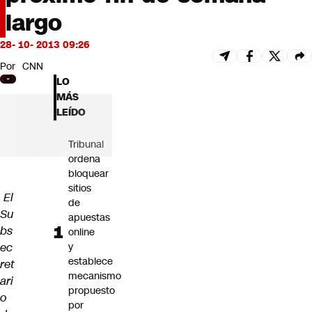
Futuro 360
largo
Opinión
28- 10- 2013 09:26
Por
CNN
LO
MÁS
LEÍDO
Tribunal
ordena
bloquear
sitios
El
de
Su
apuestas
bs
online
ec
y
establece
ret
mecanismo
ari
propuesto
o
por