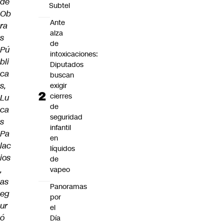
de
Subtel
Ob
Ante
ra
alza
s
de
Pú
intoxicaciones:
bli
Diputados
ca
buscan
s,
exigir
cierres
Lu
de
ca
seguridad
s
infantil
Pa
en
lac
líquidos
ios
de
,
vapeo
as
Panoramas
eg
por
ur
el
ó
Día