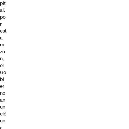
pit
al,
po
r
est
a
ra
zó
n,
el
Go
bi
er
no
an
un
ció
un
a