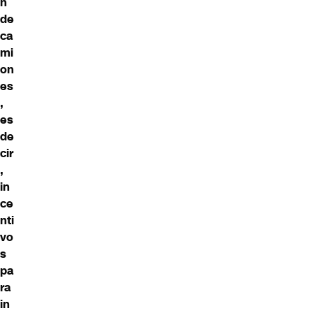
n
de
ca
mi
on
es
,
es
de
cir
,
in
ce
nti
vo
s
pa
ra
in