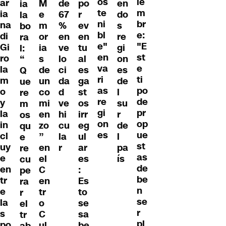
os
ie
ar
M
de
po
en
ia
te
m
ia
e
67
r
do
la
ni
br
na
m
%
ev
s
bo
bl
e:
di
or
en
en
re
ra
e"
"E
Gi
ia
ve
tu
gi
l:
en
st
ro
s
lo
al
on
“
va
e
la
de
ci
es
es
Q
ri
ti
m
un
da
ga
de
ue
as
po
o
co
d
st
l
re
re
de
y
mi
ve
os
su
m
gi
pr
la
en
hi
irr
r
os
on
op
in
zo
cu
eg
de
qu
es
ue
cl
”
la
ul
l
e
st
uy
en
r
ar
pa
re
as
e
el
es
ís
cu
de
en
C
:
pe
be
tr
en
Es
ra
n
e
tr
to
r
se
la
o
se
el
r
s
C
sa
tr
pl
po
ul
be