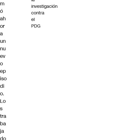
m
investigación
ó
contra
ah
el
or
PDG
a
un
nu
ev
o
ep
iso
di
o.
Lo
s
tra
ba
ja
do