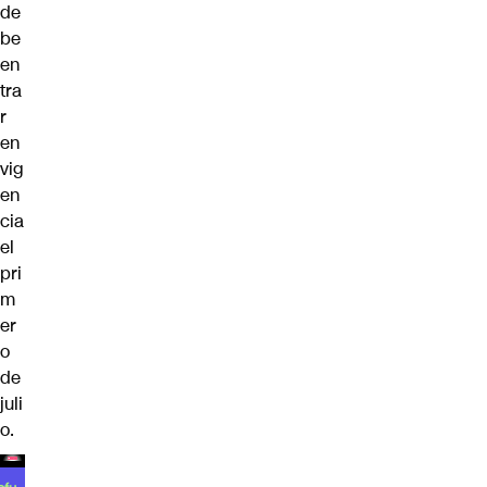
de
be
en
tra
r
en
vig
en
cia
el
pri
m
er
o
de
juli
o.