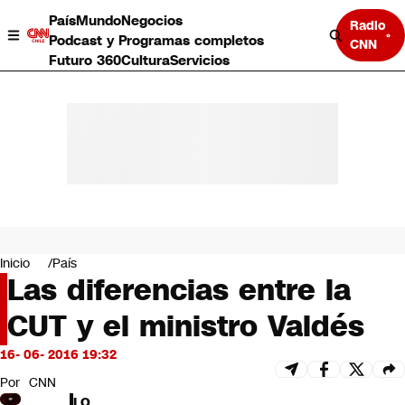
País
Mundo
Negocios
Radio
Podcast y Programas completos
CNN
Futuro 360
Cultura
Servicios
País
Mundo
Negocios
Inicio
País
Las diferencias entre la
Deportes
Programas completos
CUT y el ministro Valdés
Cultura
Servicios
16- 06- 2016 19:32
Bits
CNN Data
Por
CNN
CNN tiempo
LO