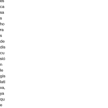
es
ca
sa
s
ho
ra
s
de
dis
cu
sió
n
le
gis
lati
va,
ya
qu
e