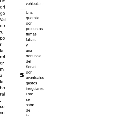
Ro
vehicular
dri
Una
go
querella
Val
por
dé
presuntas
s,
firmas
po
falsas
r
y
la
una
denuncia
ref
del
or
Servel
m
por
a
eventuales
la
gastos
bo
irregulares:
ral
Esto
se
,
sabe
se
de
su
la