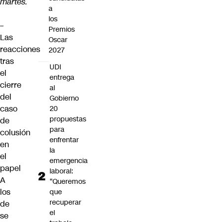
martes.
a
los
–
Premios
Las
Oscar
reacciones
2027
tras
UDI
el
entrega
cierre
al
del
Gobierno
caso
20
propuestas
de
para
colusión
enfrentar
en
la
el
emergencia
papel
laboral:
A
“Queremos
los
que
recuperar
de
el
se