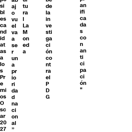
ab
an
si
tu
de
aj
ifi
bl
ra
la
o
ca
es
l
in
vu
da
ca
La
ve
el
s
nd
M
sti
va
co
id
on
ga
a
n
at
ed
ci
se
an
as
a
ón
r
ti
a
co
un
ci
lo
nt
a
pa
s
ra
pr
ci
Pr
el
io
ón
e
P
ri
"
mi
D
da
os
G
d
O
na
sc
ci
ar
on
20
al
27
”