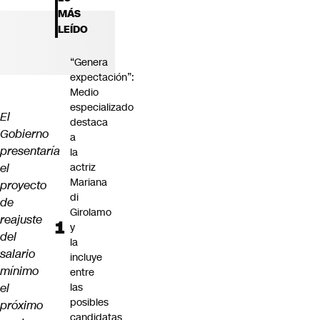
Futuro 360
MÁS
Opinión
LEÍDO
“Genera
expectación”:
Medio
especializado
El
destaca
Gobierno
a
presentaría
la
el
actriz
Mariana
proyecto
di
de
Girolamo
reajuste
y
del
la
salario
incluye
mínimo
entre
el
las
posibles
próximo
candidatas