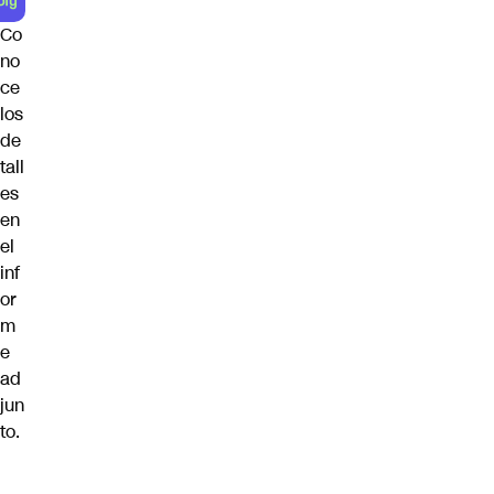
Co
no
ce
los
de
tall
es
en
el
inf
or
m
e
ad
jun
to.