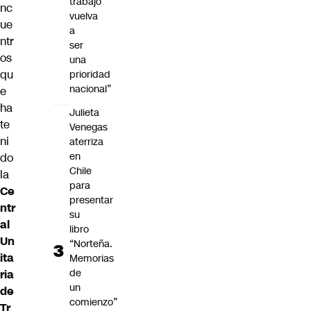
trabajo
nc
vuelva
ue
a
ntr
ser
os
una
qu
prioridad
nacional”
e
ha
Julieta
te
Venegas
ni
aterriza
en
do
Chile
la
para
Ce
presentar
ntr
su
al
libro
Un
“Norteña.
ita
Memorias
de
ria
un
de
comienzo”
Tr