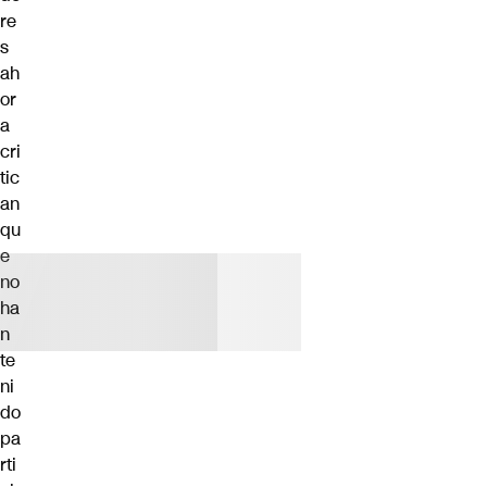
re
s
ah
or
a
cri
tic
an
qu
e
no
ha
n
te
ni
do
pa
rti