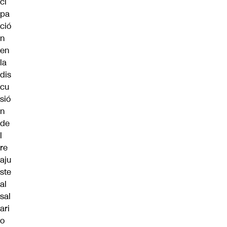
ci
pa
ció
n
en
la
dis
cu
sió
n
de
l
re
aju
ste
al
sal
ari
o