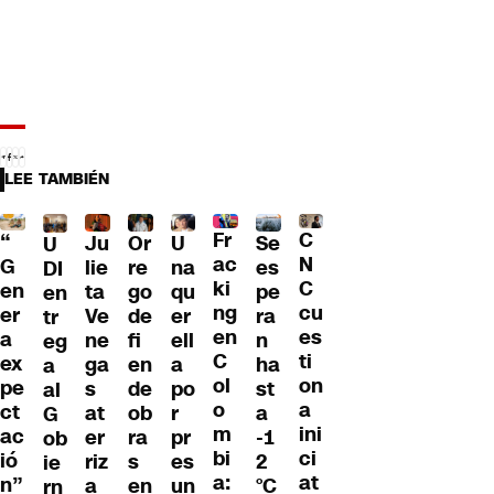
LEE TAMBIÉN
Fr
C
“
Ju
Or
U
Se
U
ac
N
G
lie
re
na
es
DI
ki
C
en
ta
go
qu
pe
en
ng
cu
er
Ve
de
er
ra
tr
en
es
a
ne
fi
ell
n
eg
C
ti
ex
ga
en
a
ha
a
ol
on
pe
s
de
po
st
al
o
a
ct
at
ob
r
a
G
m
ini
ac
er
ra
pr
-1
ob
bi
ci
ió
riz
s
es
2
ie
a:
at
n”
a
en
un
°C
rn