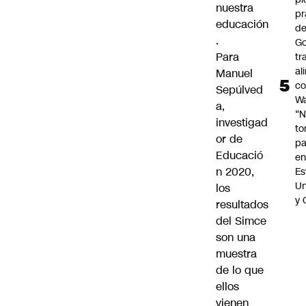
nuestra
p
educación
de
.
Go
Para
tr
al
Manuel
c
Sepúlved
Wa
a,
“
investigad
t
or de
pa
Educació
en
n 2020,
Es
Un
los
y 
resultados
del Simce
son una
muestra
de lo que
ellos
vienen