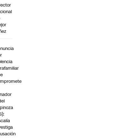
rector
cional
e
jor
ñez
a
nuncia
r
olencia
trafamiliar
ue
ompromete
nador
del
pinoza
S):
scalía
vestiga
usación