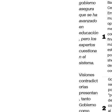
gobierno
Ba
Ce
asegura
Em
que se ha
mu
avanzado
op
en
me
educación
co
, pero los
fi
expertos
m
es
cuestiona
po
n el
sh
sistema.
de
co
Visiones
Go
contradict
r
orias
po
presentan
“p
, tanto
d
Gobierno
co
como
al