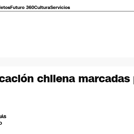
letos
Futuro 360
Cultura
Servicios
ucación chilena marcadas p
MÁS
O