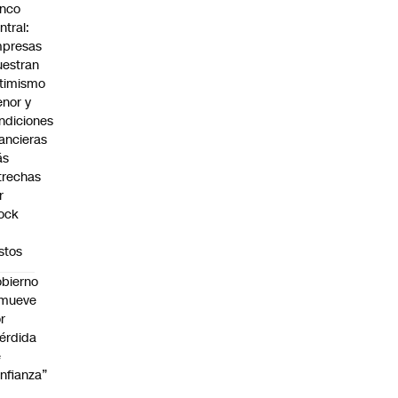
nco
ntral:
presas
estran
timismo
nor y
ndiciones
nancieras
ás
trechas
r
ock
stos
bierno
emueve
r
érdida
e
nfianza”