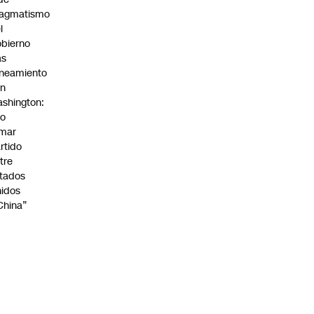
ragmatismo
l
bierno
as
ineamiento
on
shington:
No
omar
rtido
tre
tados
idos
China”