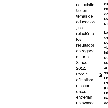
di
especialis
na
tas en
d
temas de
Me
educación
Ni
, en
L
relación a
de
los
po
resultados
vi
entregado
in
s por el
q
Simce
c
al
2012.
se
Para el
Fi
oficialism
Es
o estos
(P
datos
Fi
entregan
in
un avance
ac