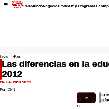
País
Mundo
Negocios
Podcast y Programas comp
País
Mundo
Inicio
País
Negocios
Las diferencias en la ed
Deportes
2012
Programas completos
Cultura
Servicios
26- 04- 2013 18:21
Bits
Por
CNN
CNN Data
LO 
CNN tiempo
LEÍD
Futuro 360
El
Opinión