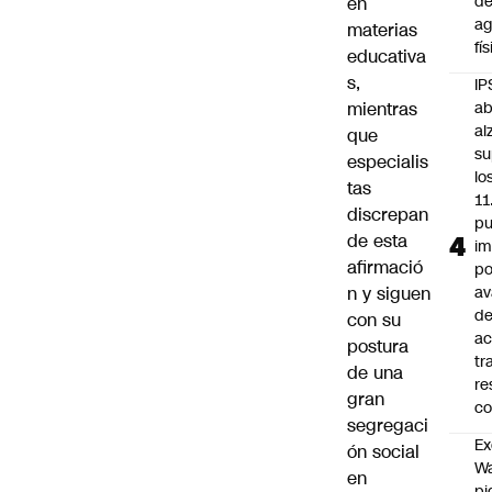
d
en
ag
materias
fí
educativa
s,
IP
mientras
ab
al
que
su
especialis
lo
tas
11
discrepan
pu
de esta
im
afirmació
po
n y siguen
a
d
con su
ac
postura
tr
de una
re
gran
co
segregaci
Ex
ón social
Wa
en
pi