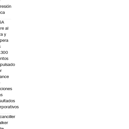
e
resión
sica
SA
re al
za y
pera
s
.300
ntos
pulsado
r
vance
e
ciones
as
sultados
rporativos
canciller
lker
de