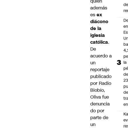
quien
d
además
re
es
ex
D
diácono
e
de la
Es
iglesia
Un
católica
.
ba
De
4,
acuerdo a
pe
un
la
pé
reportaje
d
publicado
2
por
Radio
pu
Biobío
,
d
Oliva fue
tr
denuncia
en
do por
Ka
parte de
ev
un
re