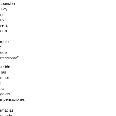
spensión
 Ley
rin,
ro
re la
erta
mbios:
e
uede
rfeccionar”
lusión
 las
rmacias:
S
icia
go de
ompensaciones
e
rmacias
humada