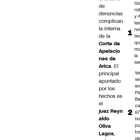
Go
de
ro
denuncias
y A
complican
la
la interna
no
de la
te
qu
Corte de
ma
Apelacio
la
nes de
se
Arica
. El
Ve
principal
ve
apuntado
e
por los
Pl
hechos es
B
el
ca
juez Reyn
6
aldo
ho
pu
Oliva
tr
Lagos
,
ob