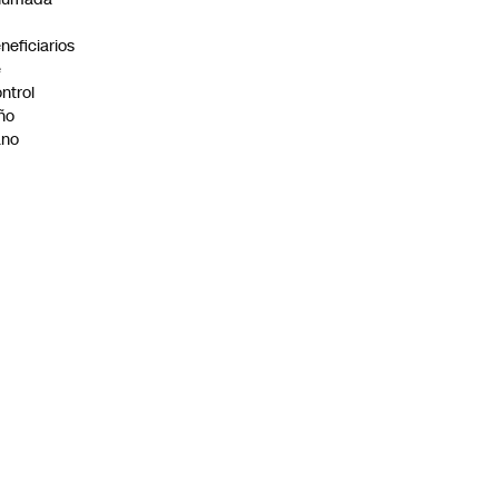
neficiarios
e
ntrol
ño
ano