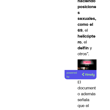
haciendo
posicione
s
sexuales,
como el
69
, el
helicópte
ro
, el
delfín
y
otros”.
Lea el
powered
artículo
by
El
document
o además
señala
que el