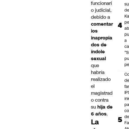
funcionari
su
o judicial,
de
Ka
debido a
pe
comentar
ab
ios
pu
inapropia
a
dos de
ca
índole
“S
sexual
p
pe
que
habría
Co
realizado
de
el
fa
IP
magistrad
in
o contra
pa
su
hija de
c
6 años
.
d
La
Fa
A