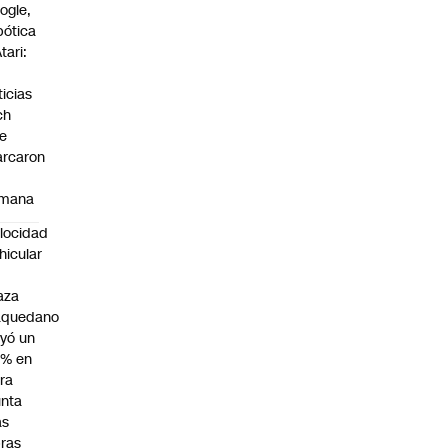
ogle,
bótica
tari:
s
ticias
ch
e
rcaron
mana
locidad
hicular
n
aza
aquedano
yó un
7% en
ra
nta
as
ras