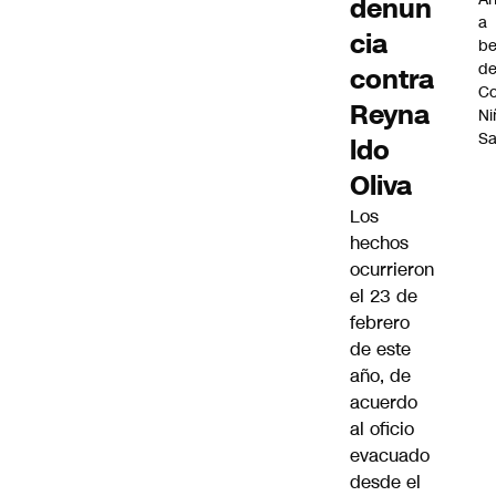
denun
a
cia
be
d
contra
Co
Reyna
Ni
S
ldo
Oliva
Los
hechos
ocurrieron
el 23 de
febrero
de este
año, de
acuerdo
al oficio
evacuado
desde el