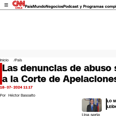
País
Mundo
Negocios
Podcast y Programas comp
País
Mundo
Inicio
País
Negocios
Las denuncias de abuso 
Deportes
a la Corte de Apelacione
Programas completos
Cultura
Servicios
18- 07- 2024 11:17
Bits
Por
Héctor Basoalto
CNN Data
LO 
CNN tiempo
LEÍD
Futuro 360
Una serie
Opinión