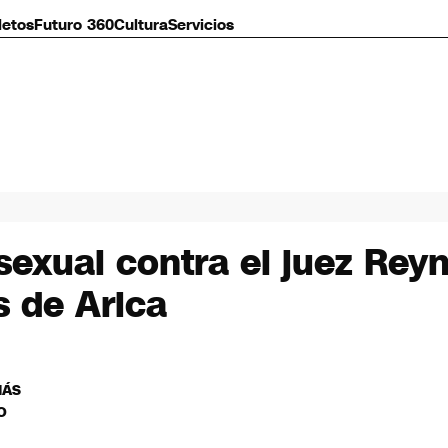
letos
Futuro 360
Cultura
Servicios
sexual contra el juez Rey
s de Arica
MÁS
O