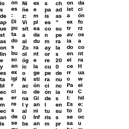
on
da
on
ex
io
Ni
s
ch
es
ci
ist
e
s
ñe
pa
ad
:
ón
a
m
de
z:
ís
as
Di
fo
ex
pl
ap
Vi
es
”
pu
rz
tr
ea
ue
sit
co
su
ta
os
av
da
st
a
n
pe
do
a
ia
du
as
al
m
ra
s
co
do
ra
on
Zo
ay
la
bu
nt
en
nt
lin
ol
or
s
sc
ra
el
e
e
óg
re
20
an
H
ce
la
y
ic
cu
0
ex
ua
rr
ge
es
o
pe
de
igi
w
o
sti
ta
N
ra
nu
r
ei
Pa
ón
bl
ac
ci
nc
ci
C
nu
de
ec
io
ón
ia
er
hil
l:
Gi
e
na
de
s
re
e:
Es
an
m
l y
l
en
s
D
to
ni
ec
al
tu
su
de
oc
se
Inf
an
O
ris
s
se
u
sa
an
is
bs
m
pr