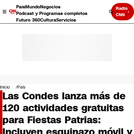
País
Mundo
Negocios
Radio
Podcast y Programas completos
CNN
Futuro 360
Cultura
Servicios
País
Mundo
Negocios
Inicio
País
Las Condes lanza más de
Deportes
Programas completos
120 actividades gratuitas
Cultura
Servicios
para Fiestas Patrias:
Bits
CNN Data
Incluyen esquinazo móvil y
CNN tiempo