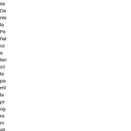
sa
Da
nie
la
Pe
ñal
oz
a
lan
zó
la
pa
rril
la
pr
og
ra
m
áti