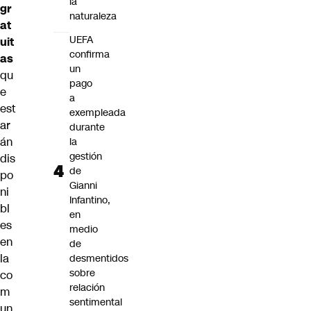
la
gr
naturaleza
at
UEFA
uit
confirma
as
un
qu
pago
e
a
est
exempleada
ar
durante
án
la
gestión
dis
de
po
Gianni
ni
Infantino,
bl
en
es
medio
en
de
la
desmentidos
sobre
co
relación
m
sentimental
un