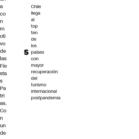
a
Chile
llega
co
al
n
top
m
ten
oti
de
vo
los
de
países
las
con
mayor
Fie
recuperación
sta
del
s
turismo
Pa
internacional
tri
postpandemia
as
.
Co
n
un
de