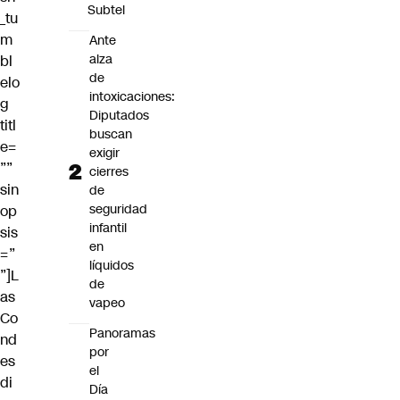
Subtel
_tu
m
Ante
alza
bl
de
elo
intoxicaciones:
g
Diputados
titl
buscan
e=
exigir
””
cierres
sin
de
seguridad
op
infantil
sis
en
=”
líquidos
”]
L
de
as
vapeo
Co
Panoramas
nd
por
es
el
di
Día