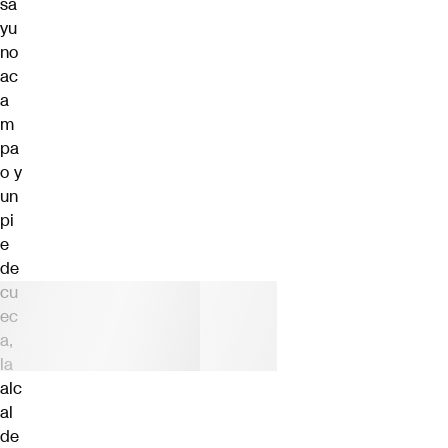
sa
yu
no
ac
a
m
pa
o y
un
pi
e
de
cu
ec
a,
la
alc
al
de