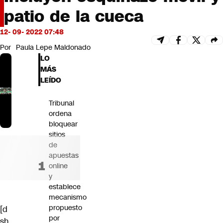
Futuro 360
patio de la cueca
Opinión
12- 09- 2022 07:48
Por
Paula Lepe Maldonado
LO
MÁS
LEÍDO
Tribunal
ordena
bloquear
sitios
de
apuestas
online
y
establece
mecanismo
propuesto
[d
por
sh