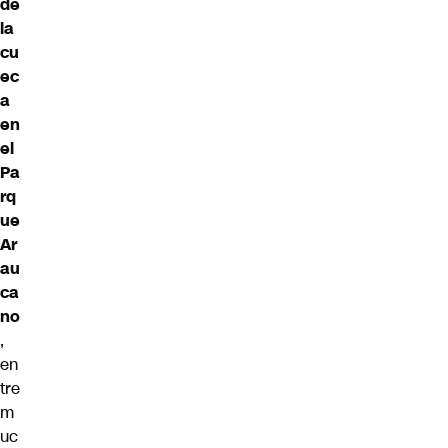
de
la
cu
ec
a
en
el
Pa
rq
ue
Ar
au
ca
no
,
en
tre
m
uc