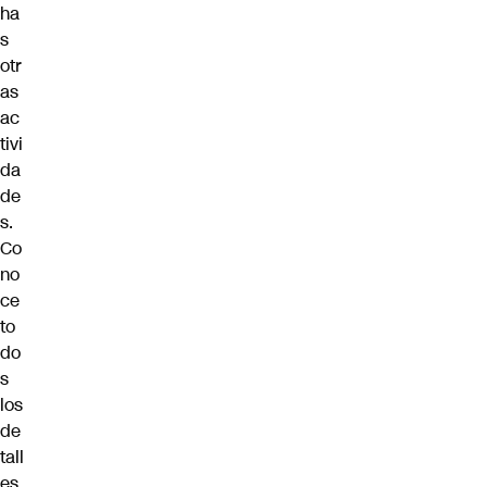
ha
s
otr
as
ac
tivi
da
de
s.
Co
no
ce
to
do
s
los
de
tall
es