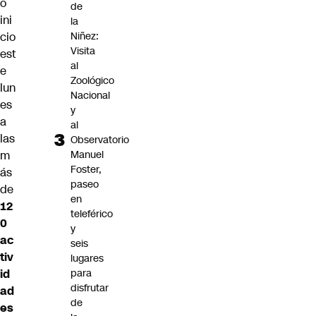
o
de
ini
la
cio
Niñez:
Visita
est
al
e
Zoológico
lun
Nacional
es
y
a
al
las
Observatorio
m
Manuel
Foster,
ás
paseo
de
en
12
teleférico
0
y
ac
seis
tiv
lugares
id
para
disfrutar
ad
de
es