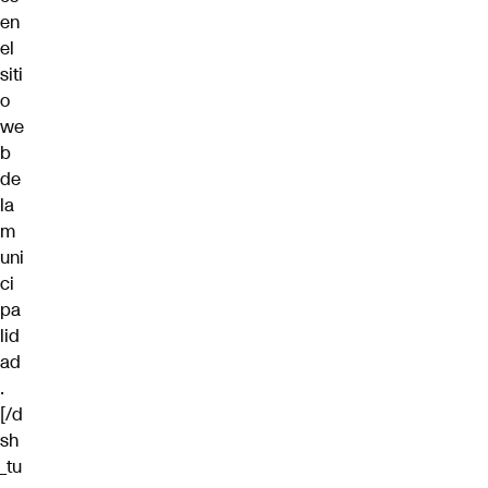
en
el
siti
o
we
b
de
la
m
uni
ci
pa
lid
ad
.
[/d
sh
_tu