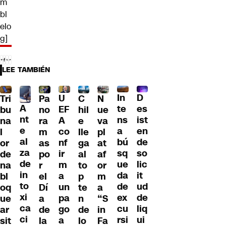
m
bl
elo
g]
LEE TAMBIÉN
D
In
U
Tri
Pa
C
N
A
es
te
EF
bu
no
hil
ue
nt
ist
ns
A
na
ra
e
va
e
en
a
co
l
m
lle
pl
al
de
bú
nf
or
as
ga
at
za
so
sq
ir
de
po
al
af
de
lic
ue
m
na
r
to
or
in
it
da
a
bl
el
p
m
to
ud
de
un
oq
Dí
te
a
xi
de
ex
pa
ue
a
n
“S
ca
liq
cu
go
ar
de
de
in
ci
ui
rsi
a
sit
la
lo
Fa