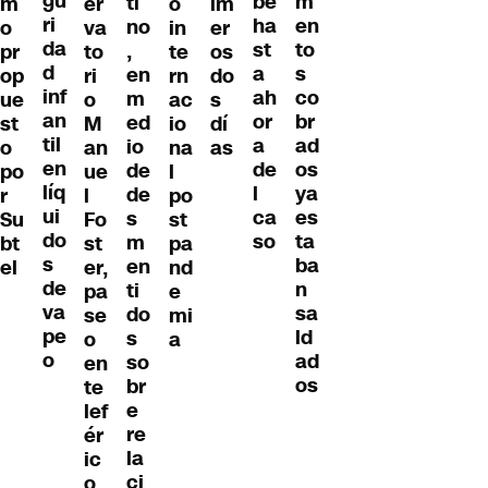
gu
m
be
ti
m
er
o
im
ri
en
ha
no
o
va
in
er
da
to
st
,
pr
to
te
os
d
s
a
en
op
ri
rn
do
inf
co
ah
m
ue
o
ac
s
an
br
or
ed
st
M
io
dí
til
ad
a
io
o
an
na
as
en
os
de
de
po
ue
l
líq
ya
l
de
r
l
po
ui
es
ca
s
Su
Fo
st
do
ta
so
m
bt
st
pa
s
ba
en
el
er,
nd
de
n
ti
pa
e
va
sa
do
se
mi
pe
ld
s
o
a
o
ad
so
en
os
br
te
e
lef
re
ér
la
ic
ci
o