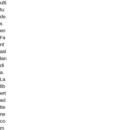
ulti
tu
de
s
en
Fa
nt
asi
lan
di
a.
La
lib
ert
ad
tie
ne
co
m