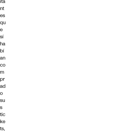
ita
nt
es
qu
e
sí
ha
bí
an
co
m
pr
ad
o
su
s
tic
ke
ts,