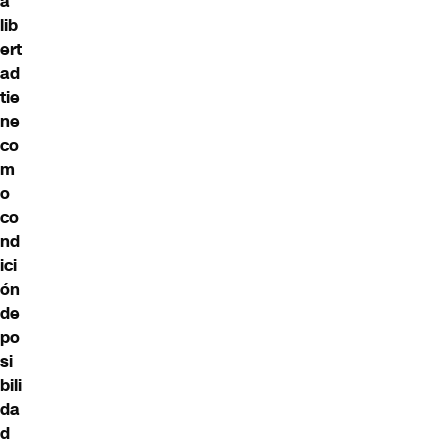
a
lib
ert
ad
tie
ne
co
m
o
co
nd
ici
ón
de
po
si
bili
da
d