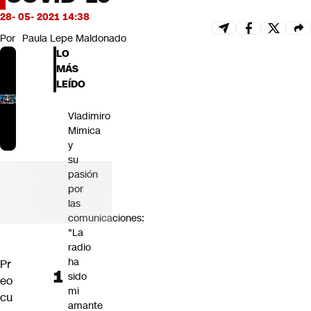
Futuro 360
28- 05- 2021 14:38
Opinión
Por
Paula Lepe Maldonado
LO
MÁS
LEÍDO
Vladimiro
Mimica
y
su
pasión
por
las
comunicaciones:
"La
radio
ha
Pr
sido
eo
mi
cu
amante