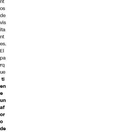
nt
os
de
vis
ita
nt
es.
El
pa
rq
ue
ti
en
e
un
af
or
o
de