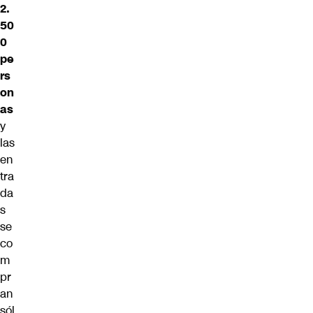
2.
50
0
pe
rs
on
as
y
las
en
tra
da
s
se
co
m
pr
an
sól