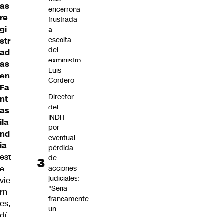
as
encerrona
re
frustrada
gi
a
escolta
str
del
ad
exministro
as
Luis
en
Cordero
Fa
Director
nt
del
as
INDH
ila
por
nd
eventual
ia
pérdida
est
de
e
acciones
judiciales:
vie
"Sería
rn
francamente
es,
un
dí