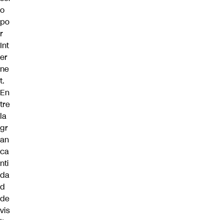
o
po
r
Int
er
ne
t.
En
tre
la
gr
an
ca
nti
da
d
de
vis