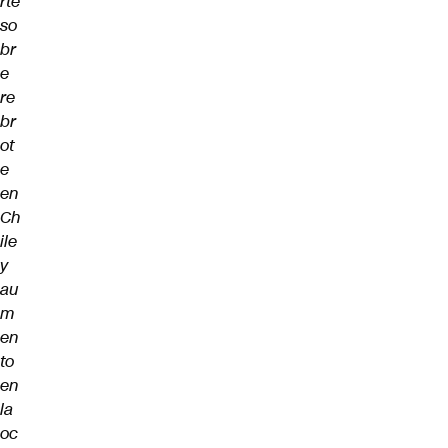
rte
so
br
e
re
br
ot
e
en
Ch
ile
y
au
m
en
to
en
la
oc