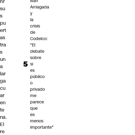
Iván
rir
Arriagada
su
y
s
la
pu
crisis
ert
de
as
Codelco:
tra
"El
debate
s
sobre
un
si
a
es
lar
público
ga
o
cu
privado
ar
me
parece
en
que
te
es
na.
menos
El
importante"
re