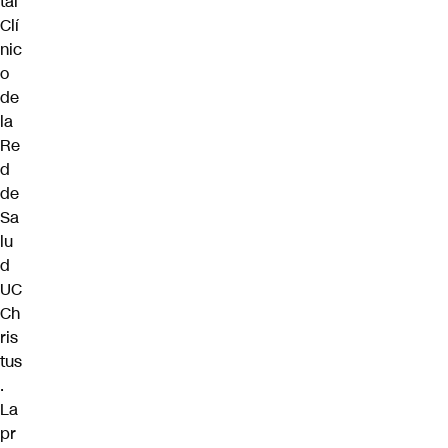
tal
Clí
nic
o
de
la
Re
d
de
Sa
lu
d
UC
Ch
ris
tus
.
La
pr