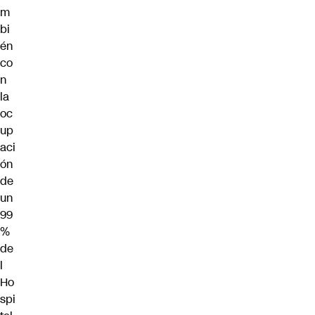
m
bi
én
co
n
la
oc
up
aci
ón
de
un
99
%
de
l
Ho
spi