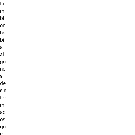
ta
m
bi
én
ha
bí
a
al
gu
no
s
de
sin
for
m
ad
os
qu
e