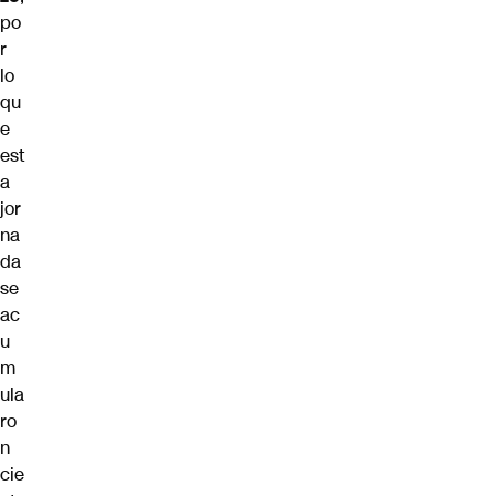
po
r
lo
qu
e
est
a
jor
na
da
se
ac
u
m
ula
ro
n
cie