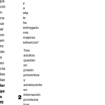
pa
y
ció
a
n
ella
ca
le
he
us
entregado
ar
mis
on
mejores
en
esfuerzos"
re
Tres
de
adultos
s
quedan
so
en
cia
prisión
les
preventiva
las
y
adolescente
lar
en
ga
internación
s
provisoria
fil
tras