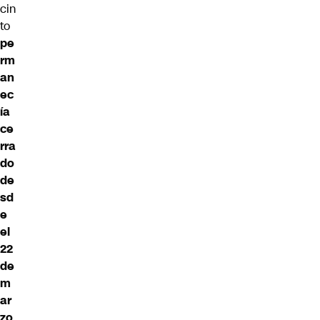
cin
to
pe
rm
an
ec
ía
ce
rra
do
de
sd
e
el
22
de
m
ar
zo
,