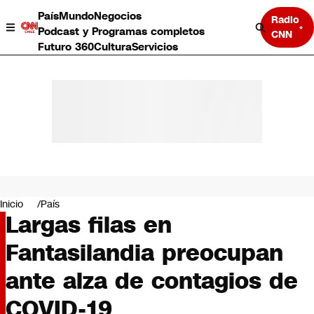
País
Mundo
Negocios
Radio
Podcast y Programas completos
CNN
Futuro 360
Cultura
Servicios
País
Mundo
Negocios
Inicio
País
Largas filas en
Deportes
Programas completos
Fantasilandia preocupan
Cultura
Servicios
ante alza de contagios de
Bits
CNN Data
COVID-19
CNN tiempo