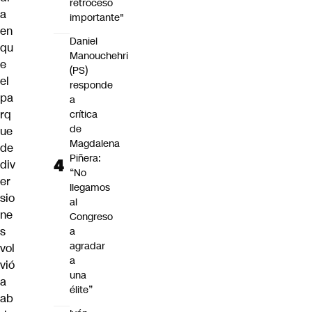
retroceso
a
importante"
en
Daniel
qu
Manouchehri
e
(PS)
el
responde
pa
a
rq
crítica
de
ue
Magdalena
de
Piñera:
div
“No
er
llegamos
sio
al
ne
Congreso
s
a
agradar
vol
a
vió
una
a
élite”
ab