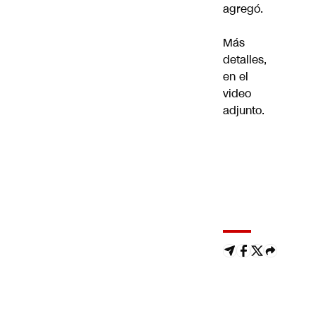
agregó.
Más
detalles,
en el
video
adjunto.