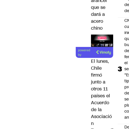
arancel
de
que se
de
dará a
C
acero
cu
chino
in
q
b
Lea el
de
powered
artículo
by
fe
El lunes,
el
Chile
se
firmó
"E
ti
junto a
pr
otros 11
d
países el
se
Acuerdo
pl
de la
c
Asociació
an
n
De