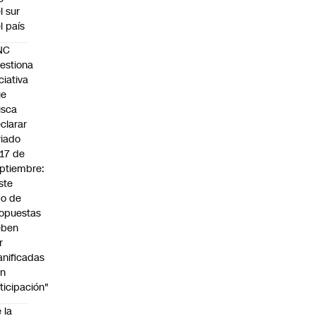
l sur
l país
NC
estiona
iciativa
ue
usca
clarar
riado
 17 de
ptiembre:
ste
po de
opuestas
eben
r
anificadas
on
ticipación"
 la