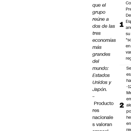
Co
que el
Pr
grupo
De
reúne a
Es
dos de las
an
tres
su
economías
"s
en
más
va
grandes
re
del
mundo:
S
es
Estados
ha
Unidos y
-1
Japón.
Me
–
em
Producto
al
res
po
nacionale
he
en
s valoran
re