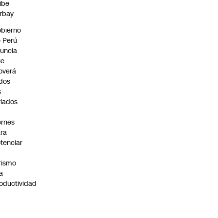
ibe
rbay
bierno
 Perú
uncia
ue
overá
dos
s
riados
ernes
ra
tenciar
rismo
la
oductividad