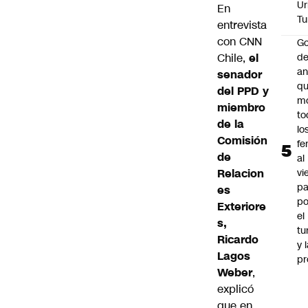
Ur
En
Tu
entrevista
con CNN
Go
de
Chile,
el
an
senador
q
del PPD y
m
miembro
to
de la
lo
Comisión
fe
de
al
vi
Relacion
pa
es
po
Exteriore
el
s,
tu
Ricardo
y 
Lagos
pr
Weber
,
explicó
que en