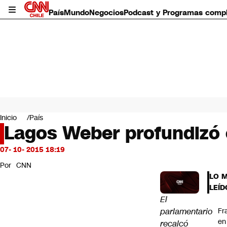
País
Mundo
Negocios
Podcast y Programas comp
País
Mundo
Inicio
País
Negocios
Lagos Weber profundizó e
Deportes
Programas completos
07- 10- 2015 18:19
Cultura
Por
CNN
Servicios
LO 
Bits
LEÍD
CNN Data
El
CNN tiempo
parlamentario
Fr
Futuro 360
en
recalcó
Opinión