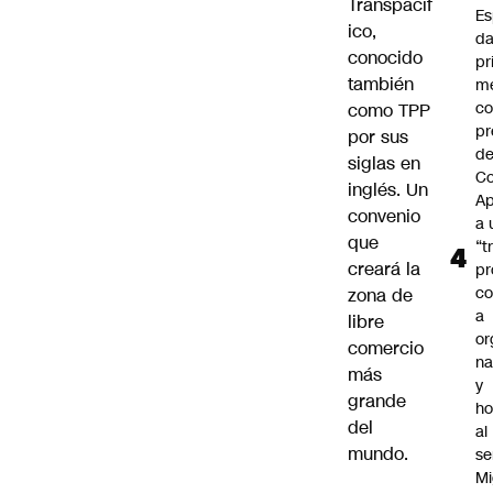
Transpacíf
Es
ico,
da
conocido
pr
también
m
c
como TPP
pr
por sus
d
siglas en
Co
inglés. Un
A
convenio
a 
que
“t
creará la
pr
c
zona de
a
libre
or
comercio
na
más
y
grande
h
del
al
mundo.
se
Mi