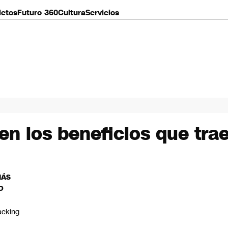
letos
Futuro 360
Cultura
Servicios
n los beneficios que trae
MÁS
O
acking