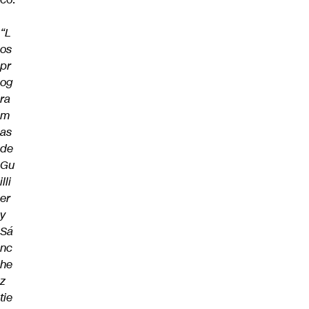
“L
os
pr
og
ra
m
as
de
Gu
illi
er
y
Sá
nc
he
z
tie