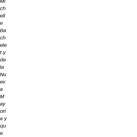
Mi
ch
ell
e
Ba
ch
ele
t y
de
la
Nu
ev
a
M
ay
orí
a y
qu
e