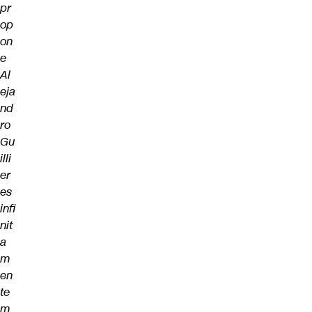
pr
op
on
e
Al
eja
nd
ro
Gu
illi
er
es
infi
nit
a
m
en
te
m