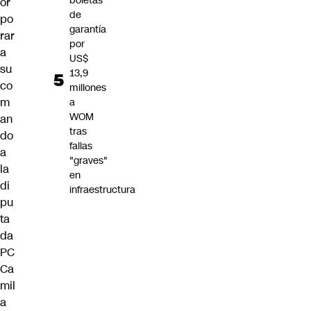
boletas
or
de
po
garantía
rar
por
a
US$
su
13,9
co
millones
m
a
WOM
an
tras
do
fallas
a
"graves"
la
en
di
infraestructura
pu
ta
da
PC
Ca
mil
a