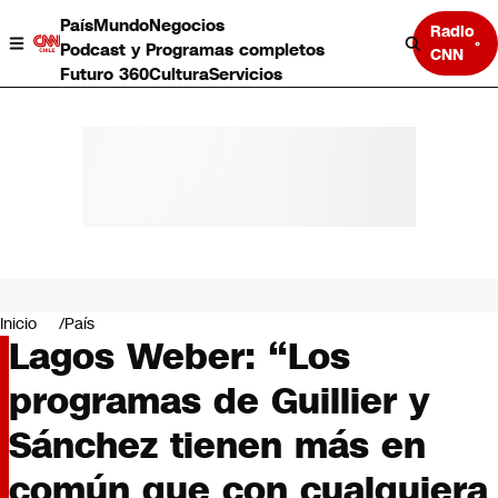
País
Mundo
Negocios
Radio
Podcast y Programas completos
CNN
Futuro 360
Cultura
Servicios
País
Mundo
Negocios
Inicio
País
Lagos Weber: “Los
Deportes
Programas completos
programas de Guillier y
Cultura
Servicios
Sánchez tienen más en
Bits
CNN Data
común que con cualquiera
CNN tiempo