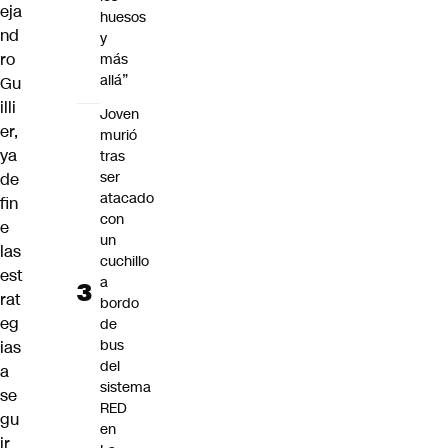
eja
huesos
nd
y
ro
más
allá”
Gu
illi
Joven
er,
murió
ya
tras
ser
de
atacado
fin
con
e
un
las
cuchillo
est
a
rat
bordo
eg
de
bus
ias
del
a
sistema
se
RED
gu
en
ir