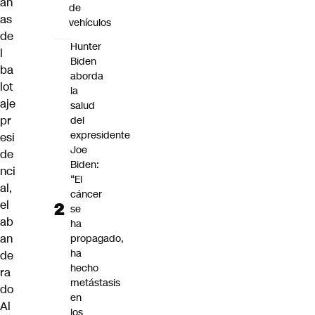
an
de
as
vehículos
de
Hunter
l
Biden
ba
aborda
lot
la
aje
salud
pr
del
expresidente
esi
Joe
de
Biden:
nci
“El
al,
cáncer
el
se
ab
ha
an
propagado,
ha
de
hecho
ra
metástasis
do
en
Al
los