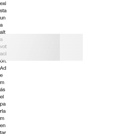
exi
sta
un
a
alt
a
vot
aci
ón.
Ad
e
m
ás
el
pa
rla
m
en
tar