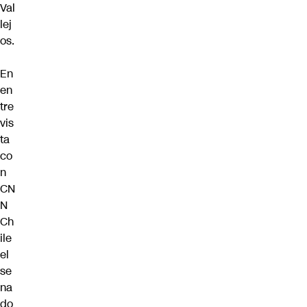
Val
lej
os.
En
en
tre
vis
ta
co
n
CN
N
Ch
ile
el
se
na
do