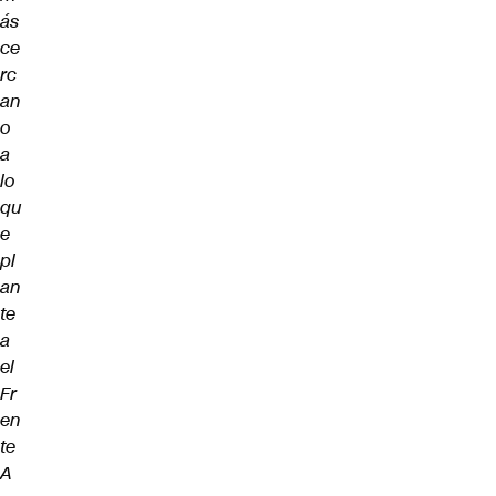
ás
ce
rc
an
o
a
lo
qu
e
pl
an
te
a
el
Fr
en
te
A