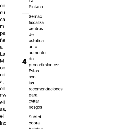
La
en
Pintana
su
Sernac
ca
fiscaliza
m
centros
pa
de
ña
estética
a
ante
aumento
La
de
M
procedimientos:
on
Estas
ed
son
a,
las
en
recomendaciones
tre
para
evitar
ell
riesgos
as,
el
Subtel
inc
cobra