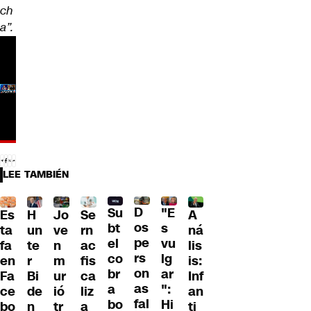
ch
a”.
LEE TAMBIÉN
D
Su
"E
H
Jo
Se
A
Es
os
bt
s
un
ve
rn
ná
ta
pe
el
vu
te
n
ac
lis
fa
rs
co
lg
r
m
fis
is:
en
on
br
ar
Bi
ur
ca
Inf
Fa
as
a
":
de
ió
liz
an
ce
fal
bo
Hi
n
tr
a
ti
bo