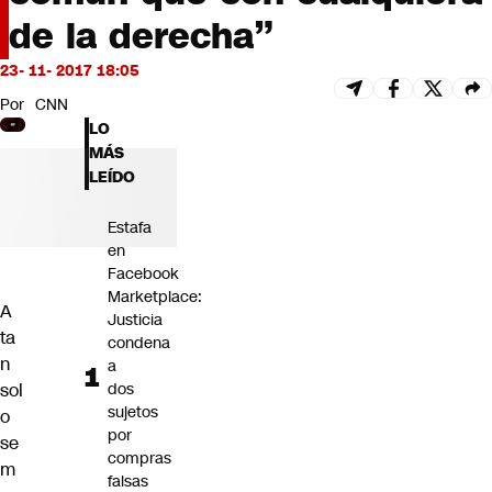
Futuro 360
de la derecha”
Opinión
23- 11- 2017 18:05
Por
CNN
LO
MÁS
LEÍDO
Estafa
en
Facebook
Marketplace:
A
Justicia
ta
condena
n
a
sol
dos
sujetos
o
por
se
compras
m
falsas