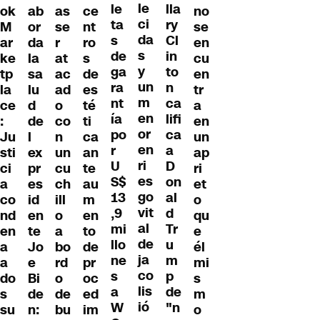
le
le
lla
ab
as
ce
no
ok
ci
ta
ry
or
se
nt
se
M
da
s
Cl
da
r
ro
en
ar
s
de
in
la
at
s
cu
ke
y
ga
to
sa
ac
de
en
tp
un
ra
n
lu
ad
es
tr
la
m
nt
ca
d
o
té
a
ce
en
ía
lifi
de
co
ti
en
:
or
po
ca
l
n
ca
un
Ju
en
r
a
ex
un
an
ap
sti
ri
U
D
pr
cu
te
ri
ci
es
S$
on
es
ch
au
et
a
go
13
al
id
ill
m
o
co
vit
,9
d
en
o
en
qu
nd
al
mi
Tr
te
a
to
e
en
de
llo
u
Jo
bo
de
él
a
ja
ne
m
e
rd
pr
mi
a
co
s
p
Bi
o
oc
s
do
lis
a
de
de
de
ed
m
s
ió
W
"n
n:
bu
im
o
su