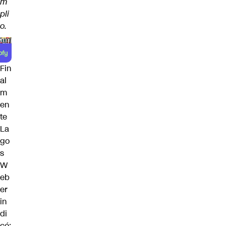
m
pli
o.
Fin
al
m
en
te
La
go
s
W
eb
er
in
di
có: