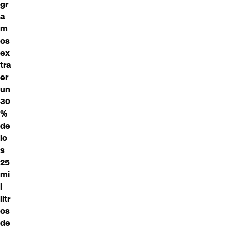
gr
a
m
os
ex
tra
er
un
30
%
de
lo
s
25
mi
l
litr
os
de