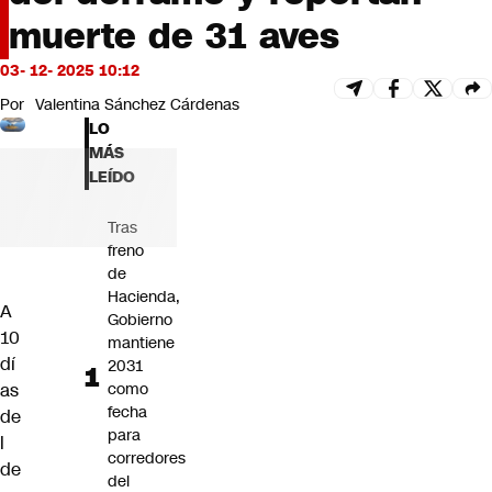
Futuro 360
muerte de 31 aves
Opinión
03- 12- 2025 10:12
Por
Valentina Sánchez Cárdenas
LO
MÁS
LEÍDO
Tras
freno
de
Hacienda,
A
Gobierno
10
mantiene
dí
2031
as
como
fecha
de
para
l
corredores
de
del