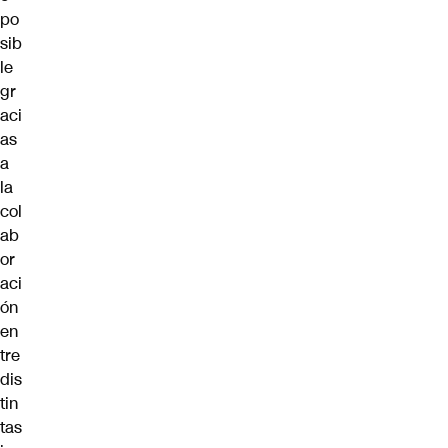
po
sib
le
gr
aci
as
a
la
col
ab
or
aci
ón
en
tre
dis
tin
tas