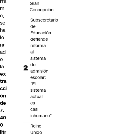
rra
Gran
m
Concepción
e,
Subsecretario
se
de
ha
Educación
lo
defiende
gr
reforma
ad
al
sistema
o
de
la
admisión
ex
escolar:
tra
“El
cci
sistema
ón
actual
de
es
casi
7.
inhumano”
40
0
Reino
litr
Unido