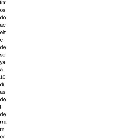
litr
os
de
ac
eit
e
de
so
ya
a
10
dí
as
de
l
de
rra
m
e/