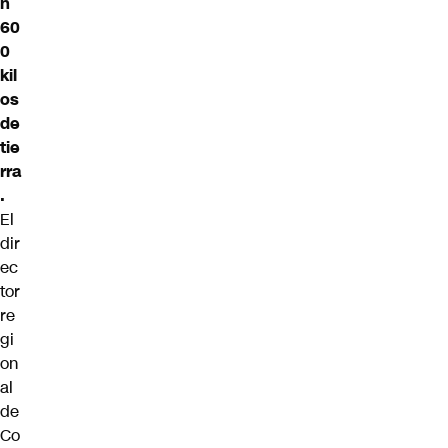
n
60
0
kil
os
de
tie
rra
.
El
dir
ec
tor
re
gi
on
al
de
Co