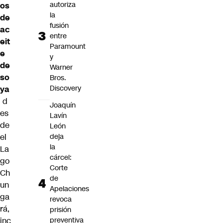
autoriza
os
la
de
fusión
ac
entre
eit
Paramount
e
y
de
Warner
so
Bros.
Discovery
ya
d
Joaquín
es
Lavín
de
León
el
deja
la
La
cárcel:
go
Corte
Ch
de
un
Apelaciones
ga
revoca
rá,
prisión
inc
preventiva