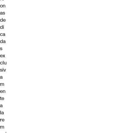
on
as
de
di
ca
da
s
ex
clu
siv
a
m
en
te
a
la
re
m