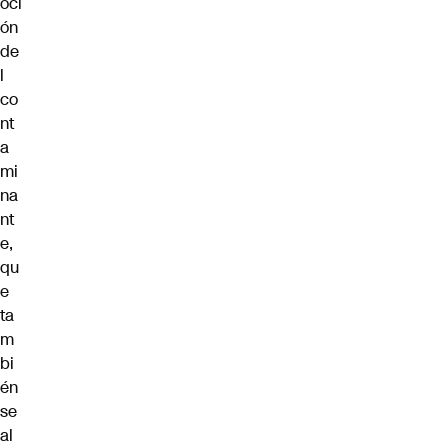
oci
ón
de
l
co
nt
a
mi
na
nt
e,
qu
e
ta
m
bi
én
se
al