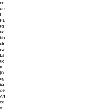
or
de
l
Pa
rq
ue
Na
cio
nal
La
uc
a
(R
eg
ión
de
Ari
ca
y