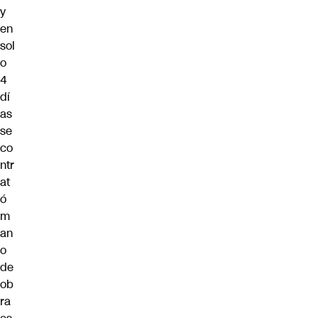
y
en
sol
o
4
dí
as
se
co
ntr
at
ó
m
an
o
de
ob
ra