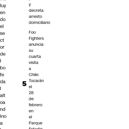
y
luy
decreta
en
arresto
do
domiciliario
el
Foo
se
Fighters
ct
anuncia
or
su
de
cuarta
l
visita
bo
a
fe
Chile:
Tocarán
da
el
l
28
alt
de
oa
febrero
nd
en
ino
el
a
Parque