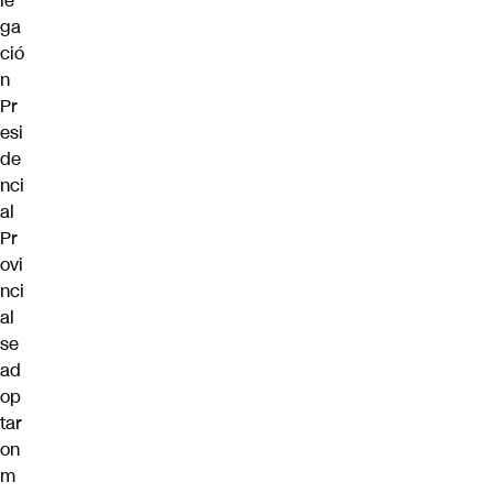
le
ga
ció
n
Pr
esi
de
nci
al
Pr
ovi
nci
al
se
ad
op
tar
on
m