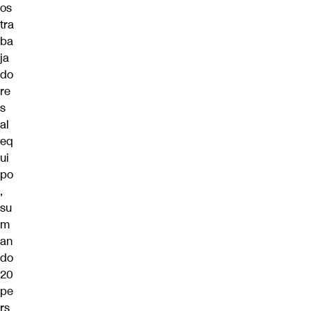
os
tra
ba
ja
do
re
s
al
eq
ui
po
,
su
m
an
do
20
pe
rs