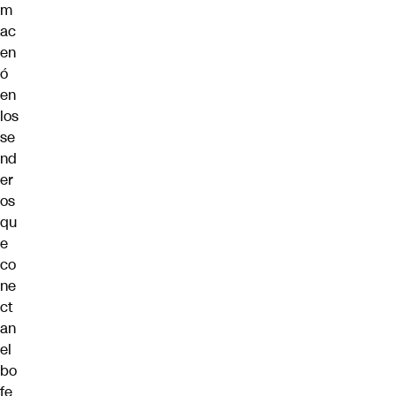
m
ac
en
ó
en
los
se
nd
er
os
qu
e
co
ne
ct
an
el
bo
fe