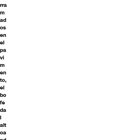
rra
m
ad
os
en
el
pa
vi
m
en
to,
el
bo
fe
da
l
alt
oa