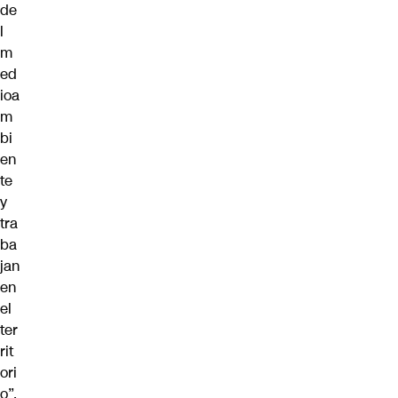
de
l
m
ed
ioa
m
bi
en
te
y
tra
ba
jan
en
el
ter
rit
ori
o”.