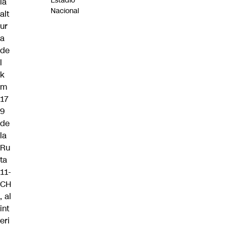
Estadio
la
Nacional
alt
ur
a
de
l
k
m
17
9
de
la
Ru
ta
11-
CH
, al
int
eri