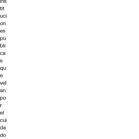
ins
tit
uci
on
es
pú
bli
ca
s
qu
e
vel
an
po
r
el
cui
da
do