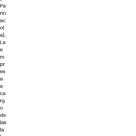
Pa
rin
ac
ot
a).
La
e
m
pr
es
a
a
ca
rg
o
de
las
la