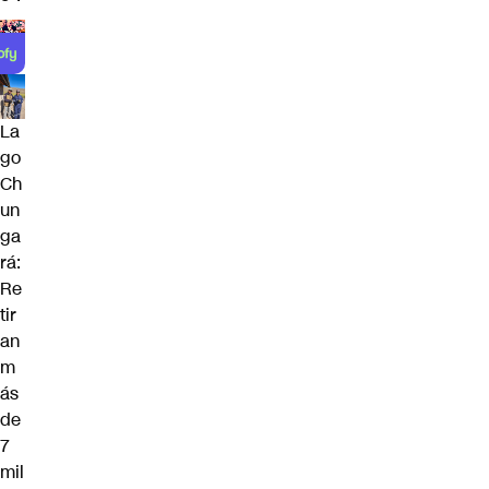
La
go
Ch
un
ga
rá:
Re
tir
an
m
ás
de
7
mil