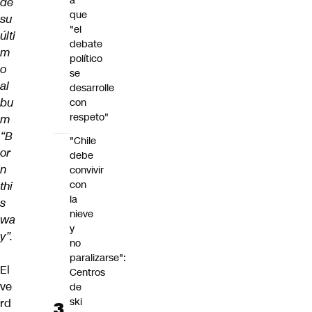
a
de
que
su
"el
últi
debate
m
político
o
se
al
desarrolle
bu
con
respeto"
m
“B
"Chile
or
debe
n
convivir
con
thi
la
s
nieve
wa
y
y”.
no
paralizarse":
El
Centros
ve
de
ski
rd