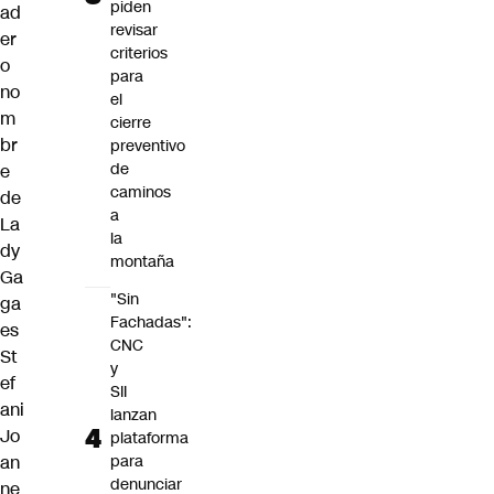
piden
ad
revisar
er
criterios
o
para
no
el
m
cierre
br
preventivo
de
e
caminos
de
a
La
la
dy
montaña
Ga
"Sin
ga
Fachadas":
es
CNC
St
y
ef
SII
ani
lanzan
Jo
plataforma
an
para
denunciar
ne