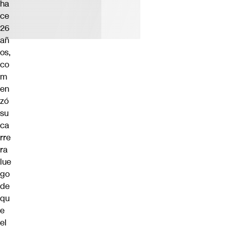
ha
ce
26
añ
os,
co
m
en
zó
su
ca
rre
ra
lue
go
de
qu
e
el