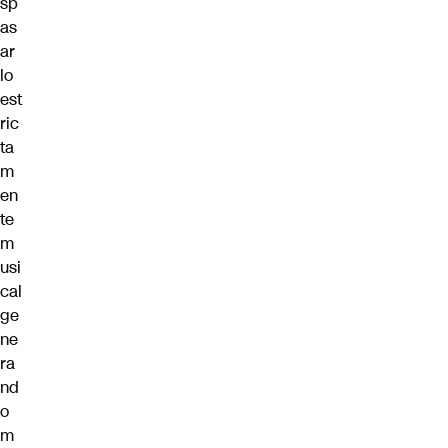
sp
as
ar
lo
est
ric
ta
m
en
te
m
usi
cal
ge
ne
ra
nd
o
m