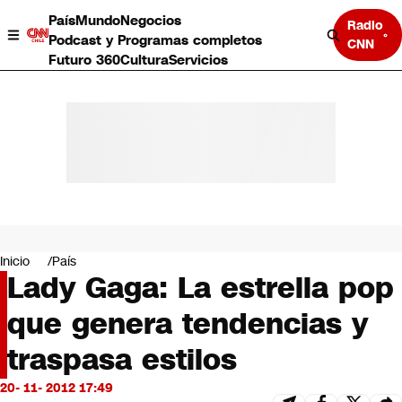
País
Mundo
Negocios
Radio
Podcast y Programas completos
CNN
Futuro 360
Cultura
Servicios
País
Mundo
Negocios
Inicio
País
Lady Gaga: La estrella pop
Deportes
Programas completos
que genera tendencias y
Cultura
Servicios
traspasa estilos
Bits
CNN Data
20- 11- 2012 17:49
CNN tiempo