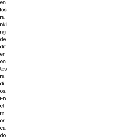
en
los
ra
nki
ng
de
dif
er
en
tes
ra
di
os.
En
el
m
er
ca
do