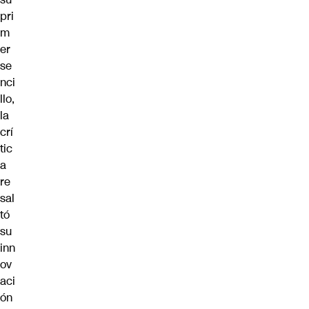
pri
m
er
se
nci
llo,
la
crí
tic
a
re
sal
tó
su
inn
ov
aci
ón