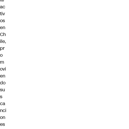
ac
tiv
os
en
Ch
ile,
pr
o
m
ovi
en
do
su
s
ca
nci
on
es