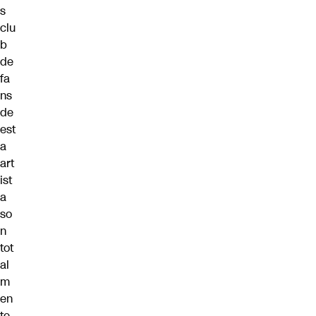
s
clu
b
de
fa
ns
de
est
a
art
ist
a
so
n
tot
al
m
en
te