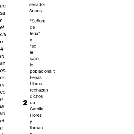
senador
ap
Squella
sa
r
"Señora
el
de
feria"
siti
y
o
"se
A
le
m
salió
az
lo
on.
poblacional":
co
Ferias
Libres
m
rechazan
co
dichos
n
de
la
Camila
ve
Flores
nt
y
a
llaman