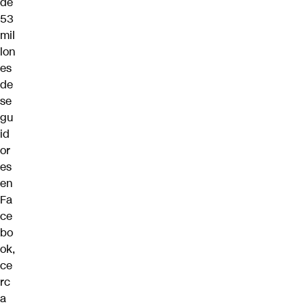
de
53
mil
lon
es
de
se
gu
id
or
es
en
Fa
ce
bo
ok,
ce
rc
a