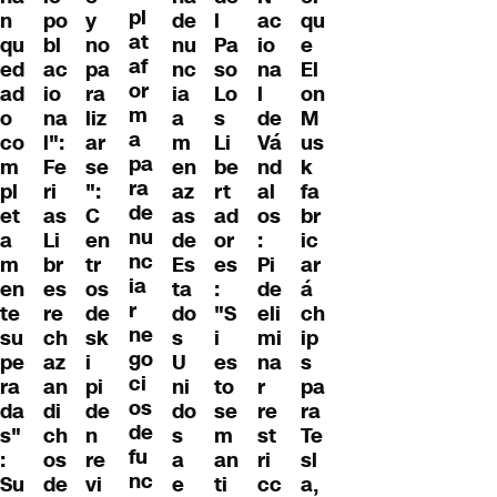
pl
n
po
y
de
l
ac
qu
at
qu
bl
no
nu
Pa
io
e
af
ed
ac
pa
nc
so
na
El
or
ad
io
ra
ia
Lo
l
on
m
o
na
liz
a
s
de
M
a
co
l":
ar
m
Li
Vá
us
pa
m
Fe
se
en
be
nd
k
ra
pl
ri
":
az
rt
al
fa
de
et
as
C
as
ad
os
br
nu
a
Li
en
de
or
:
ic
nc
m
br
tr
Es
es
Pi
ar
ia
en
es
os
ta
:
de
á
r
te
re
de
do
"S
eli
ch
ne
su
ch
sk
s
i
mi
ip
go
pe
az
i
U
es
na
s
ci
ra
an
pi
ni
to
r
pa
os
da
di
de
do
se
re
ra
de
s"
ch
n
s
m
st
Te
fu
:
os
re
a
an
ri
sl
nc
Su
de
vi
e
ti
cc
a,