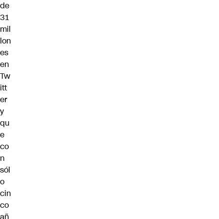
de
31
mil
lon
es
en
Tw
itt
er
y
qu
e
co
n
sól
o
cin
co
añ