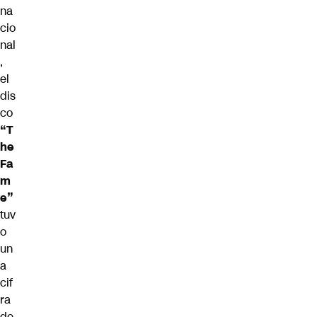
na
cio
nal
,
el
dis
co
“T
he
Fa
m
e”
tuv
o
un
a
cif
ra
de