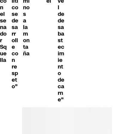
co
líti
mi
ei
ve
n
co
no
l
el
se
s
de
se
de
a
de
na
sa
la
sa
do
rr
m
ba
r
oll
on
st
Sq
e
ta
ec
ue
co
ña
im
lla
n
ie
re
nt
sp
o
et
de
o"
ca
rn
e"