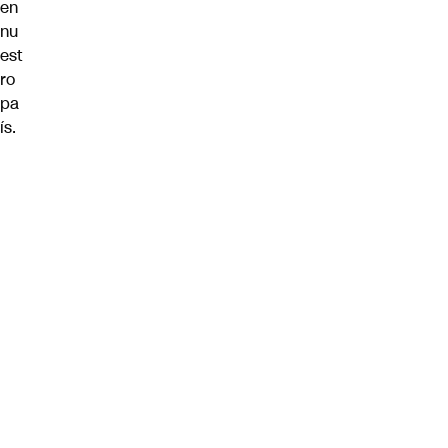
en
nu
est
ro
pa
ís.