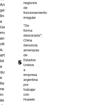
negocios
An
de
ge
funcionamiento
lin
irregular
a
"De
Ge
forma
rm
descarada":
an
China
ott
denuncia
a,
amenazas
art
de
Estados
ist
Unidos
a
a
qu
empresa
e
argentina
tie
por
ne
trabajar
m
con
Huawei
ás