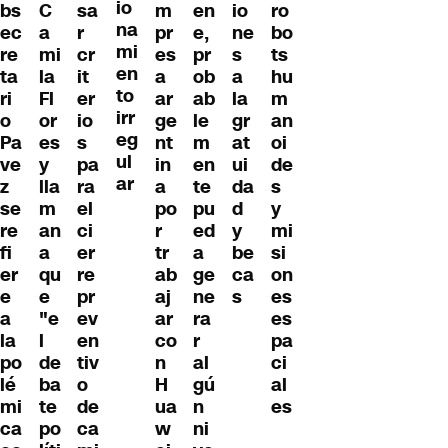
io
bs
C
sa
m
en
io
ro
na
ec
a
r
pr
e,
ne
bo
mi
re
mi
cr
es
pr
s
ts
en
ta
la
it
a
ob
a
hu
to
ri
Fl
er
ar
ab
la
m
irr
o
or
io
ge
le
gr
an
eg
Pa
es
s
nt
m
at
oi
ul
ve
y
pa
in
en
ui
de
ar
z
lla
ra
a
te
da
s
se
m
el
po
pu
d
y
re
an
ci
r
ed
y
mi
fi
a
er
tr
a
be
si
er
qu
re
ab
ge
ca
on
e
e
pr
aj
ne
s
es
a
"e
ev
ar
ra
es
la
l
en
co
r
pa
po
de
tiv
n
al
ci
lé
ba
o
H
gú
al
mi
te
de
ua
n
es
ca
po
ca
w
ni