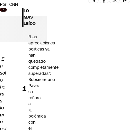
Por
CNN
Futuro 360
LO
Opinión
MÁS
LEÍDO
"Las
apreciaciones
políticas ya
han
E
quedado
n
completamente
sol
superadas":
o
Subsecretario
Pavez
ho
se
ra
refiere
s
a
lo
la
gr
polémica
ó
con
col
el