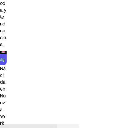
od
a y
te
nd
en
cia
s.
Na
ci
da
en
Nu
ev
a
Yo
rk