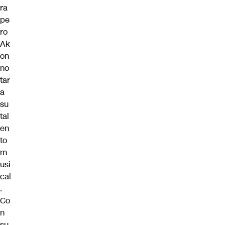
ra
pe
ro
Ak
on
no
tar
a
su
tal
en
to
m
usi
cal
.
Co
n
su