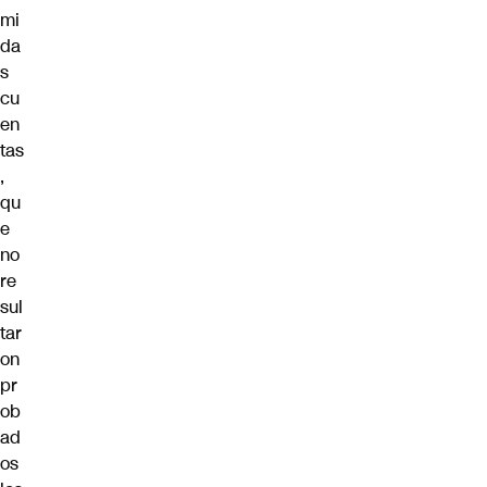
mi
da
s
cu
en
tas
,
qu
e
no
re
sul
tar
on
pr
ob
ad
os