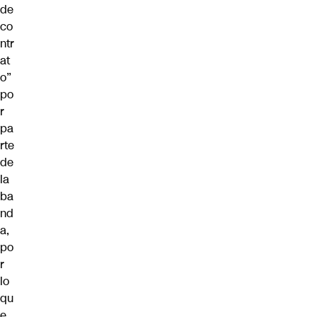
de
co
ntr
at
o”
po
r
pa
rte
de
la
ba
nd
a,
po
r
lo
qu
e