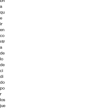
brí
a
qu
e
ir
en
co
ntr
a
de
lo
de
ci
di
do
po
r
los
jue