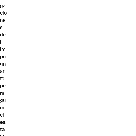
ga
cio
ne
s
de
l
im
pu
gn
an
te
pe
rsi
gu
en
el
es
ta