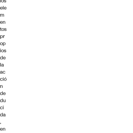
los
ele
m
en
tos
pr
op
ios
de
la
ac
ció
n
de
du
ci
da
,
en