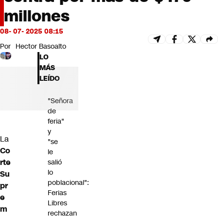
Futuro 360
millones
Opinión
08- 07- 2025 08:15
Por
Hector Basoalto
LO
MÁS
LEÍDO
"Señora
de
feria"
y
La
"se
Co
le
rte
salió
lo
Su
poblacional":
pr
Ferias
e
Libres
m
rechazan