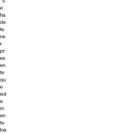
“S
e
ha
de
te
ne
r
pr
es
en
te
qu
e
sol
a
m
en
te
los