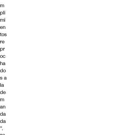
m
pli
mi
en
tos
re
pr
oc
ha
do
s a
la
de
m
an
da
da
”.