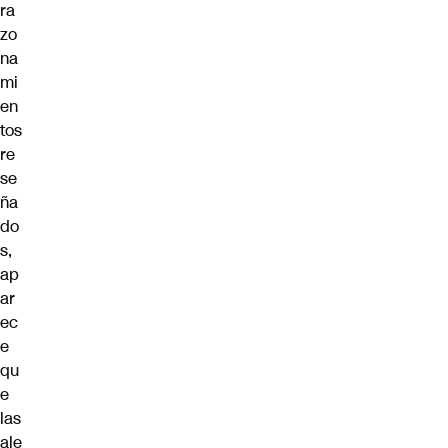
ra
zo
na
mi
en
tos
re
se
ña
do
s,
ap
ar
ec
e
qu
e
las
ale