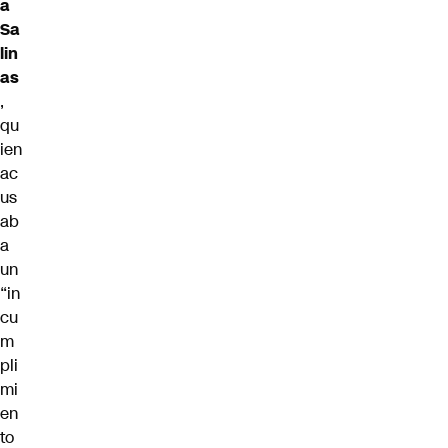
a
Sa
lin
as
,
qu
ien
ac
us
ab
a
un
“in
cu
m
pli
mi
en
to