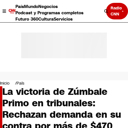
País
Mundo
Negocios
Radio
Podcast y Programas completos
CNN
Futuro 360
Cultura
Servicios
País
Mundo
Negocios
Inicio
País
La victoria de Zúmbale
Deportes
Programas completos
Primo en tribunales:
Cultura
Servicios
Rechazan demanda en su
Bits
CNN Data
contra por más de $470
CNN tiempo