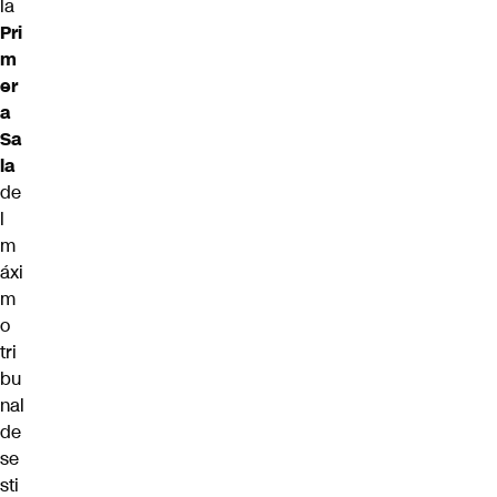
la
Pri
m
er
a
Sa
la
de
l
m
áxi
m
o
tri
bu
nal
de
se
sti