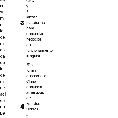
CNC
se
y
SII
sti
lanzan
m
plataforma
ó
para
la
denunciar
de
negocios
m
de
an
funcionamiento
irregular
da
de
"De
in
forma
de
descarada":
m
China
denuncia
niz
amenazas
aci
de
ón
Estados
de
Unidos
pe
a