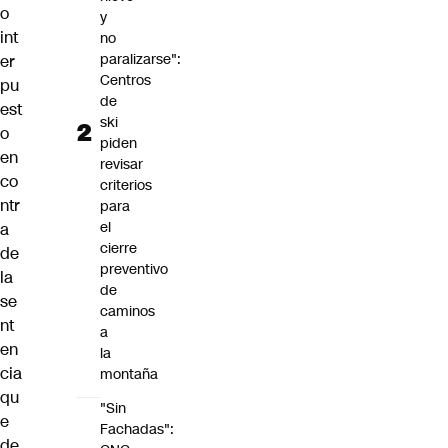
o
y
int
no
paralizarse":
er
Centros
pu
de
est
ski
o
piden
en
revisar
co
criterios
ntr
para
el
a
cierre
de
preventivo
la
de
se
caminos
nt
a
en
la
cia
montaña
qu
"Sin
e
Fachadas":
de