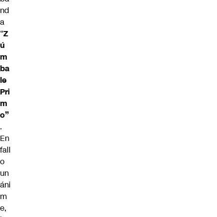
nd
a
“
Z
ú
m
ba
le
Pri
m
o”
.
En
fall
o
un
áni
m
e,