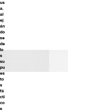
us
a
,
al
ej
án
do
se
de
lo
s
su
pu
es
to
s
fá
cti
co
s