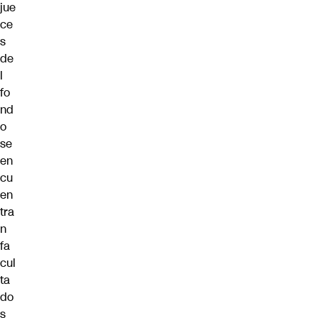
jue
ce
s
de
l
fo
nd
o
se
en
cu
en
tra
n
fa
cul
ta
do
s