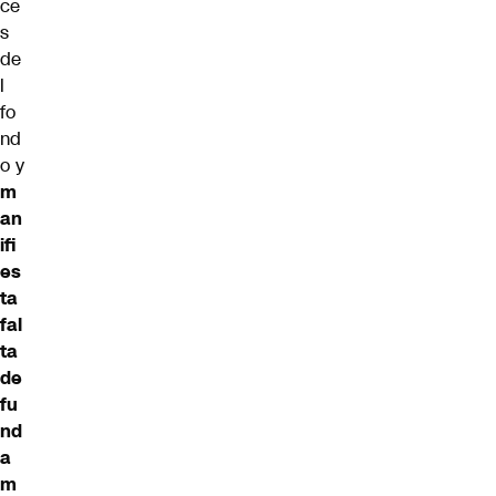
ce
s
de
l
fo
nd
o y
m
an
ifi
es
ta
fal
ta
de
fu
nd
a
m