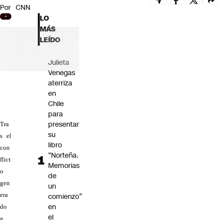
Por
CNN
Futuro 360
LO
Opinión
MÁS
LEÍDO
Julieta
Venegas
aterriza
en
Chile
para
presentar
Tra
su
s el
libro
con
“Norteña.
flict
Memorias
o
de
gen
un
era
comienzo”
en
do
el
a