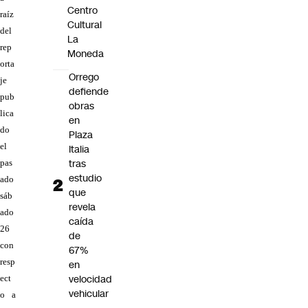
Centro
raíz
Cultural
del
La
rep
Moneda
orta
Orrego
je
defiende
pub
obras
lica
en
do
Plaza
el
Italia
tras
pas
estudio
ado
que
sáb
revela
ado
caída
26
de
con
67%
resp
en
velocidad
ect
vehicular
o a