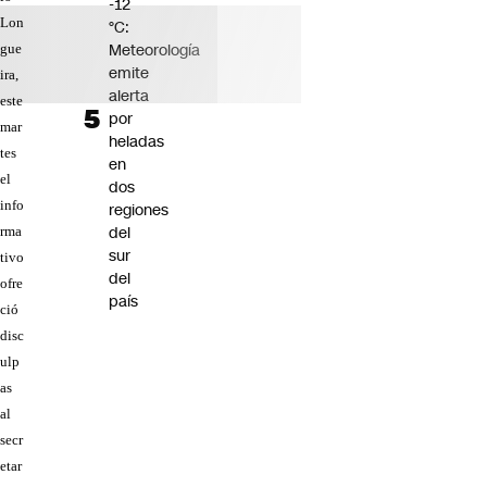
-12
Lon
°C:
Meteorología
gue
emite
ira,
alerta
este
por
mar
heladas
tes
en
el
dos
info
regiones
del
rma
sur
tivo
del
ofre
país
ció
disc
ulp
as
al
secr
etar