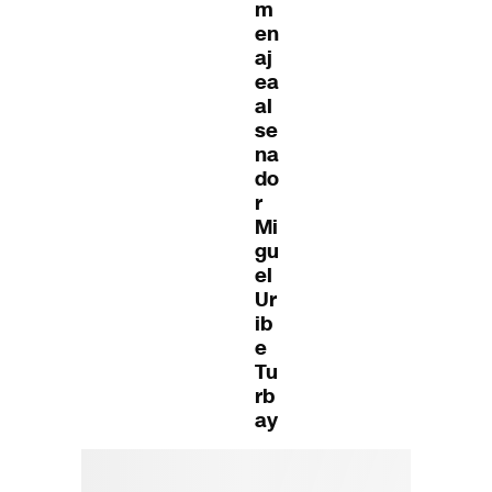
m
en
aj
ea
al
se
na
do
r
Mi
gu
el
Ur
ib
e
Tu
rb
ay