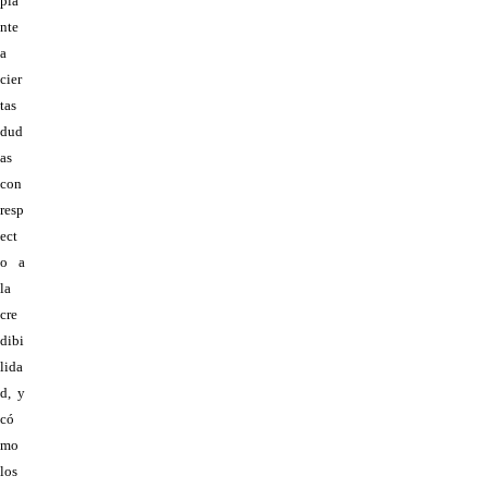
pla
nte
a
cier
tas
dud
as
con
resp
ect
o a
la
cre
dibi
lida
d, y
có
mo
los