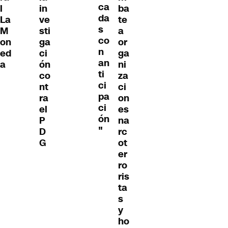
ca
l
in
ba
da
La
ve
te
s
M
sti
a
co
on
ga
or
n
ed
ci
ga
an
a
ón
ni
ti
co
za
ci
nt
ci
pa
ra
on
ci
el
es
ón
P
na
"
D
rc
G
ot
er
ro
ris
ta
s
y
ho