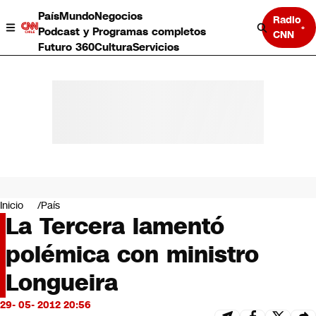
País
Mundo
Negocios
Radio
Podcast y Programas completos
CNN
Futuro 360
Cultura
Servicios
País
Mundo
Negocios
Inicio
País
La Tercera lamentó
Deportes
Programas completos
polémica con ministro
Cultura
Servicios
Longueira
Bits
CNN Data
29- 05- 2012 20:56
CNN tiempo