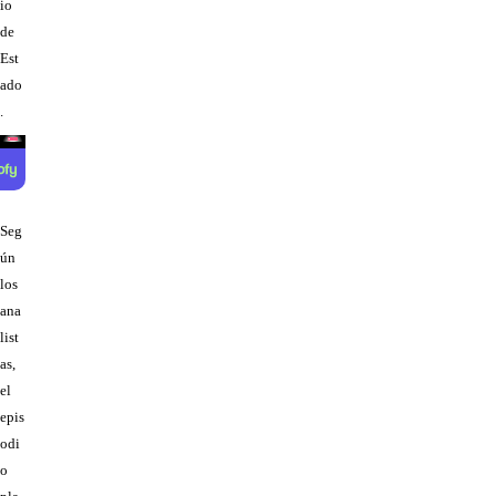
io
de
Est
ado
.
Seg
ún
los
ana
list
as,
el
epis
odi
o