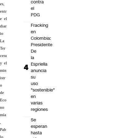
contra
es,
el
entr
PDG
e el
Fracking
diar
en
io
Colombia:
La
Presidente
Ter
De
cera
la
y el
Espriella
anuncia
min
su
istr
uso
o
"sostenible"
de
en
Eco
varias
no
regiones
mía
Se
,
esperan
Pab
hasta
lo