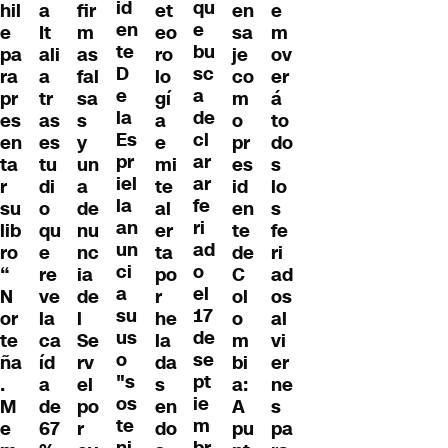
id
qu
hil
a
fir
et
en
e
en
e
e
It
m
eo
sa
m
te
bu
pa
ali
as
ro
je
ov
D
sc
ra
a
fal
lo
co
er
e
a
pr
tr
sa
gí
m
á
la
de
es
as
s
a
o
to
Es
cl
en
es
y
e
pr
do
pr
ar
ta
tu
un
mi
es
s
iel
ar
r
di
a
te
id
lo
la
fe
su
o
de
al
en
s
an
ri
lib
qu
nu
er
te
fe
un
ad
ro
e
nc
ta
de
ri
ci
o
“
re
ia
po
C
ad
a
el
N
ve
de
r
ol
os
su
17
or
la
l
he
o
al
us
de
te
ca
Se
la
m
vi
o
se
ña
íd
rv
da
bi
er
"s
pt
.
a
el
s
a:
ne
os
ie
M
de
po
en
A
s
te
m
e
67
r
do
pu
pa