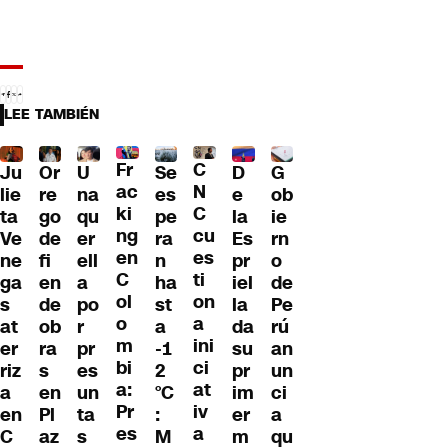
LEE TAMBIÉN
Fr
C
Ju
Or
U
Se
D
G
ac
N
lie
re
na
es
e
ob
ki
C
ta
go
qu
pe
la
ie
ng
cu
Ve
de
er
ra
Es
rn
en
es
ne
fi
ell
n
pr
o
C
ti
ga
en
a
ha
iel
de
ol
on
s
de
po
st
la
Pe
o
a
at
ob
r
a
da
rú
m
ini
er
ra
pr
-1
su
an
bi
ci
riz
s
es
2
pr
un
a:
at
a
en
un
°C
im
ci
Pr
iv
en
Pl
ta
:
er
a
es
a
C
az
s
M
m
qu