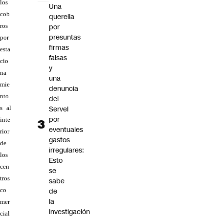
los
Una
cob
querella
ros
por
presuntas
por
firmas
esta
falsas
cio
y
na
una
mie
denuncia
nto
del
s al
Servel
por
inte
eventuales
rior
gastos
de
irregulares:
los
Esto
cen
se
tros
sabe
co
de
la
mer
investigación
cial