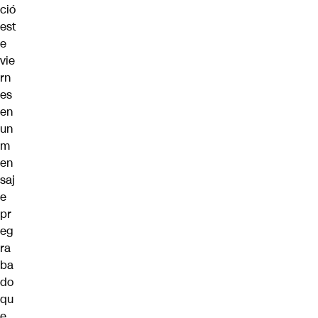
ció
est
e
vie
rn
es
en
un
m
en
saj
e
pr
eg
ra
ba
do
qu
e,