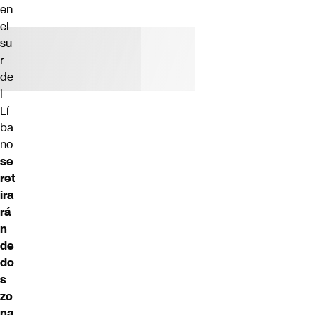
en
el
su
r
de
l
Lí
ba
no
se
ret
ira
rá
n
de
do
s
zo
na