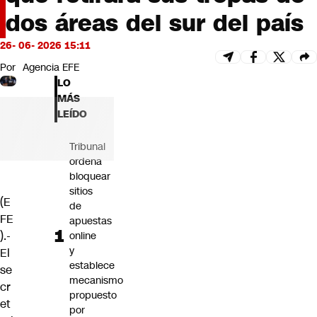
Futuro 360
dos áreas del sur del país
Opinión
26- 06- 2026 15:11
Por
Agencia EFE
LO
MÁS
LEÍDO
Tribunal
ordena
bloquear
sitios
(E
de
FE
apuestas
).-
online
y
El
establece
se
mecanismo
cr
propuesto
et
por