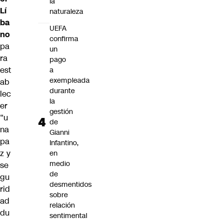
la
Lí
naturaleza
ba
UEFA
no
confirma
pa
un
ra
pago
est
a
exempleada
ab
durante
lec
la
er
gestión
“u
de
na
Gianni
pa
Infantino,
z y
en
medio
se
de
gu
desmentidos
rid
sobre
ad
relación
du
sentimental