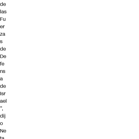
de
las
Fu
er
za
s
de
De
fe
ns
a
de
Isr
ael
”,
dij
o
Ne
ta