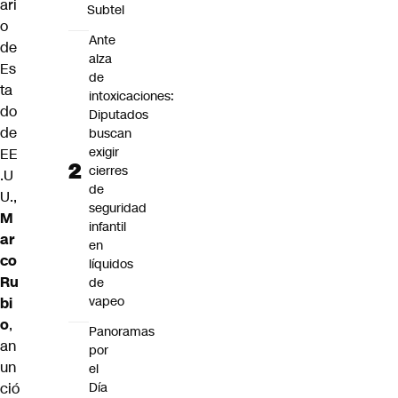
ari
Subtel
o
Ante
de
alza
Es
de
ta
intoxicaciones:
do
Diputados
de
buscan
exigir
EE
cierres
.U
de
U.,
seguridad
M
infantil
ar
en
co
líquidos
Ru
de
vapeo
bi
o
,
Panoramas
an
por
un
el
Día
ció