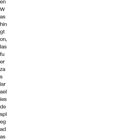
en
W
as
hin
gt
on,
las
fu
er
za
s
isr
ael
íes
de
spl
eg
ad
as