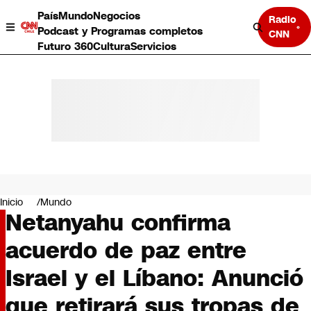
País
Mundo
Negocios
Radio
Podcast y Programas completos
CNN
Futuro 360
Cultura
Servicios
País
Mundo
Negocios
Inicio
Mundo
Netanyahu confirma
Deportes
Programas completos
acuerdo de paz entre
Cultura
Servicios
Israel y el Líbano: Anunció
Bits
CNN Data
que retirará sus tropas de
CNN tiempo