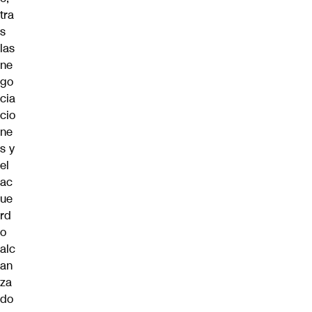
tra
s
las
ne
go
cia
cio
ne
s y
el
ac
ue
rd
o
alc
an
za
do