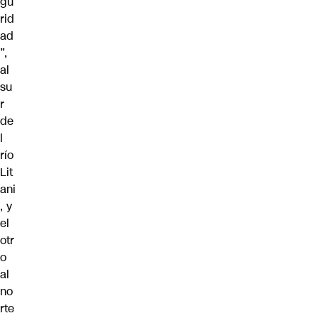
gu
rid
ad
”,
al
su
r
de
l
río
Lit
ani
, y
el
otr
o
al
no
rte