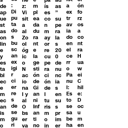
:
ón
a
m
de
z:
ís
as
Di
fo
ex
pl
ap
Vi
es
”
pu
rz
tr
ea
ue
sit
co
su
ta
os
av
da
st
a
n
pe
do
a
ia
du
as
al
m
ra
s
co
do
ra
on
Zo
ay
la
bu
nt
en
nt
lin
ol
or
s
sc
ra
el
e
e
óg
re
20
an
H
ce
la
y
ic
cu
0
ex
ua
rr
ge
es
o
pe
de
igi
w
o
sti
ta
N
ra
nu
r
ei
Pa
ón
bl
ac
ci
nc
ci
C
nu
de
ec
io
ón
ia
er
hil
l:
Gi
e
na
de
s
re
e:
Es
an
m
l y
l
en
s
D
to
ni
ec
al
tu
su
de
oc
se
Inf
an
O
ris
s
se
u
sa
an
is
bs
m
pr
gu
m
be
ti
m
er
o
im
ri
en
ha
no
o
va
in
er