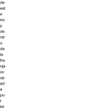
de
est
e
río
y
de
ntr
o
de
la
fra
nja
oc
up
ad
a
po
r
Isr