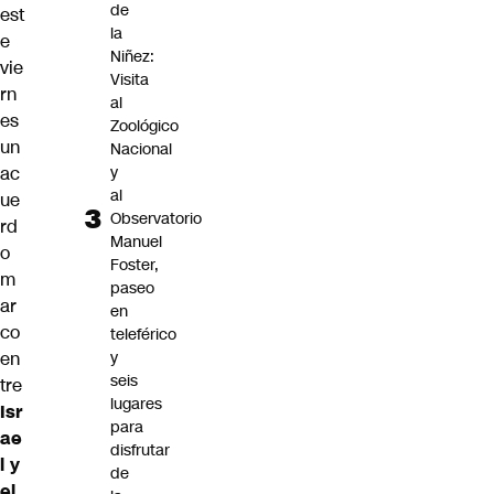
de
est
la
e
Niñez:
vie
Visita
rn
al
es
Zoológico
un
Nacional
y
ac
al
ue
Observatorio
rd
Manuel
o
Foster,
m
paseo
ar
en
co
teleférico
y
en
seis
tre
lugares
Isr
para
ae
disfrutar
l
y
de
el