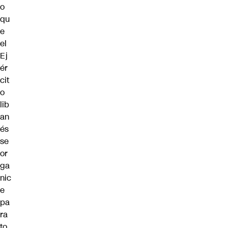
o
qu
e
el
Ej
ér
cit
o
lib
an
és
se
or
ga
nic
e
pa
ra
to