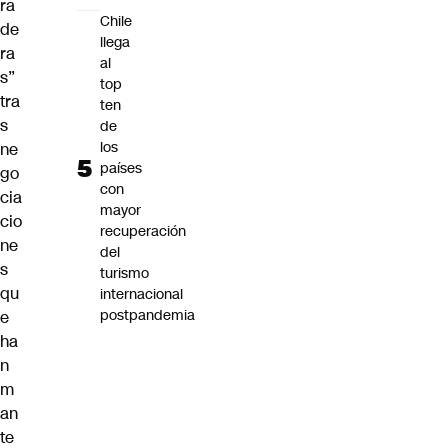
ra
Chile
de
llega
ra
al
s”
top
tra
ten
s
de
los
ne
países
go
con
cia
mayor
cio
recuperación
ne
del
s
turismo
qu
internacional
postpandemia
e
ha
n
m
an
te