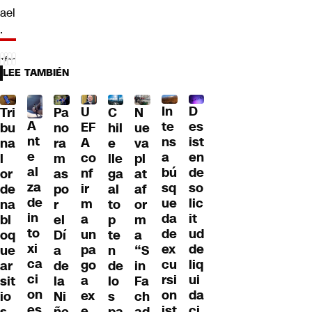
ael
.
LEE TAMBIÉN
D
In
U
Tri
Pa
C
N
A
es
te
EF
bu
no
hil
ue
nt
ist
ns
A
na
ra
e
va
e
en
a
co
l
m
lle
pl
al
de
bú
nf
or
as
ga
at
za
so
sq
ir
de
po
al
af
de
lic
ue
m
na
r
to
or
in
it
da
a
bl
el
p
m
to
ud
de
un
oq
Dí
te
a
xi
de
ex
pa
ue
a
n
“S
ca
liq
cu
go
ar
de
de
in
ci
ui
rsi
a
sit
la
lo
Fa
on
da
on
ex
io
Ni
s
ch
es
ci
ist
e
s
ñe
pa
ad