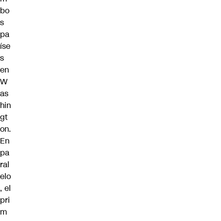
bo
s
pa
íse
s
en
W
as
hin
gt
on.
En
pa
ral
elo
, el
pri
m