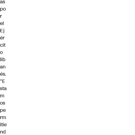
as
po
r
el
Ej
ér
cit
o
lib
an
és.
“E
sta
m
os
pe
rm
itie
nd