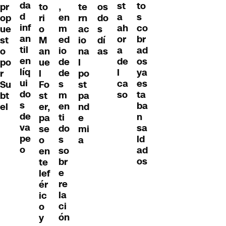
da
to
st
,
pr
to
te
os
d
s
a
en
op
ri
rn
do
inf
co
ah
m
ue
o
ac
s
an
br
or
ed
st
M
io
dí
til
ad
a
io
o
an
na
as
en
os
de
de
po
ue
l
líq
ya
l
de
r
l
po
ui
es
ca
s
Su
Fo
st
do
ta
so
m
bt
st
pa
s
ba
en
el
er,
nd
de
n
ti
pa
e
va
sa
do
se
mi
pe
ld
s
o
a
o
ad
so
en
os
br
te
e
lef
re
ér
la
ic
ci
o
ón
y