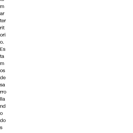
m
ar
ter
rit
ori
o.
Es
ta
m
os
de
sa
rro
lla
nd
o
do
s