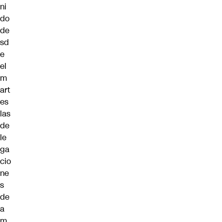
ni
do
de
sd
e
el
m
art
es
las
de
le
ga
cio
ne
s
de
a
m