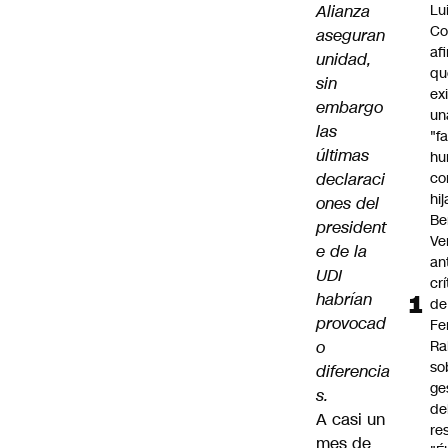
Alianza
Lu
Co
aseguran
af
unidad,
qu
sin
ex
embargo
un
las
"f
últimas
hu
declaraci
co
hi
ones del
Be
president
Ve
e de la
an
UDI
cr
habrían
de
provocad
Fe
o
Ra
so
diferencia
ge
s.
de
A casi un
re
mes de