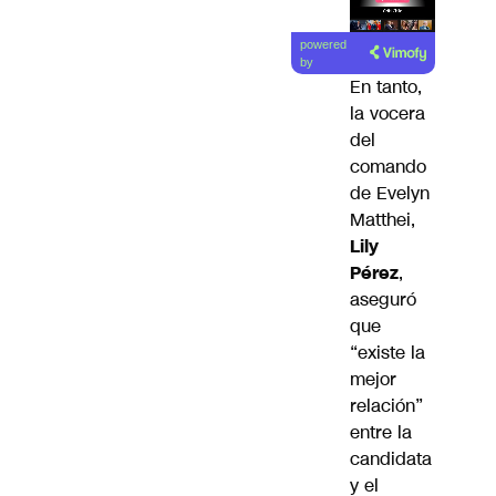
Lea el
powered
artículo
by
En tanto,
la vocera
del
comando
de Evelyn
Matthei,
Lily
Pérez
,
aseguró
que
“existe la
mejor
relación”
entre la
candidata
y el