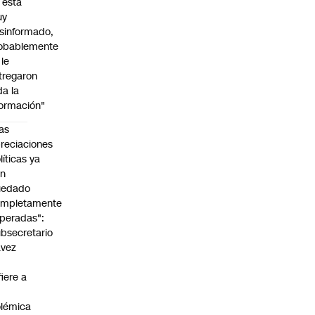
l está
uy
sinformado,
obablemente
 le
tregaron
da la
formación"
as
reciaciones
líticas ya
an
uedado
ompletamente
peradas":
bsecretario
avez
fiere a
lémica