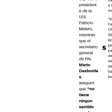
c
president
a 
e de la
m
UDI,
"S
Patricio
Fa
Melero,
C
mientras
SII
la
que el
pl
secretario
pa
general
de
de RN,
ne
Mario
d
Desborde
fu
s
,
ir
aseguró
que
“no
tiene
ningun
sentido