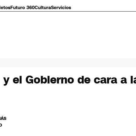
letos
Futuro 360
Cultura
Servicios
 y el Gobierno de cara a 
MÁS
O