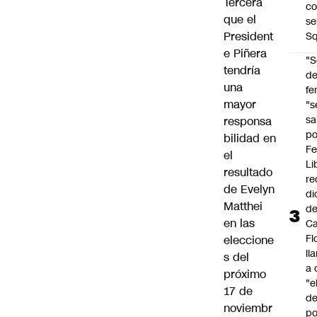
Tercera
co
que el
se
President
Sq
e Piñera
"S
tendría
d
una
fe
mayor
"s
sa
responsa
po
bilidad en
Fe
el
Li
resultado
re
de Evelyn
di
Matthei
d
en las
Ca
Fl
eleccione
ll
s del
a 
próximo
"e
17 de
d
noviembr
po