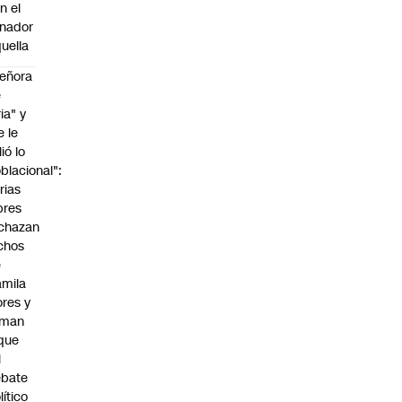
n el
nador
uella
eñora
e
ria" y
e le
lió lo
blacional":
rias
bres
chazan
chos
e
mila
ores y
aman
que
l
ebate
lítico