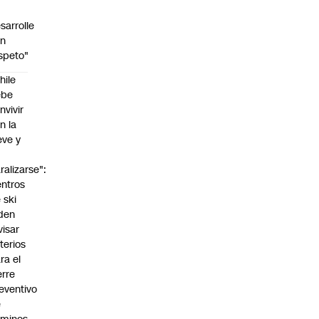
sarrolle
on
speto"
hile
ebe
nvivir
n la
eve y
o
ralizarse":
ntros
 ski
den
visar
iterios
ra el
erre
eventivo
e