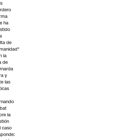
is
rdero
irma
e ha
istido
a
alta de
manidad"
n la
ja de
rnarda
ra y
te las
íticas
rnando
bat
bre la
stión
l caso
sponde: