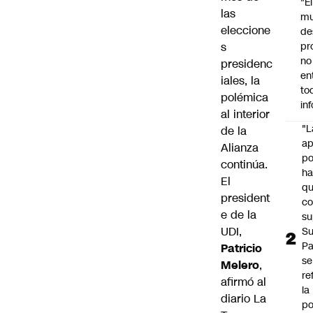
"É
las
m
eleccione
de
s
pr
no
presidenc
en
iales, la
to
polémica
in
al interior
"L
de la
ap
Alianza
po
continúa.
h
El
q
president
c
e de la
su
UDI,
Su
P
Patricio
se
Melero
,
re
afirmó al
la
diario La
po