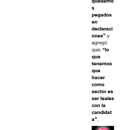
quedarno
s
pegados
en
declaraci
ones”
y
agregó
que:
“lo
que
tenemos
que
hacer
como
sector es
ser leales
con la
candidat
a”
.