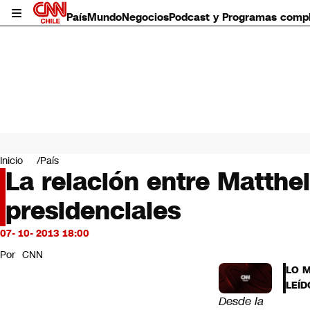
País
Mundo
Negocios
Podcast y Programas comp
País
Mundo
Inicio
País
Negocios
La relación entre Matthei
Deportes
presidenciales
Programas completos
Cultura
Servicios
07- 10- 2013 18:00
Bits
Por
CNN
CNN Data
LO 
CNN tiempo
LEÍD
Futuro 360
Desde la
Opinión