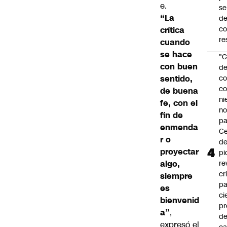
e.
se
“La
de
c
crítica
re
cuando
se hace
"C
con buen
d
sentido,
co
co
de buena
ni
fe, con el
n
fin de
pa
enmenda
Ce
r o
de
proyectar
pi
algo,
re
cr
siempre
pa
es
ci
bienvenid
pr
a”
,
d
expresó el