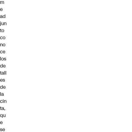
m
e
ad
jun
to
co
no
ce
los
de
tall
es
de
la
cin
ta,
qu
e
se