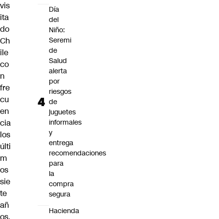
vis
Día
ita
del
do
Niño:
Ch
Seremi
de
ile
Salud
co
alerta
n
por
fre
riesgos
cu
de
en
juguetes
cia
informales
y
los
entrega
últi
recomendaciones
m
para
os
la
sie
compra
te
segura
añ
Hacienda
os.