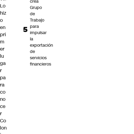
crea
Lo
Grupo
hiz
de
o
Trabajo
para
en
impulsar
pri
la
m
exportación
er
de
lu
servicios
ga
financieros
r
pa
ra
co
no
ce
r
Co
lon