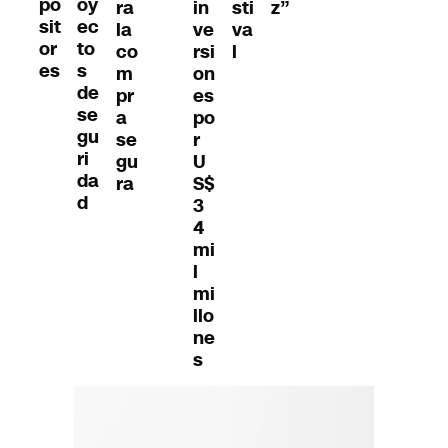
po
oy
ra
in
sti
z”
sit
ec
la
ve
va
or
to
co
rsi
l
es
s
m
on
de
pr
es
se
a
po
gu
se
r
ri
gu
U
da
ra
S$
d
3
4
mi
l
mi
llo
ne
s