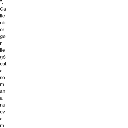
”,
Ga
lle
nb
er
ge
r
lle
gó
est
a
se
m
an
a
nu
ev
a
m