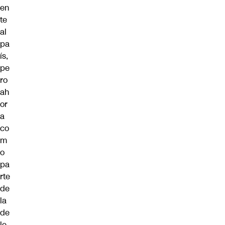
en
te
al
pa
ís,
pe
ro
ah
or
a
co
m
o
pa
rte
de
la
de
le