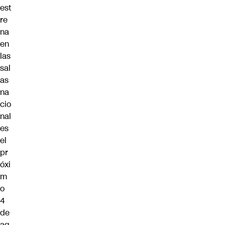
est
re
na
en
las
sal
as
na
cio
nal
es
el
pr
óxi
m
o
4
de
ag