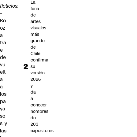
La
ficticios.
feria
–
de
Ko
artes
oz
visuales
más
a
grande
tra
de
e
Chile
de
confirma
vu
su
elt
versión
a
2026
y
a
da
los
a
pa
conocer
ya
nombres
so
de
s y
203
las
expositores