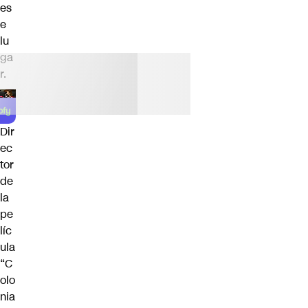
es
e
lu
ga
r.
Dir
ec
tor
de
la
pe
líc
ula
“C
olo
nia