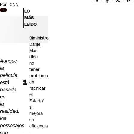
Por
CNN
Futuro 360
LO
Opinión
MÁS
LEÍDO
Biministro
Daniel
Mas
dice
Aunque
no
la
tener
película
problema
está
en
"achicar
basada
el
en
Estado"
la
si
realidad,
mejora
los
su
personajes
eficiencia
son