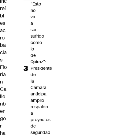
inc
“Esto
reí
no
bl
va
es
a
ser
ac
sufrido
ro
como
ba
lo
cia
de
s
Quiroz”:
Flo
Presidente
ria
de
la
n
Cámara
Ga
anticipa
lle
amplio
nb
respaldo
er
a
ge
proyectos
r
de
seguridad
ha