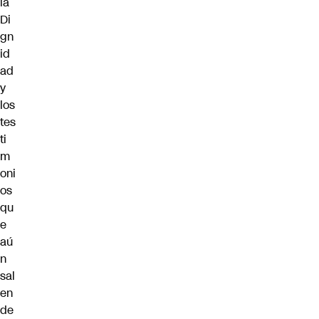
ia
Di
gn
id
ad
y
los
tes
ti
m
oni
os
qu
e
aú
n
sal
en
de