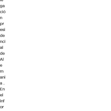
ga
ció
n
pr
esi
de
nci
al
de
Al
e
m
ani
a
.
En
el
inf
or