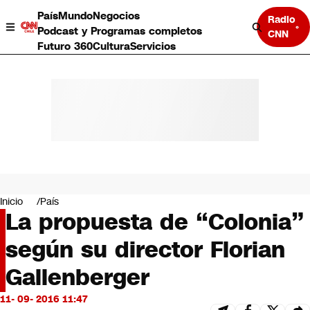
País
Mundo
Negocios
Radio
Podcast y Programas completos
CNN
Futuro 360
Cultura
Servicios
País
Mundo
Negocios
Inicio
País
La propuesta de “Colonia”
Deportes
Programas completos
según su director Florian
Cultura
Servicios
Gallenberger
Bits
CNN Data
11- 09- 2016 11:47
CNN tiempo