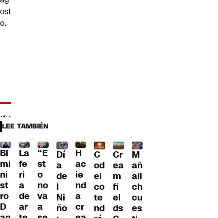
ost
o.
LEE TAMBIÉN
Bi
La
“E
H
Dí
C
Cr
M
mi
fe
st
ac
a
od
ea
añ
ni
ri
o
ie
de
el
m
ali
st
a
no
nd
l
co
fi
ch
ro
de
va
a
Ni
te
el
cu
D
ar
a
cr
ño
nd
ds
es
an
te
se
ea