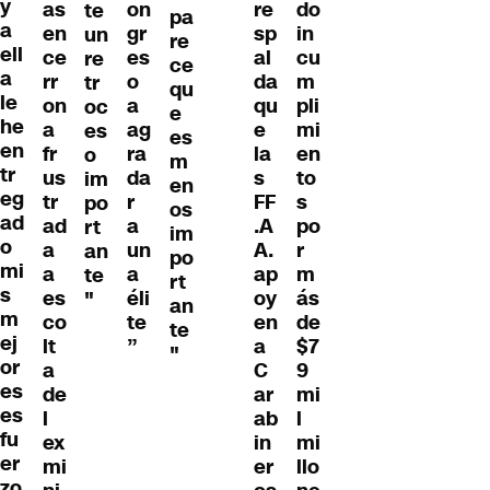
y
as
on
re
do
te
pa
a
en
gr
sp
in
un
re
ell
ce
es
al
cu
re
ce
a
rr
o
da
m
tr
qu
le
on
a
qu
pli
oc
e
he
a
ag
e
mi
es
es
en
fr
ra
la
en
o
m
tr
us
da
s
to
im
en
eg
tr
r
FF
s
po
os
ad
ad
a
.A
po
rt
im
o
a
un
A.
r
an
po
mi
a
a
ap
m
te
rt
s
es
éli
oy
ás
"
an
m
co
te
en
de
te
ej
lt
”
a
$7
"
or
a
C
9
es
de
ar
mi
es
l
ab
l
fu
ex
in
mi
er
mi
er
llo
zo