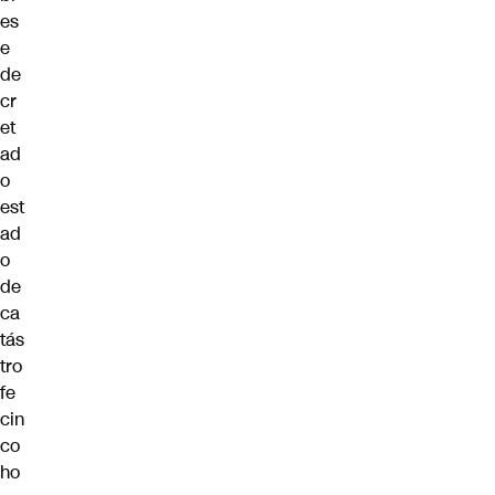
es
e
de
cr
et
ad
o
est
ad
o
de
ca
tás
tro
fe
cin
co
ho