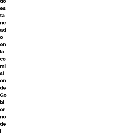
do
es
ta
nc
ad
o
en
la
co
mi
si
ón
de
Go
bi
er
no
de
l