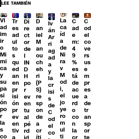
LEE TAMBIÉN
Vl
La
Tr
D
C
C
Di
Iv
ad
ca
es
an
ad
od
re
án
im
íd
ad
iel
e
el
ct
Ar
ir
a
ul
M
m:
co
or
ri
o
de
to
an
4
ve
de
ag
Mi
Ni
s
ou
9
rs
l
ad
mi
ra
qu
ch
%
us
IN
a
ca
v
ed
eh
es
e
D
y
y
M
an
ri
tá
m
H
la
su
od
en
(P
de
pr
po
cr
pa
i,
pr
S)
ac
es
r
isi
si
el
isi
re
ue
a
ev
s
ón
jo
ón
sp
rd
de
en
de
po
ye
pr
on
o
tr
tu
C
r
ro
ev
de
co
an
al
od
la
m
en
a
n
sp
pé
el
s
ul
tiv
cr
la
or
rd
co
co
ti
a
íti
cr
te
id