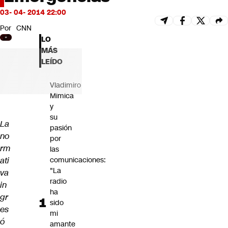
Futuro 360
03- 04- 2014 22:00
Opinión
Por
CNN
LO
MÁS
LEÍDO
Vladimiro
Mimica
y
su
La
pasión
no
por
rm
las
ati
comunicaciones:
"La
va
radio
in
ha
gr
sido
es
mi
ó
amante