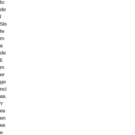
to
de
l
Sis
te
m
a
de
E
m
er
ge
nci
as.
Y
es
en
es
e