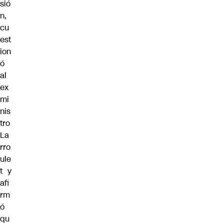
sió
n,
cu
est
ion
ó
al
ex
mi
nis
tro
La
rro
ule
t
y
afi
rm
ó
qu