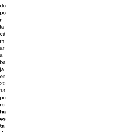
do
po
r
la
cá
m
ar
a
ba
ja
en
20
13.
pe
ro
ha
es
ta