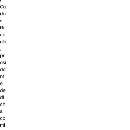
Ca
rlo
s
Bi
an
chi
,
pr
esi
de
nt
e
de
di
ch
a
co
mi