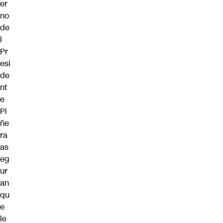
er
no
de
l
Pr
esi
de
nt
e
Pi
ñe
ra
as
eg
ur
an
qu
e
le