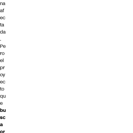
na
af
ec
ta
da
.
Pe
ro
el
pr
oy
ec
to
qu
e
bu
sc
a
or