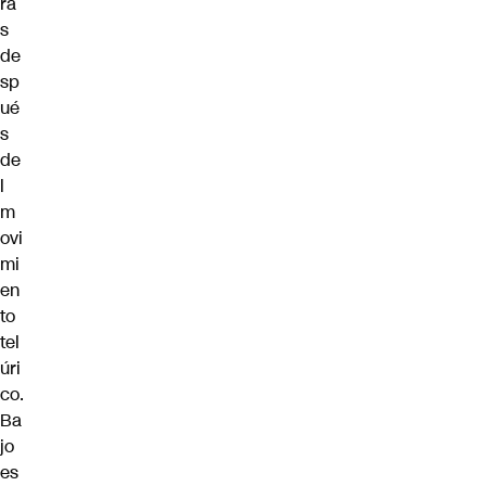
ra
s
de
sp
ué
s
de
l
m
ovi
mi
en
to
tel
úri
co.
Ba
jo
es