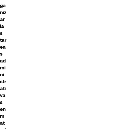
ga
niz
ar
la
s
tar
ea
s
ad
mi
ni
str
ati
va
s
en
m
at