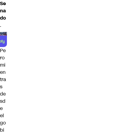
Se
na
do
.
Pe
ro
mi
en
tra
s
de
sd
e
el
go
bi