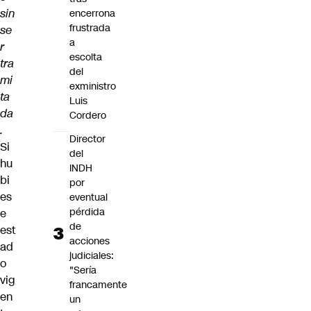
sin
encerrona
frustrada
se
a
r
escolta
tra
del
mi
exministro
ta
Luis
da
Cordero
.
Director
Si
del
hu
INDH
bi
por
es
eventual
pérdida
e
de
est
acciones
ad
judiciales:
o
"Sería
vig
francamente
en
un