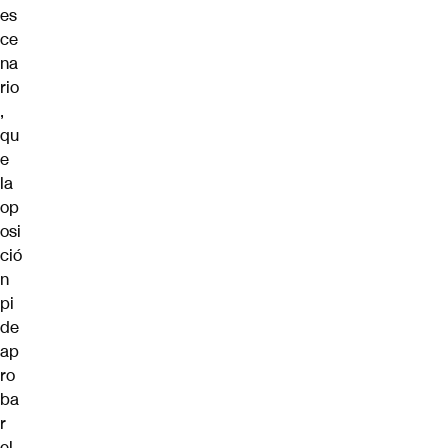
es
ce
na
rio
,
qu
e
la
op
osi
ció
n
pi
de
ap
ro
ba
r
el