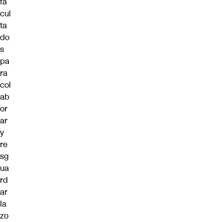
fa
cul
ta
do
s
pa
ra
col
ab
or
ar
y
re
sg
ua
rd
ar
la
zo