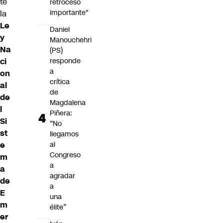
te
retroceso
importante"
la
Le
Daniel
y
Manouchehri
Na
(PS)
ci
responde
a
on
crítica
al
de
de
Magdalena
l
Piñera:
Si
“No
st
llegamos
e
al
Congreso
m
a
a
agradar
de
a
E
una
m
élite”
er