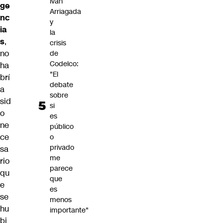
Iván
ge
Arriagada
nc
y
ia
la
s
,
crisis
no
de
Codelco:
ha
"El
brí
debate
a
sobre
sid
si
o
es
ne
público
ce
o
privado
sa
me
rio
parece
qu
que
e
es
se
menos
hu
importante"
bi