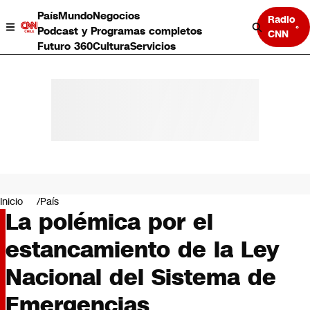
País
Mundo
Negocios
Radio
Podcast y Programas completos
CNN
Futuro 360
Cultura
Servicios
País
Mundo
Negocios
Inicio
País
La polémica por el
Deportes
Programas completos
estancamiento de la Ley
Cultura
Servicios
Nacional del Sistema de
Bits
CNN Data
Emergencias
CNN tiempo