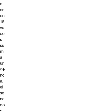
di
er
on
18
ve
ce
s
su
m
a
ur
ge
nci
a,
el
se
na
do
r