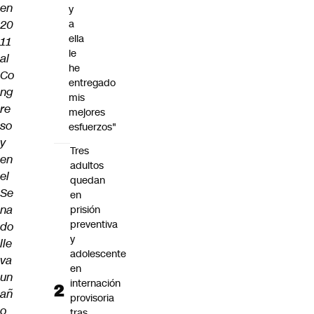
en
y
20
a
ella
11
le
al
he
Co
entregado
ng
mis
re
mejores
so
esfuerzos"
y
Tres
en
adultos
el
quedan
Se
en
na
prisión
preventiva
do
y
lle
adolescente
va
en
un
internación
añ
provisoria
o
tras