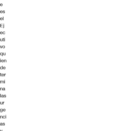
e
es
el
Ej
ec
uti
vo
qu
ien
de
ter
mi
na
las
ur
ge
nci
as
y