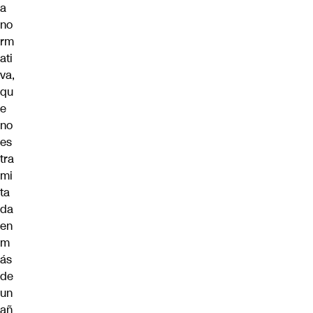
a
no
rm
ati
va,
qu
e
no
es
tra
mi
ta
da
en
m
ás
de
un
añ