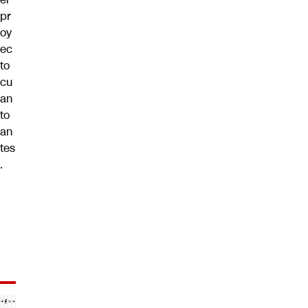
pr
oy
ec
to
cu
an
to
an
tes
.