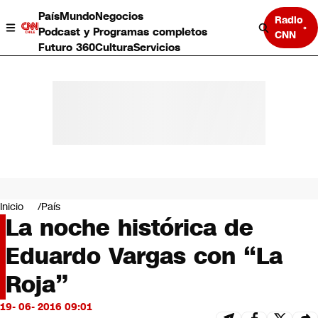
País
Mundo
Negocios
Radio
Podcast y Programas completos
CNN
Futuro 360
Cultura
Servicios
País
Mundo
Negocios
Inicio
País
La noche histórica de
Deportes
Programas completos
Eduardo Vargas con “La
Cultura
Servicios
Roja”
Bits
CNN Data
19- 06- 2016 09:01
CNN tiempo