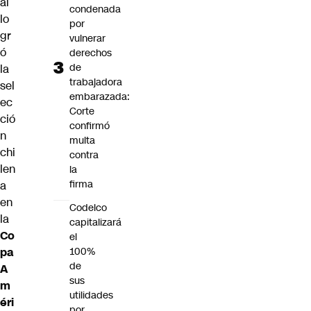
al
condenada
lo
por
gr
vulnerar
ó
derechos
de
la
trabajadora
sel
embarazada:
ec
Corte
ció
confirmó
n
multa
chi
contra
len
la
firma
a
en
Codelco
la
capitalizará
Co
el
pa
100%
de
A
sus
m
utilidades
éri
por