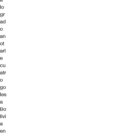
lo
gr
ad
o
an
ot
arl
e
cu
atr
o
go
les
a
Bo
livi
a
en