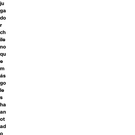
ju
ga
do
r
ch
ile
no
qu
e
m
ás
go
le
s
ha
an
ot
ad
o