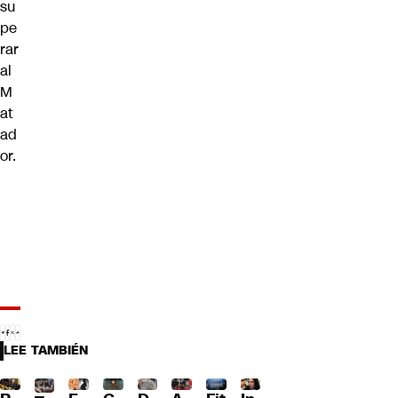
su
pe
rar
al
M
at
ad
or.
LEE TAMBIÉN