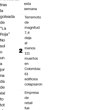
esta
tras
semana
la
goleada
Terremoto
de
de
magnitud
“La
7,4
Roja”
deja
No
al
sol
menos
o
111
un
muertos
a
en
Colombia:
jor
61
na
edificios
da
colapsaron
de
Empresa
éxi
de
to
retail
tot
fue