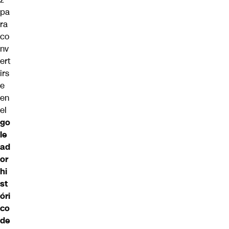
pa
ra
co
nv
ert
irs
e
en
el
go
le
ad
or
hi
st
óri
co
de