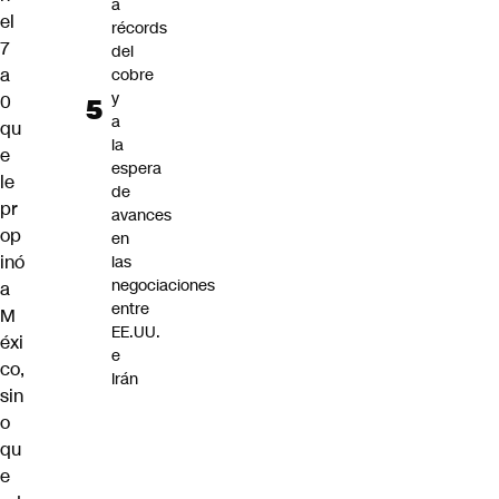
a
el
récords
7
del
a
cobre
y
0
a
qu
la
e
espera
le
de
pr
avances
op
en
inó
las
negociaciones
a
entre
M
EE.UU.
éxi
e
co,
Irán
sin
o
qu
e