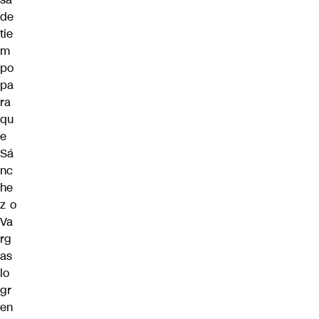
de
tie
m
po
pa
ra
qu
e
Sá
nc
he
z o
Va
rg
as
lo
gr
en