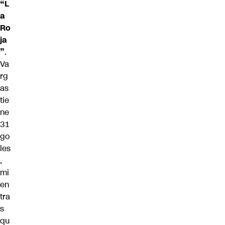
“L
a
Ro
ja
”
.
Va
rg
as
tie
ne
31
go
les
,
mi
en
tra
s
qu