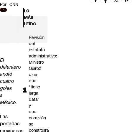
Por
CNN
Futuro 360
LO
Opinión
MÁS
LEÍDO
Revisión
del
estatuto
administrativo:
El
Ministro
delantero
Quiroz
anotó
dice
cuatro
que
"tiene
goles
larga
a
data"
México.
y
que
Las
comisión
portadas
se
mexicanas
constituirá