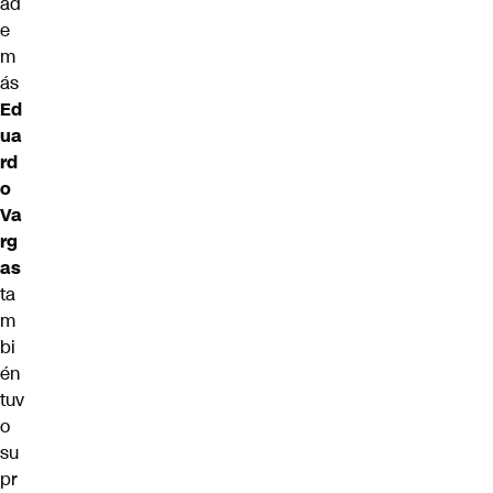
ad
e
m
ás
Ed
ua
rd
o
Va
rg
as
ta
m
bi
én
tuv
o
su
pr