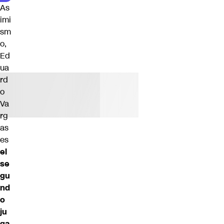
As
imi
sm
o,
Ed
ua
rd
o
Va
rg
as
es
el
se
gu
nd
o
ju
ga