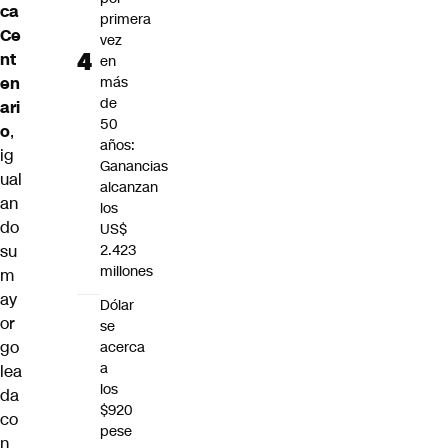
ca
primera
Ce
vez
nt
en
en
más
de
ari
50
o
,
años:
ig
Ganancias
ual
alcanzan
an
los
do
US$
su
2.423
millones
m
ay
Dólar
or
se
go
acerca
a
lea
los
da
$920
co
pese
n