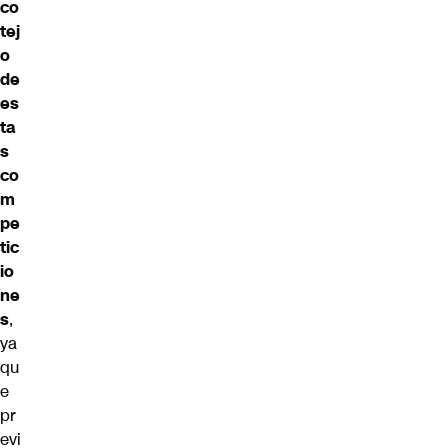
co
tej
o
de
es
ta
s
co
m
pe
tic
io
ne
s
,
ya
qu
e
pr
evi