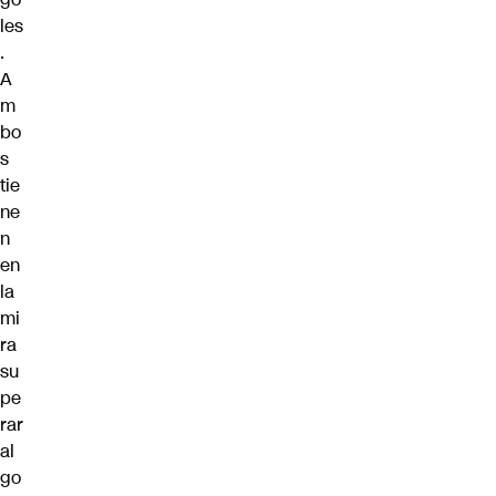
les
.
A
m
bo
s
tie
ne
n
en
la
mi
ra
su
pe
rar
al
go