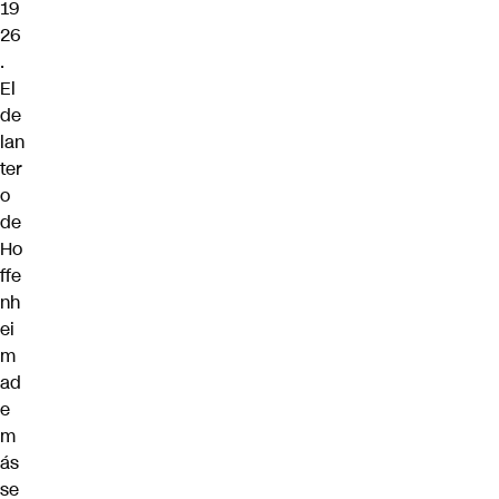
19
26
.
El
de
lan
ter
o
de
Ho
ffe
nh
ei
m
ad
e
m
ás
se