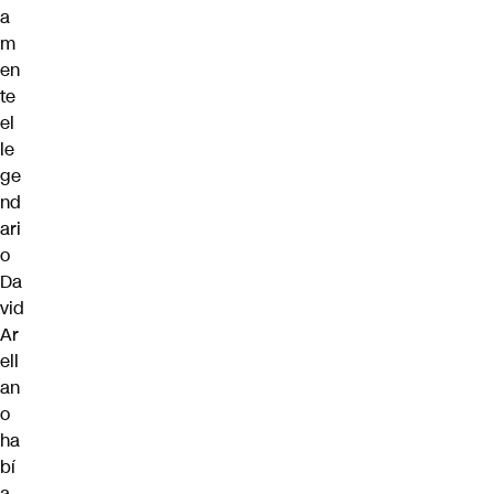
a
m
en
te
el
le
ge
nd
ari
o
Da
vid
Ar
ell
an
o
ha
bí
a