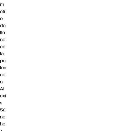
m
eti
ó
de
lle
no
en
la
pe
lea
co
n
Al
exi
s
Sá
nc
he
z