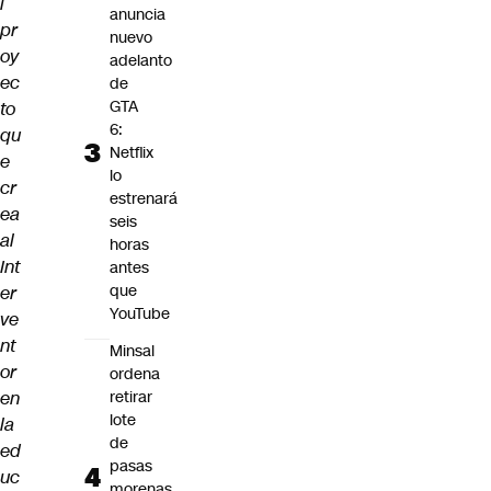
l
anuncia
pr
nuevo
oy
adelanto
ec
de
GTA
to
6:
qu
Netflix
e
lo
cr
estrenará
ea
seis
al
horas
Int
antes
que
er
YouTube
ve
nt
Minsal
or
ordena
en
retirar
lote
la
de
ed
pasas
uc
morenas