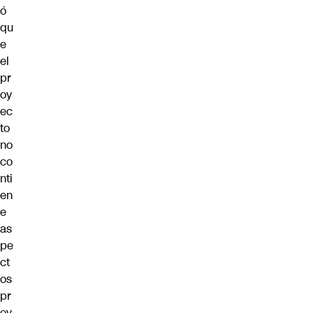
ó
qu
e
el
pr
oy
ec
to
no
co
nti
en
e
as
pe
ct
os
pr
ev