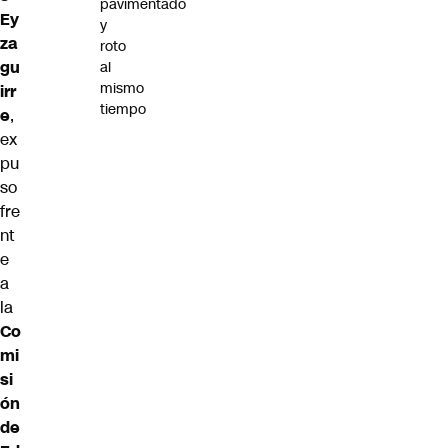
pavimentado
Ey
y
za
roto
gu
al
mismo
irr
tiempo
e
,
ex
pu
so
fre
nt
e
a
la
Co
mi
si
ón
de