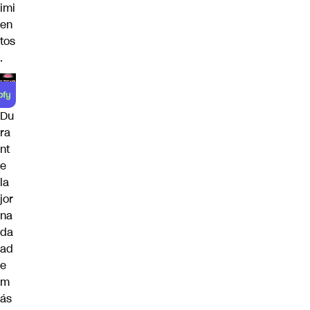
imi
en
tos
.
Du
ra
nt
e
la
jor
na
da
ad
e
m
ás