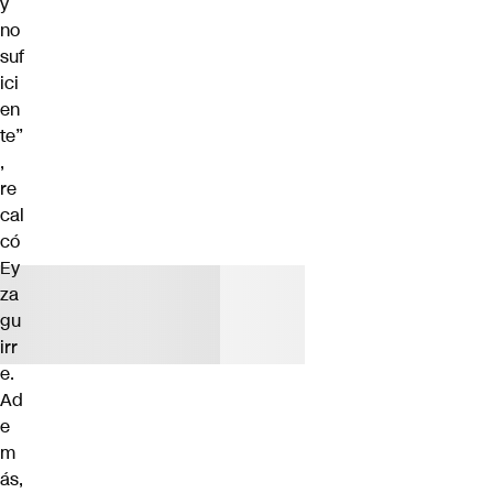
y
no
suf
ici
en
te”
,
re
cal
có
Ey
za
gu
irr
e.
Ad
e
m
ás,