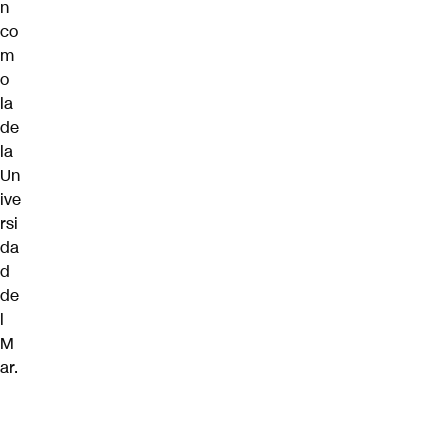
n
co
m
o
la
de
la
Un
ive
rsi
da
d
de
l
M
ar.