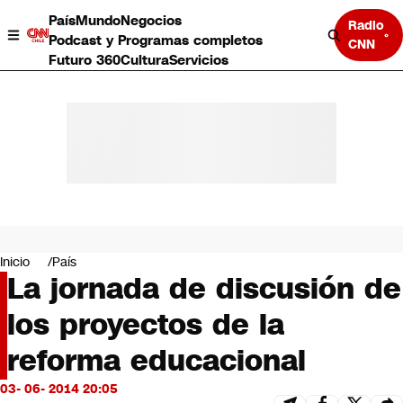
País
Mundo
Negocios
Radio
Podcast y Programas completos
CNN
Futuro 360
Cultura
Servicios
País
Mundo
Negocios
Inicio
País
La jornada de discusión de
Deportes
Programas completos
los proyectos de la
Cultura
Servicios
reforma educacional
Bits
CNN Data
03- 06- 2014 20:05
CNN tiempo