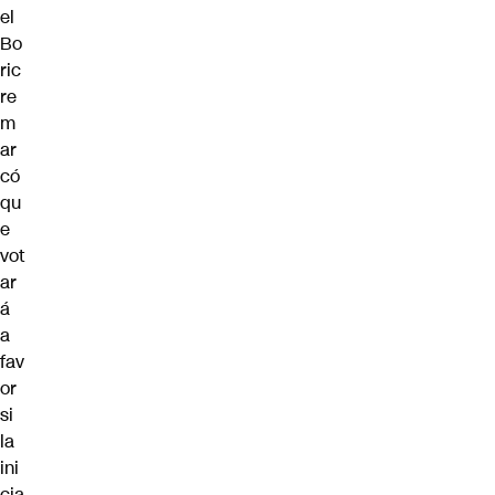
el
Bo
ric
re
m
ar
có
qu
e
vot
ar
á
a
fav
or
si
la
ini
cia