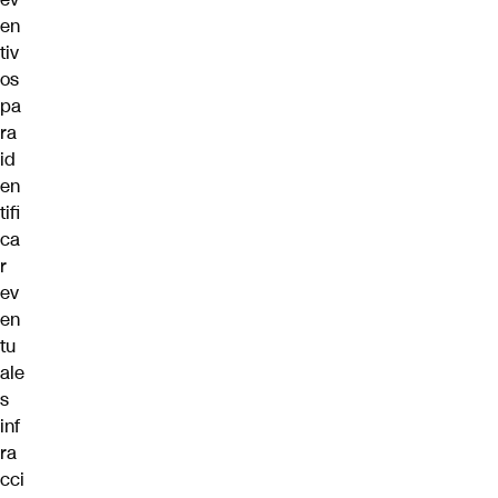
en
tiv
os
pa
ra
id
en
tifi
ca
r
ev
en
tu
ale
s
inf
ra
cci