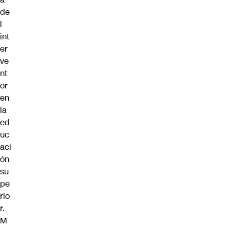
de
l
int
er
ve
nt
or
en
la
ed
uc
aci
ón
su
pe
rio
r.
M