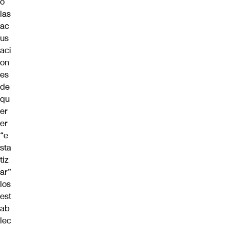
ó
las
ac
us
aci
on
es
de
qu
er
er
“e
sta
tiz
ar”
los
est
ab
lec