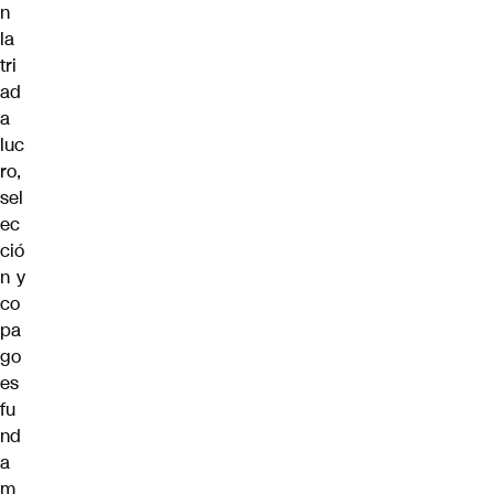
n
la
tri
ad
a
luc
ro,
sel
ec
ció
n y
co
pa
go
es
fu
nd
a
m