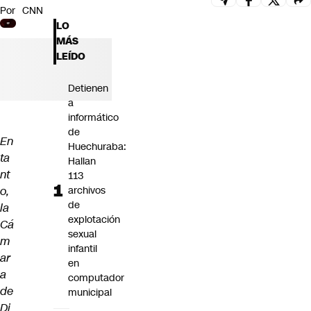
Por
CNN
Futuro 360
LO
Opinión
MÁS
LEÍDO
Detienen
a
informático
de
En
Huechuraba:
ta
Hallan
nt
113
o,
archivos
de
la
explotación
Cá
sexual
m
infantil
ar
en
a
computador
de
municipal
Di