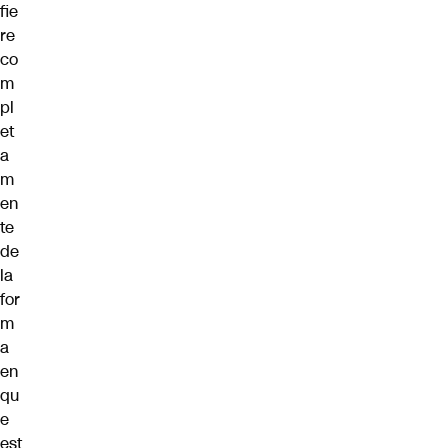
fie
re
co
m
pl
et
a
m
en
te
de
la
for
m
a
en
qu
e
est