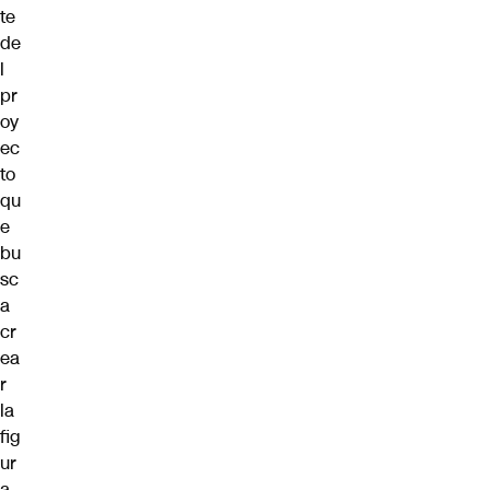
te
de
l
pr
oy
ec
to
qu
e
bu
sc
a
cr
ea
r
la
fig
ur
a