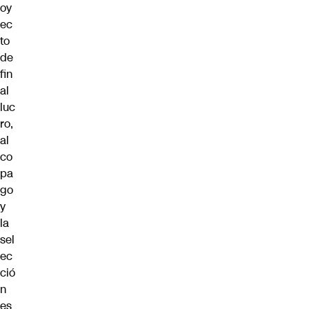
oy
ec
to
de
fin
al
luc
ro,
al
co
pa
go
y
la
sel
ec
ció
n
es