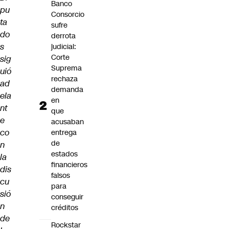
Banco
pu
Consorcio
ta
sufre
do
derrota
s
judicial:
Corte
sig
Suprema
uió
rechaza
ad
demanda
ela
en
nt
que
e
acusaban
co
entrega
de
n
estados
la
financieros
dis
falsos
cu
para
sió
conseguir
n
créditos
de
Rockstar