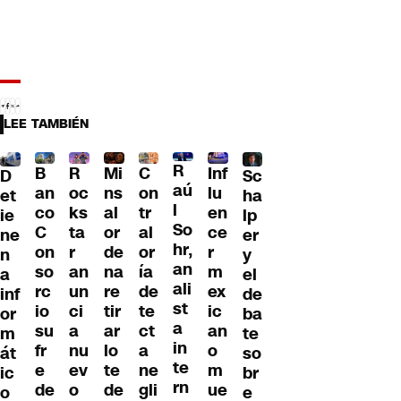
LEE TAMBIÉN
R
B
R
Mi
C
Inf
D
Sc
aú
an
oc
ns
on
lu
et
ha
l
co
ks
al
tr
en
ie
lp
So
C
ta
or
al
ce
ne
er
hr,
on
r
de
or
r
n
y
an
so
an
na
ía
m
a
el
ali
rc
un
re
de
ex
inf
de
st
io
ci
tir
te
ic
or
ba
a
su
a
ar
ct
an
m
te
in
fr
nu
lo
a
o
át
so
te
e
ev
te
ne
m
ic
br
rn
de
o
de
gli
ue
o
e