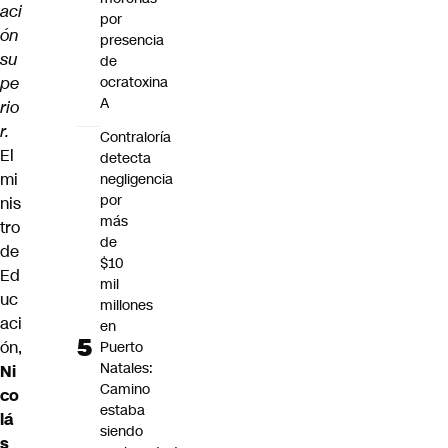
aci
por
ón
presencia
su
de
pe
ocratoxina
A
rio
r.
Contraloría
El
detecta
mi
negligencia
por
nis
más
tro
de
de
$10
Ed
mil
uc
millones
aci
en
ón,
Puerto
Natales:
Ni
Camino
co
estaba
lá
siendo
s