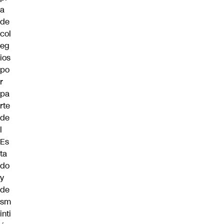
a
de
col
eg
ios
po
r
pa
rte
de
l
Es
ta
do
y
de
sm
inti