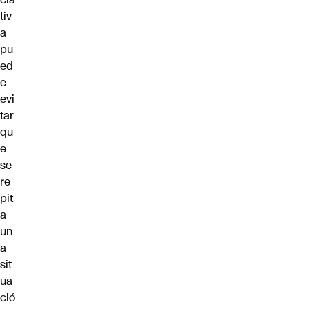
tiv
a
pu
ed
e
evi
tar
qu
e
se
re
pit
a
un
a
sit
ua
ció