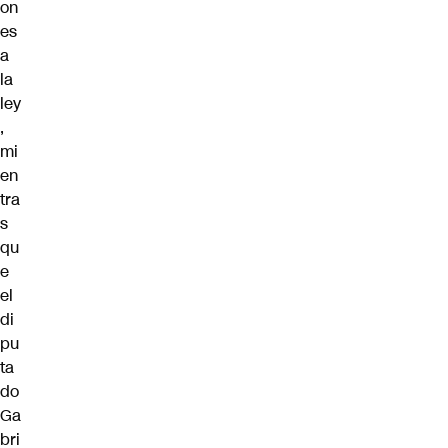
on
es
a
la
ley
,
mi
en
tra
s
qu
e
el
di
pu
ta
do
Ga
bri