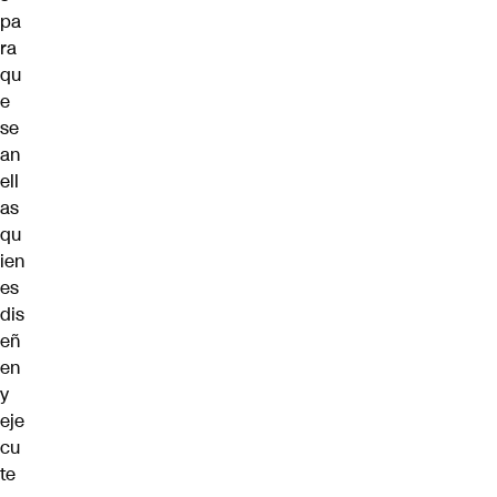
pa
ra
qu
e
se
an
ell
as
qu
ien
es
dis
eñ
en
y
eje
cu
te