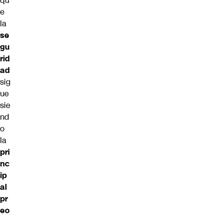
qu
e
la
se
gu
rid
ad
sig
ue
sie
nd
o
la
pri
nc
ip
al
pr
eo