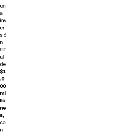
un
a
inv
er
sió
n
tot
al
de
$1
.0
00
mi
llo
ne
s,
co
n