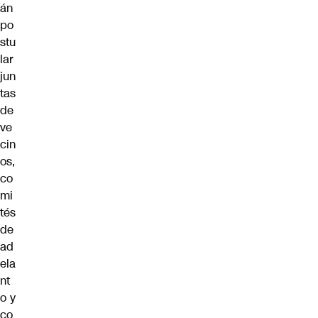
án
po
stu
lar
jun
tas
de
ve
cin
os,
co
mi
tés
de
ad
ela
nt
o y
co