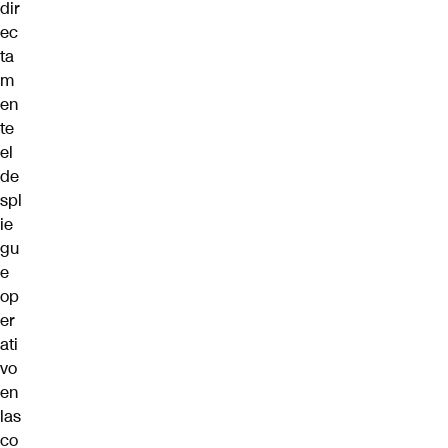
dir
ec
ta
m
en
te
el
de
spl
ie
gu
e
op
er
ati
vo
en
las
co