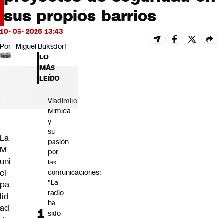
Futuro 360
sus propios barrios
Opinión
10- 05- 2026 13:43
Por
Miguel Buksdorf
LO
MÁS
LEÍDO
Vladimiro
Mimica
y
su
La
pasión
M
por
uni
las
ci
comunicaciones:
"La
pa
radio
lid
ha
ad
sido