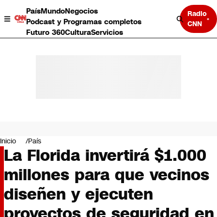
País
Mundo
Negocios
Radio
Podcast y Programas completos
CNN
Futuro 360
Cultura
Servicios
País
Mundo
Negocios
Inicio
País
La Florida invertirá $1.000
Deportes
Programas completos
millones para que vecinos
Cultura
Servicios
diseñen y ejecuten
Bits
CNN Data
proyectos de seguridad en
CNN tiempo