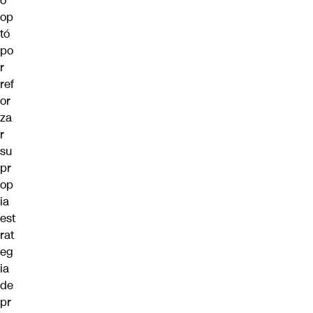
o
op
tó
po
r
ref
or
za
r
su
pr
op
ia
est
rat
eg
ia
de
pr