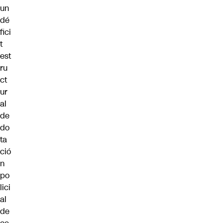
un
dé
fici
t
est
ru
ct
ur
al
de
do
ta
ció
n
po
lici
al
de