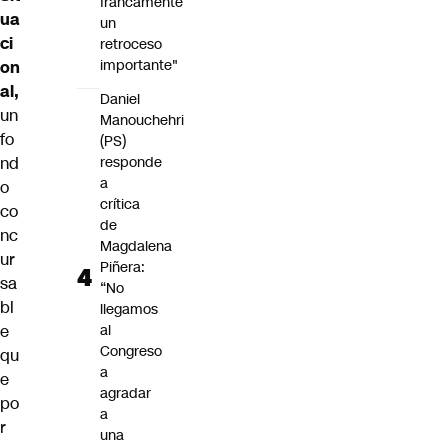
francamente
ua
un
ci
retroceso
importante"
on
al,
Daniel
un
Manouchehri
fo
(PS)
nd
responde
a
o
crítica
co
de
nc
Magdalena
ur
Piñera:
sa
“No
bl
llegamos
e
al
Congreso
qu
a
e
agradar
po
a
r
una