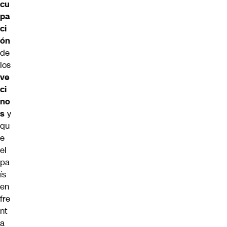
cu
pa
ci
ón
de
los
ve
ci
no
s
y
qu
e
el
pa
ís
en
fre
nt
a