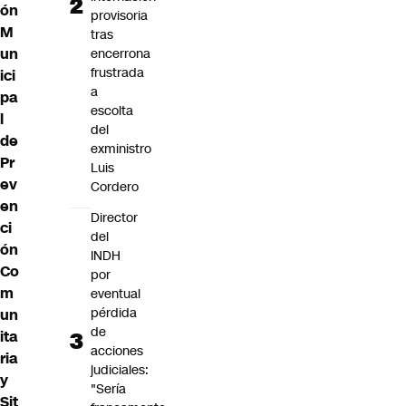
ón
provisoria
M
tras
un
encerrona
frustrada
ici
a
pa
escolta
l
del
de
exministro
Pr
Luis
ev
Cordero
en
Director
ci
del
ón
INDH
Co
por
m
eventual
pérdida
un
de
ita
acciones
ria
judiciales:
y
"Sería
Sit