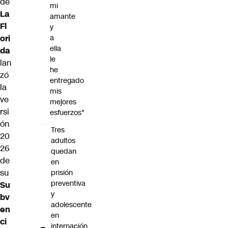
de
mi
La
amante
Fl
y
ori
a
ella
da
le
lan
he
zó
entregado
la
mis
ve
mejores
rsi
esfuerzos"
ón
Tres
20
adultos
26
quedan
de
en
su
prisión
preventiva
Su
y
bv
adolescente
en
en
ci
internación