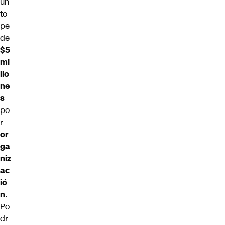
un
to
pe
de
$5
mi
llo
ne
s
po
r
or
ga
niz
ac
ió
n.
Po
dr