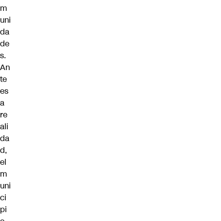
m
uni
da
de
s.
An
te
es
a
re
ali
da
d,
el
m
uni
ci
pi