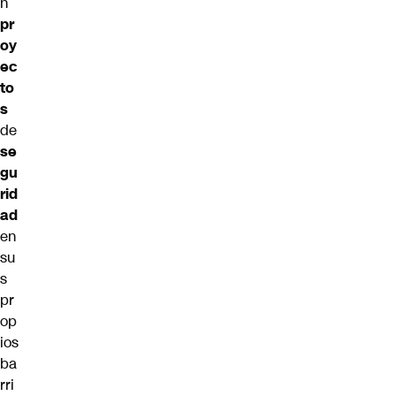
n
pr
oy
ec
to
s
de
se
gu
rid
ad
en
su
s
pr
op
ios
ba
rri