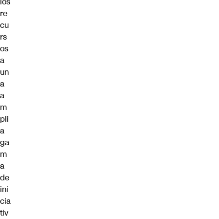
los
re
cu
rs
os
a
un
a
a
m
pli
a
ga
m
a
de
ini
cia
tiv