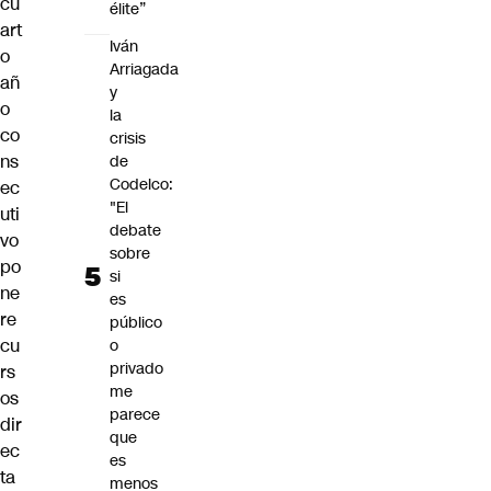
cu
élite”
art
Iván
o
Arriagada
añ
y
o
la
co
crisis
ns
de
Codelco:
ec
"El
uti
debate
vo
sobre
po
si
ne
es
re
público
cu
o
privado
rs
me
os
parece
dir
que
ec
es
ta
menos