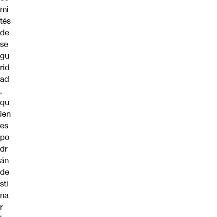
mi
tés
de
se
gu
rid
ad
,
qu
ien
es
po
dr
án
de
sti
na
r