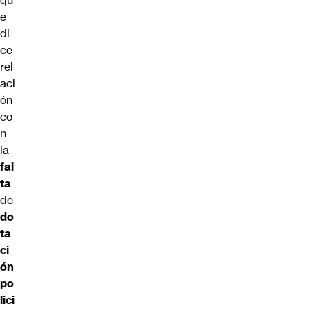
qu
e
di
ce
rel
aci
ón
co
n
la
fal
ta
de
do
ta
ci
ón
po
lici