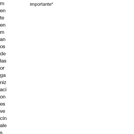
m
importante"
en
te
en
m
an
os
de
las
or
ga
niz
aci
on
es
ve
cin
ale
s