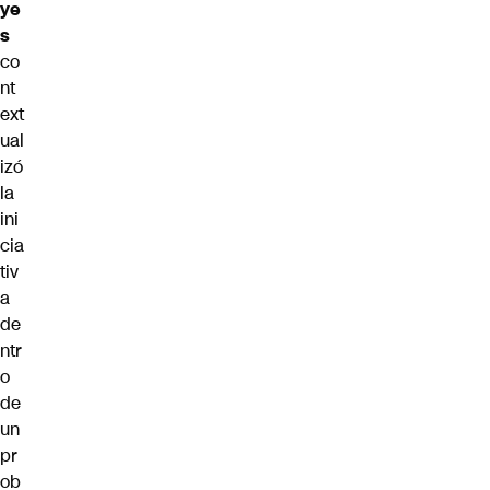
ye
s
co
nt
ext
ual
izó
la
ini
cia
tiv
a
de
ntr
o
de
un
pr
ob