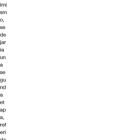
imi
sm
o,
se
de
jar
ía
un
a
se
gu
nd
a
et
ap
a,
ref
eri
da