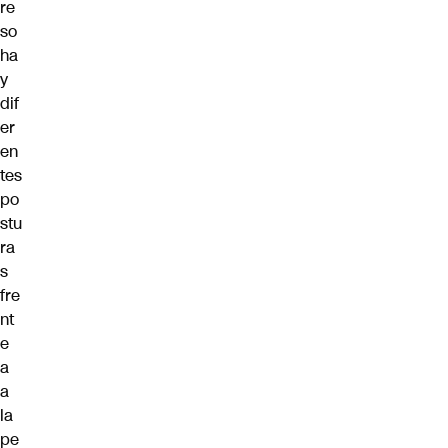
re
so
ha
y
dif
er
en
tes
po
stu
ra
s
fre
nt
e
a
a
la
pe