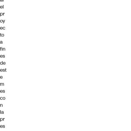
el
pr
oy
ec
to
a
fin
es
de
est
e
m
es
co
n
la
pr
es