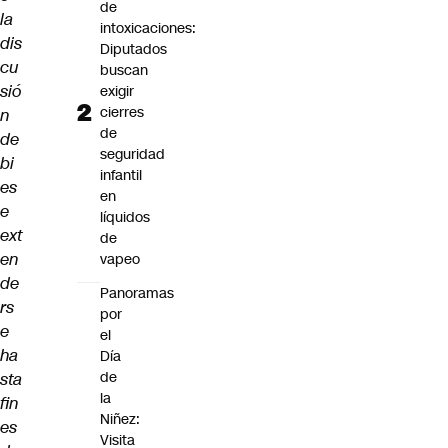
de
la
intoxicaciones:
dis
Diputados
cu
buscan
sió
exigir
cierres
n
de
de
seguridad
bi
infantil
es
en
e
líquidos
ext
de
en
vapeo
de
Panoramas
rs
por
e
el
ha
Día
de
sta
la
fin
Niñez:
es
Visita