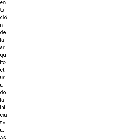
en
ta
ció
n
de
la
ar
qu
ite
ct
ur
a
de
la
ini
cia
tiv
a.
As