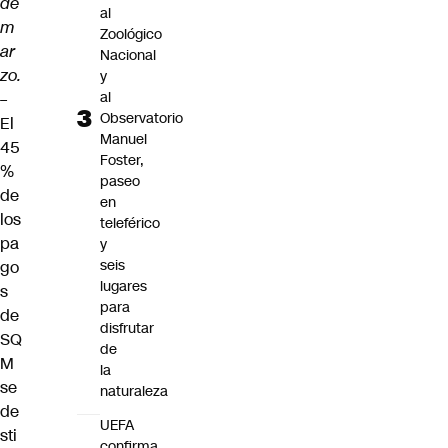
de
al
m
Zoológico
ar
Nacional
zo.
y
al
–
Observatorio
El
Manuel
45
Foster,
%
paseo
de
en
los
teleférico
pa
y
seis
go
lugares
s
para
de
disfrutar
SQ
de
M
la
se
naturaleza
de
UEFA
sti
confirma