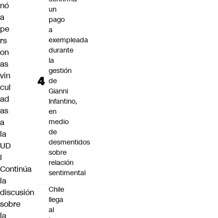
nó
un
a
pago
pe
a
rs
exempleada
durante
on
la
as
gestión
vin
de
cul
Gianni
ad
Infantino,
as
en
a
medio
de
la
desmentidos
UD
sobre
I
relación
Continúa
sentimental
la
Chile
discusión
llega
sobre
al
la