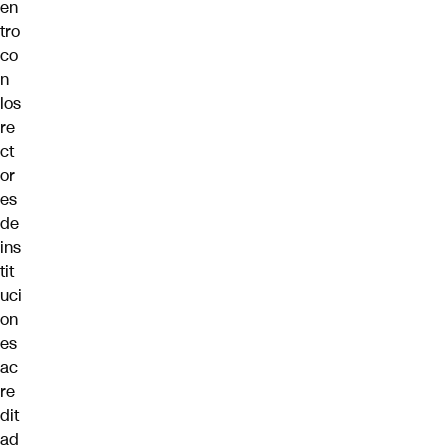
en
tro
co
n
los
re
ct
or
es
de
ins
tit
uci
on
es
ac
re
dit
ad