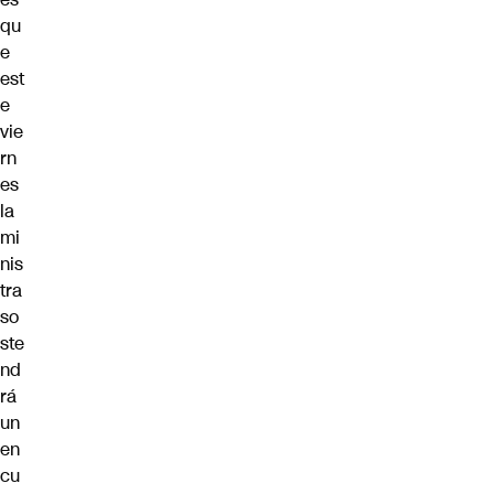
qu
e
est
e
vie
rn
es
la
mi
nis
tra
so
ste
nd
rá
un
en
cu