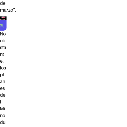
de
marzo”.
No
ob
sta
nt
e,
los
pl
an
es
de
l
Mi
ne
du