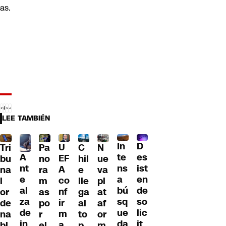
as.
LEE TAMBIÉN
D
In
U
Tri
Pa
C
N
A
es
te
EF
bu
no
hil
ue
nt
ist
ns
A
na
ra
e
va
e
en
a
co
l
m
lle
pl
al
de
bú
nf
or
as
ga
at
za
so
sq
ir
de
po
al
af
de
lic
ue
m
na
r
to
or
in
it
da
a
bl
el
p
m