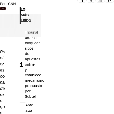
Por
CNN
Futuro 360
LO
Opinión
MÁS
LEÍDO
Tribunal
ordena
bloquear
sitios
Re
de
ct
apuestas
or
online
es
y
establece
co
mecanismo
nsi
propuesto
de
por
ra
Subtel
n
Ante
qu
alza
e