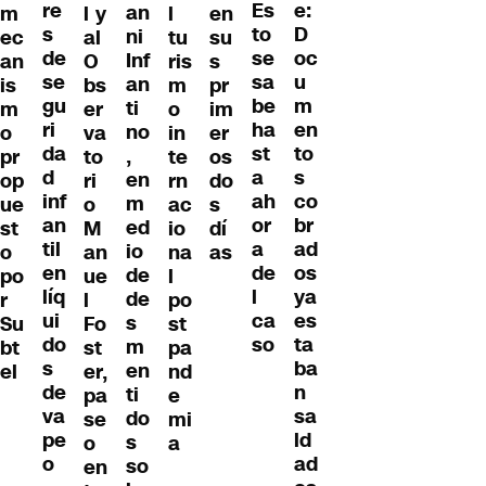
re
e:
Es
an
m
l y
l
en
s
D
to
ni
ec
al
tu
su
de
oc
se
Inf
an
O
ris
s
se
u
sa
an
is
bs
m
pr
gu
m
be
ti
m
er
o
im
ri
en
ha
no
o
va
in
er
da
to
st
,
pr
to
te
os
d
s
a
en
op
ri
rn
do
inf
co
ah
m
ue
o
ac
s
an
br
or
ed
st
M
io
dí
til
ad
a
io
o
an
na
as
en
os
de
de
po
ue
l
líq
ya
l
de
r
l
po
ui
es
ca
s
Su
Fo
st
do
ta
so
m
bt
st
pa
s
ba
en
el
er,
nd
de
n
ti
pa
e
va
sa
do
se
mi
pe
ld
s
o
a
o
ad
so
en