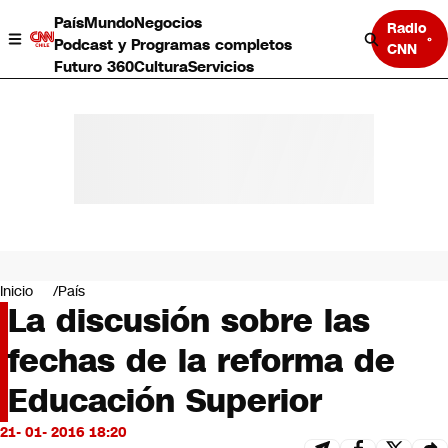
País
Mundo
Negocios
Radio
Podcast y Programas completos
CNN
Futuro 360
Cultura
Servicios
País
Mundo
Negocios
Inicio
País
La discusión sobre las
Deportes
Programas completos
fechas de la reforma de
Cultura
Servicios
Educación Superior
Bits
CNN Data
21- 01- 2016 18:20
CNN tiempo