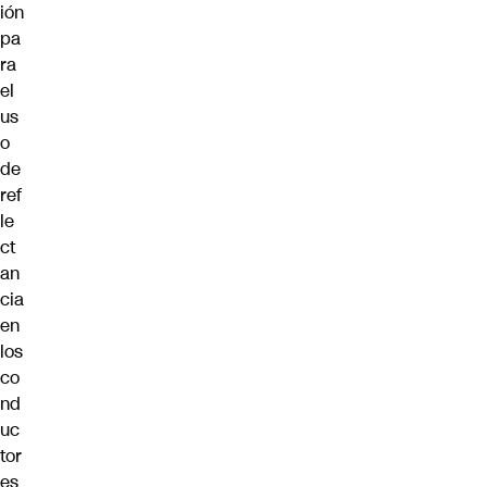
ión
pa
ra
el
us
o
de
ref
le
ct
an
cia
en
los
co
nd
uc
tor
es