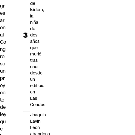
de
gr
Isidora,
es
la
ar
niña
on
de
al
dos
años
Co
que
ng
murió
re
tras
so
caer
un
desde
pr
un
oy
edificio
en
ec
Las
to
Condes
de
ley
Joaquín
qu
Lavín
León
e
abandona