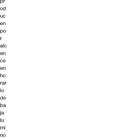
pr
od
uc
en
po
r
alc
an
ce
en
ho
rar
io
de
ba
ja
lu
mi
no