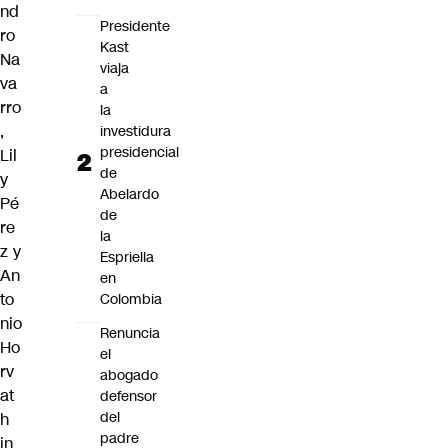
nd
Presidente
ro
Kast
Na
viaja
va
a
rro
la
,
investidura
presidencial
Lil
de
y
Abelardo
Pé
de
re
la
z y
Espriella
An
en
to
Colombia
nio
Renuncia
Ho
el
rv
abogado
at
defensor
del
h
padre
in