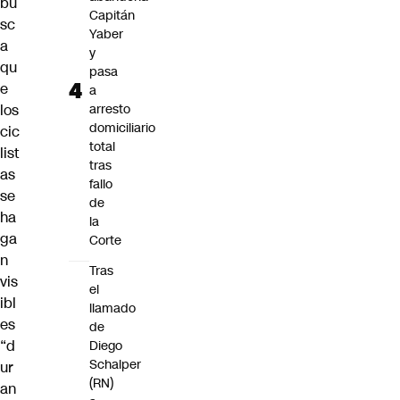
bu
Capitán
sc
Yaber
a
y
qu
pasa
e
a
los
arresto
domiciliario
cic
total
list
tras
as
fallo
se
de
ha
la
ga
Corte
n
Tras
vis
el
ibl
llamado
es
de
“d
Diego
Schalper
ur
(RN)
an