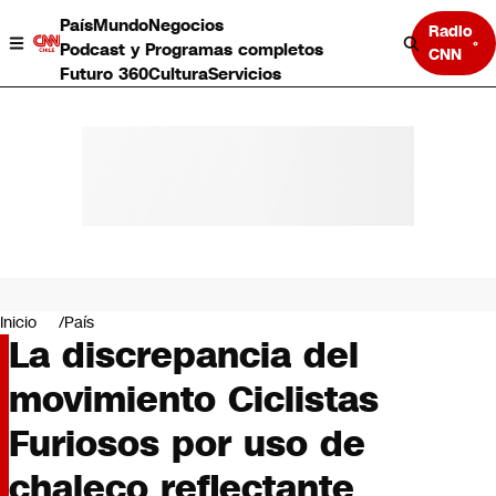
País
Mundo
Negocios
Radio
Podcast y Programas completos
CNN
Futuro 360
Cultura
Servicios
País
Mundo
Negocios
Inicio
País
La discrepancia del
Deportes
Programas completos
movimiento Ciclistas
Cultura
Servicios
Furiosos por uso de
Bits
CNN Data
chaleco reflectante
CNN tiempo