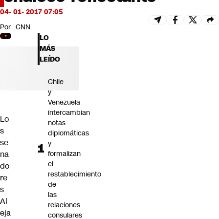
Futuro 360
04- 01- 2017 07:05
Opinión
Por
CNN
LO
MÁS
LEÍDO
Chile
y
Venezuela
intercambian
Lo
notas
s
diplomáticas
se
y
na
formalizan
el
do
restablecimiento
re
de
s
las
Al
relaciones
eja
consulares