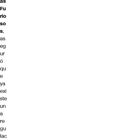
as
Fu
rio
so
s
,
as
eg
ur
ó
qu
e
ya
exi
ste
un
a
re
gu
lac