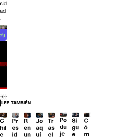
sid
ad
.
LEE TAMBIÉN
Po
C
Si
R
C
Pr
Jo
Tr
du
ó
gu
en
hil
es
aq
as
je
m
e
un
e
id
uí
el