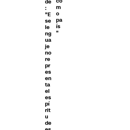
co
de
m
:
o
"E
pa
se
ís
le
"
ng
ua
je
no
re
pr
es
en
ta
el
es
pí
rit
u
de
es