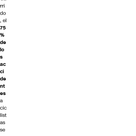
rri
do
, el
75
%
de
lo
s
ac
ci
de
nt
es
a
cic
list
as
se