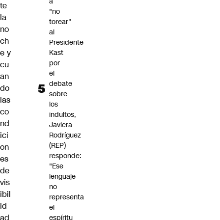
a
te
"no
la
torear"
no
al
ch
Presidente
e y
Kast
por
cu
el
an
debate
do
sobre
las
los
co
indultos,
nd
Javiera
ici
Rodríguez
(REP)
on
responde:
es
"Ese
de
lenguaje
vis
no
ibil
representa
id
el
ad
espíritu