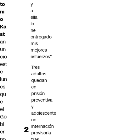
to
y
a
ni
ella
o
le
Ka
he
st
entregado
an
mis
un
mejores
ció
esfuerzos"
est
Tres
e
adultos
lun
quedan
es
en
prisión
qu
preventiva
e
y
el
adolescente
Go
en
bi
internación
er
provisoria
no
tras