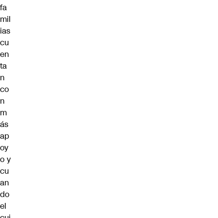
fa
mil
ias
cu
en
ta
n
co
n
m
ás
ap
oy
o y
cu
an
do
el
cui