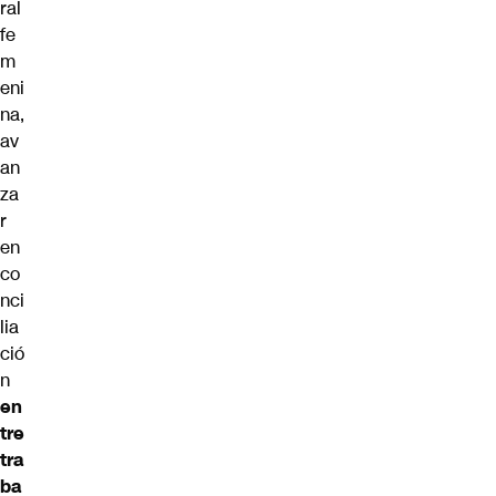
ral
fe
m
eni
na,
av
an
za
r
en
co
nci
lia
ció
n
en
tre
tra
ba