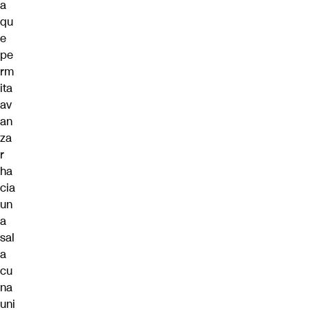
a
qu
e
pe
rm
ita
av
an
za
r
ha
cia
un
a
sal
a
cu
na
uni