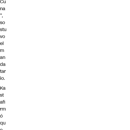
Cu
na
”,
so
stu
vo
el
m
an
da
tar
io.
Ka
st
afi
rm
ó
qu
e