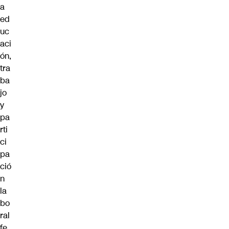
a
ed
uc
aci
ón,
tra
ba
jo
y
pa
rti
ci
pa
ció
n
la
bo
ral
fe