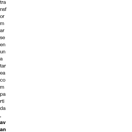
tra
nsf
or
m
ar
se
en
un
a
tar
ea
co
m
pa
rti
da
,
av
an