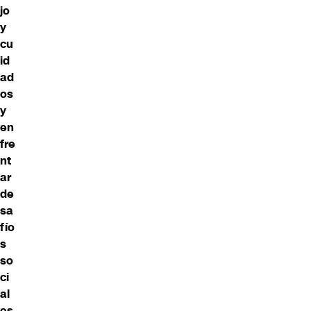
jo
y
cu
id
ad
os
y
en
fre
nt
ar
de
sa
fío
s
so
ci
al
es