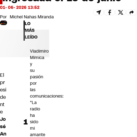
Futuro 360
01- 06- 2026 13:52
Opinión
Por
Michel Nahas Miranda
LO
MÁS
LEÍDO
Vladimiro
Mimica
y
su
El
pasión
pr
por
esi
las
comunicaciones:
de
"La
nt
radio
e
ha
Jo
sido
sé
mi
An
amante