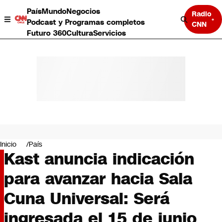
País
Mundo
Negocios
Radio
Podcast y Programas completos
CNN
Futuro 360
Cultura
Servicios
País
Mundo
Negocios
Inicio
País
Kast anuncia indicación
Deportes
Programas completos
para avanzar hacia Sala
Cultura
Servicios
Cuna Universal: Será
Bits
CNN Data
ingresada el 15 de junio
CNN tiempo