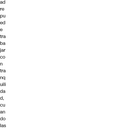
ad
re
pu
ed
e
tra
ba
jar
co
n
tra
nq
uili
da
d,
cu
an
do
las