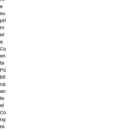
e
su
pri
m
er
a
Cu
en
ta
Pú
bli
ca
an
te
el
Co
ng
re