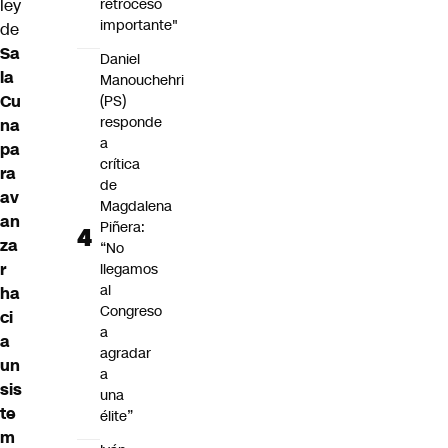
retroceso
ley
importante"
de
Sa
Daniel
la
Manouchehri
Cu
(PS)
responde
na
a
pa
crítica
ra
de
av
Magdalena
an
Piñera:
za
“No
r
llegamos
al
ha
Congreso
ci
a
a
agradar
un
a
sis
una
te
élite”
m