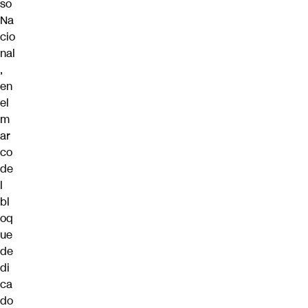
so
Na
cio
nal
,
en
el
m
ar
co
de
l
bl
oq
ue
de
di
ca
do