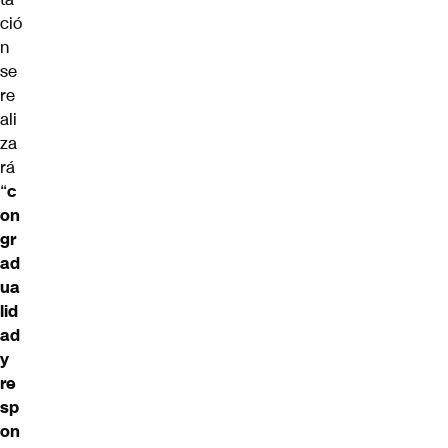
ció
n
se
re
ali
za
rá
“
c
on
gr
ad
ua
lid
ad
y
re
sp
on