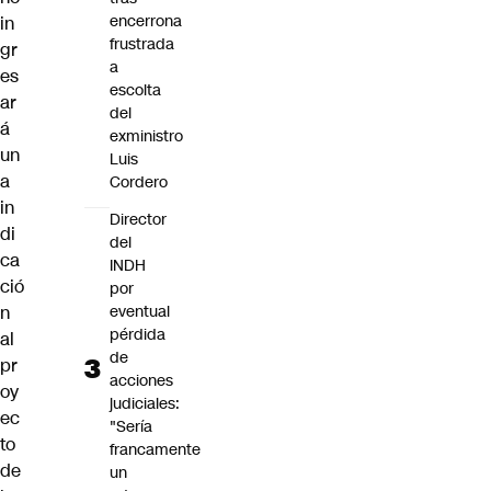
encerrona
in
frustrada
gr
a
es
escolta
ar
del
á
exministro
un
Luis
a
Cordero
in
Director
di
del
ca
INDH
ció
por
eventual
n
pérdida
al
de
pr
acciones
oy
judiciales:
ec
"Sería
to
francamente
de
un