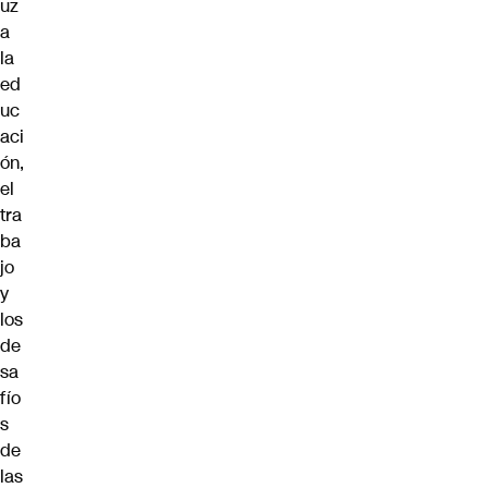
uz
a
la
ed
uc
aci
ón,
el
tra
ba
jo
y
los
de
sa
fío
s
de
las