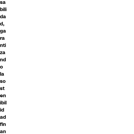
sa
bili
da
d,
ga
ra
nti
za
nd
o
la
so
st
en
ibil
id
ad
fin
an