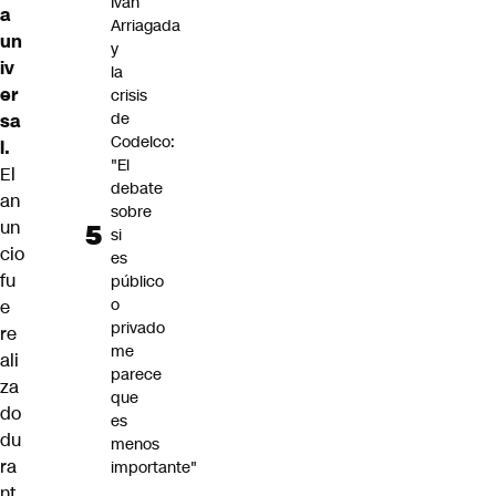
Iván
a
Arriagada
un
y
iv
la
er
crisis
de
sa
Codelco:
l.
"El
El
debate
an
sobre
un
si
cio
es
fu
público
o
e
privado
re
me
ali
parece
za
que
do
es
du
menos
ra
importante"
nt