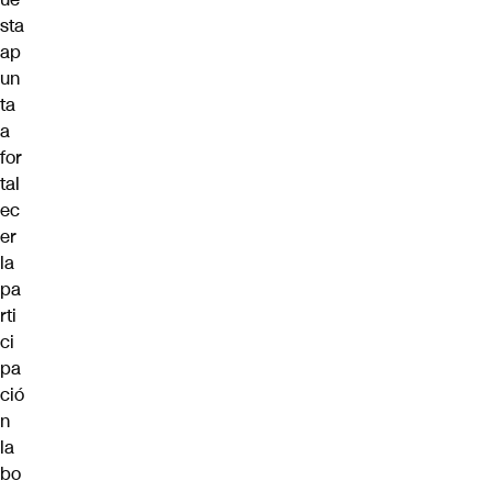
sta
ap
un
ta
a
for
tal
ec
er
la
pa
rti
ci
pa
ció
n
la
bo