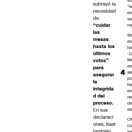
su
subrayó la
"s
necesidad
e
de
va
“cuidar
re
las
S
mesas
es
hasta los
ha
últimos
-1
Me
votos”
em
para
al
asegurar
po
la
he
integrida
en
d del
re
proceso.
de
de
En sus
declaraci
C
ones, Kast
cu
también
in