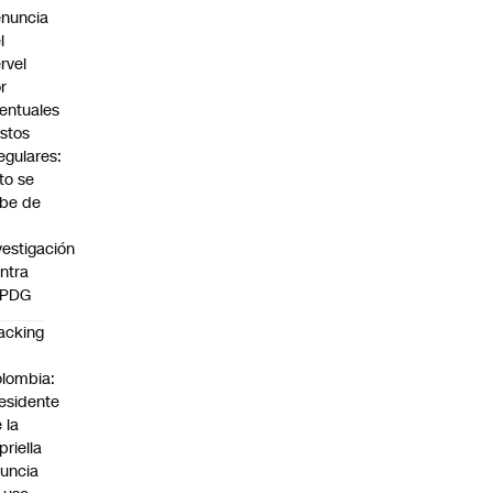
nuncia
l
rvel
r
entuales
stos
regulares:
to se
be de
vestigación
ntra
 PDG
acking
n
lombia:
esidente
 la
priella
uncia