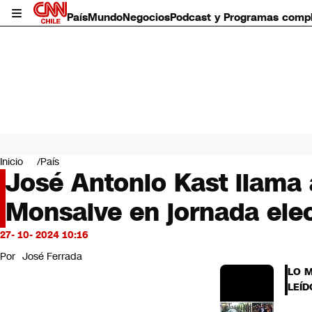
País
Mundo
Negocios
Podcast y Programas comp
País
Mundo
Inicio
País
Negocios
José Antonio Kast llama a
Deportes
Monsalve en jornada elec
Programas completos
Cultura
Servicios
27- 10- 2024 10:16
Bits
Por
José Ferrada
CNN Data
LO 
CNN tiempo
LEÍD
Futuro 360
Opinión