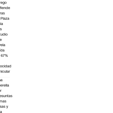
rego
fiende
ras
 Plaza
lia
as
tudio
e
vela
ída
 67%
locidad
hicular
na
erella
r
esuntas
rmas
lsas y
na