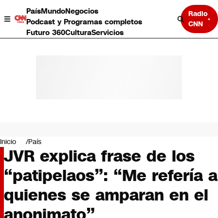
País
Mundo
Negocios
Radio
Podcast y Programas completos
CNN
Futuro 360
Cultura
Servicios
País
Mundo
Negocios
Inicio
País
JVR explica frase de los
Deportes
Programas completos
“patipelaos”: “Me refería a
Cultura
Servicios
quienes se amparan en el
Bits
CNN Data
anonimato”
CNN tiempo