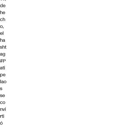
de
he
ch
o,
el
ha
sht
ag
#P
ati
pe
lao
s
se
co
nvi
rti
ó