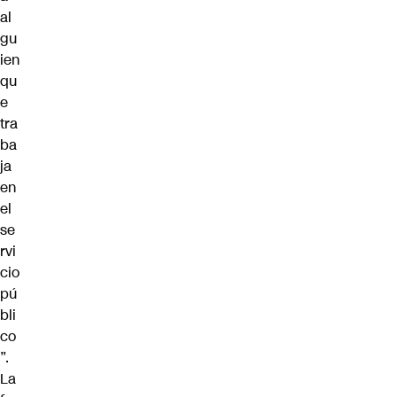
al
gu
ien
qu
e
tra
ba
ja
en
el
se
rvi
cio
pú
bli
co
”.
La