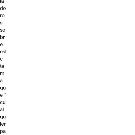
la
do
re
s
so
br
e
est
e
te
m
a
qu
e
“
cu
al
qu
ier
pa