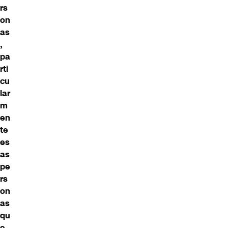
rs
on
as
,
pa
rti
cu
lar
m
en
te
es
as
pe
rs
on
as
qu
e