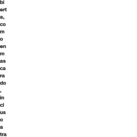
bi
ert
a,
co
m
o
en
m
as
ca
ra
do
,
in
cl
us
o
a
tra