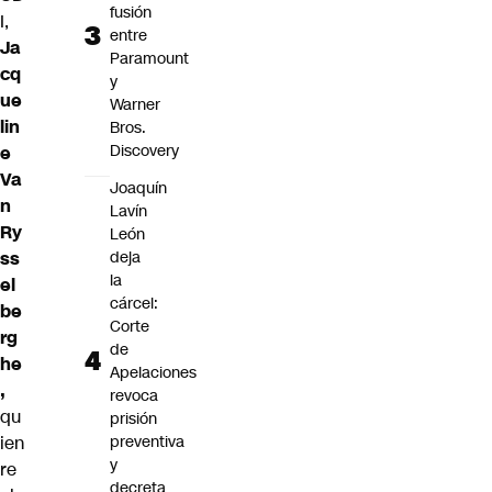
fusión
I,
entre
Ja
Paramount
cq
y
ue
Warner
lin
Bros.
Discovery
e
Va
Joaquín
n
Lavín
Ry
León
ss
deja
la
el
cárcel:
be
Corte
rg
de
he
Apelaciones
,
revoca
qu
prisión
ien
preventiva
y
re
decreta