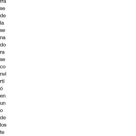
fra
se
de
la
se
na
do
ra
se
co
nvi
rti
ó
en
un
o
de
los
te