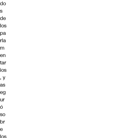
do
s
de
los
pa
rla
m
en
tar
ios
, y
as
eg
ur
ó
so
br
e
los