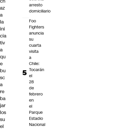
ch
arresto
az
domiciliario
a
Foo
la
Fighters
ini
anuncia
cia
su
tiv
cuarta
a
visita
qu
a
e
Chile:
Tocarán
bu
el
sc
28
a
de
re
febrero
ba
en
jar
el
los
Parque
Estadio
su
Nacional
el