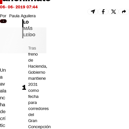
Futuro 360
06- 06- 2019 07:44
Opinión
Por
Paula Aguilera
LO
MÁS
LEÍDO
Tras
freno
de
Hacienda,
Un
Gobierno
a
mantiene
av
2031
ala
como
fecha
nc
para
ha
corredores
de
del
crí
Gran
tic
Concepción