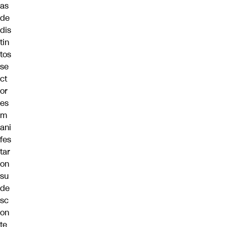
as
de
dis
tin
tos
se
ct
or
es
m
ani
fes
tar
on
su
de
sc
on
te