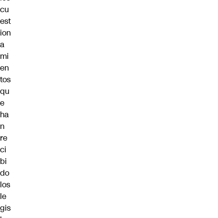
cu
est
ion
a
mi
en
tos
qu
e
ha
n
re
ci
bi
do
los
le
gis