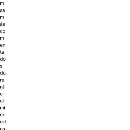
m
as
m
ás
co
m
en
ta
do
s
du
ra
nt
e
el
mi
ér
col
es,