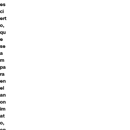
es
ci
ert
o,
qu
e
se
a
m
pa
ra
en
el
an
on
im
at
o,
en