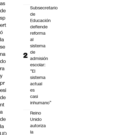
as
Subsecretario
de
de
sp
Educación
ert
defiende
ó
reforma
la
al
sistema
se
de
na
admisión
do
escolar:
ra
“El
y
sistema
pr
actual
esi
es
casi
de
inhumano”
nt
a
Reino
de
Unido
autoriza
la
la
UD