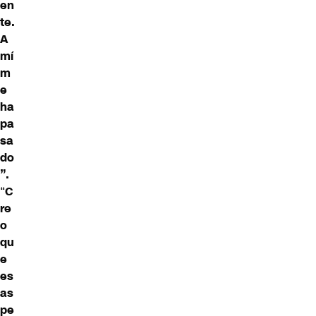
en
te.
A
mí
m
e
ha
pa
sa
do
”.
“
C
re
o
qu
e
es
as
pe