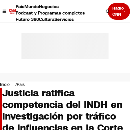
País
Mundo
Negocios
Radio
Podcast y Programas completos
CNN
Futuro 360
Cultura
Servicios
País
Mundo
Negocios
Inicio
País
Justicia ratifica
Deportes
Programas completos
competencia del INDH en
Cultura
Servicios
investigación por tráfico
Bits
CNN Data
de influencias en la Corte
CNN tiempo