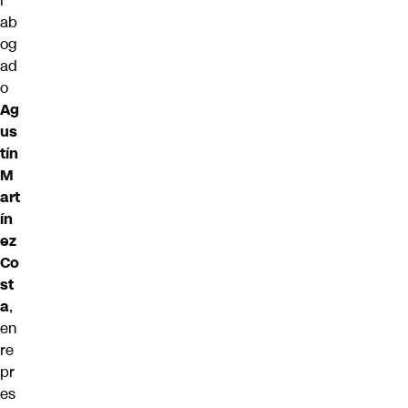
l
ab
og
ad
o
Ag
us
tín
M
art
ín
ez
Co
st
a
,
en
re
pr
es