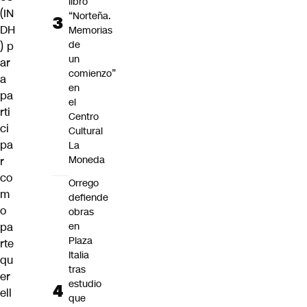
libro
(IN
“Norteña.
DH
Memorias
de
) p
un
ar
comienzo”
a
en
pa
el
rti
Centro
ci
Cultural
pa
La
Moneda
r
co
Orrego
m
defiende
o
obras
en
pa
Plaza
rte
Italia
qu
tras
er
estudio
ell
que