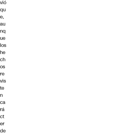
vió
qu
e,
au
nq
ue
los
he
ch
os
re
vis
te
n
ca
rá
ct
er
de