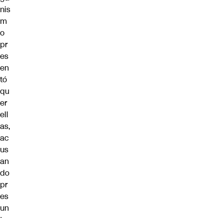
nis
m
o
pr
es
en
tó
qu
er
ell
as,
ac
us
an
do
pr
es
un