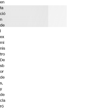
en
ta
ció
n
de
l
ex
mi
nis
tro
De
sb
or
de
s,
y
de
cla
ró