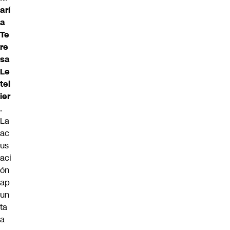
arí
a
Te
re
sa
Le
tel
ier
.
La
ac
us
aci
ón
ap
un
ta
a