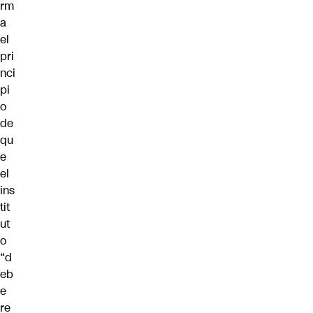
rm
a
el
pri
nci
pi
o
de
qu
e
el
ins
tit
ut
o
“d
eb
e
re