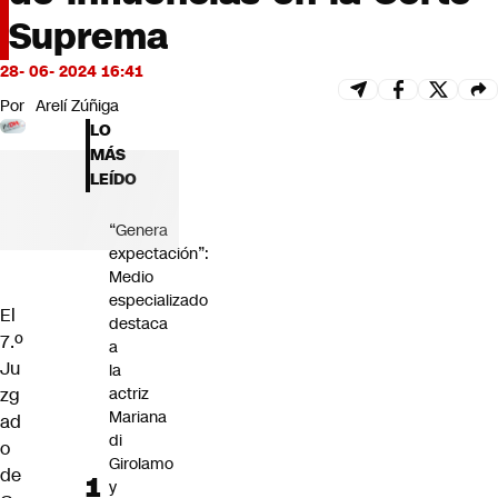
Futuro 360
Suprema
Opinión
28- 06- 2024 16:41
Por
Arelí Zúñiga
LO
MÁS
LEÍDO
“Genera
expectación”:
Medio
especializado
El
destaca
7.º
a
Ju
la
actriz
zg
Mariana
ad
di
o
Girolamo
de
y