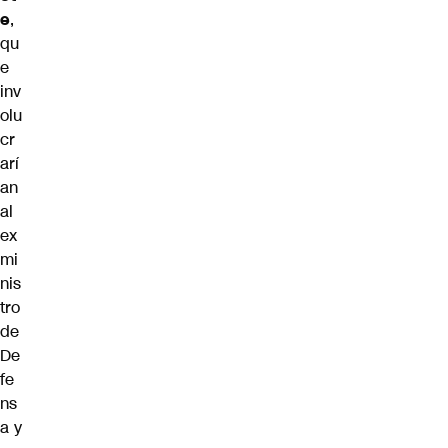
e
,
qu
e
inv
olu
cr
arí
an
al
ex
mi
nis
tro
de
De
fe
ns
a y