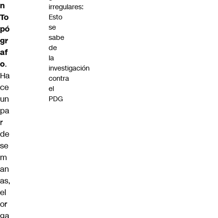
n
irregulares:
To
Esto
se
pó
sabe
gr
de
af
la
o
.
investigación
Ha
contra
ce
el
un
PDG
pa
r
de
se
m
an
as,
el
or
ga