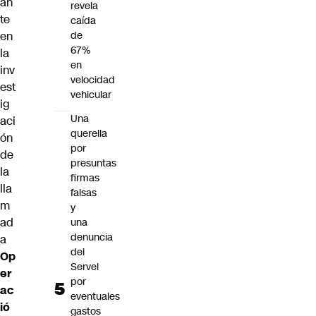
an
revela
te
caída
de
en
67%
la
en
inv
velocidad
est
vehicular
ig
Una
aci
querella
ón
por
de
presuntas
la
firmas
lla
falsas
m
y
ad
una
denuncia
a
del
Op
Servel
er
por
ac
eventuales
ió
gastos