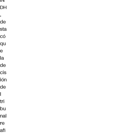
IN
DH
,
de
sta
có
qu
e
la
de
cis
ión
de
l
tri
bu
nal
re
afi