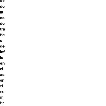
tos
de
lit
os
de
trá
fic
o
de
inf
lu
en
ci
as
en
el
no
m
br