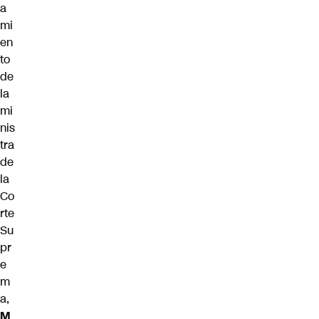
a
mi
en
to
de
la
mi
nis
tra
de
la
Co
rte
Su
pr
e
m
a,
M