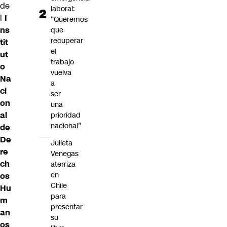
de
laboral:
l
I
“Queremos
ns
que
recuperar
tit
el
ut
trabajo
o
vuelva
Na
a
ci
ser
on
una
al
prioridad
nacional”
de
De
Julieta
re
Venegas
ch
aterriza
en
os
Chile
Hu
para
m
presentar
an
su
os