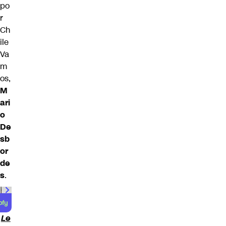
po
r
Ch
ile
Va
m
os,
M
ari
o
De
sb
or
de
s
.
Le