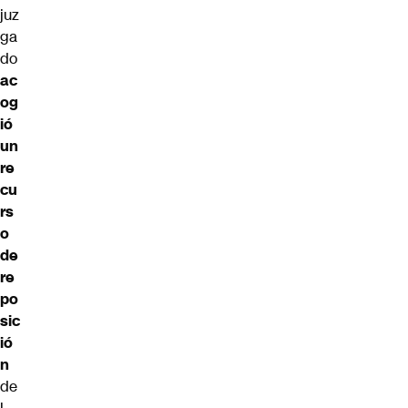
juz
ga
do
ac
og
ió
un
re
cu
rs
o
de
re
po
sic
ió
n
de