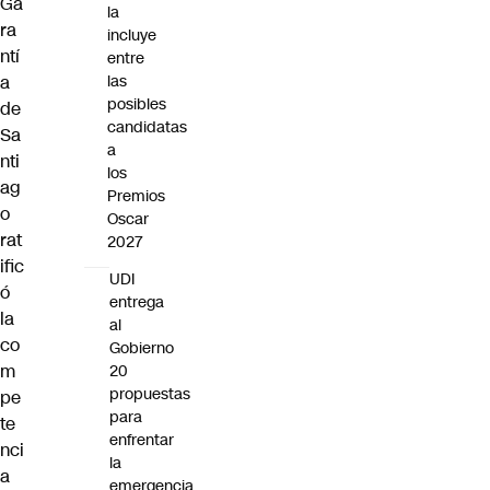
Ga
la
ra
incluye
ntí
entre
las
a
posibles
de
candidatas
Sa
a
nti
los
ag
Premios
o
Oscar
rat
2027
ific
UDI
ó
entrega
la
al
co
Gobierno
m
20
propuestas
pe
para
te
enfrentar
nci
la
a
emergencia