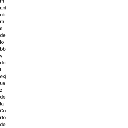
m
ani
ob
ra
s
de
lo
bb
y
de
l
exj
ue
z
de
la
Co
rte
de