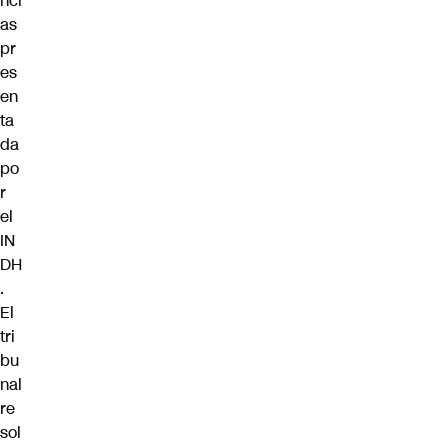
nci
as
pr
es
en
ta
da
po
r
el
IN
DH
.
El
tri
bu
nal
re
sol