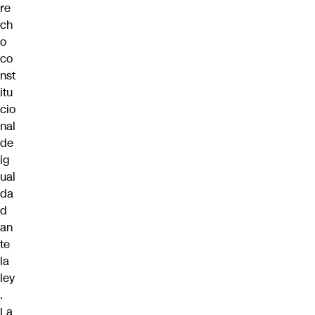
re
ch
o
co
nst
itu
cio
nal
de
ig
ual
da
d
an
te
la
ley
.
La