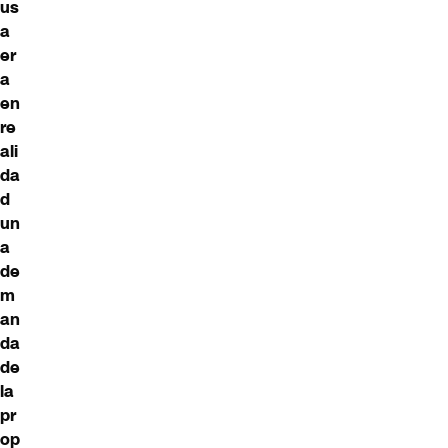
us
a
er
a
en
re
ali
da
d
un
a
de
m
an
da
de
la
pr
op