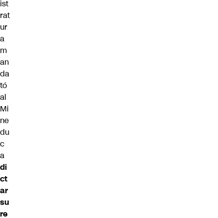
ist
rat
ur
a
m
an
da
tó
al
Mi
ne
du
c
a
di
ct
ar
su
re