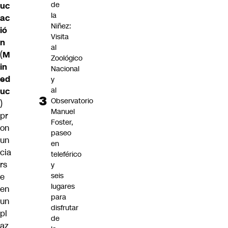
de
uc
la
ac
Niñez:
ió
Visita
n
al
(
M
Zoológico
in
Nacional
ed
y
al
uc
Observatorio
)
Manuel
pr
Foster,
on
paseo
un
en
cia
teleférico
rs
y
seis
e
lugares
en
para
un
disfrutar
pl
de
az