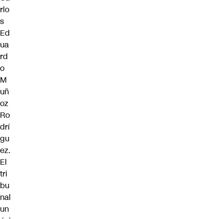
rlo
s
Ed
ua
rd
o
M
uñ
oz
Ro
drí
gu
ez.
El
tri
bu
nal
un