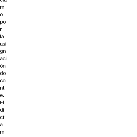
m
o
po
r
la
asi
gn
aci
ón
do
ce
nt
e.
El
di
ct
a
m