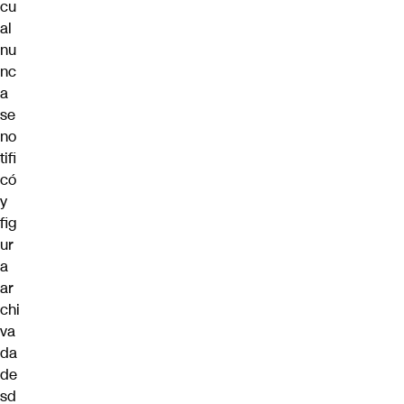
cu
al
nu
nc
a
se
no
tifi
có
y
fig
ur
a
ar
chi
va
da
de
sd