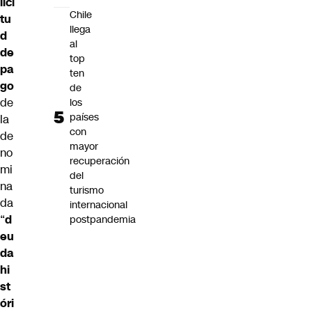
lici
Chile
tu
llega
d
al
de
top
pa
ten
go
de
de
los
países
la
con
de
mayor
no
recuperación
mi
del
na
turismo
da
internacional
“
d
postpandemia
eu
da
hi
st
óri