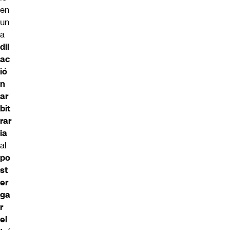
en
un
a
dil
ac
ió
n
ar
bit
rar
ia
al
po
st
er
ga
r
el