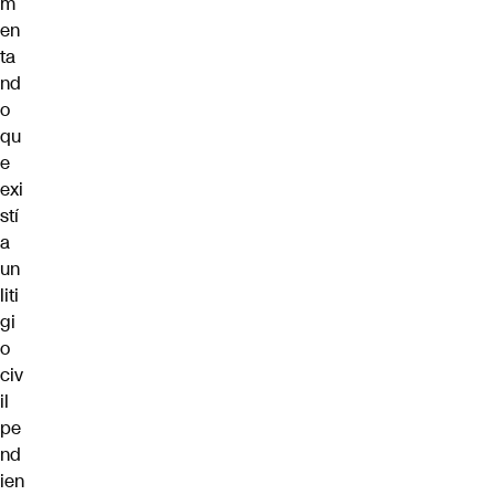
m
en
ta
nd
o
qu
e
exi
stí
a
un
liti
gi
o
civ
il
pe
nd
ien