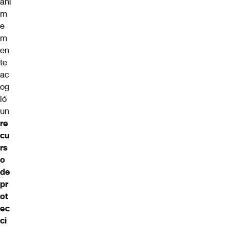
áni
m
e
m
en
te
ac
og
ió
un
re
cu
rs
o
de
pr
ot
ec
ci