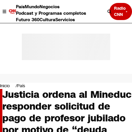
País
Mundo
Negocios
Radio
Podcast y Programas completos
CNN
Futuro 360
Cultura
Servicios
País
Mundo
Negocios
Inicio
País
Justicia ordena al Mineduc
Deportes
Programas completos
responder solicitud de
Cultura
Servicios
pago de profesor jubilado
Bits
CNN Data
por motivo de “deuda
CNN tiempo