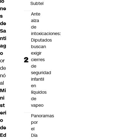
io
Subtel
ne
Ante
s
alza
de
de
Sa
intoxicaciones:
nti
Diputados
ag
buscan
o
exigir
cierres
or
de
de
seguridad
nó
infantil
al
en
Mi
líquidos
ni
de
st
vapeo
eri
Panoramas
o
por
de
el
Ed
Día