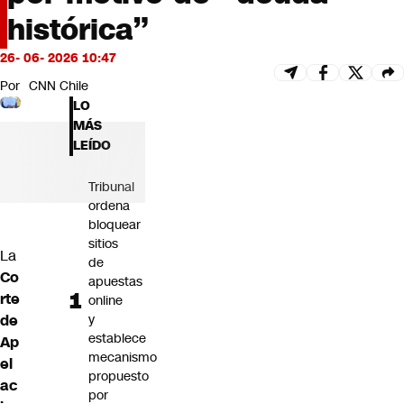
Futuro 360
histórica”
Opinión
26- 06- 2026 10:47
Por
CNN Chile
LO
MÁS
LEÍDO
Tribunal
ordena
bloquear
sitios
La
de
Co
apuestas
rte
online
de
y
establece
Ap
mecanismo
el
propuesto
ac
por