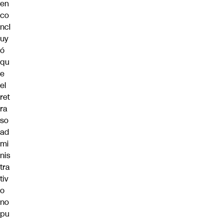
en
co
ncl
uy
ó
qu
e
el
ret
ra
so
ad
mi
nis
tra
tiv
o
no
pu