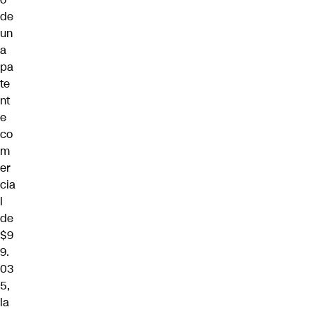
de
un
a
pa
te
nt
e
co
m
er
cia
l
de
$9
9.
03
5,
la