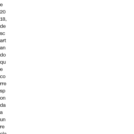
e
20
18,
de
sc
art
an
do
qu
e
co
rre
sp
on
da
a
un
re
cla