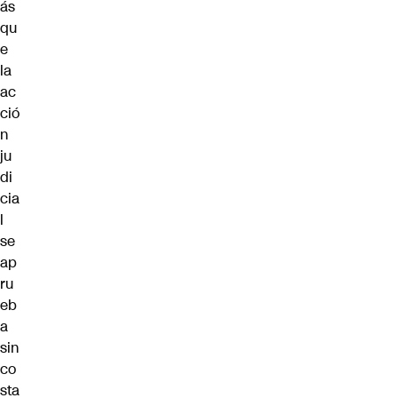
ás
qu
e
la
ac
ció
n
ju
di
cia
l
se
ap
ru
eb
a
sin
co
sta