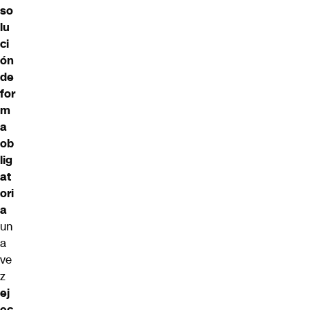
so
lu
ci
ón
de
for
m
a
ob
lig
at
ori
a
un
a
ve
z
ej
ec