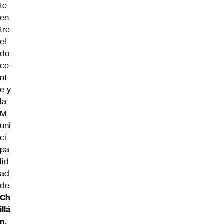
te
en
tre
el
do
ce
nt
e y
la
M
uni
ci
pa
lid
ad
de
Ch
illá
n
,