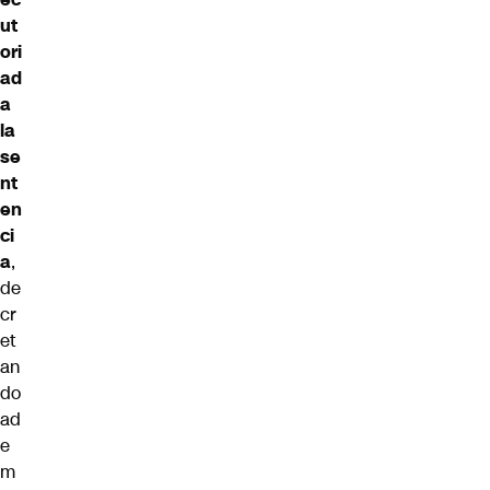
ut
ori
ad
a
la
se
nt
en
ci
a
,
de
cr
et
an
do
ad
e
m