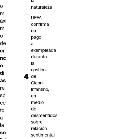
la
o
naturaleza
m
UEFA
áxi
confirma
m
un
o
pago
de
a
ci
exempleada
durante
nc
la
o
gestión
dí
de
as
Gianni
re
Infantino,
sp
en
ec
medio
de
to
desmentidos
a
sobre
la
relación
so
sentimental