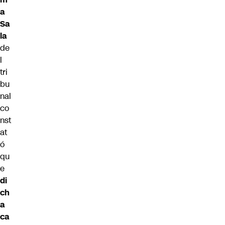
a
Sa
la
de
l
tri
bu
nal
co
nst
at
ó
qu
e
di
ch
a
ca