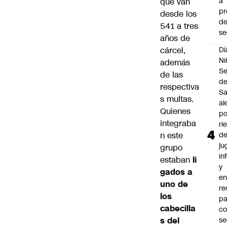
a
que van
pr
desde los
d
541 a tres
se
años de
cárcel,
Dí
Ni
además
Se
de las
d
respectiva
Sa
s multas.
al
Quienes
po
integraba
ri
n este
d
ju
grupo
in
estaban
li
y
gados a
en
uno de
r
los
pa
cabecilla
c
s del
se