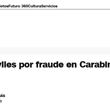
letos
Futuro 360
Cultura
Servicios
viles por fraude en Carab
MÁS
O