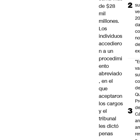
su
de $28
ve
mil
20
millones.
da
Los
co
individuos
n
accediero
de
n a un
ex
procedimi
“E
ento
va
abreviado
su
, en el
co
d
que
Qu
aceptaron
Pr
los cargos
de
y el
C
tribunal
an
les dictó
am
penas
re