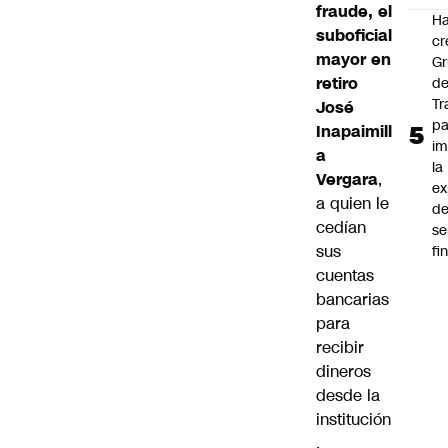
fraude, el
Ha
suboficial
cr
mayor en
G
retiro
d
Tr
José
pa
Inapaimill
im
a
la
Vergara
,
ex
a quien le
d
cedían
se
sus
fi
cuentas
bancarias
para
recibir
dineros
desde la
institución
.