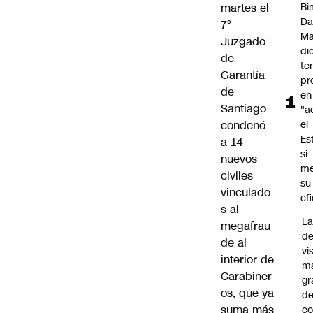
martes el
Bi
Da
7°
M
Juzgado
di
de
te
Garantía
pr
de
en
Santiago
"a
condenó
el
Es
a 14
si
nuevos
me
civiles
su
vinculado
ef
s al
La
megafrau
de
de al
vi
interior de
m
Carabiner
gr
os, que ya
de
suma más
co