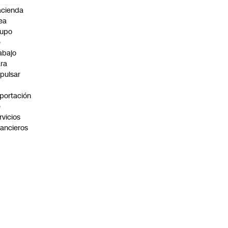
cienda
ea
rupo
e
abajo
ra
pulsar
portación
e
rvicios
nancieros