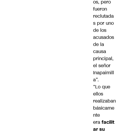
os, pero
fueron
reclutada
s por uno
de los
acusados
de la
causa
principal,
el señor
Inapaimill
a”.
“Lo que
ellos
realizaban
básicame
nte
era
facilit
ar su