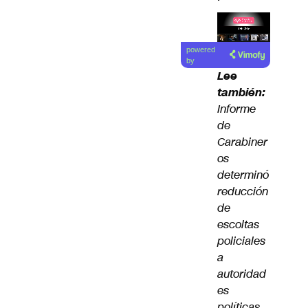
Lea el
powered
artículo
by
Lee
también:
Informe
de
Carabiner
os
determinó
reducción
de
escoltas
policiales
a
autoridad
es
políticas