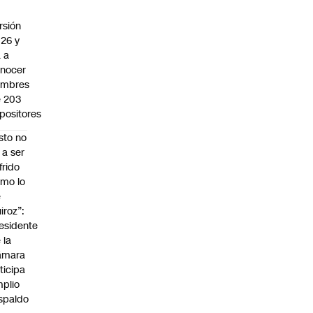
rsión
26 y
 a
nocer
ombres
 203
positores
sto no
 a ser
frido
mo lo
e
iroz”:
esidente
 la
ámara
ticipa
plio
spaldo