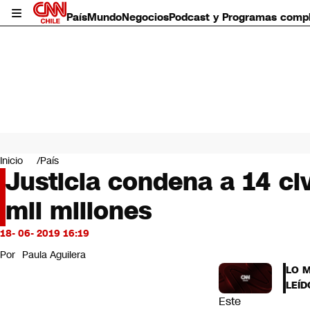
País
Mundo
Negocios
Podcast y Programas comp
País
Mundo
Inicio
País
Negocios
Justicia condena a 14 ci
Deportes
mil millones
Programas completos
Cultura
Servicios
18- 06- 2019 16:19
Bits
Por
Paula Aguilera
CNN Data
LO 
CNN tiempo
LEÍD
Futuro 360
Este
Opinión