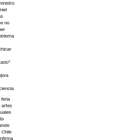
ministro
niel
as
ce no
ner
oblema
chicar
tado"
jora
iciencia
 feria
 artes
suales
ás
ande
 Chile
nfirma