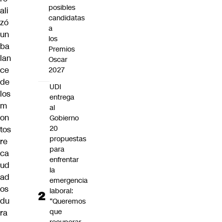
posibles
ali
candidatas
zó
a
un
los
ba
Premios
lan
Oscar
ce
2027
de
UDI
los
entrega
m
al
on
Gobierno
20
tos
propuestas
re
para
ca
enfrentar
ud
la
ad
emergencia
os
laboral:
du
“Queremos
que
ra