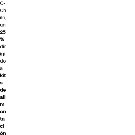
O-
Ch
ile
,
un
25
%
dir
igi
do
a
kit
s
de
ali
m
en
ta
ci
ón