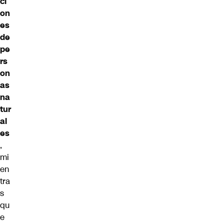
ci
on
es
de
pe
rs
on
as
na
tur
al
es
,
mi
en
tra
s
qu
e