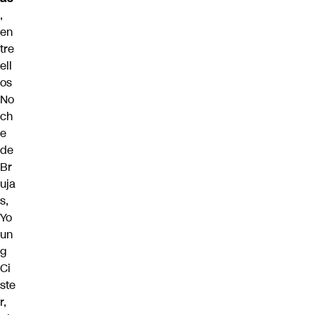
,
en
tre
ell
os
No
ch
e
de
Br
uja
s,
Yo
un
g
Ci
ste
r,