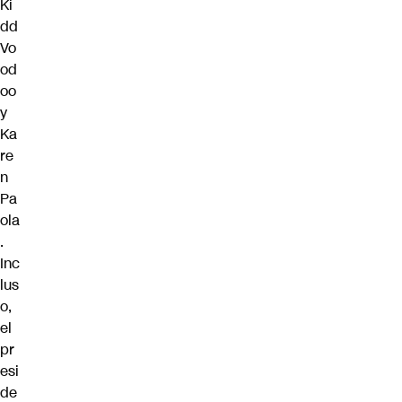
Ki
dd
Vo
od
oo
y
Ka
re
n
Pa
ola
.
Inc
lus
o,
el
pr
esi
de