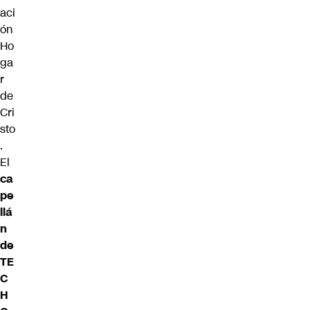
aci
ón
Ho
ga
r
de
Cri
sto
.
El
ca
pe
llá
n
de
TE
C
H