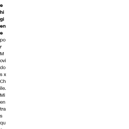
e
hi
gi
en
e
po
r
M
ovi
do
s x
Ch
ile.
Mi
en
tra
s
qu