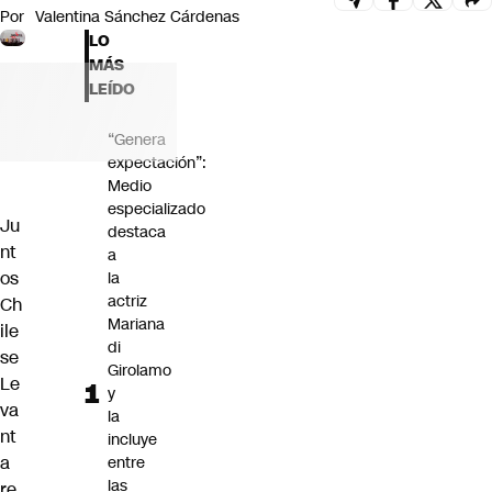
Por
Valentina Sánchez Cárdenas
Futuro 360
LO
Opinión
MÁS
LEÍDO
“Genera
expectación”:
Medio
especializado
Ju
destaca
nt
a
os
la
actriz
Ch
Mariana
ile
di
se
Girolamo
Le
y
va
la
nt
incluye
a
entre
las
re