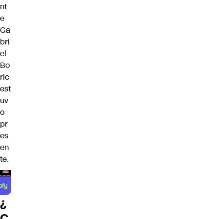
nt
e
Ga
bri
el
Bo
ric
est
uv
o
pr
es
en
te.
¿
C