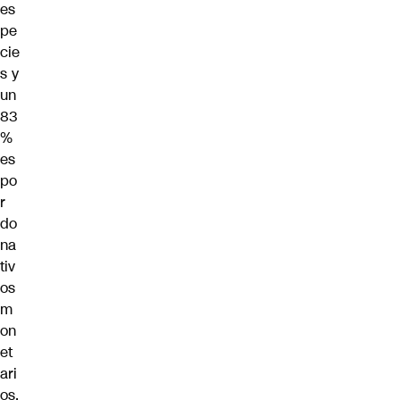
es
pe
cie
s y
un
83
%
es
po
r
do
na
tiv
os
m
on
et
ari
os.