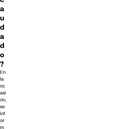
a
u
d
a
d
o
?
En
la
oc
asi
ón,
se
inf
or
m