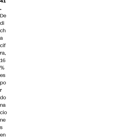
41
.
De
di
ch
a
cif
ra,
16
%
es
po
r
do
na
cio
ne
s
en