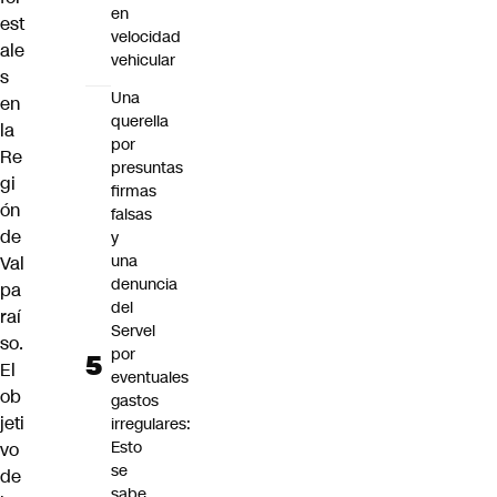
en
est
velocidad
ale
vehicular
s
Una
en
querella
la
por
Re
presuntas
gi
firmas
ón
falsas
de
y
una
Val
denuncia
pa
del
raí
Servel
so.
por
El
eventuales
ob
gastos
jeti
irregulares:
Esto
vo
se
de
sabe