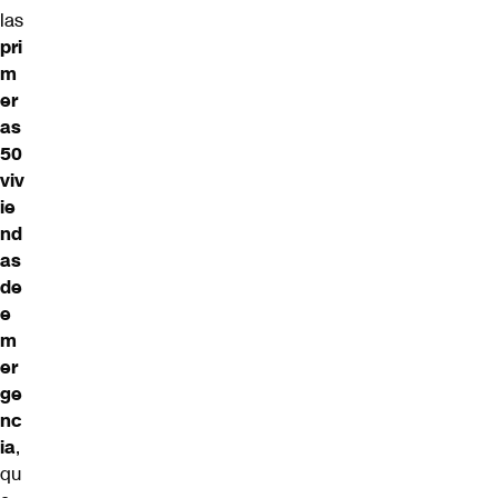
las
pri
m
er
as
50
viv
ie
nd
as
de
e
m
er
ge
nc
ia
,
qu