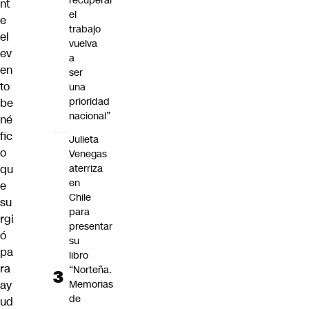
recuperar
nt
el
e
trabajo
el
vuelva
ev
a
en
ser
to
una
prioridad
be
nacional”
né
fic
Julieta
o
Venegas
aterriza
qu
en
e
Chile
su
para
rgi
presentar
ó
su
pa
libro
ra
“Norteña.
Memorias
ay
de
ud