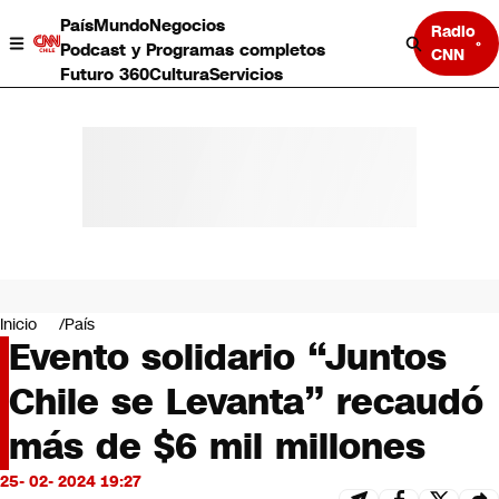
País
Mundo
Negocios
Radio
Podcast y Programas completos
CNN
Futuro 360
Cultura
Servicios
País
Mundo
Negocios
Inicio
País
Evento solidario “Juntos
Deportes
Programas completos
Chile se Levanta” recaudó
Cultura
Servicios
más de $6 mil millones
Bits
CNN Data
25- 02- 2024 19:27
CNN tiempo