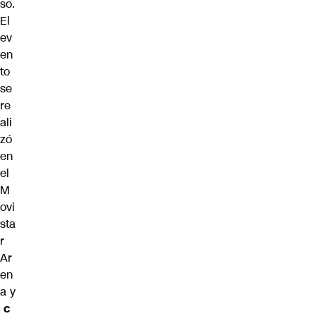
so
.
El
ev
en
to
se
re
ali
zó
en
el
M
ovi
sta
r
Ar
en
a
y
c