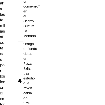
un
ar
comienzo”
a
en
las
el
fa
Centro
mil
Cultural
La
ias
Moneda
af
ec
Orrego
ta
defiende
da
obras
en
s
Plaza
po
Italia
r
tras
los
estudio
inc
que
en
revela
di
caída
de
os
67%
for