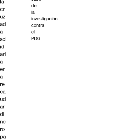
la
de
cr
la
uz
investigación
ad
contra
a
el
PDG
sol
id
ari
a
er
a
re
ca
ud
ar
di
ne
ro
pa