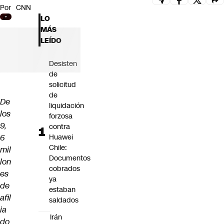
Por
CNN
Futuro 360
LO
Opinión
MÁS
LEÍDO
Desisten
de
solicitud
de
De
liquidación
los
forzosa
9,
contra
6
Huawei
Chile:
mil
Documentos
lon
cobrados
es
ya
de
estaban
afil
saldados
ia
Irán
do