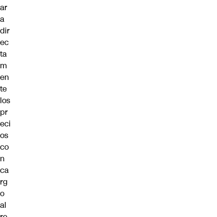
ar
a
dir
ec
ta
m
en
te
los
pr
eci
os
co
n
ca
rg
o
al
re