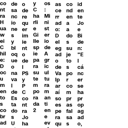
co
y
os
de
as
o
id
co
nt
C
:
sa
ce
de
en
nd
ra
ha
Mi
nc
rr
re
te
en
H
rli
ni
io
ad
qu
Jo
a
ua
e
st
ne
o:
er
e
a
w
Gi
er
s
D
im
Bi
do
ei
lle
io
y
el
ie
de
s
C
sp
de
bl
eg
nt
n:
su
hil
ie
A
oq
ad
o
“E
je
e:
pa
gr
ue
o
de
l
to
D
ra
ic
o
de
l
cá
s
oc
su
ul
na
Va
PS
nc
po
u
te
tu
va
lp
y
er
r
m
m
ra
l
ar
P
se
co
en
po
m
de
aí
C
ha
m
to
ra
an
Es
so
co
pr
pr
s
da
ti
ta
es
nt
op
as
co
2
en
do
pe
ra
ag
fal
br
e
s
ra
Jo
ad
sa
ad
ev
U
qu
ha
o,
s