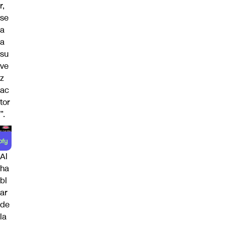
r,
se
a
a
su
ve
z
ac
tor
”.
Al
ha
bl
ar
de
la