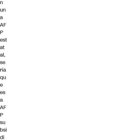
n
un
a
AF
P
est
at
al,
se
ría
qu
e
es
a
AF
P
su
bsi
di