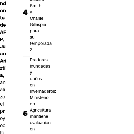
nd
Smith
en
y
te
Charlie
de
Gillespie
para
AF
su
P,
temporada
Ju
2
an
Praderas
Ari
inundadas
ztí
y
a,
daños
an
en
ali
invernaderos:
zó
Ministerio
el
de
Agricultura
pr
mantiene
oy
evaluación
ec
en
to