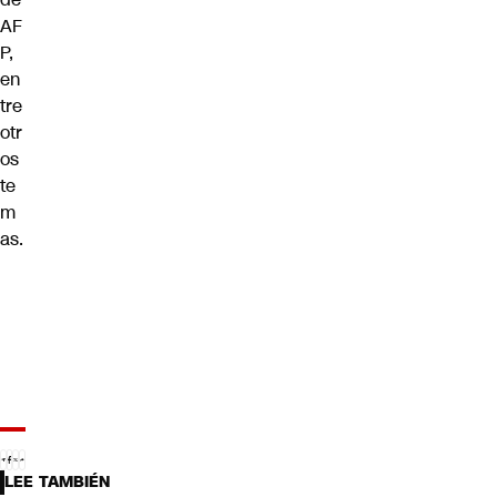
AF
P,
en
tre
otr
os
te
m
as.
LEE TAMBIÉN