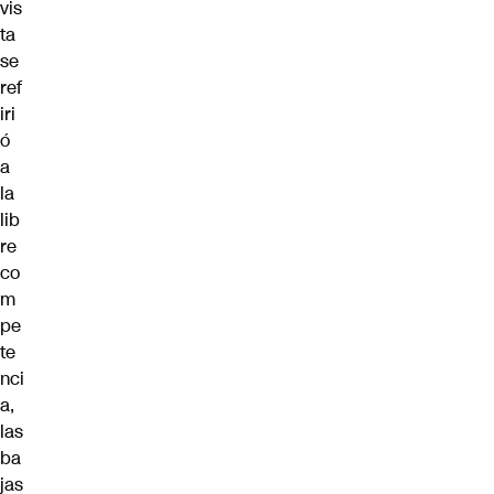
vis
ta
se
ref
iri
ó
a
la
lib
re
co
m
pe
te
nci
a,
las
ba
jas