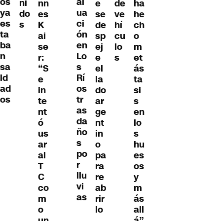
os
al
ni
e
nn
ha
de
ya
ua
do
se
es
he
ve
es
ci
s
de
K
ch
hí
ta
ón
sp
ai
o
cu
ba
en
ej
se
m
lo
n
Lo
e
r:
et
s
sa
s
el
“S
ás
ld
Rí
la
e
ta
ad
os
do
in
si
os
tr
ar
te
s
as
ge
nt
en
da
nt
ó
lo
ño
in
us
s
s
o
ar
hu
po
pa
al
es
r
ra
T
os
llu
re
C
y
vi
ab
co
m
as
rir
m
ás
lo
o
all
un
á”