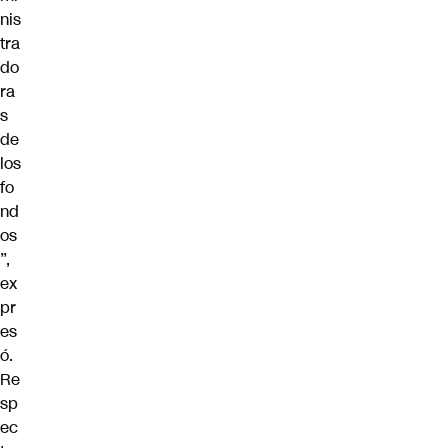
nis
tra
do
ra
s
de
los
fo
nd
os
”,
ex
pr
es
ó.
Re
sp
ec