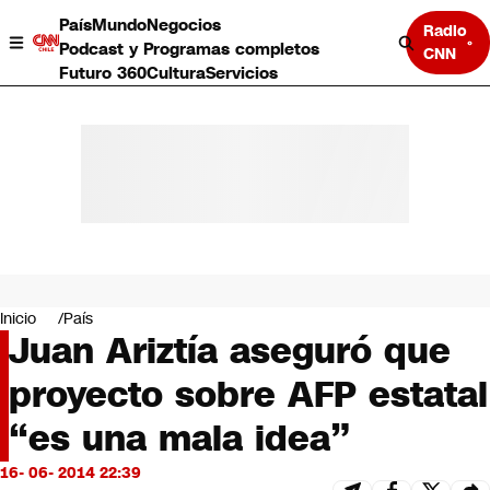
País
Mundo
Negocios
Radio
Podcast y Programas completos
CNN
Futuro 360
Cultura
Servicios
País
Mundo
Negocios
Inicio
País
Juan Ariztía aseguró que
Deportes
Programas completos
proyecto sobre AFP estatal
Cultura
Servicios
“es una mala idea”
Bits
CNN Data
16- 06- 2014 22:39
CNN tiempo