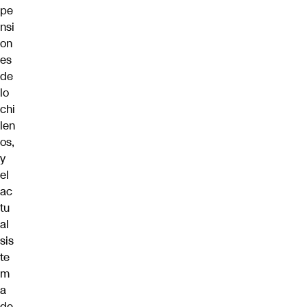
pe
nsi
on
es
de
lo
chi
len
os,
y
el
ac
tu
al
sis
te
m
a
de