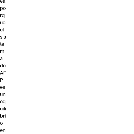
ea
po
rq
ue
el
sis
te
m
a
de
AF
P
es
un
eq
uili
bri
o
en