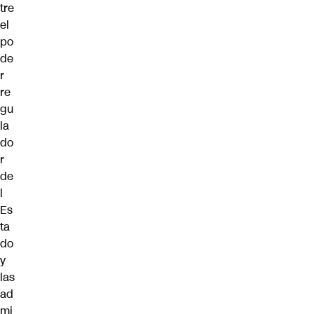
tre
el
po
de
r
re
gu
la
do
r
de
l
Es
ta
do
y
las
ad
mi