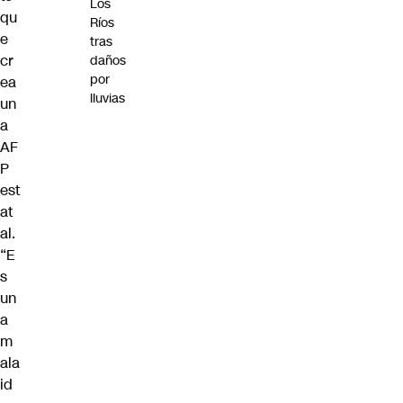
Los
qu
Ríos
e
tras
cr
daños
por
ea
lluvias
un
a
AF
P
est
at
al.
“E
s
un
a
m
ala
id