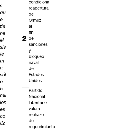
condiciona
s
reapertura
qu
de
e
Ormuz
tie
al
fin
ne
de
el
sanciones
sis
y
te
bloqueo
m
naval
a,
de
sól
Estados
Unidos
o
5
Partido
mil
Nacional
lon
Libertario
valora
es
rechazo
co
de
tiz
requerimiento