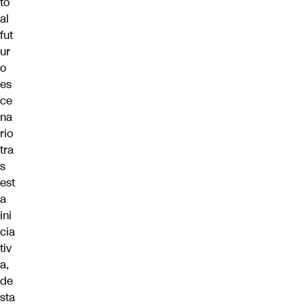
to
al
fut
ur
o
es
ce
na
rio
tra
s
est
a
ini
cia
tiv
a,
de
sta