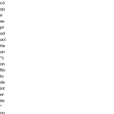
có
qu
e
se
pr
od
uci
ría
un
“c
on
flic
to
de
int
er
és
”
qu