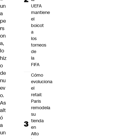
un
UEFA
mantiene
a
el
pe
boicot
rs
a
on
los
a,
torneos
lo
de
hiz
la
FIFA
o
de
Cómo
nu
evoluciona
ev
el
retail:
o.
Paris
As
remodela
alt
su
ó
tienda
a
en
un
Alto