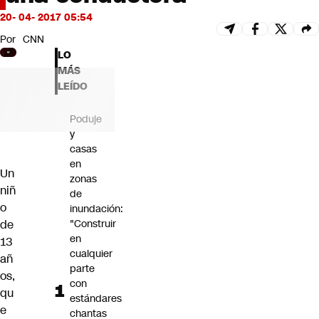
Futuro 360
20- 04- 2017 05:54
Opinión
Por
CNN
LO
MÁS
LEÍDO
Poduje
y
casas
en
Un
zonas
niñ
de
o
inundación:
de
"Construir
en
13
cualquier
añ
parte
os,
con
qu
estándares
e
chantas