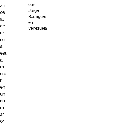
con
añ
Jorge
os
Rodríguez
at
en
ac
Venezuela
ar
on
a
est
a
m
uje
r
en
un
se
m
áf
or