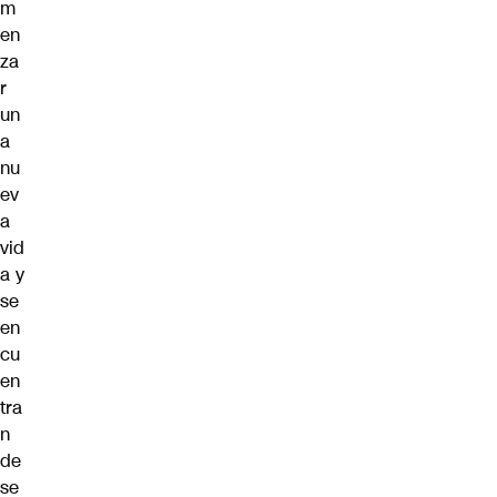
m
en
za
r
un
a
nu
ev
a
vid
a y
se
en
cu
en
tra
n
de
se