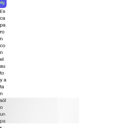
Es
ca
pa
ro
n
co
n
el
au
to
y a
ta
n
sól
o
un
pa
r