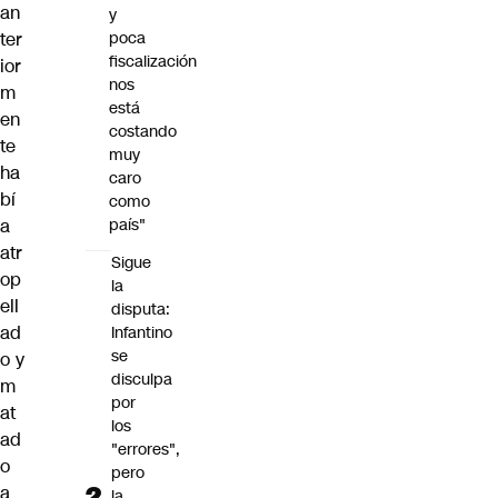
an
y
ter
poca
fiscalización
ior
nos
m
está
en
costando
te
muy
ha
caro
bí
como
a
país"
atr
Sigue
op
la
ell
disputa:
ad
Infantino
se
o y
disculpa
m
por
at
los
ad
"errores",
o
pero
a
la