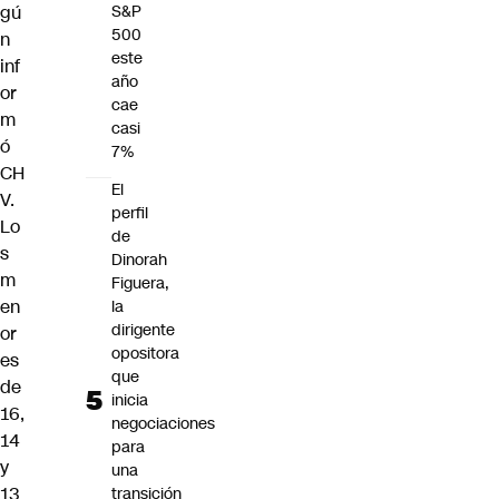
gú
S&P
500
n
este
inf
año
or
cae
m
casi
ó
7%
CH
El
V.
perfil
Lo
de
s
Dinorah
m
Figuera,
en
la
dirigente
or
opositora
es
que
de
inicia
16,
negociaciones
14
para
y
una
13
transición