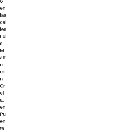
o
en
las
cal
les
Lui
s
M
att
e
co
n
Cr
et
a,
en
Pu
en
te