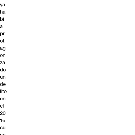
ya
ha
bí
a
pr
ot
ag
oni
za
do
un
de
lito
en
el
20
16
cu
an