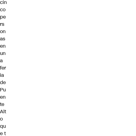
cin
co
pe
rs
on
as
en
un
a
fer
ia
de
Pu
en
te
Alt
o
qu
e t