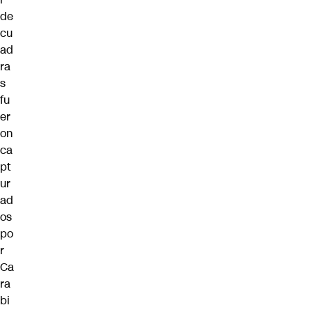
de
cu
ad
ra
s
fu
er
on
ca
pt
ur
ad
os
po
r
Ca
ra
bi