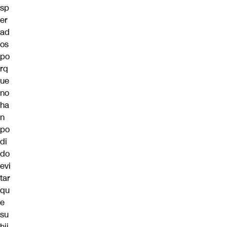
sp
er
ad
os
po
rq
ue
no
ha
n
po
di
do
evi
tar
qu
e
su
hij