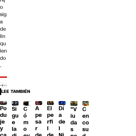
o
sig
a
de
lin
qu
ien
do
.
LEE TAMBIÉN
Po
A
El
Dí
C
Si
C
"V
du
pe
pe
a
ó
gu
en
iu
je
sa
rfi
de
m
e
co
da
y
r
l
l
o
la
su
s
ca
de
de
Ni
ev
di
d