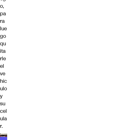
o,
pa
ra
lue
go
qu
ita
rle
el
ve
híc
ulo
y
su
cel
ula
r.