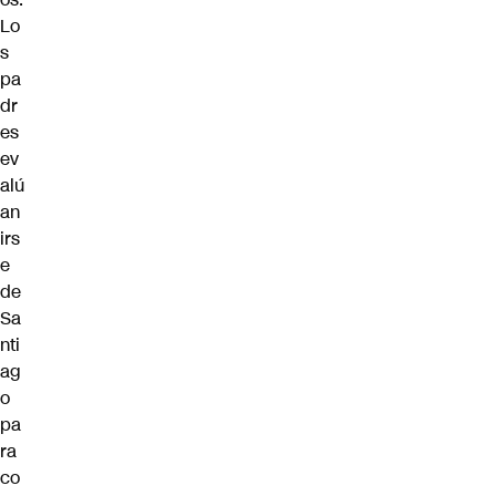
Lo
s
pa
dr
es
ev
alú
an
irs
e
de
Sa
nti
ag
o
pa
ra
co