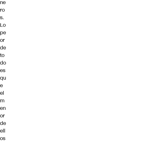
ne
ro
s.
Lo
pe
or
de
to
do
es
qu
e
el
m
en
or
de
ell
os