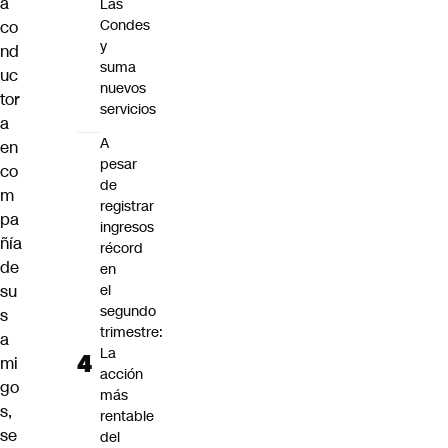
a
Las
Condes
co
y
nd
suma
uc
nuevos
tor
servicios
a
A
en
pesar
co
de
m
registrar
pa
ingresos
ñía
récord
de
en
su
el
segundo
s
trimestre:
a
La
mi
acción
go
más
s,
rentable
se
del