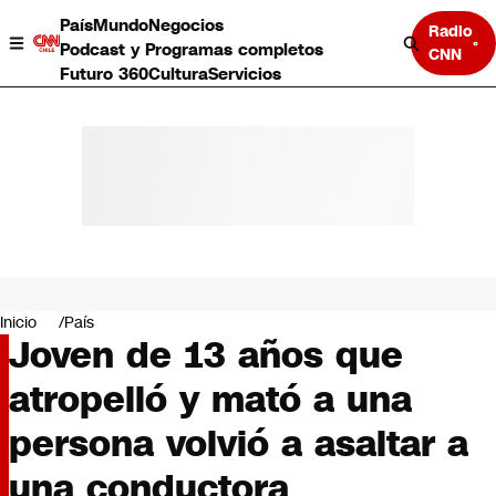
País
Mundo
Negocios
Radio
Podcast y Programas completos
CNN
Futuro 360
Cultura
Servicios
País
Mundo
Negocios
Inicio
País
Joven de 13 años que
Deportes
Programas completos
atropelló y mató a una
Cultura
Servicios
persona volvió a asaltar a
Bits
CNN Data
una conductora
CNN tiempo