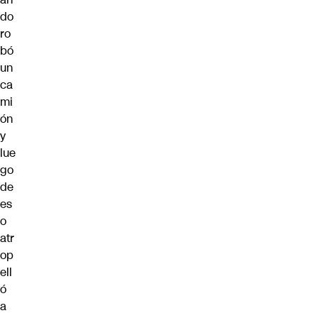
do
ro
bó
un
ca
mi
ón
y
lue
go
de
es
o
atr
op
ell
ó
a